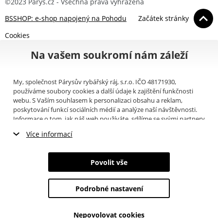
©2023 Parys.cz - Všechna práva vyhrazena
BSSHOP: e-shop napojený na Pohodu
Začátek stránky
Cookies
Na vašem soukromí nám záleží
My, společnost Párysův rybářský ráj, s.r.o. IČO 48171930,
používáme soubory cookies a další údaje k zajištění funkčnosti
webu. S Vaším souhlasem k personalizaci obsahu a reklam,
poskytování funkcí sociálních médií a analýze naší návštěvnosti.
Informace o tom, jak náš web používáte, sdílíme se svými partnery
pro sociální média, inzerci a analýzy (například Google).
Zde
si
Více informací
můžete přečíst, jak tyto informace Google používá. Partneři tyto
údaje mohou kombinovat s dalšími informacemi, které jste jim
Nezbytné cookies
poskytli nebo které získali v důsledku toho, že používáte jejich
Povolit vše
služby. Tyto údaje zahrnují cookies, data z dalších úložišť, IP
Marketingové cookies
adresu a další informace spojené s prohlížením webu. Svůj souhlas
se zpracováním cookies můžete odvolat
zde
.
Podrobné nastavení
Analytické cookies
Nepovolovat cookies
Údaje o uživatelích