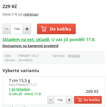
229 Kč
Sleva 5 % po
registraci
Do košíku
Skladem na ext. skladě
U vás již pondělí 17.8.
Dostupnost na kamenné prodejně
Kód
PWMJSP-10-LT
Výrobce
MIKADO
Záruka
24 měsíců
Vyberte variantu
7 cm 15,5 g
Kód:
PWMJSP-7-LT
1 ks Skladem
209 Kč
U vás již
úterý 11.8.
Do košíku