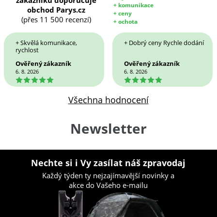
zákazníků doporučuje
+ komunikace
obchod Parys.cz
+ ceny
(přes 11 500 recenzí)
+ ochota
+ Skvělá komunikace,
+ Dobrý ceny Rychle dodání
rychlost
Ověřený zákazník
Ověřený zákazník
6. 8. 2026
6. 8. 2026
5
5
Všechna hodnocení
Newsletter
Nechte si i Vy zasílat náš zpravodaj
Každý týden ty nejzajímavější novinky a
akce do Vašeho e-mailu