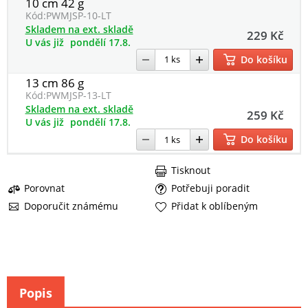
10 cm 42 g
Kód:
PWMJSP-10-LT
Skladem na ext. skladě
229 Kč
U vás již
pondělí 17.8.
Do košíku
13 cm 86 g
Kód:
PWMJSP-13-LT
Skladem na ext. skladě
259 Kč
U vás již
pondělí 17.8.
Do košíku
Tisknout
Porovnat
Potřebuji poradit
Doporučit známému
Přidat k oblíbeným
Popis