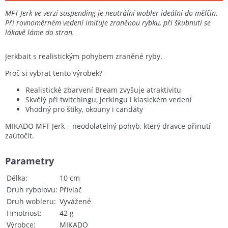
MFT Jerk ve verzi suspending je neutrální wobler ideální do mělčin.
Při rovnoměrném vedení imituje zraněnou rybku, při škubnutí se
lákavě láme do stran.
Jerkbait s realistickým pohybem zraněné ryby.
Proč si vybrat tento výrobek?
Realistické zbarvení Bream zvyšuje atraktivitu
Skvělý při twitchingu, jerkingu i klasickém vedení
Vhodný pro štiky, okouny i candáty
MIKADO MFT Jerk – neodolatelný pohyb, který dravce přinutí
zaútočit.
Parametry
Délka
10 cm
Druh rybolovu
Přívlač
Druh wobleru
Vyvážené
Hmotnost
42 g
Výrobce
MIKADO