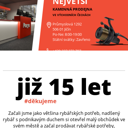
NEJVĚTŠÍ
KAMENNÁ PRODEJNA
VE VÝCHODNÍCH ČECHÁCH
Průmyslová 1292
506 01 Jičín
Po-Ne: 8:00-19:00
Státní svátky: Zavřeno
+420 227 272 797
již 15 let
#děkujeme
Začali jsme jako většina rybářských potřeb, nadšený
rybář s podnikavým duchem si otevřel malý obchůdek ve
svém městě a začal prodávat rybářské potřeby,