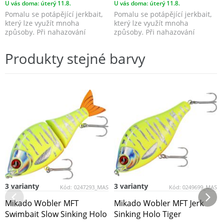
U vás doma: úterý 11.8.
U vás doma: úterý 11.8.
Pomalu se potápějící jerkbait,
Pomalu se potápějící jerkbait,
který lze využít mnoha
který lze využít mnoha
způsoby. Při nahazování
způsoby. Při nahazování
napodobuje zraněnou, n...
napodobuje zraněnou, n...
Produkty stejné barvy
3 varianty
3 varianty
Kód:
0247293_MAS
Kód:
0249699_MAS
Mikado Wobler MFT
Mikado Wobler MFT Jerk
Swimbait Slow Sinking Holo
Sinking Holo Tiger