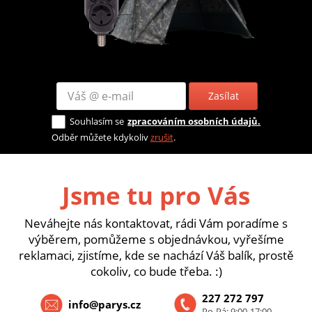
Zasílat
Souhlasím se
zpracováním osobních údajů.
Odběr můžete kdykoliv
zrušit
.
Jsme tu pro Vás
Neváhejte nás kontaktovat, rádi Vám poradíme s
výběrem, pomůžeme s objednávkou, vyřešíme
reklamaci, zjistíme, kde se nachází Váš balík, prostě
cokoliv, co bude třeba. :)
227 272 797
info@parys.cz
Po-Pá: 9:00-17:00