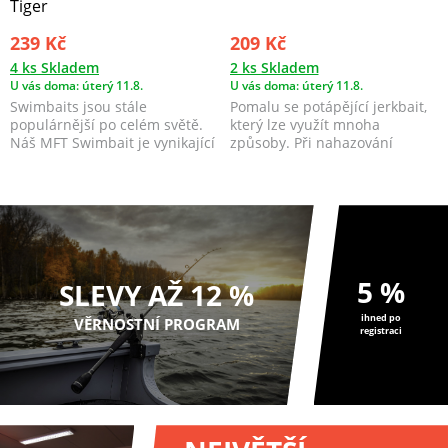
Tiger
239 Kč
209 Kč
4 ks Skladem
2 ks Skladem
U vás doma: úterý 11.8.
U vás doma: úterý 11.8.
Swimbaits jsou stále
Pomalu se potápějící jerkbait,
populárnější po celém světě.
který lze využít mnoha
Náš MFT Swimbait je vynikající
způsoby. Při nahazování
zbraní pro lov štik...
napodobuje zraněnou, n...
5 %
SLEVY AŽ 12 %
ihned po
VĚRNOSTNÍ PROGRAM
registraci