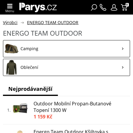
0
Menu
Výrobci
ENERGO TEAM OUTDOOR
ENERGO TEAM OUTDOOR
Camping
Oblečení
Nejprodávanější
Outdoor Mobilní Propan-Butanové
Topení 1300 W
1
1 159 Kč
Energo Team Outdoor Kšiltovka s