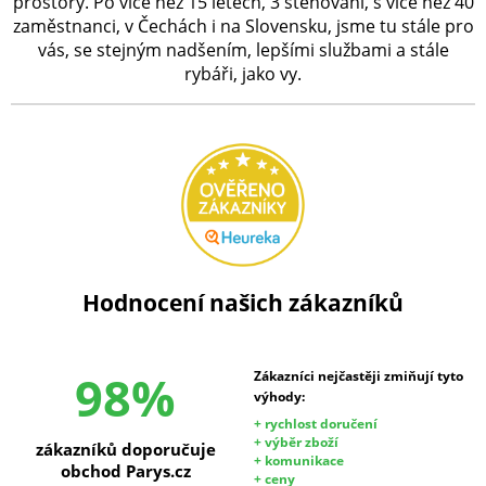
prostory. Po více než 15 letech, 3 stěhování, s více než 40
zaměstnanci, v Čechách i na Slovensku, jsme tu stále pro
vás, se stejným nadšením, lepšími službami a stále
rybáři, jako vy.
Hodnocení našich zákazníků
98%
Zákazníci nejčastěji zmiňují tyto
výhody:
+ rychlost doručení
+ výběr zboží
zákazníků doporučuje
+ komunikace
obchod Parys.cz
+ ceny