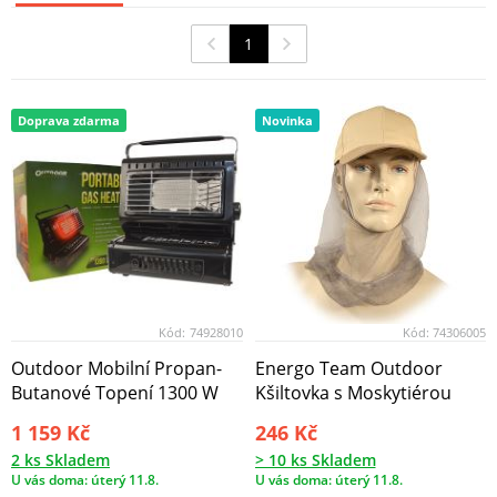
1
Doprava zdarma
Novinka
Kód:
74928010
Kód:
74306005
Outdoor Mobilní Propan-
Energo Team Outdoor
Butanové Topení 1300 W
Kšiltovka s Moskytiérou
1 159 Kč
246 Kč
2 ks Skladem
> 10 ks Skladem
U vás doma: úterý 11.8.
U vás doma: úterý 11.8.