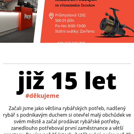
VE VÝCHODNÍCH ČECHÁCH
Průmyslová 1292
506 01 Jičín
Po-Ne: 8:00-19:00
Státní svátky: Zavřeno
+420 227 272 797
již 15 let
#děkujeme
Začali jsme jako většina rybářských potřeb, nadšený
rybář s podnikavým duchem si otevřel malý obchůdek ve
svém městě a začal prodávat rybářské potřeby,
zanedlouho potřeboval první zaměstnance a větší