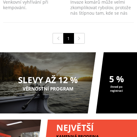
Venkovní vyhřívání při
Invaze komárů může velmi
kempování.
zkomplikovat rybolov, protože
nás štípnou tam, kde se nás
dotknou. Nejtěžší...
1
5 %
SLEVY AŽ 12 %
ihned po
VĚRNOSTNÍ PROGRAM
registraci
NEJVĚTŠÍ
KAMENNÁ PRODEJNA