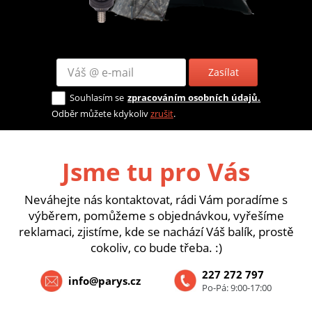
Zasílat
Souhlasím se
zpracováním osobních údajů.
Odběr můžete kdykoliv
zrušit
.
Jsme tu pro Vás
Neváhejte nás kontaktovat, rádi Vám poradíme s
výběrem, pomůžeme s objednávkou, vyřešíme
reklamaci, zjistíme, kde se nachází Váš balík, prostě
cokoliv, co bude třeba. :)
227 272 797
info@parys.cz
Po-Pá: 9:00-17:00