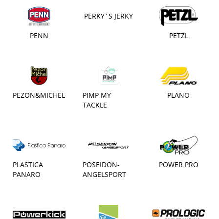
PERKY´S JERKY
PENN
PETZL
PEZON&MICHEL
PIMP MY
PLANO
TACKLE
PLASTICA
POSEIDON-
POWER PRO
PANARO
ANGELSPORT