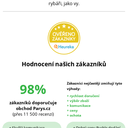
rybáři, jako vy.
Hodnocení našich zákazníků
98%
Zákazníci nejčastěji zmiňují tyto
výhody:
+ rychlost doručení
+ výběr zboží
zákazníků doporučuje
+ komunikace
obchod Parys.cz
+ ceny
(přes 11 500 recenzí)
+ ochota
+ Skvělá komunikace,
+ Dobrý ceny Rychle dodání