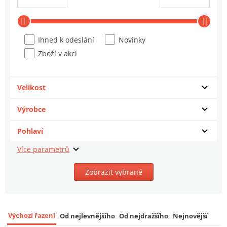
Ihned k odeslání
Novinky
Zboží v akci
Velikost
Výrobce
Pohlaví
Zobrazit vybrané
Výchozí řazení
Od nejlevnějšího
Od nejdražšího
Nejnovější