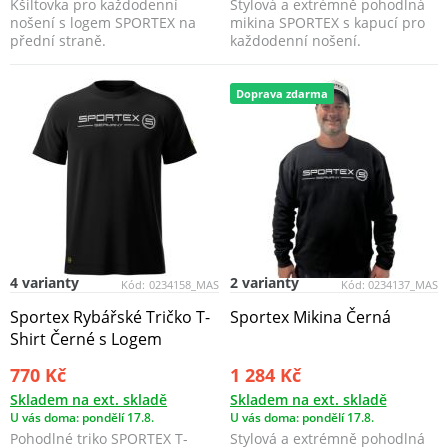
Kšiltovka pro každodenní
Stylová a extrémně pohodlná
nošení s logem SPORTEX na
mikina SPORTEX s kapucí pro
přední straně.
každodenní nošení.
Doprava zdarma
4 varianty
2 varianty
Kód:
0234158_MAS
Kód:
0234137_MAS
Sportex Rybářské Tričko T-
Sportex Mikina Černá
Shirt Černé s Logem
770 Kč
1 284 Kč
Skladem na ext. skladě
Skladem na ext. skladě
U vás doma: pondělí 17.8.
U vás doma: pondělí 17.8.
Pohodlné triko SPORTEX T-
Stylová a extrémně pohodlná