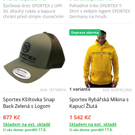
Špičkový dres SPORTEX s UPF-
Pohodlné triko SPORTEX T-
50, dlouhý rukáv a kapuce
Shirt s velkým logem SPORTEX
chrání před silným slunečním
Germany na hrudi.
zářením.
Doprava zdarma
1 varianta
Kód:
187 504016
Kód:
0234183_MAS
Sportex Kšiltovka Snap
Sportex Rybářská Mikina s
Back Zelená s Logom
Kapucí Žlutá
877 Kč
1 542 Kč
Skladem na ext. skladě
Skladem na ext. skladě
U vás doma: pondělí 17.8.
U vás doma: pondělí 17.8.