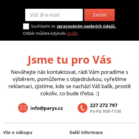
Zasílat
Souhlasím se
zpracováním osobních údajů.
Odběr můžete kdykoliv
zrušit
.
Jsme tu pro Vás
Neváhejte nás kontaktovat, rádi Vám poradíme s
výběrem, pomůžeme s objednávkou, vyřešíme
reklamaci, zjistíme, kde se nachází Váš balík, prostě
cokoliv, co bude třeba. :)
227 272 797
info@parys.cz
Po-Pá: 9:00-17:00
Vše o nákupu
Další informace