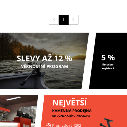
1
5 %
SLEVY AŽ 12 %
ihned po
VĚRNOSTNÍ PROGRAM
registraci
NEJVĚTŠÍ
KAMENNÁ PRODEJNA
VE VÝCHODNÍCH ČECHÁCH
Průmyslová 1292