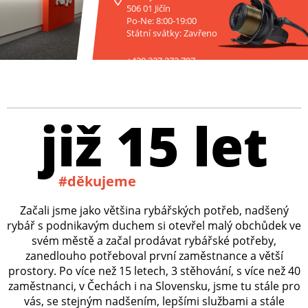
506 01 Jičín
Po-Ne: 8:00-19:00
Státní svátky: Zavřeno
+420 227 272 797
již 15 let
#děkujeme
Začali jsme jako většina rybářských potřeb, nadšený
rybář s podnikavým duchem si otevřel malý obchůdek ve
svém městě a začal prodávat rybářské potřeby,
zanedlouho potřeboval první zaměstnance a větší
prostory. Po více než 15 letech, 3 stěhování, s více než 40
zaměstnanci, v Čechách i na Slovensku, jsme tu stále pro
vás, se stejným nadšením, lepšími službami a stále