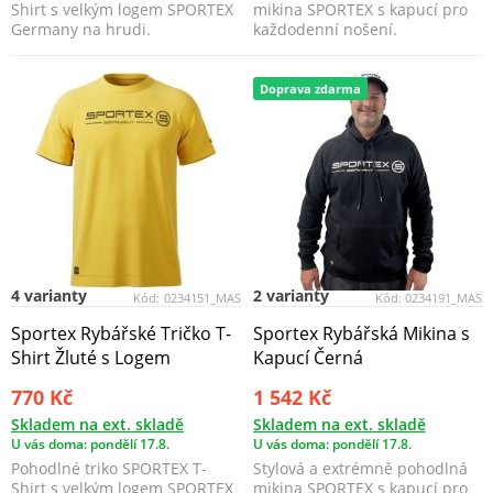
Shirt s velkým logem SPORTEX
mikina SPORTEX s kapucí pro
Germany na hrudi.
každodenní nošení.
Doprava zdarma
4 varianty
2 varianty
Kód:
0234151_MAS
Kód:
0234191_MAS
Sportex Rybářské Tričko T-
Sportex Rybářská Mikina s
Shirt Žluté s Logem
Kapucí Černá
770 Kč
1 542 Kč
Skladem na ext. skladě
Skladem na ext. skladě
U vás doma: pondělí 17.8.
U vás doma: pondělí 17.8.
Pohodlné triko SPORTEX T-
Stylová a extrémně pohodlná
Shirt s velkým logem SPORTEX
mikina SPORTEX s kapucí pro