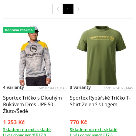
1
Doprava zdarma
4 varianty
3 varianty
Kód:
0234173_MAS
Kód:
0234165_MAS
Sportex Tričko s Dlouhým
Sportex Rybářské Tričko T-
Rukávem Dres UPF 50
Shirt Zelené s Logem
Žluto/Šedé
1 253 Kč
770 Kč
Skladem na ext. skladě
Skladem na ext. skladě
U vás doma: pondělí 17.8.
U vás doma: pondělí 17.8.