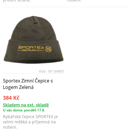
Kód:
187 504007
Sportex Zimní Čepice s
Logem Zelená
384 Kč
Skladem na ext. skladě
U vás doma: pondělí 17.8.
Rybářská čepice SPORTEX je
velmi měkká a příjemná na
nošení.