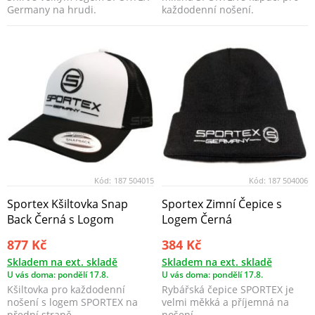
Germany na hrudi.
každodenní nošení.
Kód:
187 504015
Kód:
187 504006
Sportex Kšiltovka Snap
Sportex Zimní Čepice s
Back Černá s Logom
Logem Černá
877 Kč
384 Kč
Skladem na ext. skladě
Skladem na ext. skladě
U vás doma: pondělí 17.8.
U vás doma: pondělí 17.8.
Kšiltovka pro každodenní
Rybářská čepice SPORTEX je
nošení s logem SPORTEX na
velmi měkká a příjemná na
přední straně.
nošení.