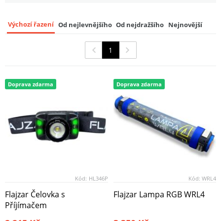
Výchozí řazení
Od nejlevnějšího
Od nejdražšího
Nejnovější
1
Doprava zdarma
Doprava zdarma
Kód:
HL346P
Kód:
WRL4
Flajzar Čelovka s
Flajzar Lampa RGB WRL4
Příjímačem