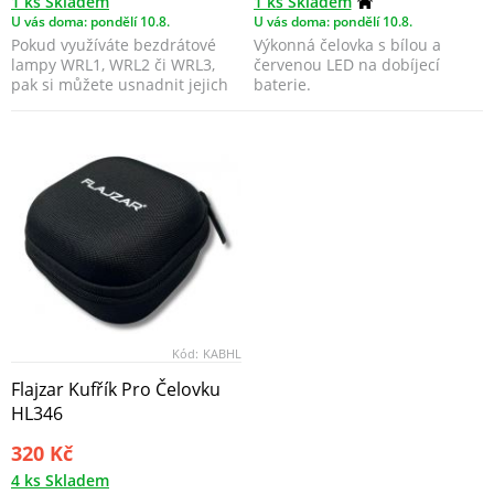
1 ks Skladem
1 ks Skladem
U vás doma: pondělí 10.8.
U vás doma: pondělí 10.8.
Pokud využíváte bezdrátové
Výkonná čelovka s bílou a
lampy WRL1, WRL2 či WRL3,
červenou LED na dobíjecí
pak si můžete usnadnit jejich
baterie.
ovládání.
Kód:
KABHL
Flajzar Kufřík Pro Čelovku
HL346
320 Kč
4 ks Skladem