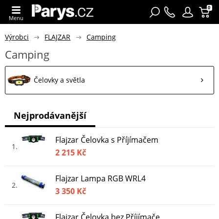
0
Menu
Výrobci
FLAJZAR
Camping
Camping
Čelovky a světla
Nejprodávanější
Flajzar Čelovka s Příjímačem
1
2 215 Kč
Flajzar Lampa RGB WRL4
2
3 350 Kč
Flajzar Čelovka bez Příjímače