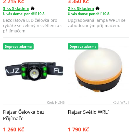
2 215 Kč
3 350 Kč
3 ks Skladem
2 ks Skladem
U vás doma: pondělí 10.8.
U vás doma: pondělí 10.8.
Bezdrátová LED čelovka pro
Upgradovaná lampa WRL4 se
rybáře se zeleným světlem a s
zabudovaným přijímačem.
přijímačem.
Doprava zdarma
Doprava zdarma
Kód:
HL346
Kód:
WRL1
Flajzar Čelovka bez
Flajzar Světlo WRL1
Příjímače
1 260 Kč
1 790 Kč