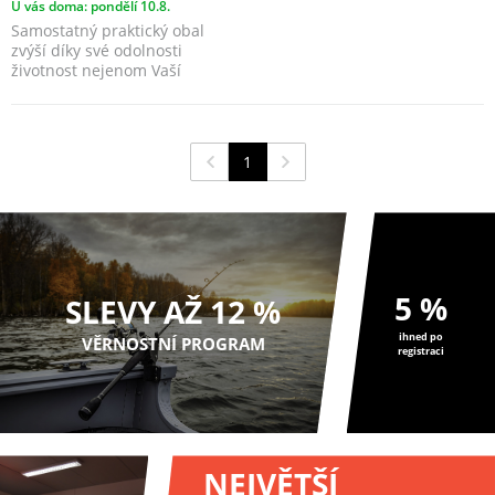
U vás doma: pondělí 10.8.
Samostatný praktický obal
zvýší díky své odolnosti
životnost nejenom Vaší
čelovky.
1
5 %
SLEVY AŽ 12 %
ihned po
VĚRNOSTNÍ PROGRAM
registraci
NEJVĚTŠÍ