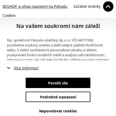
BSSHOP: e-shop napojený na Pohodu
Začátek stránky
Cookies
Na vašem soukromí nám záleží
My, společnost Párysův rybářský ráj, s.r.o. IČO 48171930,
používáme soubory cookies a další údaje k zajištění funkčnosti
webu. S Vaším souhlasem k personalizaci obsahu a reklam,
poskytování funkcí sociálních médií a analýze naší návštěvnosti.
Informace o tom, jak náš web používáte, sdílíme se svými partnery
pro sociální média, inzerci a analýzy (například Google).
Zde
si
Více informací
můžete přečíst, jak tyto informace Google používá. Partneři tyto
údaje mohou kombinovat s dalšími informacemi, které jste jim
Nezbytné cookies
poskytli nebo které získali v důsledku toho, že používáte jejich
Povolit vše
služby. Tyto údaje zahrnují cookies, data z dalších úložišť, IP
Marketingové cookies
adresu a další informace spojené s prohlížením webu. Svůj souhlas
se zpracováním cookies můžete odvolat
zde
.
Podrobné nastavení
Analytické cookies
Nepovolovat cookies
Údaje o uživatelích