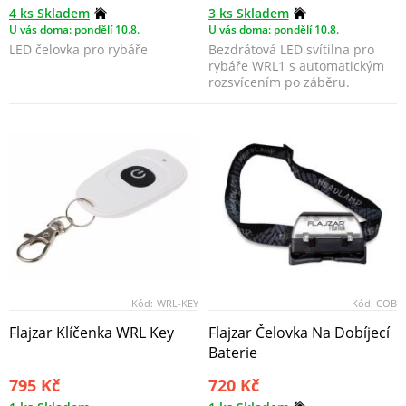
4 ks Skladem
3 ks Skladem
U vás doma: pondělí 10.8.
U vás doma: pondělí 10.8.
LED čelovka pro rybáře
Bezdrátová LED svítilna pro
rybáře WRL1 s automatickým
rozsvícením po záběru.
Kód:
WRL-KEY
Kód:
COB
Flajzar Klíčenka WRL Key
Flajzar Čelovka Na Dobíjecí
Baterie
795 Kč
720 Kč