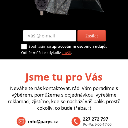
Zasílat
Souhlasím se
zpracováním osobních údajů.
Odběr můžete kdykoliv
zrušit
.
Jsme tu pro Vás
Neváhejte nás kontaktovat, rádi Vám poradíme s
výběrem, pomůžeme s objednávkou, vyřešíme
reklamaci, zjistíme, kde se nachází Váš balík, prostě
cokoliv, co bude třeba. :)
227 272 797
info@parys.cz
Po-Pá: 9:00-17:00