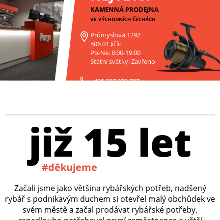
KAMENNÁ PRODEJNA
VE VÝCHODNÍCH ČECHÁCH
Průmyslová 1292
506 01 Jičín
Po-Ne: 8:00-19:00
Státní svátky: Zavřeno
+420 227 272 797
již 15 let
#děkujeme
Začali jsme jako většina rybářských potřeb, nadšený
rybář s podnikavým duchem si otevřel malý obchůdek ve
svém městě a začal prodávat rybářské potřeby,