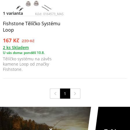
1 varianta
Kód:
0164573_MAS
Fishstone Tělíčko Systému
Loop
167 Kč
239 Kč
2 ks Skladem
U vás doma: pondělí 10.8.
Tělíčko systému na závěs
kamene Loop od značky
Fishstone.
1