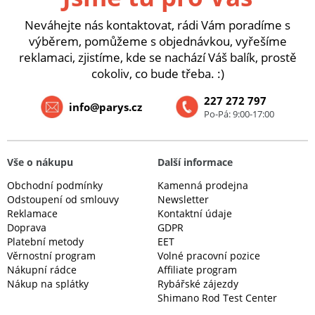
Neváhejte nás kontaktovat, rádi Vám poradíme s
výběrem, pomůžeme s objednávkou, vyřešíme
reklamaci, zjistíme, kde se nachází Váš balík, prostě
cokoliv, co bude třeba. :)
227 272 797
info@parys.cz
Po-Pá: 9:00-17:00
Vše o nákupu
Další informace
Obchodní podmínky
Kamenná prodejna
Odstoupení od smlouvy
Newsletter
Reklamace
Kontaktní údaje
Doprava
GDPR
Platební metody
EET
Věrnostní program
Volné pracovní pozice
Nákupní rádce
Affiliate program
Nákup na splátky
Rybářské zájezdy
Shimano Rod Test Center