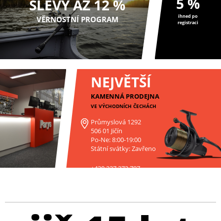
5 %
SLEVY AŽ 12 %
ihned po
VĚRNOSTNÍ PROGRAM
registraci
NEJVĚTŠÍ
KAMENNÁ PRODEJNA
VE VÝCHODNÍCH ČECHÁCH
Průmyslová 1292
506 01 Jičín
Po-Ne: 8:00-19:00
Státní svátky: Zavřeno
+420 227 272 797