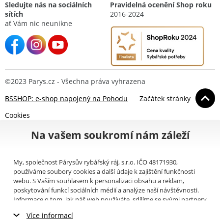
Sledujte nás na sociálních
Pravidelná ocenění Shop roku
sítích
2016-2024
ať Vám nic neunikne
©2023 Parys.cz - Všechna práva vyhrazena
BSSHOP: e-shop napojený na Pohodu
Začátek stránky
Cookies
Na vašem soukromí nám záleží
My, společnost Párysův rybářský ráj, s.r.o. IČO 48171930,
používáme soubory cookies a další údaje k zajištění funkčnosti
webu. S Vaším souhlasem k personalizaci obsahu a reklam,
poskytování funkcí sociálních médií a analýze naší návštěvnosti.
Informace o tom, jak náš web používáte, sdílíme se svými partnery
pro sociální média, inzerci a analýzy (například Google).
Zde
si
Více informací
můžete přečíst, jak tyto informace Google používá. Partneři tyto