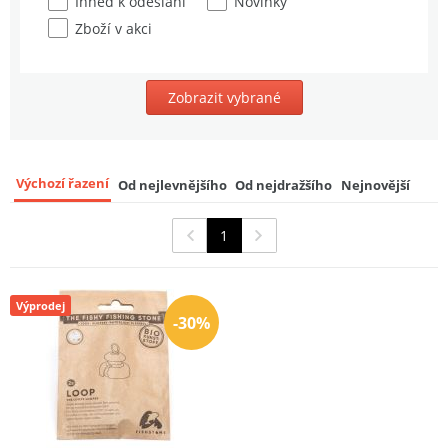
Ihned k odeslání
Novinky
Zboží v akci
Zobrazit vybrané
Výchozí řazení
Od nejlevnějšího
Od nejdražšího
Nejnovější
1
Výprodej
-30%