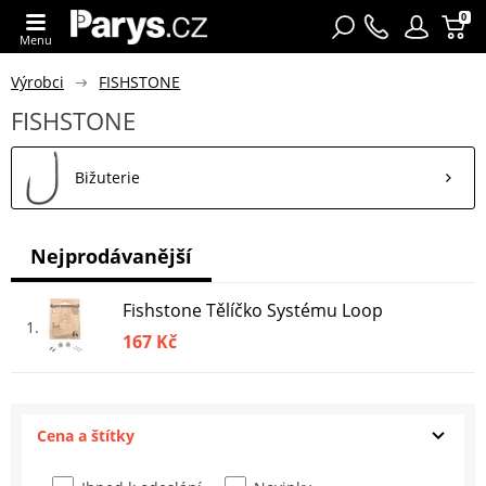
0
Menu
Výrobci
FISHSTONE
FISHSTONE
Bižuterie
Nejprodávanější
Fishstone Tělíčko Systému Loop
1
167 Kč
Cena a štítky