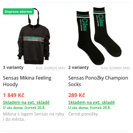
Doprava zdarma
3 varianty
2 varianty
Kód:
0228029_MAS
Kód:
0228069_MAS
Sensas Mikina Feeling
Sensas Ponožky Champion
Hoody
Socks
1 849 Kč
289 Kč
Skladem na ext. skladě
Skladem na ext. skladě
U vás doma: čtvrtek 20.8.
U vás doma: čtvrtek 20.8.
Mikina s logem Sensas na ryby
Černé ponožky.
i do města.