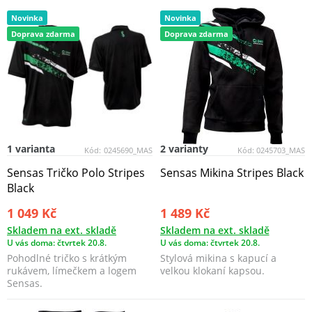
Novinka
Novinka
Doprava zdarma
Doprava zdarma
1 varianta
2 varianty
Kód:
0245690_MAS
Kód:
0245703_MAS
Sensas Tričko Polo Stripes
Sensas Mikina Stripes Black
Black
1 049 Kč
1 489 Kč
Skladem na ext. skladě
Skladem na ext. skladě
U vás doma: čtvrtek 20.8.
U vás doma: čtvrtek 20.8.
Pohodlné tričko s krátkým
Stylová mikina s kapucí a
rukávem, límečkem a logem
velkou klokaní kapsou.
Sensas.