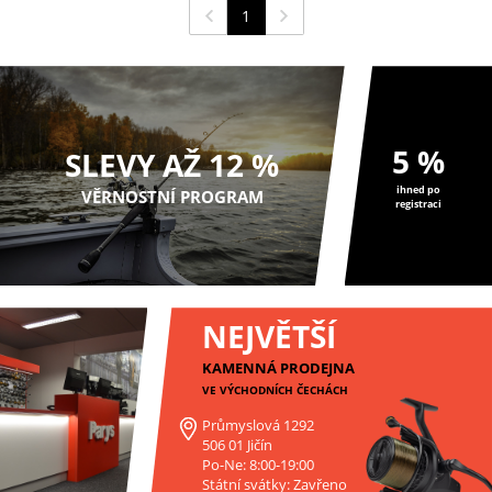
1
5 %
SLEVY AŽ 12 %
ihned po
VĚRNOSTNÍ PROGRAM
registraci
NEJVĚTŠÍ
KAMENNÁ PRODEJNA
VE VÝCHODNÍCH ČECHÁCH
Průmyslová 1292
506 01 Jičín
Po-Ne: 8:00-19:00
Státní svátky: Zavřeno