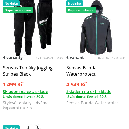
Novinka
Novinka
Doprava zdarma
Doprava zdarma
4 varianty
6 variant
Kód:
0245711_MAS
Kód:
0257530_MAS
Sensas Tepláky Jogging
Sensas Bunda
Stripes Black
Waterprotect
1 499 Kč
4 549 Kč
Skladem na ext. skladě
Skladem na ext. skladě
U vás doma: čtvrtek 20.8.
U vás doma: čtvrtek 20.8.
Stylové tepláky s dvěma
Sensas Bunda Waterprotect.
kapsami na zip.
Novinka