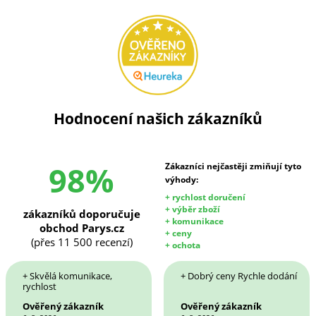
Hodnocení našich zákazníků
98%
Zákazníci nejčastěji zmiňují tyto
výhody:
+ rychlost doručení
+ výběr zboží
zákazníků doporučuje
+ komunikace
obchod Parys.cz
+ ceny
(přes 11 500 recenzí)
+ ochota
+ Skvělá komunikace,
+ Dobrý ceny Rychle dodání
rychlost
Ověřený zákazník
Ověřený zákazník