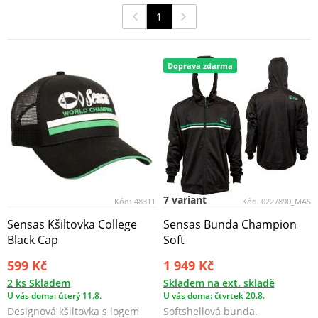
1
Doprava zdarma
7 variant
Kód:
48311
Kód:
0227890_MAS
Sensas Kšiltovka College
Sensas Bunda Champion
Black Cap
Soft
599 Kč
1 949 Kč
2 ks Skladem
Skladem na ext. skladě
U vás doma: úterý 11.8.
U vás doma: čtvrtek 20.8.
Designová kšiltovka s logem
Softshellová bunda.