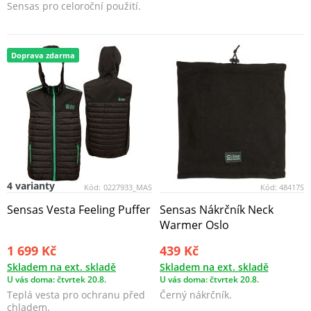
Sensas pro celoroční použití.
Doprava zdarma
4 varianty
Kód:
0227933_MAS
Kód:
48417S
Sensas Vesta Feeling Puffer
Sensas Nákrčník Neck
Warmer Oslo
1 699 Kč
439 Kč
Skladem na ext. skladě
Skladem na ext. skladě
U vás doma: čtvrtek 20.8.
U vás doma: čtvrtek 20.8.
Teplá vesta pro ochranu před
Černý nákrčník.
chladem.