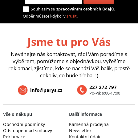
Souhlasím se
zpracováním osobních údajů.
Odběr můžete kdykoliv
zrušit
.
Jsme tu pro Vás
Neváhejte nás kontaktovat, rádi Vám poradíme s
výběrem, pomůžeme s objednávkou, vyřešíme
reklamaci, zjistíme, kde se nachází Váš balík, prostě
cokoliv, co bude třeba. :)
227 272 797
info@parys.cz
Po-Pá: 9:00-17:00
Vše o nákupu
Další informace
Obchodní podmínky
Kamenná prodejna
Odstoupení od smlouvy
Newsletter
Reklamace
Kontaktní údaje