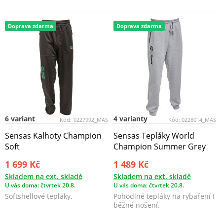
Doprava zdarma
Doprava zdarma
6 variant
4 varianty
Kód:
0227992_MAS
Kód:
0228014_MAS
Sensas Kalhoty Champion
Sensas Tepláky World
Soft
Champion Summer Grey
1 699 Kč
1 489 Kč
Skladem na ext. skladě
Skladem na ext. skladě
U vás doma: čtvrtek 20.8.
U vás doma: čtvrtek 20.8.
Softshellové tepláky.
Pohodlné tepláky na rybaření I
běžné nošení.