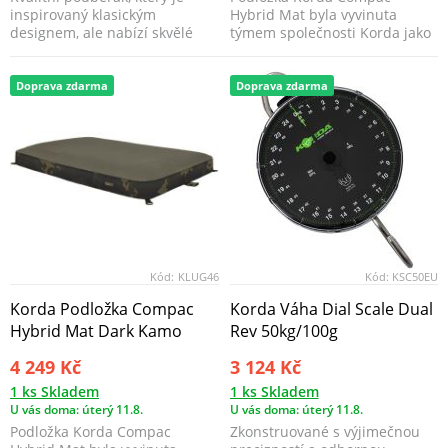
inspirovaný klasickým
Hybrid Mat byla vyvinuta
designem, ale nabízí skvělé
týmem společnosti Korda jako
funkční vlastnosti.
nepochybně nejlepší možn...
Doprava zdarma
Doprava zdarma
Kód:
KLUG46
Kód:
KSC50EU
Korda Podložka Compac
Korda Váha Dial Scale Dual
Hybrid Mat Dark Kamo
Rev 50kg/100g
4 249 Kč
3 124 Kč
1 ks Skladem
1 ks Skladem
U vás doma: úterý 11.8.
U vás doma: úterý 11.8.
Podložka Korda Compac
Zkonstruované s výjimečnou