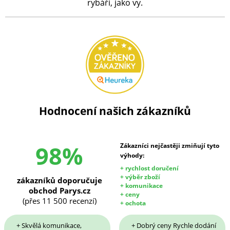
rybáři, jako vy.
Hodnocení našich zákazníků
98%
Zákazníci nejčastěji zmiňují tyto
výhody:
+ rychlost doručení
+ výběr zboží
zákazníků doporučuje
+ komunikace
obchod Parys.cz
+ ceny
(přes 11 500 recenzí)
+ ochota
+ Skvělá komunikace,
+ Dobrý ceny Rychle dodání