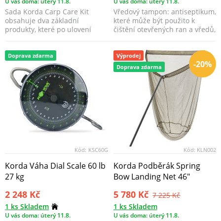
U vás doma: úterý 11.8.
U vás doma: úterý 11.8.
Sada Korda Carp Care Kit
Vředový tampon: antiseptikum,
obsahuje dva základní
které může být použito k
produkty, které po ulovení
čištění otevřených ran a vředů,
pomohou udržet zdraví a zl...
které jim brá...
Doprava zdarma
Výprodej
-20%
Doprava zdarma
Kód:
KSC60G
Kód:
KLN002
Korda Váha Dial Scale 60 lb
Korda Podběrák Spring
27 kg
Bow Landing Net 46"
2 248 Kč
5 780 Kč
7 225 Kč
1 ks Skladem
1 ks Skladem
U vás doma: úterý 11.8.
U vás doma: úterý 11.8.