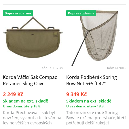
funkční vlastnosti.
funkční vlastnosti.
Doprava zdarma
Doprava zdarma
Kód:
KLUG149
Kód:
KLN015
Korda Vážící Sak Compac
Korda Podběrák Spring
Retainer Sling Olive
Bow Net 5+5 ft 42"
2 249 Kč
9 349 Kč
Skladem na ext. skladě
Skladem na ext. skladě
U vás doma: úterý 18.8.
U vás doma: úterý 18.8.
Korda Přechovávací sak byl
Tato novinka v řadě Spring
navržen, vyvinut a testován na
Bow je určena pro rybáře, kteří
lov největších evropských
potřebují delší rukojeť
kaprů.
podběráku, ale zá...