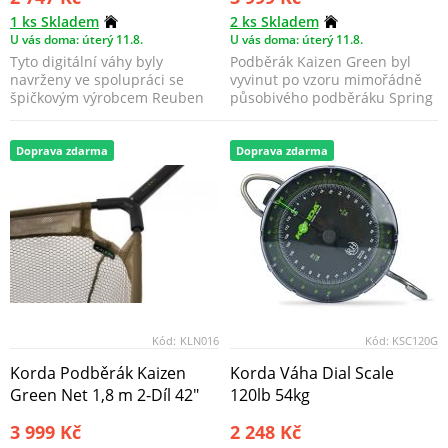
1 ks Skladem
2 ks Skladem
U vás doma: úterý 11.8.
U vás doma: úterý 11.8.
Tyto digitální váhy byly
Podběrák Kaizen Green byl
navrženy ve spolupráci se
vyvinut po vzoru mimořádně
špičkovým výrobcem Reuben
působivého podběráku Spring
Heaton tak, aby poskyto...
Bow, přičemž si zac...
Doprava zdarma
Doprava zdarma
Kód:
KLN016
Kód:
KSC120G
Korda Podběrák Kaizen
Korda Váha Dial Scale
Green Net 1,8 m 2-Díl 42"
120lb 54kg
3 999 Kč
2 248 Kč