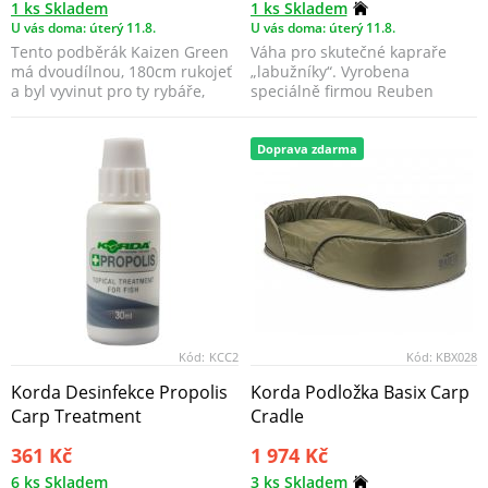
1 ks Skladem
1 ks Skladem
U vás doma: úterý 11.8.
U vás doma: úterý 11.8.
Tento podběrák Kaizen Green
Váha pro skutečné kapraře
má dvoudílnou, 180cm rukojeť
„labužníky“. Vyrobena
a byl vyvinut pro ty rybáře,
speciálně firmou Reuben
kteří upřednos...
Heaton, která je všeobecně p...
Doprava zdarma
Kód:
KCC2
Kód:
KBX028
Korda Desinfekce Propolis
Korda Podložka Basix Carp
Carp Treatment
Cradle
361 Kč
1 974 Kč
6 ks Skladem
3 ks Skladem