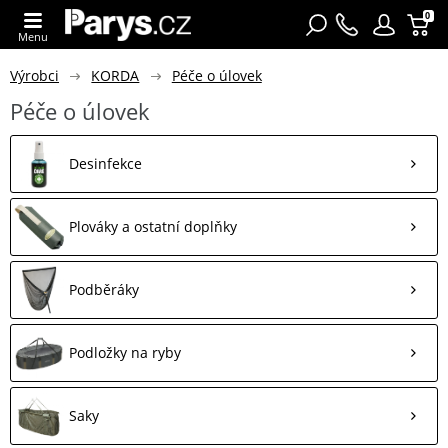
0
Menu
Výrobci
KORDA
Péče o úlovek
Péče o úlovek
Desinfekce
Plováky a ostatní doplňky
Podběráky
Podložky na ryby
Saky