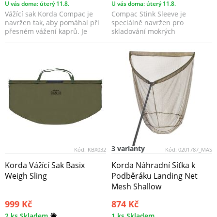
U vás doma: úterý 11.8.
U vás doma: úterý 11.8.
Vážící sak Korda Compac je
Compac Stink Sleeve je
navržen tak, aby pomáhal při
speciálně navržen pro
přesném vážení kaprů. Je
skladování mokrých
vyroben z lehkého, ...
podběráků a vážicích saků, aby
vaše ...
3 varianty
Kód:
KBX032
Kód:
0201787_MAS
Korda Vážící Sak Basix
Korda Náhradní Síťka k
Weigh Sling
Podběráku Landing Net
Mesh Shallow
999 Kč
874 Kč
2 ks Skladem
1 ks Skladem