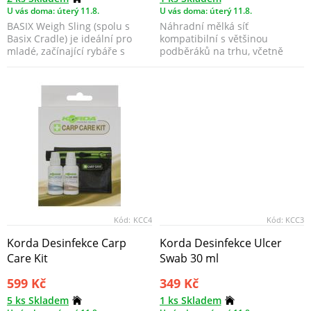
U vás doma: úterý 11.8.
U vás doma: úterý 11.8.
BASIX Weigh Sling (spolu s
Náhradní mělká síť
Basix Cradle) je ideální pro
kompatibilní s většinou
mladé, začínající rybáře s
podběráků na trhu, včetně
omezeným rozpočte...
Korda Spring Bow.
Kód:
KCC4
Kód:
KCC3
Korda Desinfekce Carp
Korda Desinfekce Ulcer
Care Kit
Swab 30 ml
599 Kč
349 Kč
5 ks Skladem
1 ks Skladem