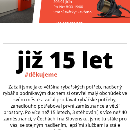
506 01 Jičín
Po-Ne: 8:00-19:00
Státní svátky: Zavřeno
+420 227 272 797
již 15 let
#děkujeme
Začali jsme jako většina rybářských potřeb, nadšený
rybář s podnikavým duchem si otevřel malý obchůdek ve
svém městě a začal prodávat rybářské potřeby,
zanedlouho potřeboval první zaměstnance a větší
prostory. Po více než 15 letech, 3 stěhování, s více než 40
zaměstnanci, v Čechách i na Slovensku, jsme tu stále pro
vás, se stejným nadšením, lepšími službami a stále