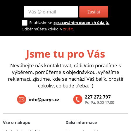
Zasílat
Souhlasím se
zpracováním osobních údajů.
Odběr můžete kdykoliv
zrušit
.
Jsme tu pro Vás
Neváhejte nás kontaktovat, rádi Vám poradíme s
výběrem, pomůžeme s objednávkou, vyřešíme
reklamaci, zjistíme, kde se nachází Váš balík, prostě
cokoliv, co bude třeba. :)
227 272 797
info@parys.cz
Po-Pá: 9:00-17:00
Vše o nákupu
Další informace