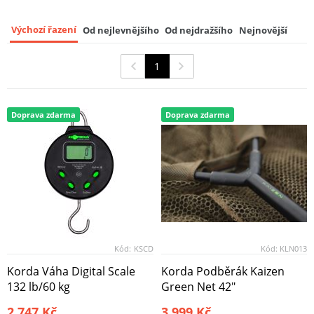
Korda Vážící Sak Compac Weigh Sling
Kamo
9
Výchozí řazení
Od nejlevnějšího
Od nejdražšího
Nejnovější
1 748 Kč
1
Doprava zdarma
Doprava zdarma
Kód:
KSCD
Kód:
KLN013
Korda Váha Digital Scale
Korda Podběrák Kaizen
132 lb/60 kg
Green Net 42"
2 747 Kč
3 999 Kč