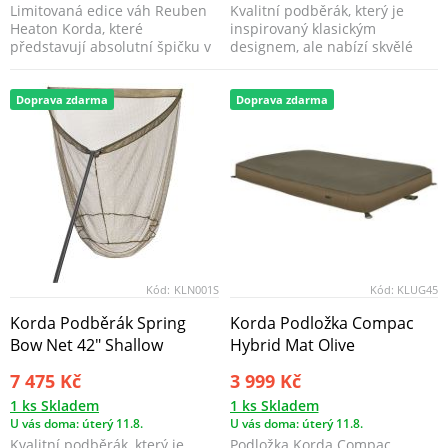
Limitovaná edice váh Reuben
Kvalitní podběrák, který je
Heaton Korda, které
inspirovaný klasickým
představují absolutní špičku v
designem, ale nabízí skvělé
oboru.
funkční vlastnosti.
Doprava zdarma
Doprava zdarma
Kód:
KLN001S
Kód:
KLUG45
Korda Podběrák Spring
Korda Podložka Compac
Bow Net 42" Shallow
Hybrid Mat Olive
7 475 Kč
3 999 Kč
1 ks Skladem
1 ks Skladem
U vás doma: úterý 11.8.
U vás doma: úterý 11.8.
Kvalitní podběrák, který je
Podložka Korda Compac