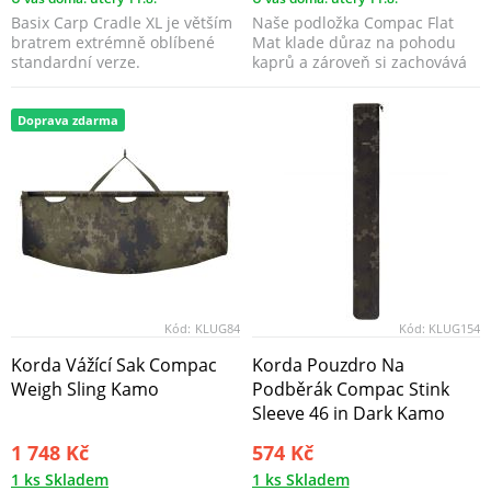
Basix Carp Cradle XL je větším
Naše podložka Compac Flat
bratrem extrémně oblíbené
Mat klade důraz na pohodu
standardní verze.
kaprů a zároveň si zachovává
kompaktní a lehký d...
Doprava zdarma
Kód:
KLUG84
Kód:
KLUG154
Korda Vážící Sak Compac
Korda Pouzdro Na
Weigh Sling Kamo
Podběrák Compac Stink
Sleeve 46 in Dark Kamo
1 748 Kč
574 Kč
1 ks Skladem
1 ks Skladem