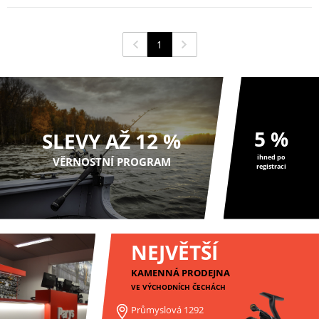
1
5 %
SLEVY AŽ 12 %
ihned po
VĚRNOSTNÍ PROGRAM
registraci
NEJVĚTŠÍ
KAMENNÁ PRODEJNA
VE VÝCHODNÍCH ČECHÁCH
Průmyslová 1292