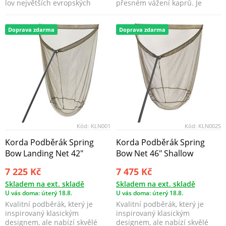
lov největších evropských
přesném vážení kaprů. Je
kaprů.
vyroben z lehkého, ...
Doprava zdarma
Doprava zdarma
Kód:
KLN001
Kód:
KLN002S
Korda Podběrák Spring
Korda Podběrák Spring
Bow Landing Net 42"
Bow Net 46" Shallow
7 225 Kč
7 475 Kč
Skladem na ext. skladě
Skladem na ext. skladě
U vás doma: úterý 18.8.
U vás doma: úterý 18.8.
Kvalitní podběrák, který je
Kvalitní podběrák, který je
inspirovaný klasickým
inspirovaný klasickým
designem, ale nabízí skvělé
designem, ale nabízí skvělé