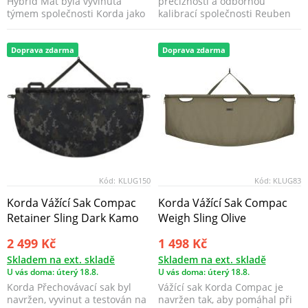
Hybrid Mat byla vyvinuta
precizností a odbornou
týmem společnosti Korda jako
kalibrací společnosti Reuben
nepochybně nejlepší možn...
Heaton, tyto váhy pos...
Doprava zdarma
Doprava zdarma
Kód:
KLUG150
Kód:
KLUG83
Korda Vážící Sak Compac
Korda Vážící Sak Compac
Retainer Sling Dark Kamo
Weigh Sling Olive
2 499 Kč
1 498 Kč
Skladem na ext. skladě
Skladem na ext. skladě
U vás doma: úterý 18.8.
U vás doma: úterý 18.8.
Korda Přechovávací sak byl
Vážící sak Korda Compac je
navržen, vyvinut a testován na
navržen tak, aby pomáhal při