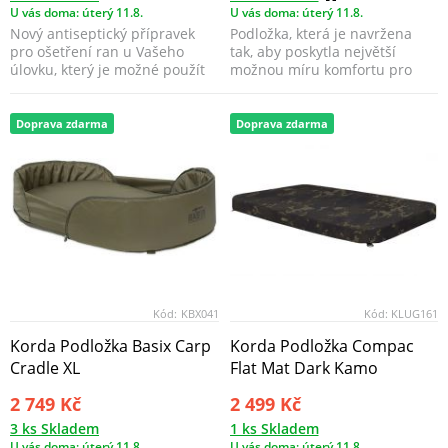
U vás doma: úterý 11.8.
U vás doma: úterý 11.8.
Nový antiseptický přípravek
Podložka, která je navržena
pro ošetření ran u Vašeho
tak, aby poskytla největší
úlovku, který je možné použít
možnou míru komfortu pro
jak na tlamku, t...
úlovek a zároveň se ...
Doprava zdarma
Doprava zdarma
Kód:
KBX041
Kód:
KLUG161
Korda Podložka Basix Carp
Korda Podložka Compac
Cradle XL
Flat Mat Dark Kamo
2 749 Kč
2 499 Kč
3 ks Skladem
1 ks Skladem
U vás doma: úterý 11.8.
U vás doma: úterý 11.8.