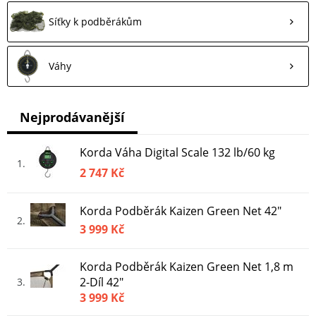
Síťky k podběrákům
Váhy
Nejprodávanější
Korda Váha Digital Scale 132 lb/60 kg
1
2 747 Kč
Korda Podběrák Kaizen Green Net 42"
2
3 999 Kč
Korda Podběrák Kaizen Green Net 1,8 m
2-Díl 42"
3
3 999 Kč