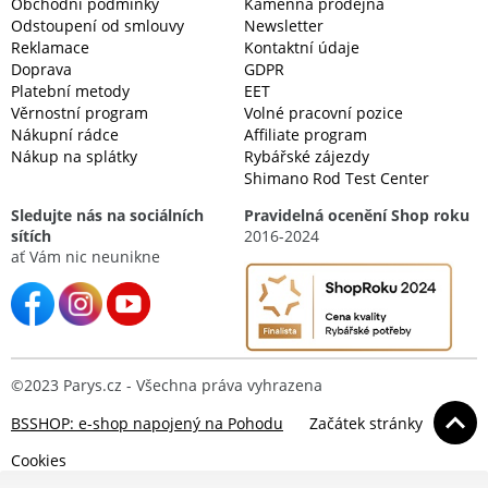
Obchodní podmínky
Kamenná prodejna
Odstoupení od smlouvy
Newsletter
Reklamace
Kontaktní údaje
Doprava
GDPR
Platební metody
EET
Věrnostní program
Volné pracovní pozice
Nákupní rádce
Affiliate program
Nákup na splátky
Rybářské zájezdy
Shimano Rod Test Center
Sledujte nás na sociálních
Pravidelná ocenění Shop roku
sítích
2016-2024
ať Vám nic neunikne
©2023 Parys.cz - Všechna práva vyhrazena
BSSHOP: e-shop napojený na Pohodu
Začátek stránky
Cookies