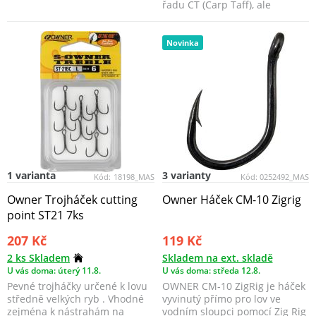
řadu CT (Carp Taff), ale
přinášejí zásadní inovac...
Novinka
1 varianta
3 varianty
Kód:
18198_MAS
Kód:
0252492_MAS
Owner Trojháček cutting
Owner Háček CM-10 Zigrig
point ST21 7ks
207 Kč
119 Kč
2 ks Skladem
Skladem na ext. skladě
U vás doma: úterý 11.8.
U vás doma: středa 12.8.
Pevné trojháčky určené k lovu
OWNER CM-10 ZigRig je háček
středně velkých ryb . Vhodné
vyvinutý přímo pro lov ve
zejména k nástrahám na
vodním sloupci pomocí Zig Rig