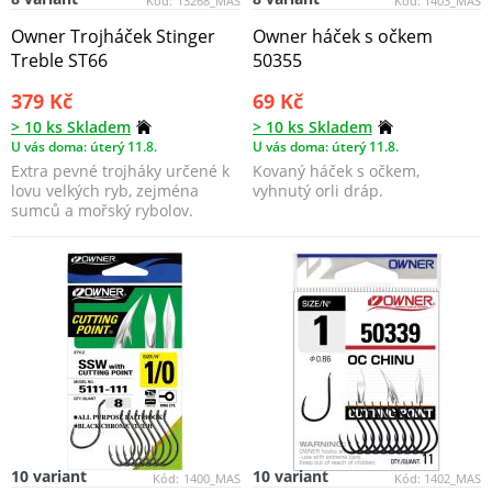
Kód:
13268_MAS
Kód:
1403_MAS
Owner Trojháček Stinger
Owner háček s očkem
Treble ST66
50355
379 Kč
69 Kč
> 10 ks Skladem
> 10 ks Skladem
U vás doma: úterý 11.8.
U vás doma: úterý 11.8.
Extra pevné trojháky určené k
Kovaný háček s očkem,
lovu velkých ryb, zejména
vyhnutý orli dráp.
sumců a mořský rybolov.
10 variant
10 variant
Kód:
1400_MAS
Kód:
1402_MAS