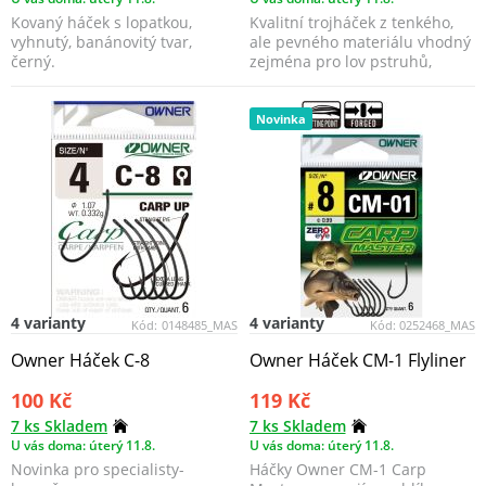
Kovaný háček s lopatkou,
Kvalitní trojháček z tenkého,
vyhnutý, banánovitý tvar,
ale pevného materiálu vhodný
černý.
zejména pro lov pstruhů,
okounů a tloušťů...
Novinka
4 varianty
4 varianty
Kód:
0148485_MAS
Kód:
0252468_MAS
Owner Háček C-8
Owner Háček CM-1 Flyliner
100 Kč
119 Kč
7 ks Skladem
7 ks Skladem
U vás doma: úterý 11.8.
U vás doma: úterý 11.8.
Novinka pro specialisty-
Háčky Owner CM-1 Carp