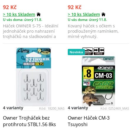
92 Kč
92 Kč
> 10 ks Skladem
> 10 ks Skladem
U vás doma: úterý 11.8.
U vás doma: úterý 11.8.
Háček OWNER S-75 - Ideální
Kovaný háček s očkem s
jednoháček pro nahrazení
prodlouženým ramínkem,
trojháčků na sladkovodní a
mírně vyhnutý.
pobřežní vláčení nebo...
Novinka
4 varianty
4 varianty
Kód:
18200_MAS
Kód:
0252469_MAS
Owner Trojháček bez
Owner Háček CM-3
protihrotu STBL1.56 8ks
Tsuyoshi