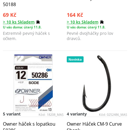
50188
69 Kč
164 Kč
> 10 ks Skladem
> 10 ks Skladem
U vás doma: úterý 11.8.
U vás doma: úterý 11.8.
Extremně pevný háček s
Pevné dvojháčky pro lov
očkem.
dravců.
Novinka
5 variant
4 varianty
Kód:
18208_MAS
Kód:
0252486_MAS
Owner háček s lopatkou
Owner Háček CM-9 Curve