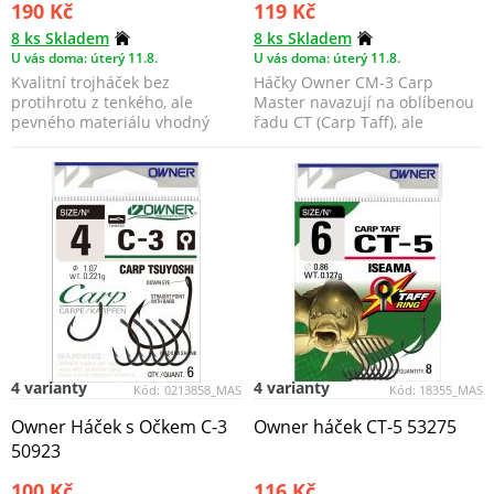
190 Kč
119 Kč
8 ks Skladem
8 ks Skladem
U vás doma: úterý 11.8.
U vás doma: úterý 11.8.
Kvalitní trojháček bez
Háčky Owner CM-3 Carp
protihrotu z tenkého, ale
Master navazují na oblíbenou
pevného materiálu vhodný
řadu CT (Carp Taff), ale
zejména pro lov pstruhů, o...
přinášejí zásadní inovac...
4 varianty
4 varianty
Kód:
0213858_MAS
Kód:
18355_MAS
Owner Háček s Očkem C-3
Owner háček CT-5 53275
50923
100 Kč
116 Kč