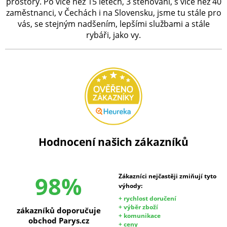
prostory. Po více než 15 letech, 3 stěhování, s více než 40
zaměstnanci, v Čechách i na Slovensku, jsme tu stále pro
vás, se stejným nadšením, lepšími službami a stále
rybáři, jako vy.
Hodnocení našich zákazníků
98%
Zákazníci nejčastěji zmiňují tyto
výhody:
+ rychlost doručení
+ výběr zboží
zákazníků doporučuje
+ komunikace
obchod Parys.cz
+ ceny