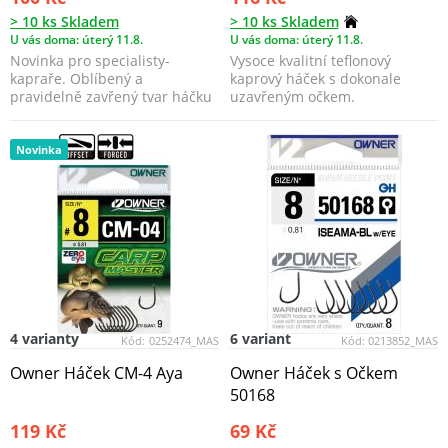
> 10 ks Skladem
> 10 ks Skladem
U vás doma: úterý 11.8.
U vás doma: úterý 11.8.
Novinka pro specialisty-
Vysoce kvalitní teflonový
kapraře. Oblíbený a
kaprový háček s dokonale
pravidelně zavřený tvar háčku
uzavřeným očkem.
skýtá mnohé použití.
Novinka
4 varianty
6 variant
Kód:
0252474_MAS
Kód:
0213852_MAS
Owner Háček CM-4 Aya
Owner Háček s Očkem
50168
119 Kč
69 Kč