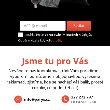
Zasílat
Souhlasím se
zpracováním osobních údajů.
Odběr můžete kdykoliv
zrušit
.
Jsme tu pro Vás
Neváhejte nás kontaktovat, rádi Vám poradíme s
výběrem, pomůžeme s objednávkou, vyřešíme
reklamaci, zjistíme, kde se nachází Váš balík, prostě
cokoliv, co bude třeba. :)
227 272 797
info@parys.cz
Po-Pá: 9:00-17:00