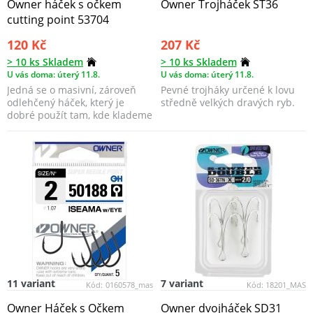
Owner háček s očkem
Owner Trojháček ST36
cutting point 53704
120 Kč
207 Kč
> 10 ks Skladem
> 10 ks Skladem
U vás doma: úterý 11.8.
U vás doma: úterý 11.8.
Jedná se o masivní, zároveň
Pevné trojháky určené k lovu
odlehčený háček, který je
středně velkých dravých ryb.
dobré použít tam, kde klademe
důraz na extrémn...
11 variant
7 variant
Kód:
0160578_mas
Kód:
18201_MAS
Owner Háček s Očkem
Owner dvojháček SD31