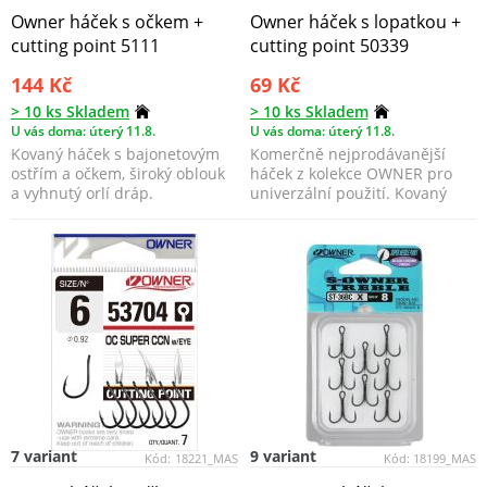
Owner háček s očkem +
Owner háček s lopatkou +
cutting point 5111
cutting point 50339
144 Kč
69 Kč
> 10 ks Skladem
> 10 ks Skladem
U vás doma: úterý 11.8.
U vás doma: úterý 11.8.
Kovaný háček s bajonetovým
Komerčně nejprodávanější
ostřím a očkem, široký oblouk
háček z kolekce OWNER pro
a vyhnutý orlí dráp.
univerzální použití. Kovaný
háček s lopatkou a ba...
7 variant
9 variant
Kód:
18221_MAS
Kód:
18199_MAS