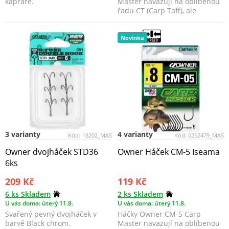
kapraře.
Master navazují na oblíbenou
řadu CT (Carp Taff), ale
přinášejí zásadní inovac...
Novinka
3 varianty
4 varianty
Kód:
18202_MAS
Kód:
0252479_MAS
Owner dvojháček STD36
Owner Háček CM-5 Iseama
6ks
209 Kč
119 Kč
6 ks Skladem
2 ks Skladem
U vás doma: úterý 11.8.
U vás doma: úterý 11.8.
Svařený pevný dvojháček v
Háčky Owner CM-5 Carp
barvě Black chrom.
Master navazují na oblíbenou