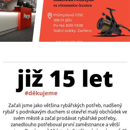
VE VÝCHODNÍCH ČECHÁCH
Průmyslová 1292
506 01 Jičín
Po-Ne: 8:00-19:00
Státní svátky: Zavřeno
+420 227 272 797
již 15 let
#děkujeme
Začali jsme jako většina rybářských potřeb, nadšený
rybář s podnikavým duchem si otevřel malý obchůdek ve
svém městě a začal prodávat rybářské potřeby,
zanedlouho potřeboval první zaměstnance a větší