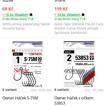
50286
Shank
69 Kč
119 Kč
> 10 ks Skladem
> 10 ks Skladem
U vás doma: úterý 11.8.
U vás doma: úterý 11.8.
Velmi jemný plavačkový háček
Nová řada OWNER CM-09 Carp
červené barvy.
Master Curve Shank přináší
špičkovou kombinaci
precizního japonského zpra...
6 variant
6 variant
Kód:
50193_MAS
Kód:
1401_MAS
Owner Háček S-75M
Owner háček s očkem
53853