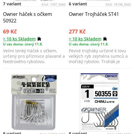
7 variant
6 variant
Kód:
1397_MAS
Kód:
18196_MAS
Owner háček s očkem
Owner Trojháček ST41
50922
69 Kč
277 Kč
> 10 ks Skladem
> 10 ks Skladem
U vás doma: úterý 11.8.
U vás doma: úterý 11.8.
Velmi tenký háček s očkem,
Pevné trojháky určené k lovu
určený pro příznivce plavané a
velkých ryb zejména sumců a
feedrového rybolovu.
mořský rybolov. Trohák je
vybaven cutting p...
8 variant
8 variant