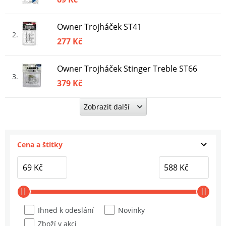
Owner Trojháček ST41
2
277 Kč
Owner Trojháček Stinger Treble ST66
3
379 Kč
Zobrazit další
Owner háček s očkem 50355
4
69 Kč
Cena a štítky
Owner háček s očkem + cutting point
5111
5
144 Kč
Owner háček s lopatkou + cutting point
50339
6
Ihned k odeslání
Novinky
69 Kč
Zboží v akci