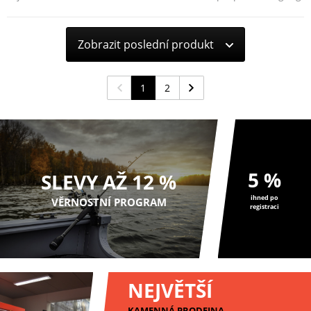
přívlač třpytky,...
montáží.
Zobrazit poslední produkt
1
2
5 %
SLEVY AŽ 12 %
ihned po
VĚRNOSTNÍ PROGRAM
registraci
NEJVĚTŠÍ
KAMENNÁ PRODEJNA