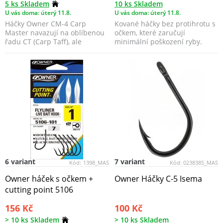
5 ks Skladem
10 ks Skladem
U vás doma: úterý 11.8.
U vás doma: úterý 11.8.
Háčky Owner CM-4 Carp
Kované háčky bez protihrotu s
Master navazují na oblíbenou
očkem, které zaručují
řadu CT (Carp Taff), ale
minimální poškození ryby.
přinášejí zásadní inovac...
6 variant
7 variant
Kód:
1398_MAS
Kód:
0238385_MAS
Owner háček s očkem +
Owner Háčky C-5 Isema
cutting point 5106
156 Kč
100 Kč
> 10 ks Skladem
> 10 ks Skladem