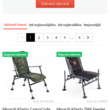
Zobrazit vybrané
Výchozí řazení
Od nejlevnějšího
Od nejdražšího
Nejnovější
1
2
3
4
5
6
Doprava zdarma
Doprava zdarma
Kód:
M-CHCCEX
Kód:
M-CHTMXF
Mivardi Křeslo CamoCode
Mivardi Křeslo TMX Feeder