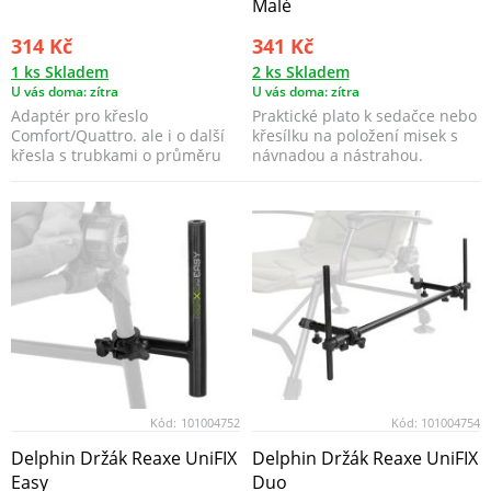
Malé
314 Kč
341 Kč
1 ks Skladem
2 ks Skladem
U vás doma: zítra
U vás doma: zítra
Adaptér pro křeslo
Praktické plato k sedačce nebo
Comfort/Quattro. ale i o další
křesílku na položení misek s
křesla s trubkami o průměru
návnadou a nástrahou.
25 mm, sloužící jako d...
Kód:
101004752
Kód:
101004754
Delphin Držák Reaxe UniFIX
Delphin Držák Reaxe UniFIX
Easy
Duo