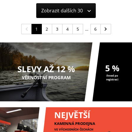
Zobrazit dalších 30
1
2
3
4
5
6
5 %
SLEVY AŽ 12 %
ihned po
VĚRNOSTNÍ PROGRAM
registraci
NEJVĚTŠÍ
KAMENNÁ PRODEJNA
VE VÝCHODNÍCH ČECHÁCH