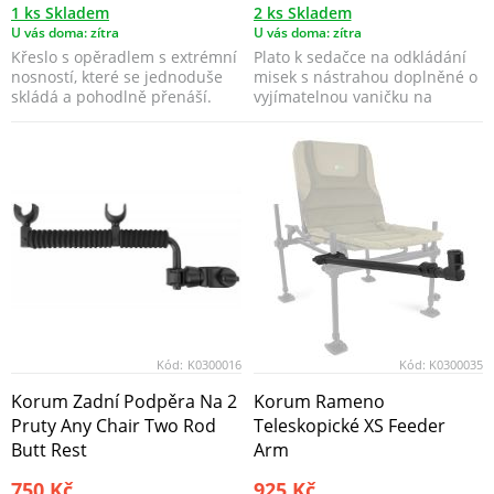
1 ks Skladem
2 ks Skladem
U vás doma: zítra
U vás doma: zítra
Křeslo s opěradlem s extrémní
Plato k sedačce na odkládání
nosností, které se jednoduše
misek s nástrahou doplněné o
skládá a pohodlně přenáší.
vyjímatelnou vaničku na
návnadu. P...
Kód:
K0300016
Kód:
K0300035
Korum Zadní Podpěra Na 2
Korum Rameno
Pruty Any Chair Two Rod
Teleskopické XS Feeder
Butt Rest
Arm
750 Kč
925 Kč