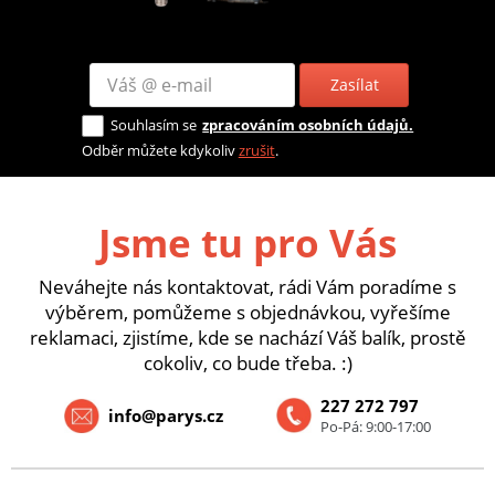
Zasílat
Souhlasím se
zpracováním osobních údajů.
Odběr můžete kdykoliv
zrušit
.
Jsme tu pro Vás
Neváhejte nás kontaktovat, rádi Vám poradíme s
výběrem, pomůžeme s objednávkou, vyřešíme
reklamaci, zjistíme, kde se nachází Váš balík, prostě
cokoliv, co bude třeba. :)
227 272 797
info@parys.cz
Po-Pá: 9:00-17:00