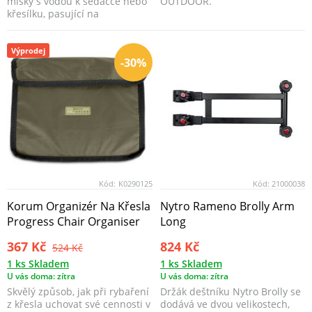
misky s vodou k sedačce nebo
OUTDOOR.
křesílku, pasující na
nohu/adaptér o průměr...
Výprodej
-30%
Kód:
K0290125
Kód:
21000038
Korum Organizér Na Křesla
Nytro Rameno Brolly Arm
Progress Chair Organiser
Long
367 Kč
824 Kč
524 Kč
1 ks Skladem
1 ks Skladem
U vás doma: zítra
U vás doma: zítra
Skvělý způsob, jak při rybaření
Držák deštníku Nytro Brolly se
z křesla uchovat své cennosti v
dodává ve dvou velikostech,