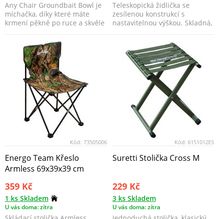
Any Chair Groundbait Bowl je
Teleskopická židlička se
míchačka, díky které máte
zesílenou konstrukcí s
krmení pěkně po ruce a skvěle
nastavitelnou výškou. Skladná,
se s ním manipu...
lehká, odolná, lehce ...
Kód:
73505006
Kód:
6151012ES
Energo Team Křeslo
Suretti Stolička Cross M
Armless 69x39x39 cm
359 Kč
229 Kč
1 ks Skladem
3 ks Skladem
U vás doma: zítra
U vás doma: zítra
Skládací stolička Armless
Jednoduchá stolička, klasický