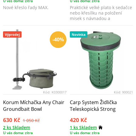
U vás doma: zítra
U vás doma: zítra
Nové křeslo řady MAX.
Praktické velké plato k sedačce
nebo křesílku na položení
misek s návnadou a
nástrahou. Pasující na ...
Výprodej
Novinka
-40%
Kód:
K0300017
Kód:
900021
Korum Míchačka Any Chair
Carp System Židlička
Groundbait Bowl
Teleskopická Strong
630 Kč
420 Kč
1 050 Kč
2 ks Skladem
1 ks Skladem
U vás doma: zítra
U vás doma: zítra