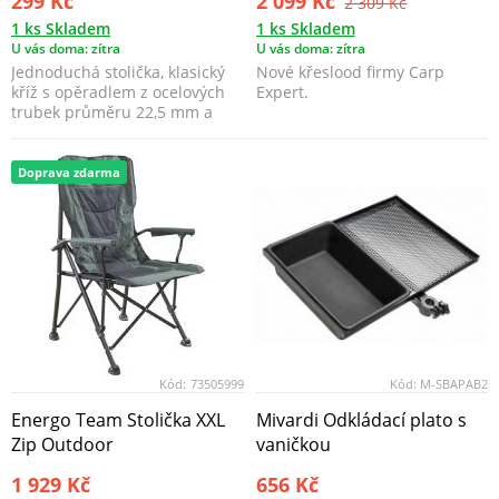
299 Kč
2 099 Kč
2 309 Kč
1 ks Skladem
1 ks Skladem
U vás doma: zítra
U vás doma: zítra
Jednoduchá stolička, klasický
Nové křeslood firmy Carp
kříž s opěradlem z ocelových
Expert.
trubek průměru 22,5 mm a
nylonových popru...
Doprava zdarma
Kód:
73505999
Kód:
M-SBAPAB2
Energo Team Stolička XXL
Mivardi Odkládací plato s
Zip Outdoor
vaničkou
1 929 Kč
656 Kč