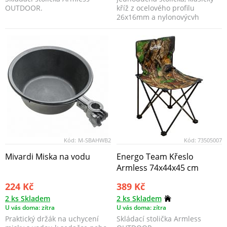
OUTDOOR.
kříž z ocelového profilu
26x16mm a nylonovýcvh
popruhů místo celtoviny...
Kód:
M-SBAHWB2
Kód:
73505007
Mivardi Miska na vodu
Energo Team Křeslo
Armless 74x44x45 cm
224 Kč
389 Kč
2 ks Skladem
2 ks Skladem
U vás doma: zítra
U vás doma: zítra
Praktický držák na uchycení
Skládací stolička Armless