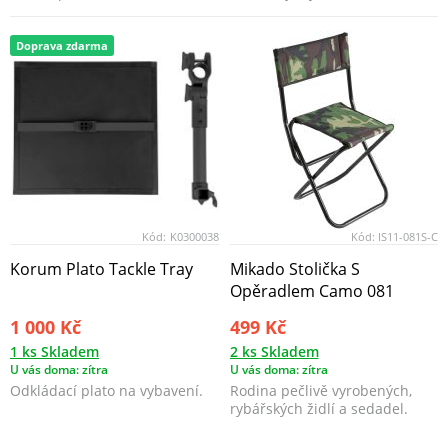
nylonových popru...
ale pevného výlisku
Doprava zdarma
Kód:
K0300038
Kód:
IS11-081S-C
Korum Plato Tackle Tray
Mikado Stolička S
Opěradlem Camo 081
1 000 Kč
499 Kč
1 ks Skladem
2 ks Skladem
U vás doma: zítra
U vás doma: zítra
Odkládací plato na vybavení.
Rodina pečlivě vyrobených,
rybářských židlí a sedadel.