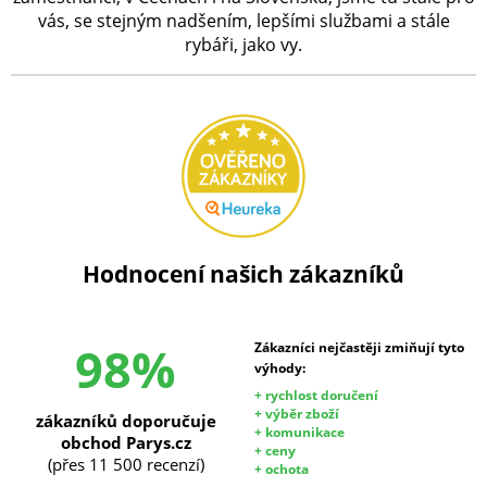
vás, se stejným nadšením, lepšími službami a stále
rybáři, jako vy.
Hodnocení našich zákazníků
98%
Zákazníci nejčastěji zmiňují tyto
výhody:
+ rychlost doručení
+ výběr zboží
zákazníků doporučuje
+ komunikace
obchod Parys.cz
+ ceny
(přes 11 500 recenzí)
+ ochota