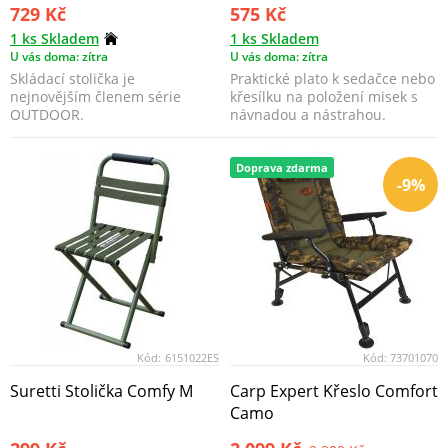
729 Kč
575 Kč
1 ks Skladem
1 ks Skladem
U vás doma: zítra
U vás doma: zítra
Skládací stolička je
Praktické plato k sedačce nebo
nejnovějším členem série
křesílku na položení misek s
OUTDOOR.
návnadou a nástrahou.
Pasující n...
Doprava zdarma
-9%
Kód:
6151022ES
Kód:
73701070
Suretti Stolička Comfy M
Carp Expert Křeslo Comfort
Camo