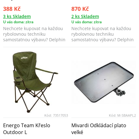
388 Kč
870 Kč
3 ks Skladem
2 ks Skladem
U vás doma: zítra
U vás doma: zítra
Nechcete kupovat na každou
Nechcete kupovat na každou
rybolovnou techniku
rybolovnou techniku
samostatnou výbavu? Delphin
samostatnou výbavu? Delphin
Reaxe UniFIX přemění vaše...
Reaxe UniFIX přemění vaše...
Kód:
73517053
Kód:
M-SBAAPL2
Energo Team Křeslo
Mivardi Odkládací plato
Outdoor L
velké