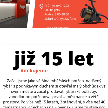
Průmyslová 1292
506 01 Jičín
Po-Ne: 8:00-19:00
Státní svátky: Zavřeno
+420 227 272 797
již 15 let
#děkujeme
Začali jsme jako většina rybářských potřeb, nadšený
rybář s podnikavým duchem si otevřel malý obchůdek ve
svém městě a začal prodávat rybářské potřeby,
zanedlouho potřeboval první zaměstnance a větší
prostory. Po více než 15 letech, 3 stěhování, s více než 40
zaměstnanci, v Čechách i na Slovensku, jsme tu stále pro