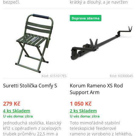
bezpečí.
krátký a dlouhý, a je navržen
tak, aby be...
Doprava zdarma
Kód:
6151017ES
Kód:
K0300045
Suretti Stolička Comfy S
Korum Rameno XS Rod
Support Arm
279 Kč
1 050 Kč
4 ks Skladem
2 ks Skladem
U vás doma: zítra
U vás doma: zítra
Jednoduchá stolička, klasický
Toto mimořádně stabilní
kříž s opěradlem z ocelových
teleskopické feederové
trubek průměru 22,5 mm a
rameno je vyrobeno z lehkého,