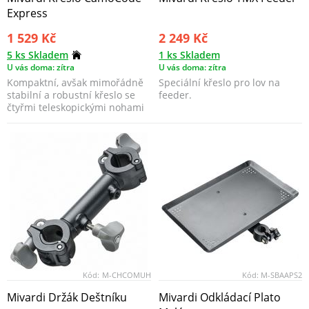
Express
1 529 Kč
2 249 Kč
5 ks Skladem
1 ks Skladem
U vás doma: zítra
U vás doma: zítra
Kompaktní, avšak mimořádně
Speciální křeslo pro lov na
stabilní a robustní křeslo se
feeder.
čtyřmi teleskopickými nohami
a pevnými podr...
Kód:
M-CHCOMUH
Kód:
M-SBAAPS2
Mivardi Držák Deštníku
Mivardi Odkládací Plato