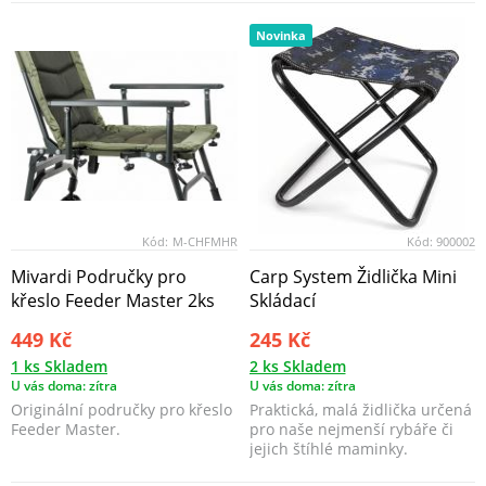
Novinka
Kód:
M-CHFMHR
Kód:
900002
Mivardi Područky pro
Carp System Židlička Mini
křeslo Feeder Master 2ks
Skládací
449 Kč
245 Kč
1 ks Skladem
2 ks Skladem
U vás doma: zítra
U vás doma: zítra
Originální područky pro křeslo
Praktická, malá židlička určená
Feeder Master.
pro naše nejmenší rybáře či
jejich štíhlé maminky.