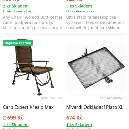
2 ks Skladem
3 ks Skladem
U vás doma: zítra
U vás doma: zítra
Any Chair Two Rod Butt Rest je
Ultra stabilní teleskopické
zadní podpěra na 2 pruty,
vysouvací feederové rameno s
která je vhodná pro lov s pruty
nastavitelným úhlem sklonu.
ve vertikál...
Doprava zdarma
Kód:
73701060
Kód:
M-SBAPAXL2
Carp Expert Křeslo Max1
Mivardi Odkládací Plato XL
2 699 Kč
674 Kč
1 ks Skladem
1 ks Skladem