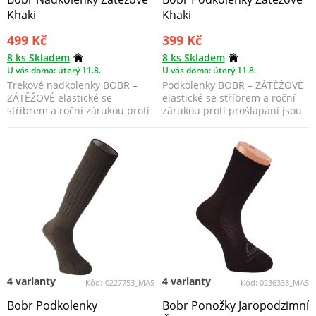
Khaki
Khaki
499 Kč
399 Kč
8 ks Skladem
8 ks Skladem
U vás doma: úterý 11.8.
U vás doma: úterý 11.8.
Trekové nadkolenky BOBR –
Podkolenky BOBR – ZÁTĚŽOVÉ
ZÁTĚŽOVÉ elastické se
elastické se stříbrem a roční
stříbrem a roční zárukou proti
zárukou proti prošlapání jsou
prošlapání jsou vyvin...
vyvinuty pro ...
4 varianty
4 varianty
Kód:
0227753_MAS
Kód:
0236338_MAS
Bobr Podkolenky
Bobr Ponožky Jaropodzimní