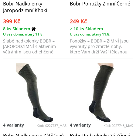
Bobr Nadkolenky
Bobr Ponožky Zimní Černé
Jaropodzimní Khaki
399 Kč
249 Kč
8 ks Skladem
> 10 ks Skladem
U vás doma: úterý 11.8.
U vás doma: úterý 11.8.
Slabé nadkolenky BOBR –
Ponožky – BOBR – ZIMNÍ jsou
JAROPODZIMNÍ s aktivním
vyvinuty pro zmrzlé nohy,
větráním jsou odlehčené
které Vám drží Vaší tělesnou
thermo nadkolenky, které se ...
teplotu, i když n...
4 varianty
4 varianty
Kód:
0227737_MAS
Kód:
0227748_MAS
Bobr Nadkolenky Zátěžové
Bobr Podkolenky Zátěžové