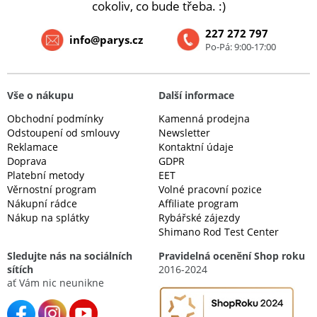
cokoliv, co bude třeba. :)
227 272 797
info@parys.cz
Po-Pá: 9:00-17:00
Vše o nákupu
Další informace
Obchodní podmínky
Kamenná prodejna
Odstoupení od smlouvy
Newsletter
Reklamace
Kontaktní údaje
Doprava
GDPR
Platební metody
EET
Věrnostní program
Volné pracovní pozice
Nákupní rádce
Affiliate program
Nákup na splátky
Rybářské zájezdy
Shimano Rod Test Center
Sledujte nás na sociálních
Pravidelná ocenění Shop roku
sítích
2016-2024
ať Vám nic neunikne