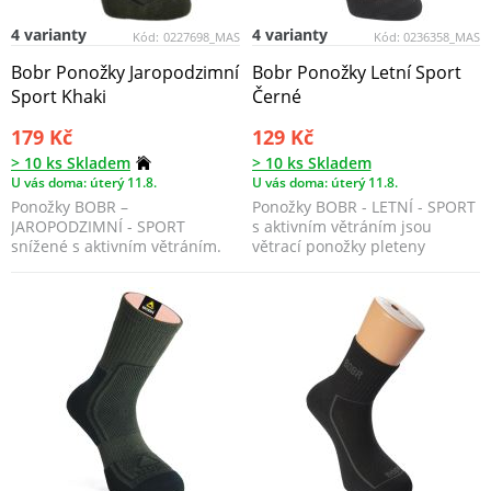
4 varianty
4 varianty
Kód:
0227698_MAS
Kód:
0236358_MAS
Bobr Ponožky Jaropodzimní
Bobr Ponožky Letní Sport
Sport Khaki
Černé
179 Kč
129 Kč
> 10 ks Skladem
> 10 ks Skladem
U vás doma: úterý 11.8.
U vás doma: úterý 11.8.
Ponožky BOBR –
Ponožky BOBR - LETNÍ - SPORT
JAROPODZIMNÍ - SPORT
s aktivním větráním jsou
snížené s aktivním větráním.
větrací ponožky pleteny
Jsou nižší a odlehčené thermo
jednovrstvě a to ve sp...
ponož...