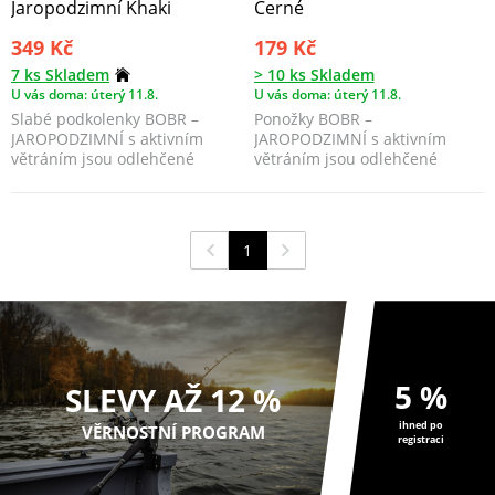
Jaropodzimní Khaki
Černé
349 Kč
179 Kč
7 ks Skladem
> 10 ks Skladem
U vás doma: úterý 11.8.
U vás doma: úterý 11.8.
Slabé podkolenky BOBR –
Ponožky BOBR –
JAROPODZIMNÍ s aktivním
JAROPODZIMNÍ s aktivním
větráním jsou odlehčené
větráním jsou odlehčené
thermo podkolenky, které se ...
thermo ponožky, které se
používají od...
1
5 %
SLEVY AŽ 12 %
ihned po
VĚRNOSTNÍ PROGRAM
registraci