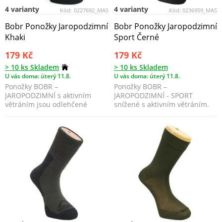
4 varianty
4 varianty
Kód:
0227692_MAS
Kód:
0236959_MAS
Bobr Ponožky Jaropodzimní
Bobr Ponožky Jaropodzimní
Khaki
Sport Černé
179 Kč
179 Kč
> 10 ks Skladem
> 10 ks Skladem
U vás doma: úterý 11.8.
U vás doma: úterý 11.8.
Ponožky BOBR –
Ponožky BOBR –
JAROPODZIMNÍ s aktivním
JAROPODZIMNÍ - SPORT
větráním jsou odlehčené
snížené s aktivním větráním.
thermo ponožky, které se
Jsou nižší a odlehčené thermo
používají od...
ponož...