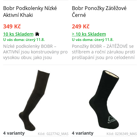
Bobr Podkolenky Nízké
Bobr Ponožky Zátěžové
Aktivní Khaki
Černé
349 Kč
249 Kč
10 ks Skladem
> 10 ks Skladem
U vás doma: úterý 11.8.
U vás doma: úterý 11.8.
Nízké podkolenky BOBR –
Ponožky BOBR – ZÁTĚŽOVÉ se
AKTIVNÍ jsou konstruovány pro
stříbrem a roční zárukou proti
vysokou obuv, jako jsou
prošlapání jsou pro celodenní
gumové holinky či skel...
práci a pohy...
4 varianty
4 varianty
Kód:
0227742_MAS
Kód:
0236349_MAS