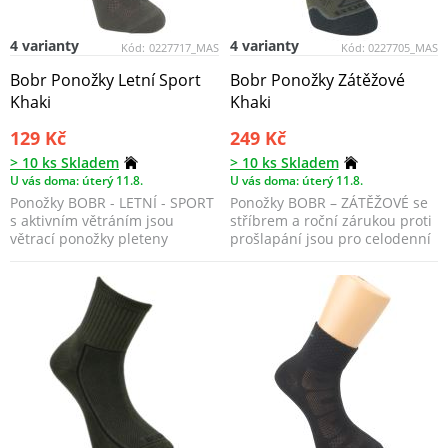
4 varianty
4 varianty
Kód:
0227717_MAS
Kód:
0227705_MAS
Bobr Ponožky Letní Sport
Bobr Ponožky Zátěžové
Khaki
Khaki
129 Kč
249 Kč
> 10 ks Skladem
> 10 ks Skladem
U vás doma: úterý 11.8.
U vás doma: úterý 11.8.
Ponožky BOBR - LETNÍ - SPORT
Ponožky BOBR – ZÁTĚŽOVÉ se
s aktivním větráním jsou
stříbrem a roční zárukou proti
větrací ponožky pleteny
prošlapání jsou pro celodenní
jednovrstvě a to ve sp...
práci a pohy...