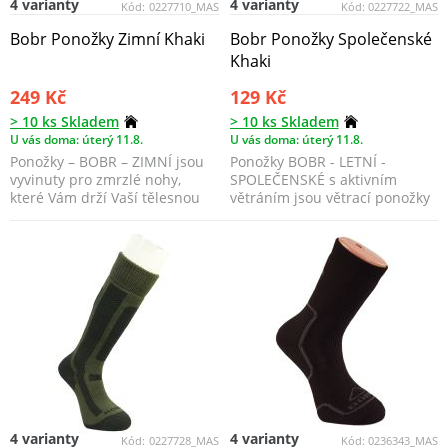
4 varianty
4 varianty
Kód:
0227710_MAS
Kód:
0227722_MAS
Bobr Ponožky Zimní Khaki
Bobr Ponožky Společenské
Khaki
249 Kč
129 Kč
> 10 ks Skladem
> 10 ks Skladem
U vás doma: úterý 11.8.
U vás doma: úterý 11.8.
Ponožky – BOBR – ZIMNÍ jsou
Ponožky BOBR - LETNÍ -
vyvinuty pro zmrzlé nohy,
SPOLEČENSKÉ s aktivním
které Vám drží Vaší tělesnou
větráním jsou větrací ponožky
teplotu, i když n...
pleteny jednovrstvě a to...
4 varianty
4 varianty
Kód:
0227728_MAS
Kód:
0236343_MAS