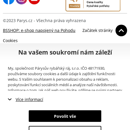
©2023 Parys.cz - Všechna práva vyhrazena
BSSHOP: e-shop napojený na Pohodu
Začátek stránky
Cookies
Na vašem soukromí nám záleží
My, společnost Párysův rybářský ráj, s.r.o. IČO 48171930,
používáme soubory cookies a další údaje k zajištění funkčnosti
webu. S Vaším souhlasem k personalizaci obsahu a reklam,
poskytování funkcí sociálních médií a analýze naší návštěvnosti.
Informace o tom, jak náš web používáte, sdílíme se svými partnery
pro sociální média, inzerci a analýzy (například Google).
Zde
si
Více informací
můžete přečíst, jak tyto informace Google používá. Partneři tyto
údaje mohou kombinovat s dalšími informacemi, které jste jim
Nezbytné cookies
poskytli nebo které získali v důsledku toho, že používáte jejich
Povolit vše
služby. Tyto údaje zahrnují cookies, data z dalších úložišť, IP
Marketingové cookies
adresu a další informace spojené s prohlížením webu. Svůj souhlas
se zpracováním cookies můžete odvolat
zde
.