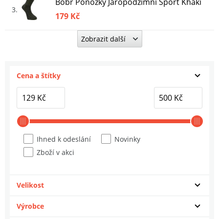
Bobr Ponožky Jaropodzimní Sport Khaki
3
179 Kč
Zobrazit další
Bobr Ponožky Letní Sport Černé
4
129 Kč
Cena a štítky
Bobr Ponožky Jaropodzimní Khaki
5
179 Kč
Bobr Ponožky Jaropodzimní Sport Černé
6
179 Kč
Ihned k odeslání
Novinky
Zboží v akci
Bobr Ponožky Zimní Khaki
7
249 Kč
Velikost
Bobr Ponožky Společenské Khaki
8
Výrobce
129 Kč