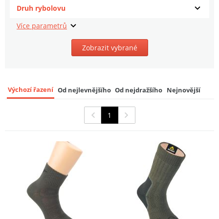
Druh rybolovu
Bobr Podkolenky Nízké Aktivní Khaki
9
349 Kč
Zobrazit vybrané
Výchozí řazení
Od nejlevnějšího
Od nejdražšího
Nejnovější
1