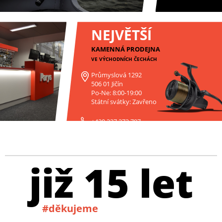
NEJVĚTŠÍ
KAMENNÁ PRODEJNA
VE VÝCHODNÍCH ČECHÁCH
Průmyslová 1292
506 01 Jičín
Po-Ne: 8:00-19:00
Státní svátky: Zavřeno
+420 227 272 797
již 15 let
#děkujeme