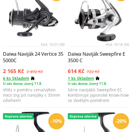
Kód:
10131-500
Kód:
10118-350
Daiwa Naviják 24 Vertice 35
Daiwa Naviják Sweepfire E
5000C
3500 C
2 165 Kč
614 Kč
2 492 Kč
722 Kč
6 ks Skladem
1 ks Skladem
U vás doma: úterý 11.8.
U vás doma: úterý 11.8.
Vítěz v poměru cena/výkon
Série navijáků Sweepfire EC
mezi big pit navijáky s 35mm
kombinuje japonské know-how
zdvihem!
se skvělým poměrem
cena/výkon.
Doprava zdarma
Doprava zdarma
-10%
-20%