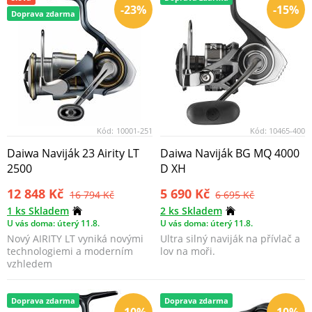
-23%
-15%
Doprava zdarma
Kód:
10001-251
Kód:
10465-400
Daiwa Naviják 23 Airity LT
Daiwa Naviják BG MQ 4000
2500
D XH
12 848 Kč
5 690 Kč
16 794 Kč
6 695 Kč
1 ks Skladem
2 ks Skladem
U vás doma: úterý 11.8.
U vás doma: úterý 11.8.
Nový AIRITY LT vyniká novými
Ultra silný naviják na přívlač a
technologiemi a moderním
lov na moři.
vzhledem
Doprava zdarma
Doprava zdarma