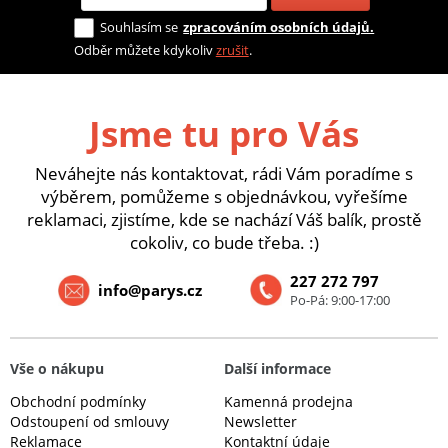
Souhlasím se
zpracováním osobních údajů.
Odběr můžete kdykoliv
zrušit
.
Jsme tu pro Vás
Neváhejte nás kontaktovat, rádi Vám poradíme s
výběrem, pomůžeme s objednávkou, vyřešíme
reklamaci, zjistíme, kde se nachází Váš balík, prostě
cokoliv, co bude třeba. :)
227 272 797
info@parys.cz
Po-Pá: 9:00-17:00
Vše o nákupu
Další informace
Obchodní podmínky
Kamenná prodejna
Odstoupení od smlouvy
Newsletter
Reklamace
Kontaktní údaje