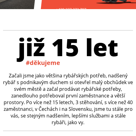
+420 227 272 797
již 15 let
#děkujeme
Začali jsme jako většina rybářských potřeb, nadšený
rybář s podnikavým duchem si otevřel malý obchůdek ve
svém městě a začal prodávat rybářské potřeby,
zanedlouho potřeboval první zaměstnance a větší
prostory. Po více než 15 letech, 3 stěhování, s více než 40
zaměstnanci, v Čechách i na Slovensku, jsme tu stále pro
vás, se stejným nadšením, lepšími službami a stále
rybáři, jako vy.