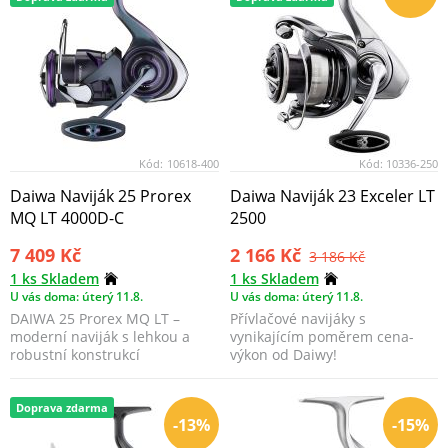
Kód:
10618-400
Kód:
10336-250
Daiwa Naviják 25 Prorex
Daiwa Naviják 23 Exceler LT
MQ LT 4000D-C
2500
7 409 Kč
2 166 Kč
3 186 Kč
1 ks Skladem
1 ks Skladem
U vás doma: úterý 11.8.
U vás doma: úterý 11.8.
DAIWA 25 Prorex MQ LT –
Přívlačové navijáky s
moderní naviják s lehkou a
vynikajícím poměrem cena-
robustní konstrukcí
výkon od Daiwy!
Monocoque navržený
speciálně ...
Doprava zdarma
-13%
-15%