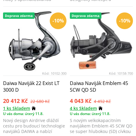
hranou je minimaliz...
inspirativní techniku – s...
Doprava zdarma
Doprava zdarma
-10%
-10%
Kód:
10102-300
Kód:
10158-700
Daiwa Naviják 22 Exist LT
Daiwa Naviják Emblem 45
3000 D
SCW QD SD
20 412 Kč
4 043 Kč
22 680 Kč
4 492 Kč
1 ks Skladem
4 ks Skladem
U vás doma: úterý 11.8.
U vás doma: úterý 11.8.
Nový design Airdrive dláždí
S novým velkokapacitním
cestu pro budoucí technologie
navijákem Emblem 45 SCW QD
navijáků DAIWA a nabízí
se super hlubokou (SD) cívkou