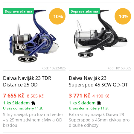
hladký chod a citl...
jste perfektně vyba...
Doprava zdarma
Doprava zdarma
-10%
-10%
Kód:
10922-026
Kód:
10158-505
Daiwa Naviják 23 TDR
Daiwa Naviják 23
Distance 25 QD
Superspod 45 SCW QD-OT
7 655 Kč
3 771 Kč
8 505 Kč
4 190 Kč
1 ks Skladem
1 ks Skladem
U vás doma: úterý 11.8.
U vás doma: úterý 11.8.
Silný naviják pro lov na feeder
Extra silný naviják Daiwa 23
– s 25mm zdvihem cívky a QD
Superspod s 45mm cívkou pro
brzdou.
dlouhé odhozy.