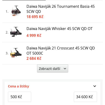
Daiwa Naviják 26 Tournament Basia 45
SCW QD
1
18 695 Kč
Daiwa Naviják Whisker 45 SCW QD OT
2
4 999 Kč
Daiwa Naviják 21 Crosscast 45 SCW QD
OT 5000C
3
2 684 Kč
Zobrazit další
Daiwa Naviják 24 Crosscast 45 SCW QD
5000C
4
2 888 Kč
Cena a štítky
Daiwa Naviják 23 Emblem Surf 45 SCW
QD
5
4 723 Kč