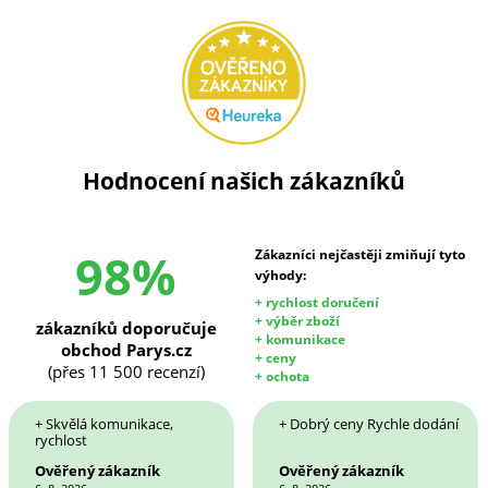
Hodnocení našich zákazníků
98%
Zákazníci nejčastěji zmiňují tyto
výhody:
+ rychlost doručení
+ výběr zboží
zákazníků doporučuje
+ komunikace
obchod Parys.cz
+ ceny
(přes 11 500 recenzí)
+ ochota
+ Skvělá komunikace,
+ Dobrý ceny Rychle dodání
rychlost
Ověřený zákazník
Ověřený zákazník