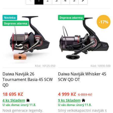
1
2
3
4
5
Novinka
Doprava zdarma
-17%
Doprava zdarma
Kód:
10125-050
Kód:
10930-500
Daiwa Naviják 26
Daiwa Naviják Whisker 45
Tournament Basia 45 SCW
SCW QD OT
QD
18 695 Kč
4 999 Kč
6 003 Kč
4 ks Skladem
9 ks Skladem
U vás doma: úterý 11.8.
U vás doma: úterý 11.8.
Nová generace legendy.
Silný velkokapacitní naviják s