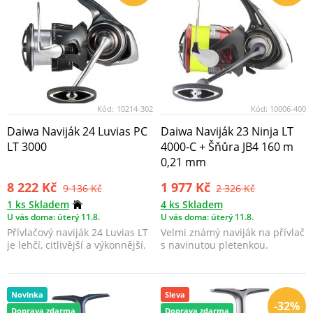
Kód:
10214-302
Kód:
10006-400
Daiwa Naviják 24 Luvias PC
Daiwa Naviják 23 Ninja LT
LT 3000
4000-C + Šňůra JB4 160 m
0,21 mm
8 222 Kč
1 977 Kč
9 136 Kč
2 326 Kč
1 ks Skladem
4 ks Skladem
U vás doma: úterý 11.8.
U vás doma: úterý 11.8.
Přívlačový naviják 24 Luvias LT
Velmi známý naviják na přívlač
je lehčí, citlivější a výkonnější.
s navinutou pletenkou.
Novinka
Sleva
-32%
Doprava zdarma
Doprava zdarma