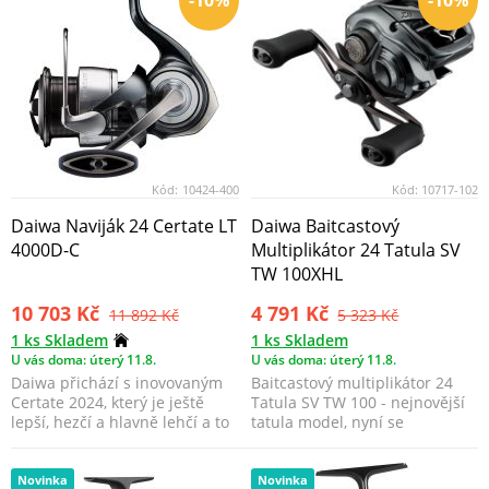
-10%
-10%
Kód:
10424-400
Kód:
10717-102
Daiwa Naviják 24 Certate LT
Daiwa Baitcastový
4000D-C
Multiplikátor 24 Tatula SV
TW 100XHL
10 703 Kč
4 791 Kč
11 892 Kč
5 323 Kč
1 ks Skladem
1 ks Skladem
U vás doma: úterý 11.8.
U vás doma: úterý 11.8.
Daiwa přichází s inovovaným
Baitcastový multiplikátor 24
Certate 2024, který je ještě
Tatula SV TW 100 - nejnovější
lepší, hezčí a hlavně lehčí a to
tatula model, nyní se
díky techn...
systémem SV Boost.
Novinka
Novinka