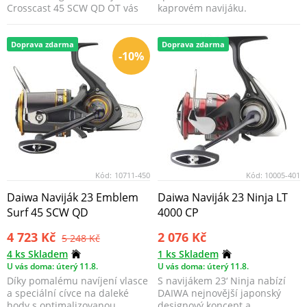
Crosscast 45 SCW QD OT vás
kaprovém navijáku.
přesvědčí nejnov...
Doprava zdarma
Doprava zdarma
-10%
Kód:
10711-450
Kód:
10005-401
Daiwa Naviják 23 Emblem
Daiwa Naviják 23 Ninja LT
Surf 45 SCW QD
4000 CP
4 723 Kč
2 076 Kč
5 248 Kč
4 ks Skladem
1 ks Skladem
U vás doma: úterý 11.8.
U vás doma: úterý 11.8.
Díky pomalému navíjení vlasce
S navijákem 23‘ Ninja nabízí
a speciální cívce na daleké
DAIWA nejnovější japonský
hody s optimalizovanou
designový koncept a