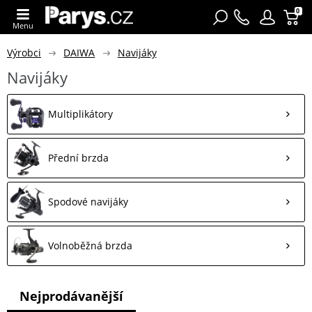
0
Menu
Výrobci
DAIWA
Navijáky
Navijáky
Multiplikátory
Přední brzda
Spodové navijáky
Volnoběžná brzda
Nejprodávanější