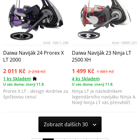
Kód:
10611-200
Kód:
10005-251
Daiwa Naviják 24 Prorex X
Daiwa Naviják 23 Ninja LT
LT 2000
2500 XH
2 011 Kč
1 499 Kč
2 234 Kč
1 881 Kč
1 ks Skladem
4 ks Skladem
U vás doma: úterý 11.8.
U vás doma: úterý 11.8.
Prorex X LT - design Airdrive za
Ninja LT je následníkem
špičkovou cenu!
legendárního navijáku Ninja A.
Nový Ninja LT vás přesvědčí
nejen svým atrakt...
Zobrazit dalších 30