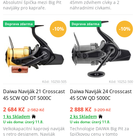
Absolutní špička mezi Big Pit
45mm zdvihem cívky a 2
navijáky pro kapraře.
náhradními cívkami.
Doprava zdarma
Doprava zdarma
-10%
-10%
Kód:
10250-505
Kód:
10252-500
Daiwa Naviják 21 Crosscast
Daiwa Naviják 24 Crosscast
45 SCW QD OT 5000C
45 SCW QD 5000C
2 684 Kč
2 888 Kč
2 982 Kč
3 209 Kč
1 ks Skladem
2 ks Skladem
U vás doma: úterý 11.8.
U vás doma: úterý 11.8.
Velkokapacitní kaprový naviják
Technologie DAIWA Big Pit za
s retro designem. Naviják
špičkovou cenu v tomto