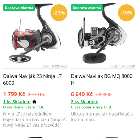
Doprava zdarma
Doprava zdarma
-21%
-15%
Kód:
10005-600
Kód:
10465-080
Daiwa Naviják 23 Ninja LT
Daiwa Naviják BG MQ 8000
6000
H
1 799 Kč
6 649 Kč
2 279 Kč
7 822 Kč
1 ks Skladem
2 ks Skladem
U vás doma: úterý 11.8.
U vás doma: úterý 11.8.
Ninja LT je následníkem
Ultra silný naviják na přívlač a
legendárního navijáku Ninja A.
lov na moři.
Nový Ninja LT vás přesvědčí
nejen svým atrakt...