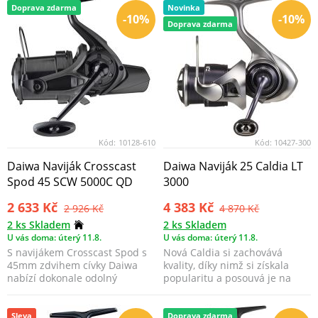
Doprava zdarma
Novinka
-10%
-10%
Doprava zdarma
Kód:
10128-610
Kód:
10427-300
Daiwa Naviják Crosscast
Daiwa Naviják 25 Caldia LT
Spod 45 SCW 5000C QD
3000
2 633 Kč
4 383 Kč
2 926 Kč
4 870 Kč
2 ks Skladem
2 ks Skladem
U vás doma: úterý 11.8.
U vás doma: úterý 11.8.
S navijákem Crosscast Spod s
Nová Caldia si zachovává
45mm zdvihem cívky Daiwa
kvality, díky nimž si získala
nabízí dokonale odolný
popularitu a posouvá je na
velkokapacitní naviják ...
novou úroveň: výji...
Sleva
Doprava zdarma