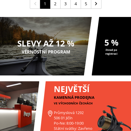
1
2
3
4
5
5 %
SLEVY AŽ 12 %
ihned po
VĚRNOSTNÍ PROGRAM
registraci
NEJVĚTŠÍ
KAMENNÁ PRODEJNA
VE VÝCHODNÍCH ČECHÁCH
Průmyslová 1292
506 01 Jičín
Po-Ne: 8:00-19:00
Státní svátky: Zavřeno