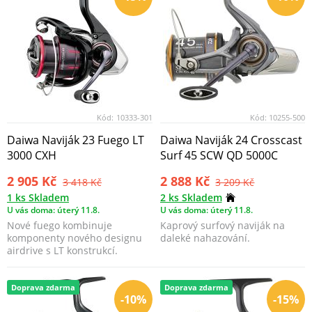
Kód:
10333-301
Kód:
10255-500
Daiwa Naviják 23 Fuego LT
Daiwa Naviják 24 Crosscast
3000 CXH
Surf 45 SCW QD 5000C
2 905 Kč
2 888 Kč
3 418 Kč
3 209 Kč
1 ks Skladem
2 ks Skladem
U vás doma: úterý 11.8.
U vás doma: úterý 11.8.
Nové fuego kombinuje
Kaprový surfový naviják na
komponenty nového designu
daleké nahazování.
airdrive s LT konstrukcí.
Doprava zdarma
Doprava zdarma
-10%
-15%