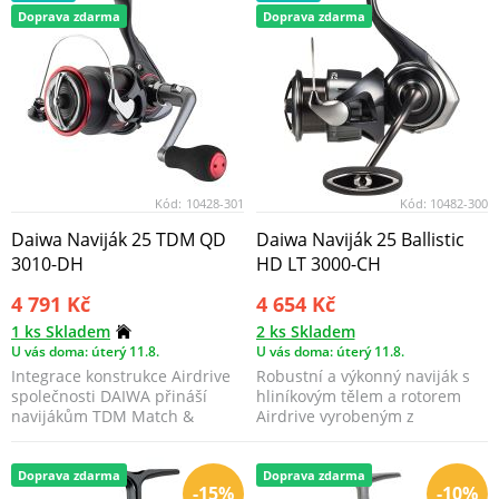
Doprava zdarma
Doprava zdarma
Kód:
10428-301
Kód:
10482-300
Daiwa Naviják 25 TDM QD
Daiwa Naviják 25 Ballistic
3010-DH
HD LT 3000-CH
4 791 Kč
4 654 Kč
1 ks Skladem
2 ks Skladem
U vás doma: úterý 11.8.
U vás doma: úterý 11.8.
Integrace konstrukce Airdrive
Robustní a výkonný naviják s
společnosti DAIWA přináší
hliníkovým tělem a rotorem
navijákům TDM Match &
Airdrive vyrobeným z
Feeder oproti předchoz...
materiálu ZAION V. Ideá...
Doprava zdarma
Doprava zdarma
-15%
-10%