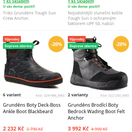
1 ks Skladem
1 ks Skladem
U vás doma: pozítří
U vás doma: pozítří
Triko Grundéns Tough Sun
Nejodolnější sluneční košile
Crew Anchor.
Tough Sun s ochranným
faktorem UPF 50, nabízí
rybářům prodyšnou ochranu...
Výprodej
Výprodej
-20%
-20%
Doprava zdarma
Doprava zdarma
6 variant
2 varianty
Kód:
0241486_MAS
Kód:
0221250_MAS
Grundéns Boty Deck-Boss
Grundéns Brodící Boty
Ankle Boot Blackbeard
Bedrock Wading Boot Felt
Anchor
2 232 Kč
3 992 Kč
2 790 Kč
4 990 Kč