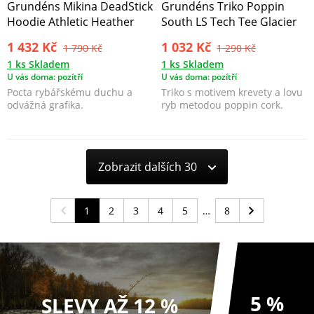
Grundéns Mikina DeadStick
Grundéns Triko Poppin
Hoodie Athletic Heather
South LS Tech Tee Glacier
1 432 Kč
1 032 Kč
1 790 Kč
1 290 Kč
1 ks Skladem
1 ks Skladem
U vás doma: pozítří
U vás doma: pozítří
Pocta rybářskému duchu a
Triko s motivem krevety a lovu
odvážná grafika.
ryb metodou poppin cork.
Zobrazit dalších 30
1
2
3
4
5
8
5 %
SLEVY AŽ 12 %