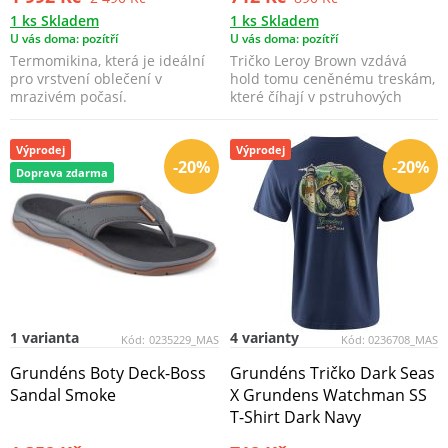
1 ks Skladem
1 ks Skladem
U vás doma: pozítří
U vás doma: pozítří
Termomikina, která je ideální
Tričko Leroy Brown vzdává
pro vrstvení oblečení v
hold tomu ceněnému treskám,
mrazivém počasí.
které číhají v pstruhových
potocích.
Výprodej
Výprodej
-20%
-20%
Doprava zdarma
1 varianta
4 varianty
Kód:
0235229_MAS
Kód:
0236708_MAS
Grundéns Boty Deck-Boss
Grundéns Tričko Dark Seas
Sandal Smoke
X Grundens Watchman SS
T-Shirt Dark Navy