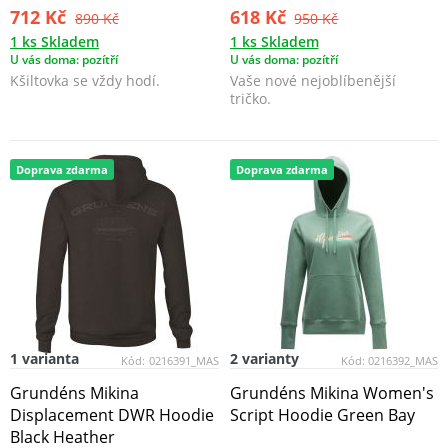
712 Kč
618 Kč
890 Kč
950 Kč
1 ks Skladem
1 ks Skladem
U vás doma: pozítří
U vás doma: pozítří
Kšiltovka se vždy hodí.
Vaše nové nejoblíbenější
tričko.
Doprava zdarma
Doprava zdarma
1 varianta
2 varianty
Kód:
0216391_MAS
Kód:
0216392_MAS
Grundéns Mikina
Grundéns Mikina Women's
Displacement DWR Hoodie
Script Hoodie Green Bay
Black Heather