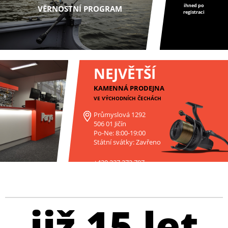
ihned po
VĚRNOSTNÍ PROGRAM
registraci
NEJVĚTŠÍ
KAMENNÁ PRODEJNA
VE VÝCHODNÍCH ČECHÁCH
Průmyslová 1292
506 01 Jičín
Po-Ne: 8:00-19:00
Státní svátky: Zavřeno
+420 227 272 797
již 15 let