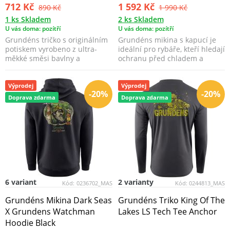
712 Kč
1 592 Kč
890 Kč
1 990 Kč
1 ks Skladem
2 ks Skladem
U vás doma: pozítří
U vás doma: pozítří
Grundéns tričko s originálním
Grundéns mikina s kapucí je
potiskem vyrobeno z ultra-
ideální pro rybáře, kteří hledají
měkké směsi bavlny a
ochranu před chladem a
polyesteru, je ideálním...
vlhkostí. Díky ...
Výprodej
Výprodej
-20%
-20%
Doprava zdarma
Doprava zdarma
6 variant
2 varianty
Kód:
0236702_MAS
Kód:
0244813_MAS
Grundéns Mikina Dark Seas
Grundéns Triko King Of The
X Grundens Watchman
Lakes LS Tech Tee Anchor
Hoodie Black