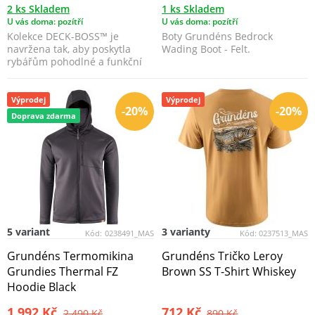
2 ks Skladem
1 ks Skladem
U vás doma: pozítří
U vás doma: pozítří
Kolekce DECK-BOSS™ je
Boty Grundéns Bedrock
navržena tak, aby poskytla
Wading Boot - Felt.
rybářům pohodlné a funkční
boty, které vydrží i ty ...
Výprodej
Výprodej
-20%
-20%
Doprava zdarma
5 variant
3 varianty
Kód:
0238491_MAS
Kód:
0237513_MAS
Grundéns Termomikina
Grundéns Tričko Leroy
Grundies Thermal FZ
Brown SS T-Shirt Whiskey
Hoodie Black
1 992 Kč
712 Kč
2 490 Kč
890 Kč