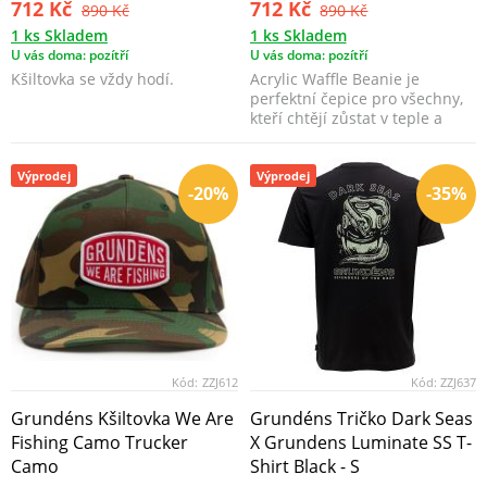
712 Kč
712 Kč
890 Kč
890 Kč
1 ks Skladem
1 ks Skladem
U vás doma: pozítří
U vás doma: pozítří
Kšiltovka se vždy hodí.
Acrylic Waffle Beanie je
perfektní čepice pro všechny,
kteří chtějí zůstat v teple a
přitom vypadat ...
Výprodej
Výprodej
-20%
-35%
Kód:
ZZJ612
Kód:
ZZJ637
Grundéns Kšiltovka We Are
Grundéns Tričko Dark Seas
Fishing Camo Trucker
X Grundens Luminate SS T-
Camo
Shirt Black - S