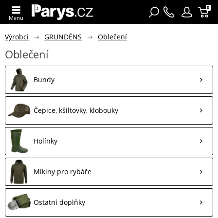
0
Menu
Výrobci
GRUNDÉNS
Oblečení
Oblečení
Bundy
Čepice, kšiltovky, klobouky
Holínky
Mikiny pro rybáře
Ostatní doplňky