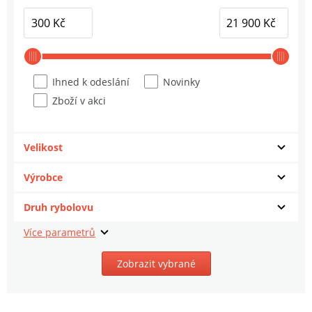
Blackbeard
5
2 232 Kč
Grundéns Brodící Boty Bedrock Wading
Boot Felt Anchor
6
Ihned k odeslání
Novinky
3 992 Kč
Zboží v akci
Grundéns Termomikina Grundies
Thermal FZ Hoodie Black
7
Velikost
1 992 Kč
Výrobce
Grundéns Tričko Leroy Brown SS T-Shirt
Druh rybolovu
Whiskey
8
712 Kč
Grundéns Boty Deck-Boss Sandal Smoke
Zobrazit vybrané
9
1 352 Kč