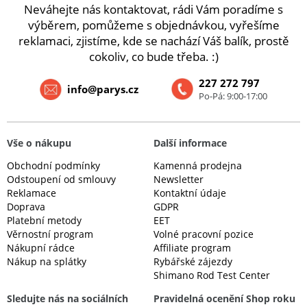
Neváhejte nás kontaktovat, rádi Vám poradíme s
výběrem, pomůžeme s objednávkou, vyřešíme
reklamaci, zjistíme, kde se nachází Váš balík, prostě
cokoliv, co bude třeba. :)
227 272 797
info@parys.cz
Po-Pá: 9:00-17:00
Vše o nákupu
Další informace
Obchodní podmínky
Kamenná prodejna
Odstoupení od smlouvy
Newsletter
Reklamace
Kontaktní údaje
Doprava
GDPR
Platební metody
EET
Věrnostní program
Volné pracovní pozice
Nákupní rádce
Affiliate program
Nákup na splátky
Rybářské zájezdy
Shimano Rod Test Center
Sledujte nás na sociálních
Pravidelná ocenění Shop roku