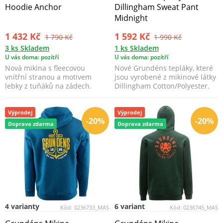
Hoodie Anchor
Dillingham Sweat Pant
Midnight
1 432 Kč
1 592 Kč
1 790 Kč
1 990 Kč
3 ks Skladem
1 ks Skladem
U vás doma: pozítří
U vás doma: pozítří
Nová mikina s fleecovou
Nové Grundéns tepláky, které
vnitřní stranou a motivem
jsou vyrobené z mikinové látky
lebky z tuňáků na zádech.
Dillingham Cotton/Polyester.
Výprodej
Výprodej
-20%
-20%
Doprava zdarma
Doprava zdarma
4 varianty
6 variant
Kód:
0236733_MAS
Kód:
0236745_MAS