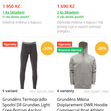
1 950 Kč
1 690 Kč
1 ks Skladem
2 ks Skladem
U vás doma: pozítří
U vás doma: pozítří
Odolná mikina s kapucí.
Dámská mikina s kapucí má
jemný styl a nabízí volnost
pohybu.
Výprodej
Výprodej
-20%
-20%
Doprava zdarma
5 variant
4 varianty
Kód:
0221261_MAS
Kód:
0226011_MAS
Grundéns Termoprádlo
Grundéns Mikina
Spodní Díl Grundies Light
Displacement DWR Hoodie
Crew Bottom Anchor
Commercial Boat Athletic