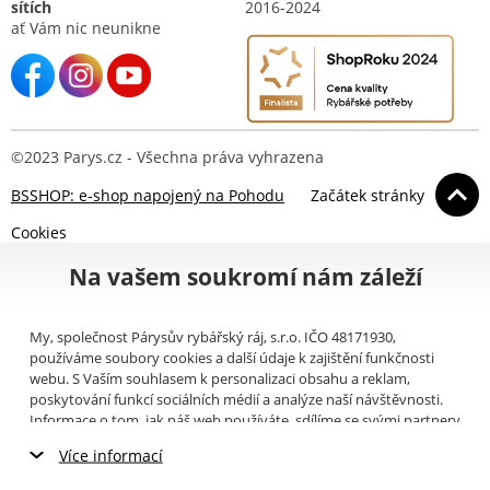
sítích
2016-2024
ať Vám nic neunikne
©2023 Parys.cz - Všechna práva vyhrazena
BSSHOP: e-shop napojený na Pohodu
Začátek stránky
Cookies
Na vašem soukromí nám záleží
My, společnost Párysův rybářský ráj, s.r.o. IČO 48171930,
používáme soubory cookies a další údaje k zajištění funkčnosti
webu. S Vaším souhlasem k personalizaci obsahu a reklam,
poskytování funkcí sociálních médií a analýze naší návštěvnosti.
Informace o tom, jak náš web používáte, sdílíme se svými partnery
pro sociální média, inzerci a analýzy (například Google).
Zde
si
Více informací
můžete přečíst, jak tyto informace Google používá. Partneři tyto
údaje mohou kombinovat s dalšími informacemi, které jste jim