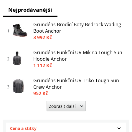
Nejprodávanější
Grundéns Brodící Boty Bedrock Wading
Boot Anchor
1
3 992 Kč
Grundéns Funkční UV Mikina Tough Sun
Hoodie Anchor
2
1 112 Kč
Grundéns Funkční UV Triko Tough Sun
Crew Anchor
3
952 Kč
Zobrazit další
Grundéns Triko Tough Sun Crew Oyster
4
952 Kč
Cena a štítky
Grundéns Boty Deck-Boss Ankle Boot