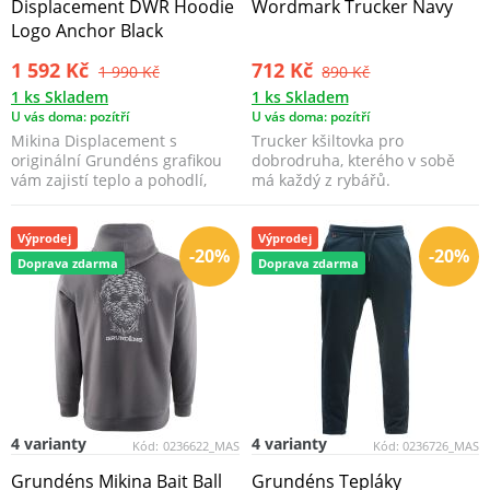
Displacement DWR Hoodie
Wordmark Trucker Navy
Logo Anchor Black
1 592 Kč
712 Kč
1 990 Kč
890 Kč
1 ks Skladem
1 ks Skladem
U vás doma: pozítří
U vás doma: pozítří
Mikina Displacement s
Trucker kšiltovka pro
originální Grundéns grafikou
dobrodruha, kterého v sobě
vám zajistí teplo a pohodlí,
má každý z rybářů.
zatímco její odolná ...
Výprodej
Výprodej
-20%
-20%
Doprava zdarma
Doprava zdarma
4 varianty
4 varianty
Kód:
0236622_MAS
Kód:
0236726_MAS
Grundéns Mikina Bait Ball
Grundéns Tepláky