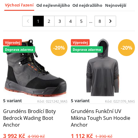
Výchozí řazení
Od nejlevnějšího
Od nejdražšího
Nejnovější
1
2
3
4
5
8
Výprodej
Výprodej
-20%
-20%
Doprava zdarma
Doprava zdarma
5 variant
5 variant
Kód:
0221242_MAS
Kód:
0221376_MAS
Grundéns Brodící Boty
Grundéns Funkční UV
Bedrock Wading Boot
Mikina Tough Sun Hoodie
Anchor
Anchor
3 992 Kč
1 112 Kč
4 990 Kč
1 390 Kč