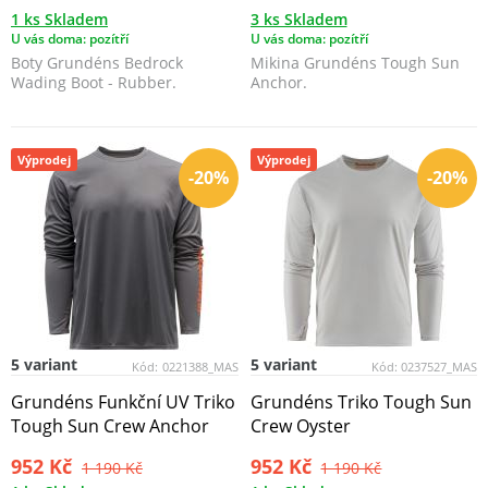
1 ks Skladem
3 ks Skladem
U vás doma: pozítří
U vás doma: pozítří
Boty Grundéns Bedrock
Mikina Grundéns Tough Sun
Wading Boot - Rubber.
Anchor.
Výprodej
Výprodej
-20%
-20%
5 variant
5 variant
Kód:
0221388_MAS
Kód:
0237527_MAS
Grundéns Funkční UV Triko
Grundéns Triko Tough Sun
Tough Sun Crew Anchor
Crew Oyster
952 Kč
952 Kč
1 190 Kč
1 190 Kč