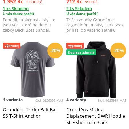
1 352 Kč
712 Kč
1 690 Kč
890 Kč
1 ks Skladem
2 ks Skladem
U vás doma: pozítří
U vás doma: pozítří
Pohodlí, funkčnost a styl, to
Tričko značky Grundéns s
jsou věci, které najdete u
originálními motivy Dark Seas
žabky Deck-Boss Sandal.
přináší do vašeho šatníku
kvalitní a nadčasov...
Výprodej
Výprodej
-20%
-20%
Doprava zdarma
1 varianta
4 varianty
Kód:
0236636_MAS
Kód:
0225999_MAS
Grundéns Tričko Bait Ball
Grundéns Mikina
SS T-Shirt Anchor
Displacement DWR Hoodie
SL Fisherman Black