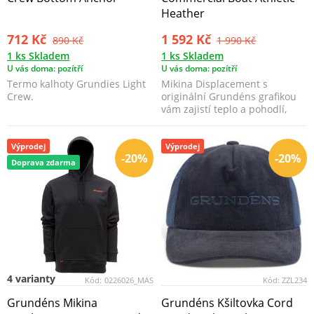
Heather
712 Kč
1 592 Kč
890 Kč
1 990 Kč
1 ks Skladem
1 ks Skladem
U vás doma: pozítří
U vás doma: pozítří
Termo kalhoty Grundies Light
Mikina Displacement s
Crew.
originální Grundéns grafikou
vám zajistí teplo a pohodlí,
zatímco její odolná ...
Výprodej
Výprodej
-20%
-20%
Doprava zdarma
4 varianty
Kód:
0226026_MAS
Kód:
ZZL234
Grundéns Mikina
Grundéns Kšiltovka Cord