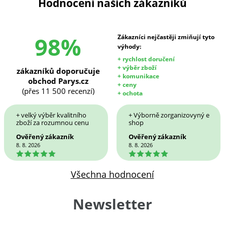
Hodnocení našich zákazníků
98%
Zákazníci nejčastěji zmiňují tyto
výhody:
+ rychlost doručení
+ výběr zboží
zákazníků doporučuje
+ komunikace
obchod Parys.cz
+ ceny
(přes 11 500 recenzí)
+ ochota
+ velký výběr kvalitního
+ Výborně zorganizovyný e
zboží za rozumnou cenu
shop
Ověřený zákazník
Ověřený zákazník
8. 8. 2026
8. 8. 2026
5
5
Všechna hodnocení
Newsletter