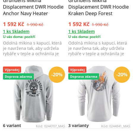
Grundéns Mikina
Grundéns Mikina
Displacement DWR Hoodie
Displacement DWR Hoodie
Anchor Navy Heater
Kraken Deep Forest
1 592 Kč
1 592 Kč
1 990 Kč
1 990 Kč
1 ks Skladem
1 ks Skladem
U vás doma: pozítří
U vás doma: pozítří
Odolná mikina s kapucí, která
Odolná mikina s kapucí, která
je navržena tak, aby udržela
je navržena tak, aby udržela
rybáře v teple a ochránila je
rybáře v teple a ochránila je
před mořsko...
před mořsko...
Výprodej
Výprodej
-20%
-20%
Doprava zdarma
Doprava zdarma
6 variant
3 varianty
Kód:
0244707_MAS
Kód:
0244841_MAS