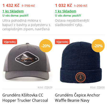
1 432 Kč
1 032 Kč
1 790 Kč
1 290 Kč
1 ks Skladem
1 ks Skladem
U vás doma: pozítří
U vás doma: pozítří
Ultra pohodlná mikina s
Oslava nejoblíbenější
kapucí z bavlny a polyesteru s
sladkovodní ryby.
celoplošným zipem, navržená
pro vaši touhu po...
Výprodej
Výprodej
-20%
-20%
Kód:
ZZJ629
Kód:
ZZJ600
Grundéns Kšiltovka CC
Grundéns Čepice Anchor
Hopper Trucker Charcoal
Waffle Beanie Navy