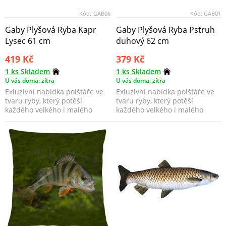
Kód:
GAB06
Kód:
GAB01
Gaby Plyšová Ryba Kapr
Gaby Plyšová Ryba Pstruh
Lysec 61 cm
duhový 62 cm
419 Kč
379 Kč
1 ks Skladem
1 ks Skladem
U vás doma: zítra
U vás doma: zítra
Exluzivní nabídka polštáře ve
Exluzivní nabídka polštáře ve
tvaru ryby, který potěší
tvaru ryby, který potěší
každého velkého i malého
každého velkého i malého
rybáře. Připravili...
rybáře. Připravili...