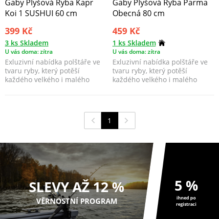
Gaby Plyšová Ryba Kapr
Gaby Plyšová Ryba Parma
Koi 1 SUSHUI 60 cm
Obecná 80 cm
399 Kč
459 Kč
3 ks Skladem
1 ks Skladem
U vás doma: zítra
U vás doma: zítra
Exluzivní nabídka polštáře ve
Exluzivní nabídka polštáře ve
tvaru ryby, který potěší
tvaru ryby, který potěší
každého velkého i malého
každého velkého i malého
rybáře.
rybáře.
1
5 %
SLEVY AŽ 12 %
ihned po
VĚRNOSTNÍ PROGRAM
registraci