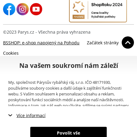
©2023 Parys.cz - Všechna práva vyhrazena
BSSHOP: e-shop napojený na Pohodu
Začátek stránky
Cookies
Na vašem soukromí nám záleží
My, společnost Párysův rybářský ráj, s.r.o. IČO 48171930,
používáme soubory cookies a další údaje k zajištění funkčnosti
webu. S Vaším souhlasem k personalizaci obsahu a reklam,
poskytování funkcí sociálních médií a analýze naší návštěvnosti.
Informace o tom, jak náš web používáte, sdílíme se svými partnery
pro sociální média, inzerci a analýzy (například Google).
Zde
si
Více informací
můžete přečíst, jak tyto informace Google používá. Partneři tyto
údaje mohou kombinovat s dalšími informacemi, které jste jim
Nezbytné cookies
poskytli nebo které získali v důsledku toho, že používáte jejich
Povolit vše
služby. Tyto údaje zahrnují cookies, data z dalších úložišť, IP