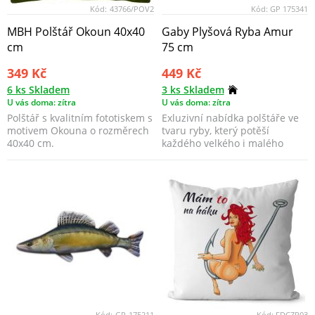
Kód:
43766/POV2
Kód:
GP 175341
MBH Polštář Okoun 40x40
Gaby Plyšová Ryba Amur
cm
75 cm
349 Kč
449 Kč
6 ks Skladem
3 ks Skladem
U vás doma: zítra
U vás doma: zítra
Polštář s kvalitním fototiskem s
Exluzivní nabídka polštáře ve
motivem Okouna o rozměrech
tvaru ryby, který potěší
40x40 cm.
každého velkého i malého
rybáře.
Kód:
GP-175211
Kód:
FDCZP03