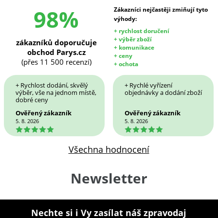
98%
Zákazníci nejčastěji zmiňují tyto
výhody:
+ rychlost doručení
+ výběr zboží
zákazníků doporučuje
+ komunikace
obchod Parys.cz
+ ceny
(přes 11 500 recenzí)
+ ochota
+ Rychlost dodání, skvělý
+ Rychlé vyřízení
výběr, vše na jednom místě,
objednávky a dodání zboží
dobré ceny
Ověřený zákazník
Ověřený zákazník
5. 8. 2026
5. 8. 2026
5
5
Všechna hodnocení
Newsletter
Nechte si i Vy zasílat náš zpravodaj