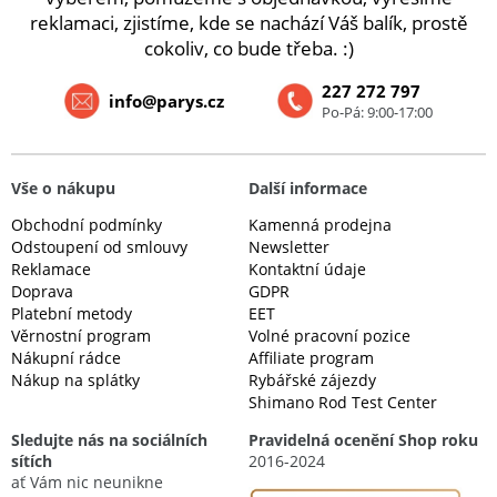
reklamaci, zjistíme, kde se nachází Váš balík, prostě
cokoliv, co bude třeba. :)
227 272 797
info@parys.cz
Po-Pá: 9:00-17:00
Vše o nákupu
Další informace
Obchodní podmínky
Kamenná prodejna
Odstoupení od smlouvy
Newsletter
Reklamace
Kontaktní údaje
Doprava
GDPR
Platební metody
EET
Věrnostní program
Volné pracovní pozice
Nákupní rádce
Affiliate program
Nákup na splátky
Rybářské zájezdy
Shimano Rod Test Center
Sledujte nás na sociálních
Pravidelná ocenění Shop roku
sítích
2016-2024
ať Vám nic neunikne