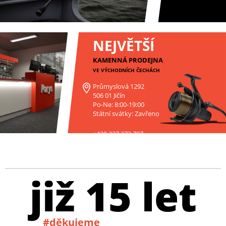
NEJVĚTŠÍ
KAMENNÁ PRODEJNA
VE VÝCHODNÍCH ČECHÁCH
Průmyslová 1292
506 01 Jičín
Po-Ne: 8:00-19:00
Státní svátky: Zavřeno
+420 227 272 797
již 15 let
#děkujeme