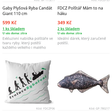
Gaby Plyšová Ryba Candát
FDCZ Polštář Mám to na
Giant 110 cm
háku
599 Kč
349 Kč
1 ks Skladem
2 ks Skladem
U vás doma: zítra
U vás doma: zítra
Exkluzivní nabídka polštáře ve
Ideální dárek, který zaručeně
tvaru ryby. který potěší
potěší.
každého velkého i malého
rybáře.
Kód:
FDCZP06
Kód:
GP-780217