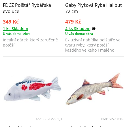
FDCZ Polštář Rybářská
Gaby Plyšová Ryba Halibut
evoluce
72 cm
349 Kč
479 Kč
1 ks Skladem
4 ks Skladem
U vás doma: zítra
U vás doma: zítra
Ideální dárek, který zaručeně
Exluzivní nabídka polštáře ve
potěší.
tvaru ryby, který potěší
každého velkého i malého
rybáře.
Kód:
GP-175181_1
Kód:
GP-780316