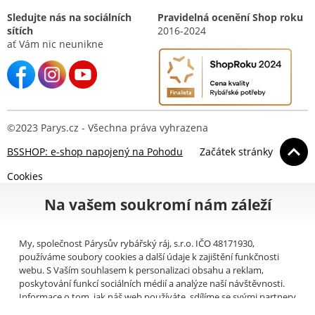
Sledujte nás na sociálních
Pravidelná ocenění Shop roku
sítích
2016-2024
ať Vám nic neunikne
©2023 Parys.cz - Všechna práva vyhrazena
BSSHOP: e-shop napojený na Pohodu
Začátek stránky
Cookies
Na vašem soukromí nám záleží
My, společnost Párysův rybářský ráj, s.r.o. IČO 48171930,
používáme soubory cookies a další údaje k zajištění funkčnosti
webu. S Vaším souhlasem k personalizaci obsahu a reklam,
poskytování funkcí sociálních médií a analýze naší návštěvnosti.
Informace o tom, jak náš web používáte, sdílíme se svými partnery
pro sociální média, inzerci a analýzy (například Google).
Zde
si