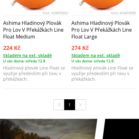
Kód:
ASWF0055
Kód:
ASWF0090
Ashima Hladinový Plovák
Ashima Hladinový Plovák
Pro Lov V Překážkách Line
Pro Lov V Překážkách Line
Float Medium
Float Large
224 Kč
274 Kč
Skladem na ext. skladě
Skladem na ext. skladě
U vás doma: středa 12.8.
U vás doma: středa 12.8.
Hladinový plovák Line Float se
Hladinový plovák Line Float se
využije především při lovu v
využije především při lovu v
překážkách.
překážkách.
1