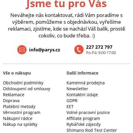
Jsme tu pro Vás
Neváhejte nás kontaktovat, rádi Vám poradíme s
výběrem, pomůžeme s objednávkou, vyřešíme
reklamaci, zjistíme, kde se nachází Váš balík, prostě
cokoliv, co bude třeba. :)
227 272 797
info@parys.cz
Po-Pá: 9:00-17:00
Vše o nákupu
Další informace
Obchodní podmínky
Kamenná prodejna
Odstoupení od smlouvy
Newsletter
Reklamace
Kontaktní údaje
Doprava
GDPR
Platební metody
EET
Věrnostní program
Volné pracovní pozice
Nákupní rádce
Affiliate program
Nákup na splátky
Rybářské zájezdy
Shimano Rod Test Center