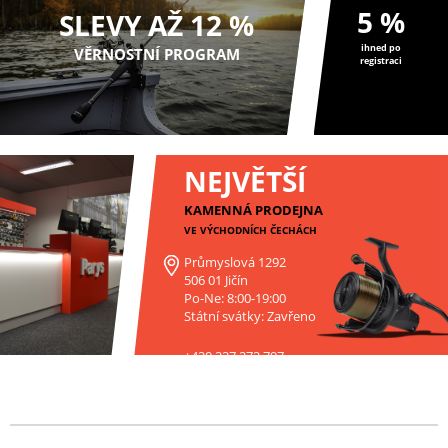
5 %
SLEVY AŽ 12 %
ihned po
VĚRNOSTNÍ PROGRAM
registraci
NEJVĚTŠÍ
KAMENNÁ PRODEJNA
VE VÝCHODNÍCH ČECHÁCH
Průmyslová 1292
506 01 Jičín
Po-Ne: 8:00-19:00
Státní svátky: Zavřeno
+420 227 272 797