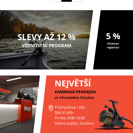
5 %
SLEVY AŽ 12 %
ihned po
VĚRNOSTNÍ PROGRAM
registraci
NEJVĚTŠÍ
KAMENNÁ PRODEJNA
VE VÝCHODNÍCH ČECHÁCH
Průmyslová 1292
506 01 Jičín
Po-Ne: 8:00-19:00
Státní svátky: Zavřeno