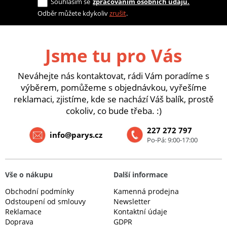
Souhlasím se
zpracováním osobních údajů.
Odběr můžete kdykoliv
zrušit
.
Jsme tu pro Vás
Neváhejte nás kontaktovat, rádi Vám poradíme s
výběrem, pomůžeme s objednávkou, vyřešíme
reklamaci, zjistíme, kde se nachází Váš balík, prostě
cokoliv, co bude třeba. :)
227 272 797
info@parys.cz
Po-Pá: 9:00-17:00
Vše o nákupu
Další informace
Obchodní podmínky
Kamenná prodejna
Odstoupení od smlouvy
Newsletter
Reklamace
Kontaktní údaje
Doprava
GDPR