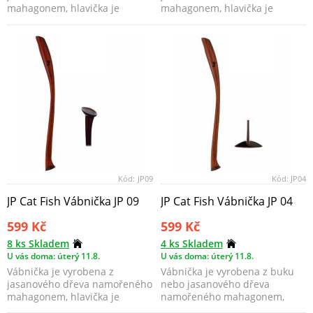
mahagonem, hlavička je
mahagonem, hlavička je
polokoule s průměrem 4cm.
vydutá dovnitř jako převrá...
Kód:
JP09
Kód:
JP04
JP Cat Fish Vábnička JP 09
JP Cat Fish Vábnička JP 04
599 Kč
599 Kč
8 ks Skladem
4 ks Skladem
U vás doma: úterý 11.8.
U vás doma: úterý 11.8.
Vábnička je vyrobena z
Vábnička je vyrobena z buku
jasanového dřeva namořeného
nebo jasanového dřeva
mahagonem, hlavička je
namořeného mahagonem,
polokoule s průměrem 3cm.
hlavička je rovné s