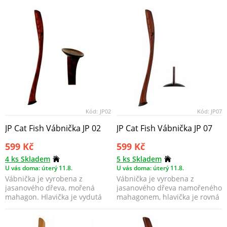
průměrem...
Kód:
JP02
Kód:
JP07
JP Cat Fish Vábnička JP 02
JP Cat Fish Vábnička JP 07
599 Kč
599 Kč
4 ks Skladem
5 ks Skladem
U vás doma: úterý 11.8.
U vás doma: úterý 11.8.
Vábnička je vyrobena z
Vábnička je vyrobena z
jasanového dřeva, mořená
jasanového dřeva namořeného
mahagon. Hlavička je vydutá
mahagonem, hlavička je rovná
dovnitř jako převrácená ...
s průměrem 4cm.