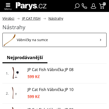
0
Menu
Výrobci
JP CAT FISH
Nástrahy
Nástrahy
Vábničky na sumce
Nejprodávanější
JP Cat Fish Vábnička JP 08
1
599 Kč
JP Cat Fish Vábnička JP 10
2
599 Kč