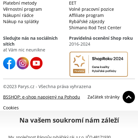
Platební metody
EET
Věrnostní program
Volné pracovní pozice
Nákupní rádce
Affiliate program
Nákup na splátky
Rybářské zájezdy
Shimano Rod Test Center
Sledujte nás na sociálních
Pravidelná ocenění Shop roku
sítích
2016-2024
ať Vám nic neunikne
©2023 Parys.cz - Všechna práva vyhrazena
BSSHOP: e-shop napojený na Pohodu
Začátek stránky
Cookies
Na vašem soukromí nám záleží
My, společnost Párysův rybářský ráj, s.r.o. IČO 48171930,