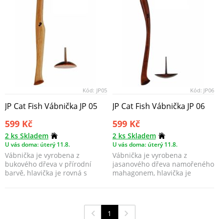
Kód:
JP05
Kód:
JP06
JP Cat Fish Vábnička JP 05
JP Cat Fish Vábnička JP 06
599 Kč
599 Kč
2 ks Skladem
2 ks Skladem
U vás doma: úterý 11.8.
U vás doma: úterý 11.8.
Vábnička je vyrobena z
Vábnička je vyrobena z
bukového dřeva v přírodní
jasanového dřeva namořeného
barvě, hlavička je rovná s
mahagonem, hlavička je
průměrem 4,5cm. Používá ...
polokoule s průměrem 4cm.
1