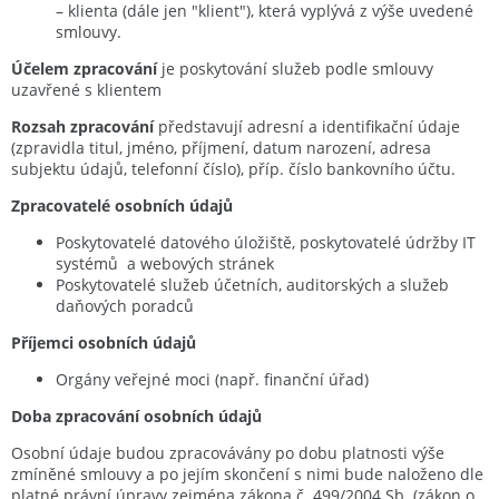
– klienta (dále jen "klient"), která vyplývá z výše uvedené
smlouvy.
Účelem zpracování
je poskytování služeb podle smlouvy
uzavřené s klientem
Rozsah zpracování
představují adresní a identifikační údaje
(zpravidla titul, jméno, příjmení, datum narození, adresa
subjektu údajů, telefonní číslo), příp. číslo bankovního účtu.
Zpracovatelé osobních údajů
Poskytovatelé datového úložiště, poskytovatelé údržby IT
systémů a webových stránek
Poskytovatelé služeb účetních, auditorských a služeb
daňových poradců
Příjemci osobních údajů
Orgány veřejné moci (např. finanční úřad)
Doba zpracování osobních údajů
Osobní údaje budou zpracovávány po dobu platnosti výše
zmíněné smlouvy a po jejím skončení s nimi bude naloženo dle
platné právní úpravy zejména zákona č. 499/2004 Sb. (zákon o