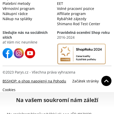
Platební metody
EET
Věrnostní program
Volné pracovní pozice
Nákupní rádce
Affiliate program
Nákup na splátky
Rybářské zájezdy
Shimano Rod Test Center
Sledujte nás na sociálních
Pravidelná ocenění Shop roku
sítích
2016-2024
ať Vám nic neunikne
©2023 Parys.cz - Všechna práva vyhrazena
BSSHOP: e-shop napojený na Pohodu
Začátek stránky
Cookies
Na vašem soukromí nám záleží
My, společnost Párysův rybářský ráj, s.r.o. IČO 48171930,