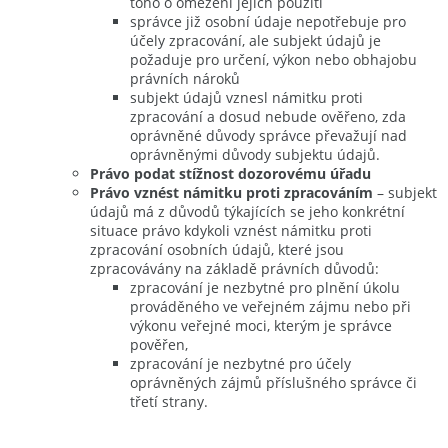
toho o omezení jejich použití
správce již osobní údaje nepotřebuje pro
účely zpracování, ale subjekt údajů je
požaduje pro určení, výkon nebo obhajobu
právních nároků
subjekt údajů vznesl námitku proti
zpracování a dosud nebude ověřeno, zda
oprávněné důvody správce převažují nad
oprávněnými důvody subjektu údajů.
Právo podat stížnost dozorovému úřadu
Právo vznést námitku proti zpracováním
– subjekt
údajů má z důvodů týkajících se jeho konkrétní
situace právo kdykoli vznést námitku proti
zpracování osobních údajů, které jsou
zpracovávány na základě právních důvodů:
zpracování je nezbytné pro plnění úkolu
prováděného ve veřejném zájmu nebo při
výkonu veřejné moci, kterým je správce
pověřen,
zpracování je nezbytné pro účely
oprávněných zájmů příslušného správce či
třetí strany.