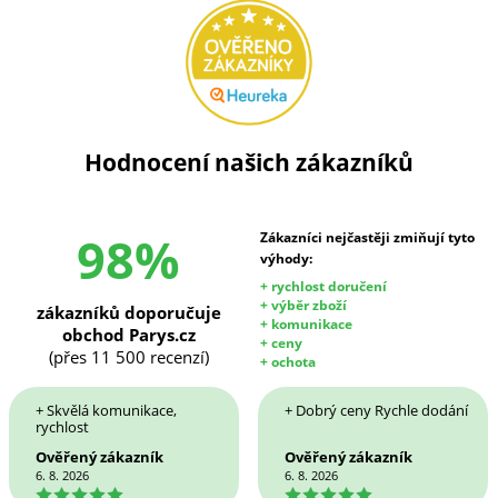
Hodnocení našich zákazníků
98%
Zákazníci nejčastěji zmiňují tyto
výhody:
+ rychlost doručení
+ výběr zboží
zákazníků doporučuje
+ komunikace
obchod Parys.cz
+ ceny
(přes 11 500 recenzí)
+ ochota
+ Skvělá komunikace,
+ Dobrý ceny Rychle dodání
rychlost
Ověřený zákazník
Ověřený zákazník
6. 8. 2026
6. 8. 2026
5
5