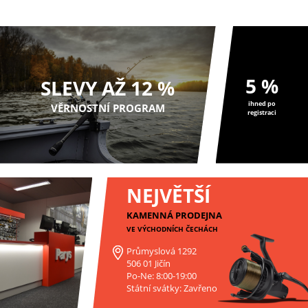
5 %
SLEVY AŽ 12 %
ihned po
VĚRNOSTNÍ PROGRAM
registraci
NEJVĚTŠÍ
KAMENNÁ PRODEJNA
VE VÝCHODNÍCH ČECHÁCH
Průmyslová 1292
506 01 Jičín
Po-Ne: 8:00-19:00
Státní svátky: Zavřeno