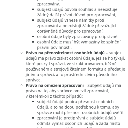
zpracovány,
subjekt údajů odvolá souhlas a neexistuje
žádný další právní důvod pro zpracování,
subjekt údajů vznese námitky proti
zpracování a neexistují žádné převažující
oprávněné důvody pro zpracování,
osobní údaje byly zpracovány protiprávně,
osobní údaje musí být vymazány ke splnění
právní povinnosti.
Právo na přenositelnost osobních údajů
– subjekt
údajů má právo získat osobní údaje, jež se ho týkají,
které poskytl správci, ve strukturovaném, běžně
používaném a strojově čitelném formátu a předat je
jinému správci, a to prostřednictvím původního
správce.
Právo na omezení zpracování
- Subjekt údajů má
právo na to, aby správce omezil zpracování,
v kterémkoli z těchto případů:
subjekt údajů popírá přesnost osobních
údajů, a to na dobu potřebnou k tomu, aby
správce mohl přesnost osobních údajů ověřit
zpracování je protiprávní a subjekt údajů
odmítá výmaz osobních údajů a žádá místo