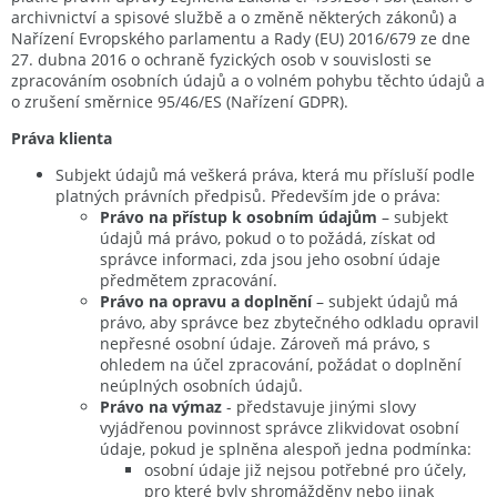
archivnictví a spisové službě a o změně některých zákonů) a
Nařízení Evropského parlamentu a Rady (EU) 2016/679 ze dne
27. dubna 2016 o ochraně fyzických osob v souvislosti se
zpracováním osobních údajů a o volném pohybu těchto údajů a
o zrušení směrnice 95/46/ES (Nařízení GDPR).
Práva klienta
Subjekt údajů má veškerá práva, která mu přísluší podle
platných právních předpisů. Především jde o práva:
Právo na přístup k osobním údajům
– subjekt
údajů má právo, pokud o to požádá, získat od
správce informaci, zda jsou jeho osobní údaje
předmětem zpracování.
Právo na opravu a doplnění
– subjekt údajů má
právo, aby správce bez zbytečného odkladu opravil
nepřesné osobní údaje. Zároveň má právo, s
ohledem na účel zpracování, požádat o doplnění
neúplných osobních údajů.
Právo na výmaz
- představuje jinými slovy
vyjádřenou povinnost správce zlikvidovat osobní
údaje, pokud je splněna alespoň jedna podmínka:
osobní údaje již nejsou potřebné pro účely,
pro které byly shromážděny nebo jinak