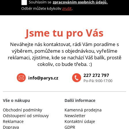
Souhlasím se
zpracováním osobních údajů.
Odběr můžete kdykoliv
zrušit
.
Jsme tu pro Vás
Neváhejte nás kontaktovat, rádi Vám poradíme s
výběrem, pomůžeme s objednávkou, vyřešíme
reklamaci, zjistíme, kde se nachází Váš balík, prostě
cokoliv, co bude třeba. :)
227 272 797
info@parys.cz
Po-Pá: 9:00-17:00
Vše o nákupu
Další informace
Obchodní podmínky
Kamenná prodejna
Odstoupení od smlouvy
Newsletter
Reklamace
Kontaktní údaje
Doprava
GDPR