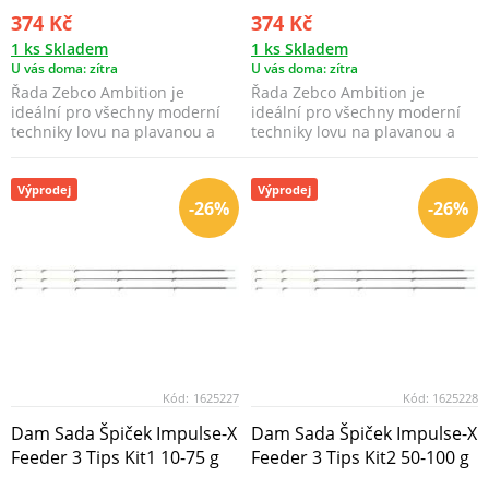
374 Kč
374 Kč
1 ks Skladem
1 ks Skladem
U vás doma: zítra
U vás doma: zítra
Řada Zebco Ambition je
Řada Zebco Ambition je
ideální pro všechny moderní
ideální pro všechny moderní
techniky lovu na plavanou a
techniky lovu na plavanou a
feeder.
feeder.
Výprodej
Výprodej
-26%
-26%
Kód:
1625227
Kód:
1625228
Dam Sada Špiček Impulse-X
Dam Sada Špiček Impulse-X
Feeder 3 Tips Kit1 10-75 g
Feeder 3 Tips Kit2 50-100 g