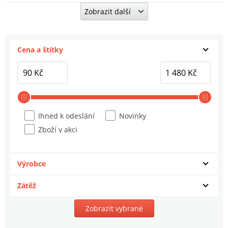
Zobrazit další
Delphin Feedrová Špička Opium Inova
Carbon
4
242 Kč
Cena a štítky
Mivardi Feederová špička 2,8 mm 1,5 oz
53 cm zelená
5
143 Kč
Mivardi Feederová špička 2,8 mm 1 oz 53
Ihned k odeslání
Novinky
cm žlutá
6
Zboží v akci
143 Kč
Delphin Feederová Špička GlassCarbon 3
Výrobce
mm Light
7
218 Kč
Zátěž
Mivardi Feederová špička 2,8 mm 0,5 oz
Zobrazit vybrané
53 cm červená
8