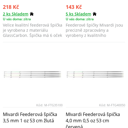
218 Kč
143 Kč
2 ks Skladem
5 ks Skladem
U vás doma: zítra
U vás doma: zítra
Velice kvalitní feederová špička
Feederové špičky Mivardi jsou
je vyrobena z materiálu
precizně zpracovány a
GlassCarbon. Špička má 6 oček
vyrobeny z kvalitního
a délku 51cm.
materiálu, který dodává šp...
Kód:
M-FTG35100
Kód:
M-FTG40050
Mivardi Feederová špička
Mivardi Feederová špička
3,5 mm 1 oz 53 cm žlutá
4,0 mm 0,5 oz 53 cm
červená