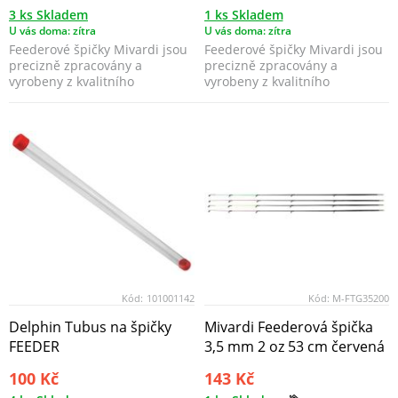
3 ks Skladem
1 ks Skladem
U vás doma: zítra
U vás doma: zítra
Feederové špičky Mivardi jsou
Feederové špičky Mivardi jsou
precizně zpracovány a
precizně zpracovány a
vyrobeny z kvalitního
vyrobeny z kvalitního
materiálu, který dodává šp...
materiálu, který dodává šp...
Kód:
101001142
Kód:
M-FTG35200
Delphin Tubus na špičky
Mivardi Feederová špička
FEEDER
3,5 mm 2 oz 53 cm červená
100 Kč
143 Kč