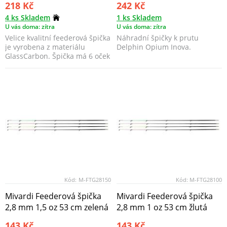
218 Kč
242 Kč
4 ks Skladem
1 ks Skladem
U vás doma: zítra
U vás doma: zítra
Velice kvalitní feederová špička
Náhradní špičky k prutu
je vyrobena z materiálu
Delphin Opium Inova.
GlassCarbon. Špička má 6 oček
a délku 51cm.
Kód:
M-FTG28150
Kód:
M-FTG28100
Mivardi Feederová špička
Mivardi Feederová špička
2,8 mm 1,5 oz 53 cm zelená
2,8 mm 1 oz 53 cm žlutá
143 Kč
143 Kč