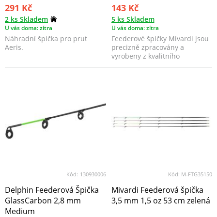
291 Kč
143 Kč
2 ks Skladem
5 ks Skladem
U vás doma: zítra
U vás doma: zítra
Náhradní špička pro prut
Feederové špičky Mivardi jsou
Aeris.
precizně zpracovány a
vyrobeny z kvalitního
materiálu, který dodává šp...
Kód:
130930006
Kód:
M-FTG35150
Delphin Feederová Špička
Mivardi Feederová špička
GlassCarbon 2,8 mm
3,5 mm 1,5 oz 53 cm zelená
Medium