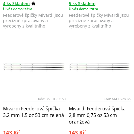
4 ks Skladem
5 ks Skladem
U vás doma: zítra
U vás doma: zítra
Feederové špičky Mivardi jsou
Feederové špičky Mivardi jsou
precizně zpracovány a
precizně zpracovány a
vyrobeny z kvalitního
vyrobeny z kvalitního
materiálu, který dodává šp...
materiálu, který dodává šp...
Kód:
M-FTG32150
Kód:
M-FTG28075
Mivardi Feederová špička
Mivardi Feederová špička
3,2 mm 1,5 oz 53 cm zelená
2,8 mm 0,75 oz 53 cm
oranžová
143 Kč
143 Kč