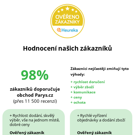
Hodnocení našich zákazníků
98%
Zákazníci nejčastěji zmiňují tyto
výhody:
+ rychlost doručení
+ výběr zboží
zákazníků doporučuje
+ komunikace
obchod Parys.cz
+ ceny
(přes 11 500 recenzí)
+ ochota
+ Rychlost dodání, skvělý
+ Rychlé vyřízení
výběr, vše na jednom místě,
objednávky a dodání zboží
dobré ceny
Ověřený zákazník
Ověřený zákazník