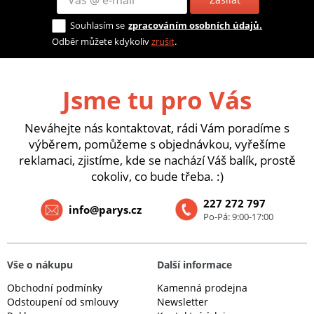
Souhlasím se
zpracováním osobních údajů.
Odběr můžete kdykoliv
zrušit
.
Jsme tu pro Vás
Neváhejte nás kontaktovat, rádi Vám poradíme s
výběrem, pomůžeme s objednávkou, vyřešíme
reklamaci, zjistíme, kde se nachází Váš balík, prostě
cokoliv, co bude třeba. :)
227 272 797
info@parys.cz
Po-Pá: 9:00-17:00
Vše o nákupu
Další informace
Obchodní podmínky
Kamenná prodejna
Odstoupení od smlouvy
Newsletter