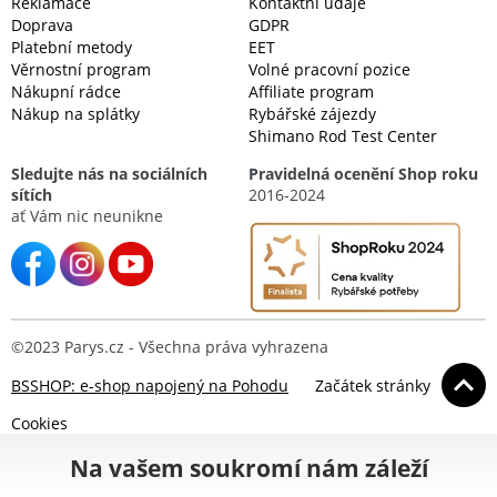
Reklamace
Kontaktní údaje
Doprava
GDPR
Platební metody
EET
Věrnostní program
Volné pracovní pozice
Nákupní rádce
Affiliate program
Nákup na splátky
Rybářské zájezdy
Shimano Rod Test Center
Sledujte nás na sociálních
Pravidelná ocenění Shop roku
sítích
2016-2024
ať Vám nic neunikne
©2023 Parys.cz - Všechna práva vyhrazena
BSSHOP: e-shop napojený na Pohodu
Začátek stránky
Cookies
Na vašem soukromí nám záleží