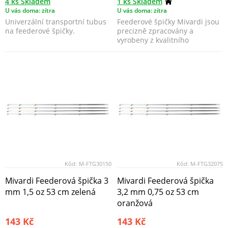
4 ks Skladem
1 ks Skladem
U vás doma: zítra
U vás doma: zítra
Univerzální transportní tubus
Feederové špičky Mivardi jsou
na feederové špičky.
precizně zpracovány a
vyrobeny z kvalitního
materiálu, který dodává šp...
Kód:
M-FTG30150
Kód:
M-FTG32075
Mivardi Feederová špička 3
Mivardi Feederová špička
mm 1,5 oz 53 cm zelená
3,2 mm 0,75 oz 53 cm
oranžová
143 Kč
143 Kč