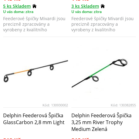
5 ks Skladem
3 ks Skladem
U vás doma: zítra
U vás doma: zítra
Feederové špičky Mivardi jsou
Feederové špičky Mivardi jsou
precizně zpracovány a
precizně zpracovány a
vyrobeny z kvalitního
vyrobeny z kvalitního
materiálu, který dodává šp...
materiálu, který dodává šp...
Kód:
130930002
Kód:
130382855
Delphin Feederová Špička
Delphin Feederová Špička
GlassCarbon 2,8 mm Light
3,25 mm River Trophy
Medium Zelená