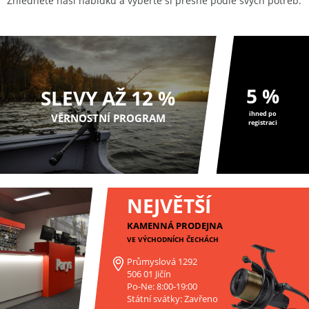
Zhlédněte naši nabídku a vyberte si přesně podle svých potřeb.
5 %
SLEVY AŽ 12 %
ihned po
VĚRNOSTNÍ PROGRAM
registraci
NEJVĚTŠÍ
KAMENNÁ PRODEJNA
VE VÝCHODNÍCH ČECHÁCH
Průmyslová 1292
506 01 Jičín
Po-Ne: 8:00-19:00
Státní svátky: Zavřeno