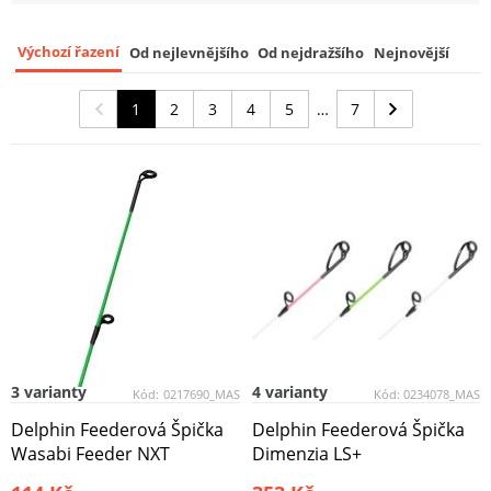
143 Kč
Výchozí řazení
Od nejlevnějšího
Od nejdražšího
Nejnovější
Mivardi Feederová špička 3 mm 2 oz 53
cm červená
9
1
2
3
4
5
7
143 Kč
3 varianty
4 varianty
Kód:
0217690_MAS
Kód:
0234078_MAS
Delphin Feederová Špička
Delphin Feederová Špička
Wasabi Feeder NXT
Dimenzia LS+