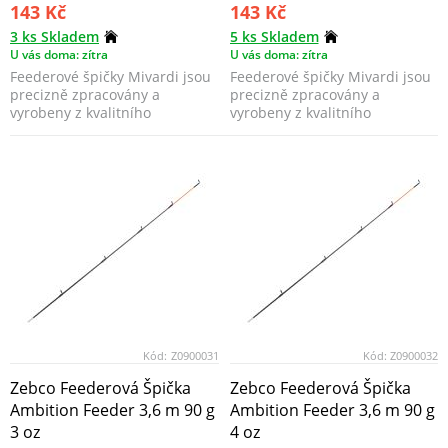
143 Kč
143 Kč
3 ks Skladem
5 ks Skladem
U vás doma: zítra
U vás doma: zítra
Feederové špičky Mivardi jsou
Feederové špičky Mivardi jsou
precizně zpracovány a
precizně zpracovány a
vyrobeny z kvalitního
vyrobeny z kvalitního
materiálu, který dodává šp...
materiálu, který dodává šp...
Kód:
Z0900031
Kód:
Z0900032
Zebco Feederová Špička
Zebco Feederová Špička
Ambition Feeder 3,6 m 90 g
Ambition Feeder 3,6 m 90 g
3 oz
4 oz