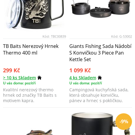
Kód:
TBC00839
Kód:
G-53002
TB Baits Nerezový Hrnek
Giants Fishing Sada Nádobí
Thermo 400 ml
S Konvičkou 3 Piece Pan
Kettle Set
299 Kč
1 099 Kč
> 10 ks Skladem
4 ks Skladem
U vás doma: pozítří
U vás doma: pozítří
Kvalitní nerezový thermo
Campingová kuchyňská sada,
hrnek od značky TB Baits s
která obsahuje konvičku,
motivem kapra.
pánev a hrnec s pokličkou.
-9%