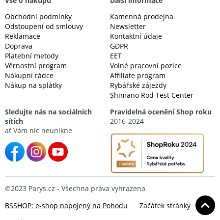
Vše o nákupu
Další informace
Obchodní podmínky
Kamenná prodejna
Odstoupení od smlouvy
Newsletter
Reklamace
Kontaktní údaje
Doprava
GDPR
Platební metody
EET
Věrnostní program
Volné pracovní pozice
Nákupní rádce
Affiliate program
Nákup na splátky
Rybářské zájezdy
Shimano Rod Test Center
Sledujte nás na sociálních
Pravidelná ocenění Shop roku
sítích
2016-2024
ať Vám nic neunikne
©2023 Parys.cz - Všechna práva vyhrazena
BSSHOP: e-shop napojený na Pohodu
Začátek stránky