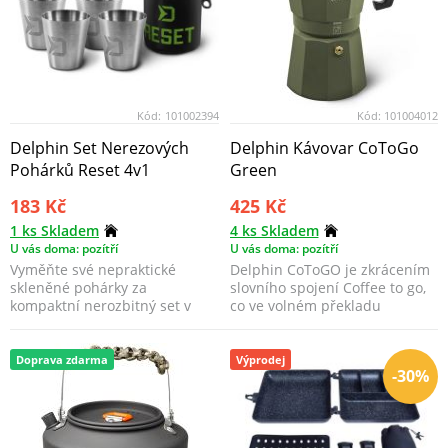
Kód:
101002394
Kód:
101004012
Delphin Set Nerezových
Delphin Kávovar CoToGo
Pohárků Reset 4v1
Green
183 Kč
425 Kč
1 ks Skladem
4 ks Skladem
U vás doma: pozítří
U vás doma: pozítří
Vyměňte své nepraktické
Delphin CoToGO je zkrácením
skleněné pohárky za
slovního spojení Coffee to go,
kompaktní nerozbitný set v
co ve volném překladu
praktickém a pěkném balení.
znamená káva na ces...
Doprava zdarma
Výprodej
-30%