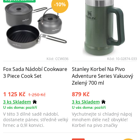
-10%
Kód:
CCW036
Kód:
10-02874-033
Fox Sada Nádobí Cookware
Stanley Korbel Na Pivo
3 Piece Cook Set
Adventure Series Vakuový
Zelený 700 ml
1 125 Kč
879 Kč
1 250 Kč
3 ks Skladem
3 ks Skladem
U vás doma: pozítří
U vás doma: pozítří
V této 3 dílné sadě nádobí,
Vychutnejte si chladný nápoj
dostanete pánev, středně velký
mnohem déle než obvykle!
hrnec a 0,9l konvici.
Korbel na pivo značky
STANLEY je vyrobený z ne...