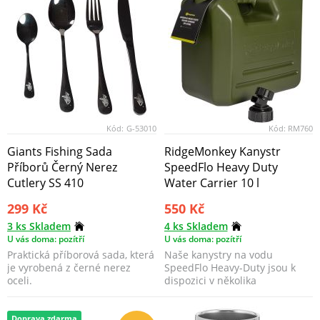
Kód:
G-53010
Kód:
RM760
Giants Fishing Sada
RidgeMonkey Kanystr
Příborů Černý Nerez
SpeedFlo Heavy Duty
Cutlery SS 410
Water Carrier 10 l
299 Kč
550 Kč
3 ks Skladem
4 ks Skladem
U vás doma: pozítří
U vás doma: pozítří
Praktická příborová sada, která
Naše kanystry na vodu
je vyrobená z černé nerez
SpeedFlo Heavy-Duty jsou k
oceli.
dispozici v několika
velikostech.
Doprava zdarma