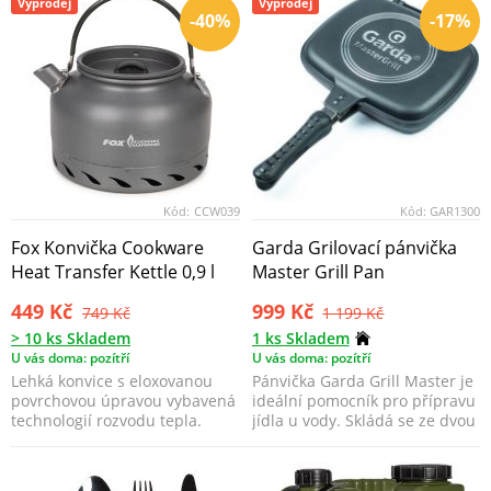
Výprodej
Výprodej
-40%
-17%
Kód:
CCW039
Kód:
GAR1300
Fox Konvička Cookware
Garda Grilovací pánvička
Heat Transfer Kettle 0,9 l
Master Grill Pan
449 Kč
999 Kč
749 Kč
1 199 Kč
> 10 ks Skladem
1 ks Skladem
U vás doma: pozítří
U vás doma: pozítří
Lehká konvice s eloxovanou
Pánvička Garda Grill Master je
povrchovou úpravou vybavená
ideální pomocník pro přípravu
technologií rozvodu tepla.
jídla u vody. Skládá se ze dvou
pánví o...