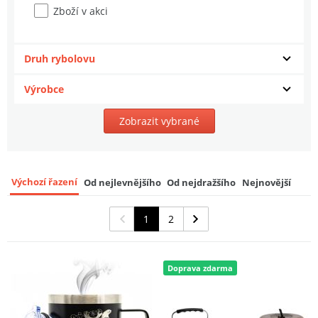
Zboží v akci
Druh rybolovu
Výrobce
Zobrazit vybrané
Výchozí řazení
Od nejlevnějšího
Od nejdražšího
Nejnovější
1
2
Doprava zdarma