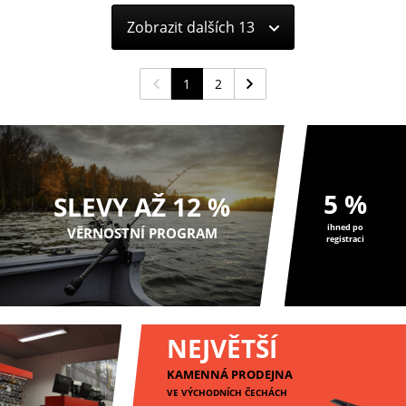
Zobrazit dalších 13
1
2
5 %
SLEVY AŽ 12 %
ihned po
VĚRNOSTNÍ PROGRAM
registraci
NEJVĚTŠÍ
KAMENNÁ PRODEJNA
VE VÝCHODNÍCH ČECHÁCH