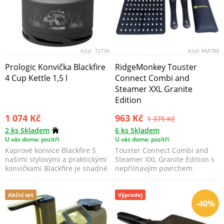
Kód:
72736
Kód:
RM780
Prologic Konvička Blackfire
RidgeMonkey Touster
4 Cup Kettle 1,5 l
Connect Combi and
Steamer XXL Granite
Edition
1 074 Kč
963 Kč
1 375 Kč
2 ks Skladem
6 ks Skladem
U vás doma: pozítří
U vás doma: pozítří
Kaprové konvice Blackfire S
Touster Connect Combi and
našimi stylovými a praktickými
Steamer XXL Granite Edition s
konvičkami Blackfire je snadné
nepřilnavým povrchem
a příjemné...
GRANITE ve stylu žuly d...
Akční set
Výprodej
-40%