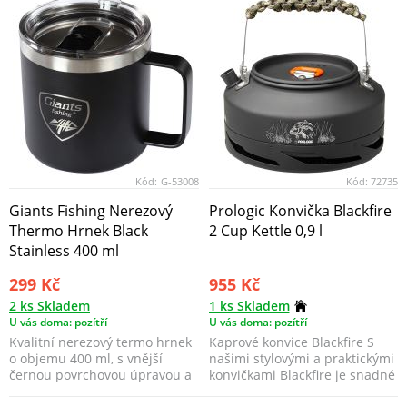
Kód:
G-53008
Kód:
72735
Giants Fishing Nerezový
Prologic Konvička Blackfire
Thermo Hrnek Black
2 Cup Kettle 0,9 l
Stainless 400 ml
299 Kč
955 Kč
2 ks Skladem
1 ks Skladem
U vás doma: pozítří
U vás doma: pozítří
Kvalitní nerezový termo hrnek
Kaprové konvice Blackfire S
o objemu 400 ml, s vnější
našimi stylovými a praktickými
černou povrchovou úpravou a
konvičkami Blackfire je snadné
logem Giants fis...
a příjemné...