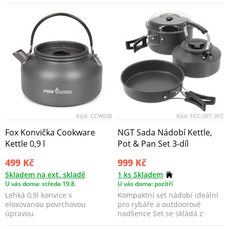
grilovací klešt...
Sandwich Toaster XL obsah...
Kód:
CCW038
Kód:
FCC-SET-3PC
Fox Konvička Cookware
NGT Sada Nádobí Kettle,
Kettle 0,9 l
Pot & Pan Set 3-díl
499 Kč
999 Kč
Skladem na ext. skladě
1 ks Skladem
U vás doma: středa 19.8.
U vás doma: pozítří
Lehká 0,9l konvice s
Kompaktní set nádobí ideální
eloxovanou povrchovou
pro rybáře a outdoorové
úpravou.
nadšence Set se skládá z
konvičky, hrnc...