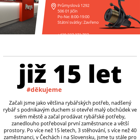
Průmyslová 1292
506 01 Jičín
Po-Ne: 8:00-19:00
Státní svátky: Zavřeno
+420 227 272 797
již 15 let
#děkujeme
Začali jsme jako většina rybářských potřeb, nadšený
rybář s podnikavým duchem si otevřel malý obchůdek ve
svém městě a začal prodávat rybářské potřeby,
zanedlouho potřeboval první zaměstnance a větší
prostory. Po více než 15 letech, 3 stěhování, s více než 40
zaměstnanci, v Čechách i na Slovensku, jsme tu stále pro