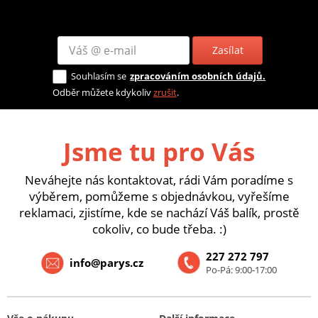
Zasílat
Souhlasím se
zpracováním osobních údajů.
Odběr můžete kdykoliv
zrušit
.
Jsme tu pro Vás
Neváhejte nás kontaktovat, rádi Vám poradíme s
výběrem, pomůžeme s objednávkou, vyřešíme
reklamaci, zjistíme, kde se nachází Váš balík, prostě
cokoliv, co bude třeba. :)
227 272 797
info@parys.cz
Po-Pá: 9:00-17:00