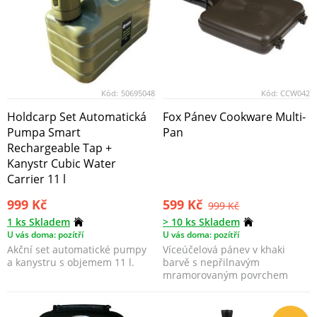
Kód:
50695048
Kód:
CCW042
Holdcarp Set Automatická
Fox Pánev Cookware Multi-
Pumpa Smart
Pan
Rechargeable Tap +
Kanystr Cubic Water
Carrier 11 l
999 Kč
599 Kč
999 Kč
1 ks Skladem
> 10 ks Skladem
U vás doma: pozítří
U vás doma: pozítří
Akční set automatické pumpy
Víceúčelová pánev v khaki
a kanystru s objemem 11 l.
barvě s nepřilnavým
mramorovaným povrchem
odolným proti vysokým
teplotám.