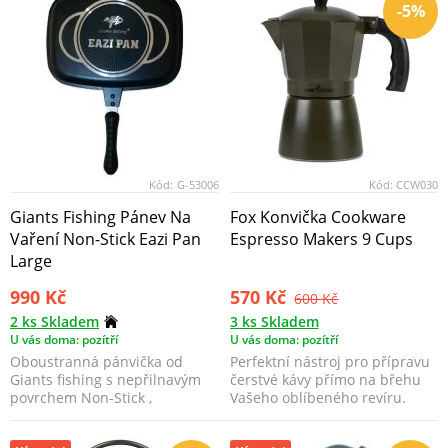
-5%
Kód:
G-53006
Kód:
CCW030
Giants Fishing Pánev Na
Fox Konvička Cookware
Vaření Non-Stick Eazi Pan
Espresso Makers 9 Cups
Large
990 Kč
570 Kč
600 Kč
2 ks Skladem
3 ks Skladem
U vás doma: pozítří
U vás doma: pozítří
Oboustranná pánvička od
Perfektní nástroj pro přípravu
Giants fishing s nepřilnavým
čerstvé kávy přímo na břehu
povrchem Non-Stick ,
Vašeho oblíbeného revíru.
silikonovým těsněním a v k...