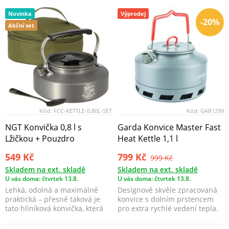
Novinka
Výprodej
-20%
Akční set
Kód:
FCC-KETTLE-0.80L-SET
Kód:
GAR1299
NGT Konvička 0,8 l s
Garda Konvice Master Fast
Lžičkou + Pouzdro
Heat Kettle 1,1 l
549 Kč
799 Kč
999 Kč
Skladem na ext. skladě
Skladem na ext. skladě
U vás doma: čtvrtek 13.8.
U vás doma: čtvrtek 13.8.
Lehká, odolná a maximálně
Designově skvěle zpracovaná
praktická – přesně taková je
konvice s dolním prstencem
tato hliníková konvička, která
pro extra rychlé vedení tepla.
by neměla chyb...