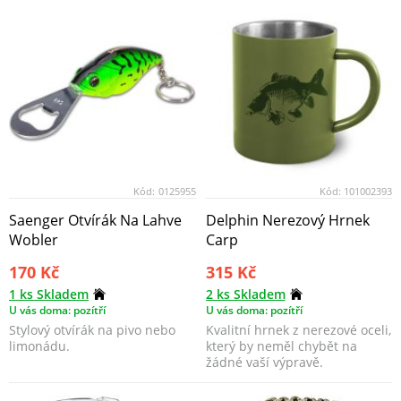
Kód:
0125955
Kód:
101002393
Saenger Otvírák Na Lahve
Delphin Nerezový Hrnek
Wobler
Carp
170 Kč
315 Kč
1 ks Skladem
2 ks Skladem
U vás doma: pozítří
U vás doma: pozítří
Stylový otvírák na pivo nebo
Kvalitní hrnek z nerezové oceli,
limonádu.
který by neměl chybět na
žádné vaší výpravě.