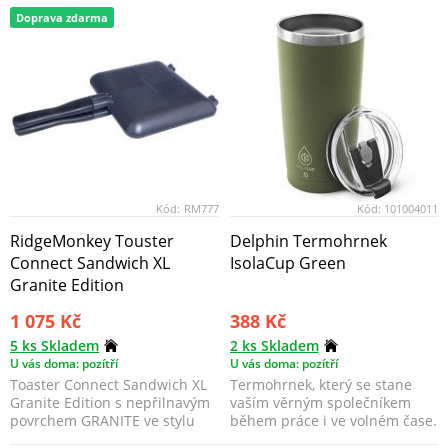
Doprava zdarma
Kód:
RM777
Kód:
101004011
RidgeMonkey Touster
Delphin Termohrnek
Connect Sandwich XL
IsolaCup Green
Granite Edition
1 075 Kč
388 Kč
5 ks Skladem
2 ks Skladem
U vás doma: pozítří
U vás doma: pozítří
Toaster Connect Sandwich XL
Termohrnek, který se stane
Granite Edition s nepřilnavým
vaším věrným společníkem
povrchem GRANITE ve stylu
během práce i ve volném čase.
žuly dělá z toho...
Teplé nápoje udrží...