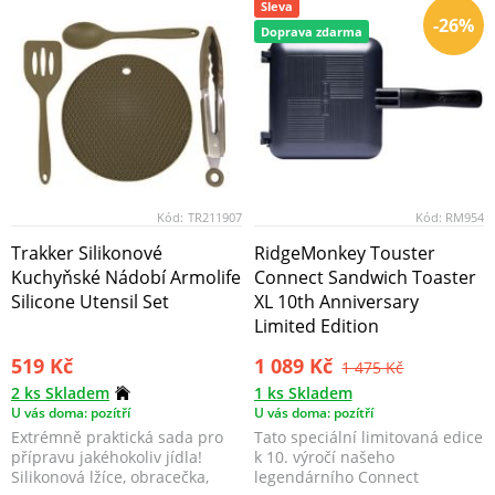
Sleva
-26%
Doprava zdarma
Kód:
TR211907
Kód:
RM954
Trakker Silikonové
RidgeMonkey Touster
Kuchyňské Nádobí Armolife
Connect Sandwich Toaster
Silicone Utensil Set
XL 10th Anniversary
Limited Edition
519 Kč
1 089 Kč
1 475 Kč
2 ks Skladem
1 ks Skladem
U vás doma: pozítří
U vás doma: pozítří
Extrémně praktická sada pro
Tato speciální limitovaná edice
přípravu jakéhokoliv jídla!
k 10. výročí našeho
Silikonová lžíce, obracečka,
legendárního Connect