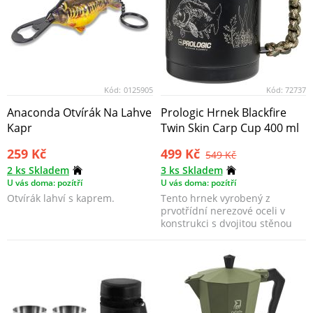
Kód:
0125905
Kód:
72737
Anaconda Otvírák Na Lahve
Prologic Hrnek Blackfire
Kapr
Twin Skin Carp Cup 400 ml
259 Kč
499 Kč
549 Kč
2 ks Skladem
3 ks Skladem
U vás doma: pozítří
U vás doma: pozítří
Otvírák lahví s kaprem.
Tento hrnek vyrobený z
prvotřídní nerezové oceli v
konstrukci s dvojitou stěnou
udrží obsah horký dé...