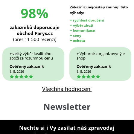
98%
Zákazníci nejčastěji zmiňují tyto
výhody:
+ rychlost doručení
+ výběr zboží
zákazníků doporučuje
+ komunikace
obchod Parys.cz
+ ceny
(přes 11 500 recenzí)
+ ochota
+ velký výběr kvalitního
+ Výborně zorganizovyný e
zboží za rozumnou cenu
shop
Ověřený zákazník
Ověřený zákazník
8. 8. 2026
8. 8. 2026
5
5
Všechna hodnocení
Newsletter
Nechte si i Vy zasílat náš zpravodaj