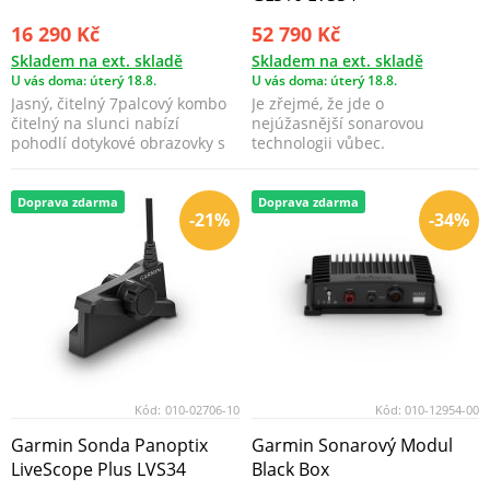
16 290 Kč
52 790 Kč
Skladem na ext. skladě
Skladem na ext. skladě
U vás doma: úterý 18.8.
U vás doma: úterý 18.8.
Jasný, čitelný 7palcový kombo
Je zřejmé, že jde o
čitelný na slunci nabízí
nejúžasnější sonarovou
pohodlí dotykové obrazovky s
technologii vůbec.
klíčovým ovládán...
Doprava zdarma
Doprava zdarma
-21%
-34%
Kód:
010-02706-10
Kód:
010-12954-00
Garmin Sonda Panoptix
Garmin Sonarový Modul
LiveScope Plus LVS34
Black Box