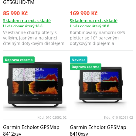
GT56UHD-TM
85 990 Kč
169 990 Kč
Skladem na ext. skladě
Skladem na ext. skladě
U vás doma: úterý 18.8.
U vás doma: úterý 18.8.
Všestranné chartplottery s
Kombinovaný námořní GPS
velkým, jasným a na slunci
plotter se 16″ barevným
čitelným dotykovým displejem
dotykovým diplejem a
vám přinášejí cel...
vestavěným sonarem.
Doprava zdarma
Novinka
Doprava zdarma
Kód:
010-02092-02
Kód:
010-02091-02
Garmin Echolot GPSMap
Garmin Echolot GPSMap
8412xsv
8410xsv