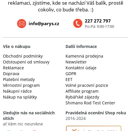
reklamaci, zjistíme, kde se nachází Váš balík, prostě
cokoliv, co bude třeba. :)
227 272 797
info@parys.cz
Po-Pá: 9:00-17:00
Vše o nákupu
Další informace
Obchodní podmínky
Kamenná prodejna
Odstoupení od smlouvy
Newsletter
Reklamace
Kontaktní údaje
Doprava
GDPR
Platební metody
EET
Věrnostní program
Volné pracovní pozice
Nákupní rádce
Affiliate program
Nákup na splátky
Rybářské zájezdy
Shimano Rod Test Center
Sledujte nás na sociálních
Pravidelná ocenění Shop roku
sítích
2016-2024
ať Vám nic neunikne