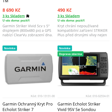
TM
8 690 Kč
490 Kč
3 ks Skladem
3 ks Skladem
U vás doma: pozítří
U vás doma: pozítří
Garmin Striker Vivid 5cv s 5"
Kryt chrání nepoužívané
displejem (800x480 px) a GPS
kompatibilní zařízení STRIKER
nabízí ClearVu zobrazení dna.
Plus před drsnými vlivy nejen
mořského prostře...
Novinka
Novinka
Doprava zdarma
Kód:
010-13131-00
Kód:
010-02554-01
Garmin Ochranný Kryt Pro
Garmin Echolot Striker
Echolot Striker 7
Vivid 9SV Se Sondou