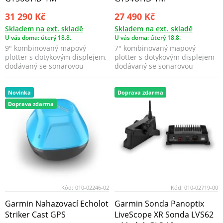
31 290 Kč
27 490 Kč
Skladem na ext. skladě
Skladem na ext. skladě
U vás doma: úterý 18.8.
U vás doma: úterý 18.8.
9″ kombinovaný mapový
7″ kombinovaný mapový
plotter s dotykovým displejem,
plotter s dotykovým displejem
dodávaný se sonarovou
dodávaný se sonarovou
sondou GT56UHD-TM pro
sondou GT54UHD-TM pro
mon...
mont...
Novinka
Doprava zdarma
Doprava zdarma
Kód:
010-02246-02
Kód:
010-02719-00
Garmin Nahazovací Echolot
Garmin Sonda Panoptix
Striker Cast GPS
LiveScope XR Sonda LVS62