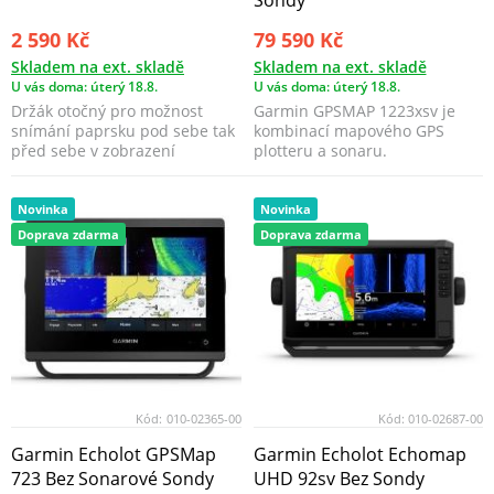
2 590 Kč
79 590 Kč
Skladem na ext. skladě
Skladem na ext. skladě
U vás doma: úterý 18.8.
U vás doma: úterý 18.8.
Držák otočný pro možnost
Garmin GPSMAP 1223xsv je
snímání paprsku pod sebe tak
kombinací mapového GPS
před sebe v zobrazení
plotteru a sonaru.
perspektive
Novinka
Novinka
Doprava zdarma
Doprava zdarma
Kód:
010-02365-00
Kód:
010-02687-00
Garmin Echolot GPSMap
Garmin Echolot Echomap
723 Bez Sonarové Sondy
UHD 92sv Bez Sondy