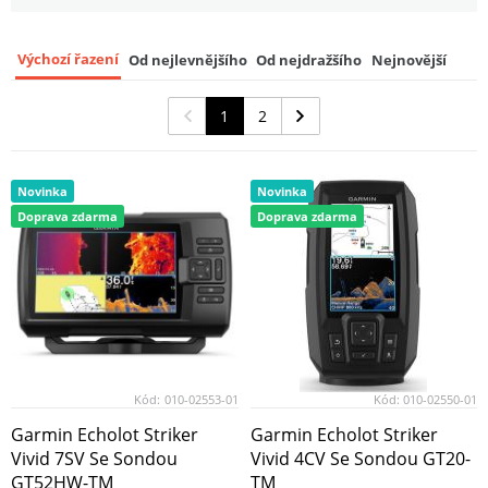
Výchozí řazení
Od nejlevnějšího
Od nejdražšího
Nejnovější
1
2
Novinka
Novinka
Doprava zdarma
Doprava zdarma
Kód:
010-02553-01
Kód:
010-02550-01
Garmin Echolot Striker
Garmin Echolot Striker
Vivid 7SV Se Sondou
Vivid 4CV Se Sondou GT20-
GT52HW-TM
TM