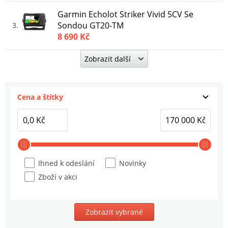
Garmin Echolot Striker Vivid 5CV Se
Sondou GT20-TM
3
8 690 Kč
Zobrazit další
Garmin Ochranný Kryt Pro Echolot
Striker 5
4
490 Kč
Cena a štítky
Garmin Ochranný Kryt Pro Echolot
Striker 7
5
490 Kč
Ihned k odeslání
Novinky
Zboží v akci
Zobrazit vybrané