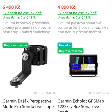
6 490 Kč
4 890 Kč
Skladem na ext. skladě
Skladem na ext. skladě
U vás doma: úterý 18.8.
U vás doma: úterý 18.8.
Kvalitní bronzový převodník
Kvalitní plastová sonarová
určený pro montáž do pevné
sonda určená pro montáž skrz
části trupu nabízí spolehlivý
dno nabízí přesné měření
sonarový výkon ...
hloubky i při vyšší...
Doprava zdarma
Novinka
Doprava zdarma
Kód:
010-12970-00
Kód:
010-02367-02
Garmin Držák Perspective
Garmin Echolot GPSMap
Mode Pro Sondu Livescope
1223xsv Bez Sonarové
Sondy