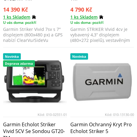
14 390 Kč
4 790 Kč
1 ks Skladem
1 ks Skladem
U vás doma: pozítří
U vás doma: pozítří
Garmin Striker Vivid 7sv s 7"
Garmin STRIKER Vivid 4cv je
displejem (800x480 px) a GPS
vybavený 4,3“ displejem
nabízí ClearVu/SideVu
(480×272 pixelů), vestavěným
zobrazení dna.
GPS přijímačem a Cl...
Novinka
Novinka
Doprava zdarma
Kód:
010-02551-01
Kód:
010-13130-00
Garmin Echolot Striker
Garmin Ochranný Kryt Pro
Vivid 5CV Se Sondou GT20-
Echolot Striker 5