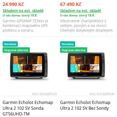
24 990 Kč
67 490 Kč
Skladem na ext. skladě
Skladem na ext. skladě
U vás doma: úterý 18.8.
U vás doma: úterý 18.8.
Garmin GPSMAP 723xsv je
Všestranné chartplottery s
kombinací mapového GPS
velkým, jasným a na slunci
plotteru a sonaru.
čitelným dotykovým displejem
vám přinášejí cel...
Novinka
Novinka
Doprava zdarma
Doprava zdarma
Kód:
010-02879-01
Kód:
010-02879-00
Garmin Echolot Echomap
Garmin Echolot Echomap
Ultra 2 102 SV Sonda
Ultra 2 102 SV Bez Sondy
GT56UHD-TM