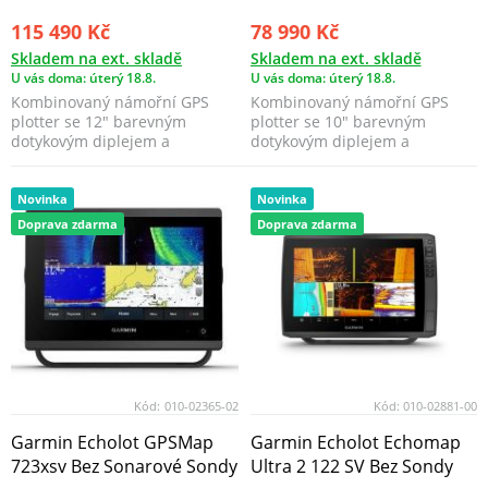
115 490 Kč
78 990 Kč
Skladem na ext. skladě
Skladem na ext. skladě
U vás doma: úterý 18.8.
U vás doma: úterý 18.8.
Kombinovaný námořní GPS
Kombinovaný námořní GPS
plotter se 12″ barevným
plotter se 10″ barevným
dotykovým diplejem a
dotykovým diplejem a
vestavěným sonarem.
vestavěným sonarem.
Novinka
Novinka
Doprava zdarma
Doprava zdarma
Kód:
010-02365-02
Kód:
010-02881-00
Garmin Echolot GPSMap
Garmin Echolot Echomap
723xsv Bez Sonarové Sondy
Ultra 2 122 SV Bez Sondy