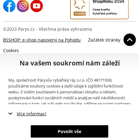
©2023 Parys.cz - Všechna práva vyhrazena
BSSHOP: e-shop napojený na Pohodu
Začátek stránky
Cookies
Na vašem soukromí nám záleží
My, společnost Párysův rybářský ráj, s.r.o. IČO 48171930,
používáme soubory cookies a další údaje k zajištění funkčnosti
webu. S Vaším souhlasem k personalizaci obsahu a reklam,
poskytování funkcí sociálních médií a analýze naší návštěvnosti.
Informace o tom, jak náš web používáte, sdílíme se svými partnery
pro sociální média, inzerci a analýzy (například Google).
Zde
si
Více informací
můžete přečíst, jak tyto informace Google používá. Partneři tyto
údaje mohou kombinovat s dalšími informacemi, které jste jim
Nezbytné cookies
poskytli nebo které získali v důsledku toho, že používáte jejich
Povolit vše
služby. Tyto údaje zahrnují cookies, data z dalších úložišť, IP
Marketingové cookies
adresu a další informace spojené s prohlížením webu. Svůj souhlas