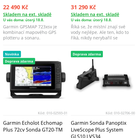
22 490 Kč
31 290 Kč
Skladem na ext. skladě
Skladem na ext. skladě
U vás doma: úterý 18.8.
U vás doma: úterý 18.8.
Garmin GPSMAP 723xsv je
Říká se, že místní znají své
kombinací mapového GPS
vody nejlépe. Ale ten, kdo to
plotteru a sonaru.
říká, nikdy nerybařil se
mapovým plottere...
Novinka
Doprava zdarma
Doprava zdarma
Kód:
010-02593-01
Kód:
010-02706-00
Garmin Echolot Echomap
Garmin Sonda Panoptix
Plus 72cv Sonda GT20-TM
LiveScope Plus System
GLS10 LVS34