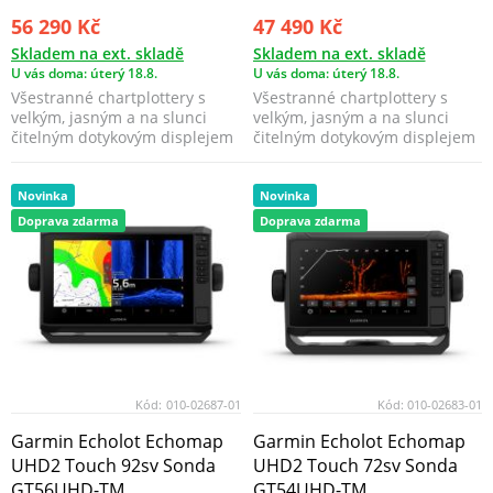
56 290 Kč
47 490 Kč
Skladem na ext. skladě
Skladem na ext. skladě
U vás doma: úterý 18.8.
U vás doma: úterý 18.8.
Všestranné chartplottery s
Všestranné chartplottery s
velkým, jasným a na slunci
velkým, jasným a na slunci
čitelným dotykovým displejem
čitelným dotykovým displejem
vám přinášejí cel...
vám přinášejí cel...
Novinka
Novinka
Doprava zdarma
Doprava zdarma
Kód:
010-02687-01
Kód:
010-02683-01
Garmin Echolot Echomap
Garmin Echolot Echomap
UHD2 Touch 92sv Sonda
UHD2 Touch 72sv Sonda
GT56UHD-TM
GT54UHD-TM