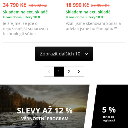
34 790 Kč
18 990 Kč
43 992 Kč
28 992 Kč
Skladem na ext. skladě
Skladem na ext. skladě
U vás doma: úterý 18.8.
U vás doma: úterý 18.8.
Je zřejmé, že jde o
Vzali jsme skenování Sonar a
nejúžasnější sonarovou
udělali jsme ho Panoptix ™
technologii vůbec.
Zobrazit dalších 10
1
2
5 %
SLEVY AŽ 12 %
ihned po
VĚRNOSTNÍ PROGRAM
registraci