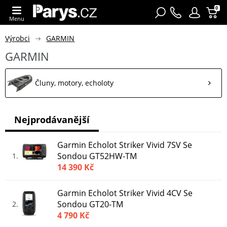
0
Menu
Výrobci
GARMIN
GARMIN
Čluny, motory, echoloty
Nejprodávanější
Garmin Echolot Striker Vivid 7SV Se
Sondou GT52HW-TM
1
14 390 Kč
Garmin Echolot Striker Vivid 4CV Se
Sondou GT20-TM
2
4 790 Kč