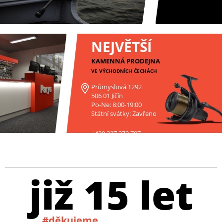
NEJVĚTŠÍ
KAMENNÁ PRODEJNA
VE VÝCHODNÍCH ČECHÁCH
Průmyslová 1292
506 01 Jičín
Po-Ne: 8:00-19:00
Státní svátky: Zavřeno
+420 227 272 797
již 15 let
#děkujeme