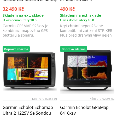
32 490 Kč
490 Kč
Skladem na ext. skladě
Skladem na ext. skladě
U vás doma: úterý 18.8.
U vás doma: úterý 18.8.
Garmin GPSMAP 923xsv je
Kryt chrání nepoužívané
kombinací mapového GPS
kompatibilní zařízení STRIKER
plotteru a sonaru.
Plus před drsnými vlivy nejen
mořského prostře...
Doprava zdarma
Doprava zdarma
Kód:
010-02881-01
Kód:
010-02093-02
Garmin Echolot Echomap
Garmin Echolot GPSMap
Ultra 2 122SV Se Sondou
8416xsv