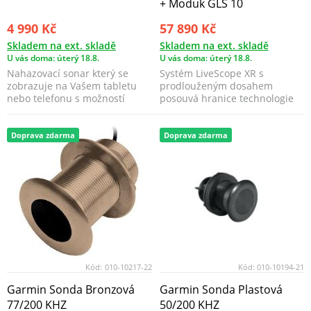
+ Moduk GLS 10
4 990 Kč
57 890 Kč
Skladem na ext. skladě
Skladem na ext. skladě
U vás doma: úterý 18.8.
U vás doma: úterý 18.8.
Nahazovací sonar který se
Systém LiveScope XR s
zobrazuje na Vašem tabletu
prodlouženým dosahem
nebo telefonu s možností
posouvá hranice technologie
nahrávání do aplikace ...
opět o krok dál. Nejnovější v...
Doprava zdarma
Doprava zdarma
Kód:
010-10217-22
Kód:
010-10194-21
Garmin Sonda Bronzová
Garmin Sonda Plastová
77/200 KHZ
50/200 KHZ