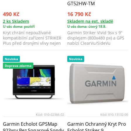
GT52HW-TM
490 Kč
16 790 Kč
2 ks Skladem
Skladem na ext. skladě
U vás doma: pozítří
U vás doma: úterý 18.8.
Kryt chrání nepoužívané
Garmin Striker Vivid 9sv s 9"
kompatibilní zařízení STRIKER
displejem (800x480 px) a GPS
Plus před drsnými vlivy nejen
nabízí ClearVu/SideVu
mořského prostře...
zobrazení dna.
Novinka
Novinka
Doprava zdarma
Kód:
010-02366-02
Kód:
010-13132-00
Garmin Echolot GPSMap
Garmin Ochranný Kryt Pro
923xsv Bez Sonarové Sondy
Echolot Striker 9