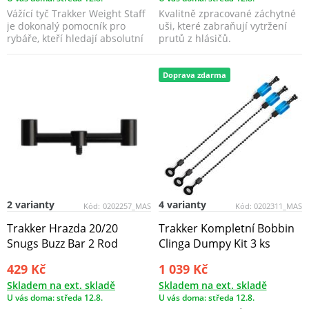
Vážící tyč Trakker Weight Staff
Kvalitně zpracované záchytné
je dokonalý pomocník pro
uši, které zabraňují vytržení
rybáře, kteří hledají absolutní
prutů z hlásičů.
přesnost př...
Doprava zdarma
2 varianty
4 varianty
Kód:
0202257_MAS
Kód:
0202311_MAS
Trakker Hrazda 20/20
Trakker Kompletní Bobbin
Snugs Buzz Bar 2 Rod
Clinga Dumpy Kit 3 ks
429 Kč
1 039 Kč
Skladem na ext. skladě
Skladem na ext. skladě
U vás doma: středa 12.8.
U vás doma: středa 12.8.