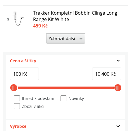
Trakker Kompletní Bobbin Clinga Long
Range Kit Wihite
3
459 Kč
Zobrazit další
Trakker Vidlička 20/20 CV Banksticks
4
459 Kč
Cena a štítky
Trakker Sada Rohatinek Butt Grabber 3
ks
5
459 Kč
Trakker Rohatinka Butt Grabber Single
6
Ihned k odeslání
Novinky
209 Kč
Zboží v akci
Trakker Kuličkový Klip Clinga Clips 2 ks
7
129 Kč
Výrobce