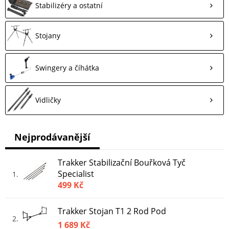
Stabilizéry a ostatní
Stojany
Swingery a číhátka
Vidličky
Nejprodávanější
Trakker Stabilizační Bouřková Tyč
Specialist
1
499 Kč
Trakker Stojan T1 2 Rod Pod
2
1 689 Kč