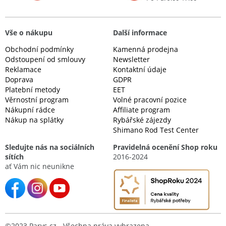
Vše o nákupu
Další informace
Obchodní podmínky
Kamenná prodejna
Odstoupení od smlouvy
Newsletter
Reklamace
Kontaktní údaje
Doprava
GDPR
Platební metody
EET
Věrnostní program
Volné pracovní pozice
Nákupní rádce
Affiliate program
Nákup na splátky
Rybářské zájezdy
Shimano Rod Test Center
Sledujte nás na sociálních
Pravidelná ocenění Shop roku
sítích
2016-2024
ať Vám nic neunikne
©2023 Parys.cz - Všechna práva vyhrazena