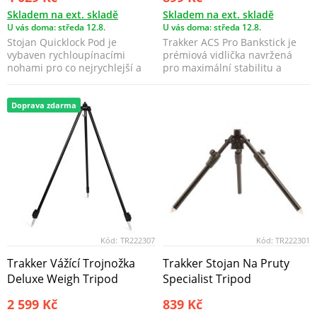
Skladem na ext. skladě
Skladem na ext. skladě
U vás doma: středa 12.8.
U vás doma: středa 12.8.
Stojan Quicklock Pod je
Trakker ACS Pro Bankstick je
vybaven rychloupínacími
prémiová vidlička navržená
nohami pro co nejrychlejší a
pro maximální stabilitu a
nejsnazší rozložení, př...
spolehlivost v kaž...
Doprava zdarma
Kód:
TR222307
Kód:
TR222301
Trakker Vážící Trojnožka
Trakker Stojan Na Pruty
Deluxe Weigh Tripod
Specialist Tripod
2 599 Kč
839 Kč