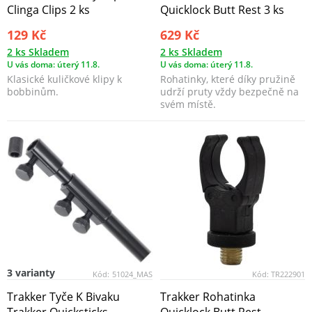
Clinga Clips 2 ks
Quicklock Butt Rest 3 ks
129 Kč
629 Kč
2 ks Skladem
2 ks Skladem
U vás doma: úterý 11.8.
U vás doma: úterý 11.8.
Klasické kuličkové klipy k
Rohatinky, které díky pružině
bobbinům.
udrží pruty vždy bezpečně na
svém místě.
3 varianty
Kód:
51024_MAS
Kód:
TR222901
Trakker Tyče K Bivaku
Trakker Rohatinka