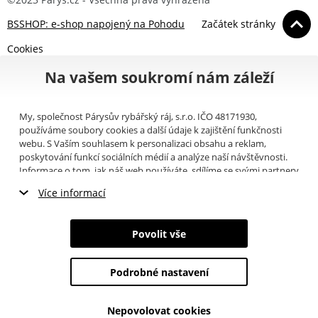
BSSHOP: e-shop napojený na Pohodu
Začátek stránky
Cookies
Na vašem soukromí nám záleží
My, společnost Párysův rybářský ráj, s.r.o. IČO 48171930,
používáme soubory cookies a další údaje k zajištění funkčnosti
webu. S Vaším souhlasem k personalizaci obsahu a reklam,
poskytování funkcí sociálních médií a analýze naší návštěvnosti.
Informace o tom, jak náš web používáte, sdílíme se svými partnery
pro sociální média, inzerci a analýzy (například Google).
Zde
si
Více informací
můžete přečíst, jak tyto informace Google používá. Partneři tyto
údaje mohou kombinovat s dalšími informacemi, které jste jim
Nezbytné cookies
poskytli nebo které získali v důsledku toho, že používáte jejich
Povolit vše
služby. Tyto údaje zahrnují cookies, data z dalších úložišť, IP
Marketingové cookies
adresu a další informace spojené s prohlížením webu. Svůj souhlas
se zpracováním cookies můžete odvolat
zde
.
Podrobné nastavení
Analytické cookies
Nepovolovat cookies
Údaje o uživatelích