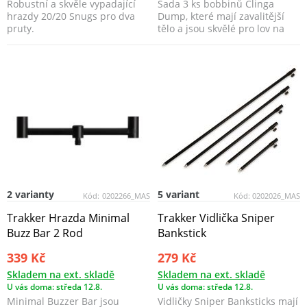
Robustní a skvěle vypadající
Sada 3 ks bobbinů Clinga
hrazdy 20/20 Snugs pro dva
Dump, které mají zavalitější
pruty.
tělo a jsou skvělé pro lov na
kratší a střední...
2 varianty
5 variant
Kód:
0202266_MAS
Kód:
0202026_MAS
Trakker Hrazda Minimal
Trakker Vidlička Sniper
Buzz Bar 2 Rod
Bankstick
339 Kč
279 Kč
Skladem na ext. skladě
Skladem na ext. skladě
U vás doma: středa 12.8.
U vás doma: středa 12.8.
Minimal Buzzer Bar jsou
Vidličky Sniper Banksticks mají