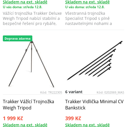
Skladem na ext. skladě
Skladem na ext. skladě
U vás doma: středa 12.8.
U vás doma: středa 12.8.
Vážící trojnožka Trakker Deluxe
Všestranná trojnožka
Weigh Tripod nabízí stabilní a
Specialist Tripod s plně
bezpečné řešení pro rybáře,
nastavitelnými nohami a
kteří cht...
pevnou středovou částí.
Doprava zdarma
6 variant
Kód:
TR222305
Kód:
0202069_MAS
Trakker Vážící Trojnožka
Trakker Vidlička Minimal CV
Weigh Tripod
Bankstick
1 999 Kč
399 Kč
Skladem na ext. skladě
Skladem na ext. skladě