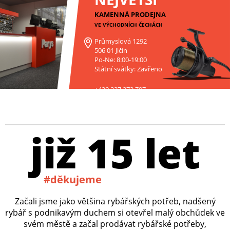
KAMENNÁ PRODEJNA
VE VÝCHODNÍCH ČECHÁCH
Průmyslová 1292
506 01 Jičín
Po-Ne: 8:00-19:00
Státní svátky: Zavřeno
+420 227 272 797
již 15 let
#děkujeme
Začali jsme jako většina rybářských potřeb, nadšený
rybář s podnikavým duchem si otevřel malý obchůdek ve
svém městě a začal prodávat rybářské potřeby,