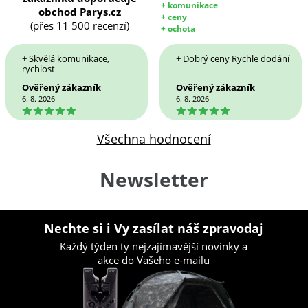
+ komunikace
obchod Parys.cz
+ ceny
(přes 11 500 recenzí)
+ ochota
+ Skvělá komunikace,
+ Dobrý ceny Rychle dodání
rychlost
Ověřený zákazník
Ověřený zákazník
6. 8. 2026
6. 8. 2026
5
5
Všechna hodnocení
Newsletter
Nechte si i Vy zasílat náš zpravodaj
Každý týden ty nejzajímavější novinky a
akce do Vašeho e-mailu