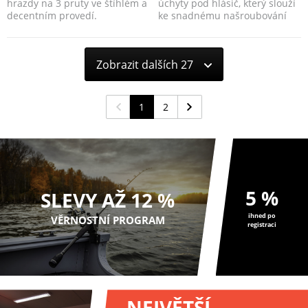
hrazdy na 3 pruty ve štíhlém a
úchyty pod hlásič, který slouží
decentním provedí.
ke snadnému našroubování
vámi vybraného ř...
Zobrazit dalších 27
1
2
5 %
SLEVY AŽ 12 %
ihned po
VĚRNOSTNÍ PROGRAM
registraci
NEJVĚTŠÍ