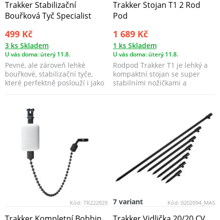
Trakker Stabilizační
Trakker Stojan T1 2 Rod
Bouřková Tyč Specialist
Pod
499 Kč
1 689 Kč
3 ks Skladem
1 ks Skladem
U vás doma: úterý 11.8.
U vás doma: úterý 11.8.
Pevné, ale zároveň lehké
Rodpod Trakker T1 je lehký a
bouřkové, stabilizační tyče,
kompaktní stojan se super
které perfektně poslouží i jako
stabilními nožičkami a
dlouhé vidličk...
hrazdami ve stylu bran...
7 variant
Kód:
TR222829
Kód:
0202094_MAS
Trakker Kompletní Bobbin
Trakker Vidlička 20/20 CV