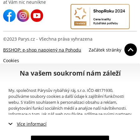
ať Vám nic neunikne
©2023 Parys.cz - Všechna práva vyhrazena
BSSHOP: e-shop napojený na Pohodu
Začátek stránky
Cookies
Na vašem soukromí nám záleží
My, společnost Párysův rybářský ráj, s.r.o. IČO 48171930,
používáme soubory cookies a další údaje k zajištění funkčnosti
webu. S Vaším souhlasem k personalizaci obsahu a reklam,
poskytování funkcí sociálních médií a analýze naší návštěvnosti.
Informace o tom, jak náš web používáte, sdílíme se svými partnery
pro sociální média, inzerci a analýzy (například Google).
Zde
si
Více informací
můžete přečíst, jak tyto informace Google používá. Partneři tyto
údaje mohou kombinovat s dalšími informacemi, které jste jim
Nezbytné cookies
poskytli nebo které získali v důsledku toho, že používáte jejich