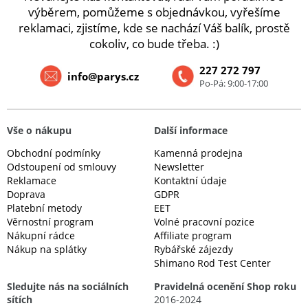
výběrem, pomůžeme s objednávkou, vyřešíme
reklamaci, zjistíme, kde se nachází Váš balík, prostě
cokoliv, co bude třeba. :)
227 272 797
info@parys.cz
Po-Pá: 9:00-17:00
Vše o nákupu
Další informace
Obchodní podmínky
Kamenná prodejna
Odstoupení od smlouvy
Newsletter
Reklamace
Kontaktní údaje
Doprava
GDPR
Platební metody
EET
Věrnostní program
Volné pracovní pozice
Nákupní rádce
Affiliate program
Nákup na splátky
Rybářské zájezdy
Shimano Rod Test Center
Sledujte nás na sociálních
Pravidelná ocenění Shop roku
sítích
2016-2024