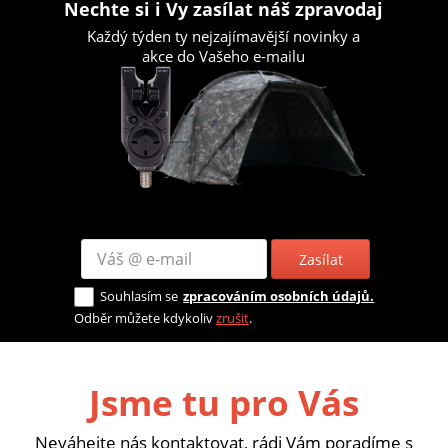
Nechte si i Vy zasílat náš zpravodaj
Každý týden ty nejzajímavější novinky a
akce do Vašeho e-mailu
Zasílat
Souhlasím se
zpracováním osobních údajů.
Odběr můžete kdykoliv
zrušit
.
Jsme tu pro Vás
Neváhejte nás kontaktovat, rádi Vám poradíme s