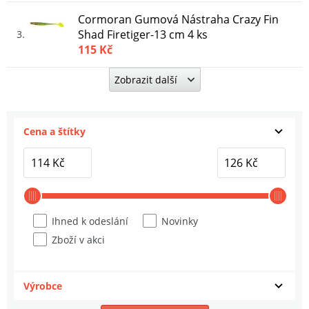
Cormoran Gumová Nástraha Crazy Fin
Shad Firetiger-13 cm 4 ks
3
115 Kč
Zobrazit další
Cormoran Gumová Nástraha Crazy Fin
Shad UV Chartreuse
4
119 Kč
Cena a štítky
Ihned k odeslání
Novinky
Zboží v akci
Výrobce