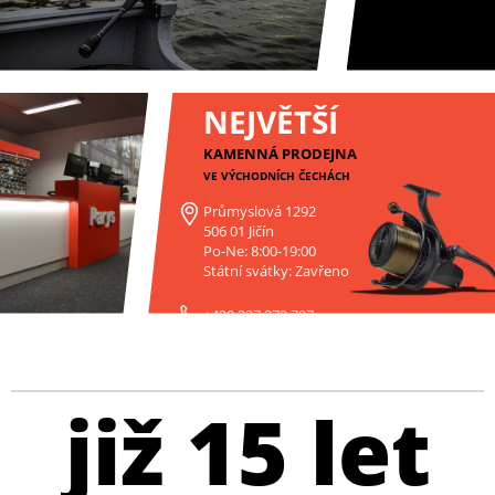
NEJVĚTŠÍ
KAMENNÁ PRODEJNA
VE VÝCHODNÍCH ČECHÁCH
Průmyslová 1292
506 01 Jičín
Po-Ne: 8:00-19:00
Státní svátky: Zavřeno
+420 227 272 797
již 15 let