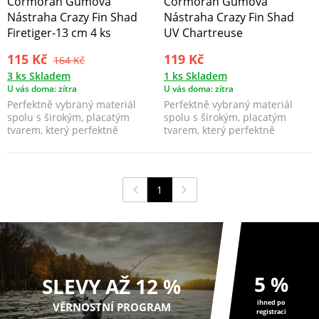
Cormoran Gumová
Cormoran Gumová
Nástraha Crazy Fin Shad
Nástraha Crazy Fin Shad
Firetiger-13 cm 4 ks
UV Chartreuse
115 Kč
119 Kč
164 Kč
3 ks Skladem
1 ks Skladem
U vás doma: zítra
U vás doma: zítra
Perfektně vybraný materiál
Perfektně vybraný materiál
spolu s širokým, placatým
spolu s širokým, placatým
tvarem, který perfektně
tvarem, který perfektně
napodobuje tvar oukleje...
napodobuje tvar oukleje...
1
5 %
SLEVY AŽ 12 %
ihned po
VĚRNOSTNÍ PROGRAM
registraci