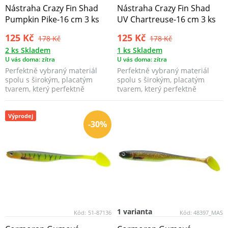
Nástraha Crazy Fin Shad
Nástraha Crazy Fin Shad
Pumpkin Pike-16 cm 3 ks
UV Chartreuse-16 cm 3 ks
125 Kč
125 Kč
178 Kč
178 Kč
2 ks Skladem
1 ks Skladem
U vás doma: zítra
U vás doma: zítra
Perfektně vybraný materiál
Perfektně vybraný materiál
spolu s širokým, placatým
spolu s širokým, placatým
tvarem, který perfektně
tvarem, který perfektně
napodobuje tvar oukleje...
napodobuje tvar oukleje...
Výprodej
-30%
1 varianta
Kód:
51-87136
Kód:
48397_MAS