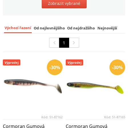
Zobrazit vybrané
Výchozí řazení
Od nejlevnějšího
Od nejdražšího
Nejnovější
1
Výprodej
Výprodej
-30%
-30%
Kód:
51-87162
Kód:
51-87165
Cormoran Gumová
Cormoran Gumová