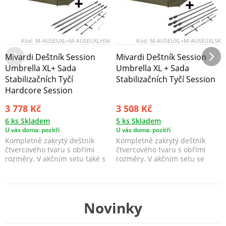
Kód:
M-AUSEUXL+M-AUSEUXLHSK
Kód:
M-AUSEUXL+M-AUSEUXLSK
Mivardi Deštník Session
Mivardi Deštník Session
Umbrella XL+ Sada
Umbrella XL + Sada
Stabilizačních Tyčí
Stabilizačních Tyčí Session
Hardcore Session
3 778 Kč
3 508 Kč
6 ks Skladem
5 ks Skladem
U vás doma: pozítří
U vás doma: pozítří
Kompletně zakrytý deštník
Kompletně zakrytý deštník
čtvercového tvaru s obřími
čtvercového tvaru s obřími
rozměry. V akčním setu také s
rozměry. V akčním setu se
Hardcore stabiliz...
stabilizačními tyčemi...
Novinky