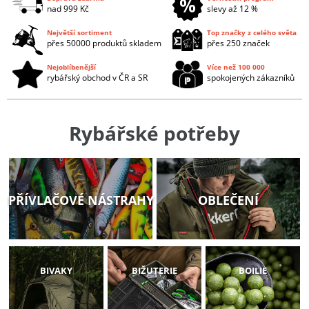
nad 999 Kč
slevy až 12 %
Největší sortiment
Top značky z celého světa
přes 50000 produktů skladem
přes 250 značek
Nejoblíbenější
Více než 100 000
rybářský obchod v ČR a SR
spokojených zákazníků
Rybářské potřeby
PŘÍVLAČOVÉ NÁSTRAHY
OBLEČENÍ
BIVAKY
BIŽUTERIE
BOILIE