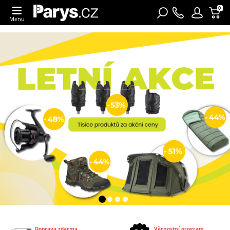
0
Menu
Doprava zdarma
Věrnostní program