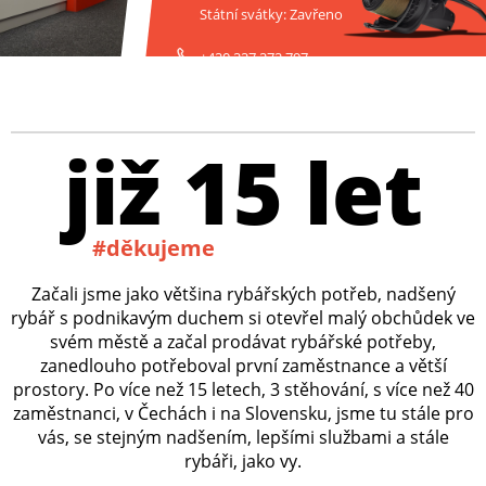
Státní svátky: Zavřeno
+420 227 272 797
již 15 let
#děkujeme
Začali jsme jako většina rybářských potřeb, nadšený
rybář s podnikavým duchem si otevřel malý obchůdek ve
svém městě a začal prodávat rybářské potřeby,
zanedlouho potřeboval první zaměstnance a větší
prostory. Po více než 15 letech, 3 stěhování, s více než 40
zaměstnanci, v Čechách i na Slovensku, jsme tu stále pro
vás, se stejným nadšením, lepšími službami a stále
rybáři, jako vy.