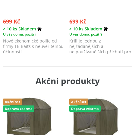
699 Kč
699 Kč
> 10 ks Skladem
> 10 ks Skladem
U vás doma: pozítří
U vás doma: pozítří
Nové ekonomické boilie od
Krill je jednou z
firmy TB Baits s neuvěřitelnou
nejžádanějších a
účinností.
nejpoužívanějších příchutí pro
cílený lov kaprů. Proto
přinášíme ...
Akční produkty
Akční set
Akční set
Doprava zdarma
Doprava zdarma