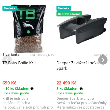
Novinka
Novinka
Doprava zdarma
1 varianta
Kód:
0002505_MAS
Kód:
JI1582
TB Baits Boilie Krill
Deeper Zavážecí Loďka
Spark
699 Kč
22 490 Kč
> 10 ks Skladem
5 ks Skladem
U vás doma: pozítří
U vás doma: pozítří
Krill je jednou z
Deeper Spark je chytrá
nejžádanějších a
zavážecí loďka pro začátečníky,
nejpoužívanějších příchutí pro
která nabízí vše podstatné za