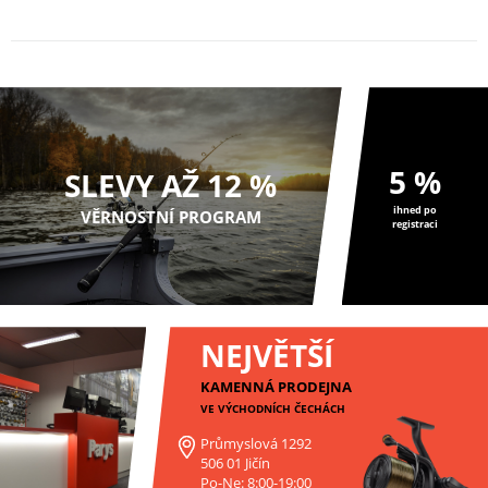
cílený lov kaprů. Proto
dostupnou cenu ...
přinášíme ...
5 %
SLEVY AŽ 12 %
ihned po
VĚRNOSTNÍ PROGRAM
registraci
NEJVĚTŠÍ
KAMENNÁ PRODEJNA
VE VÝCHODNÍCH ČECHÁCH
Průmyslová 1292
506 01 Jičín
Po-Ne: 8:00-19:00