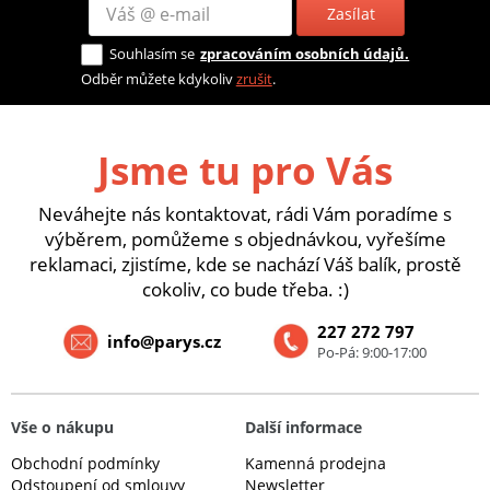
Zasílat
Souhlasím se
zpracováním osobních údajů.
Odběr můžete kdykoliv
zrušit
.
Jsme tu pro Vás
Neváhejte nás kontaktovat, rádi Vám poradíme s
výběrem, pomůžeme s objednávkou, vyřešíme
reklamaci, zjistíme, kde se nachází Váš balík, prostě
cokoliv, co bude třeba. :)
227 272 797
info@parys.cz
Po-Pá: 9:00-17:00
Vše o nákupu
Další informace
Obchodní podmínky
Kamenná prodejna
Odstoupení od smlouvy
Newsletter