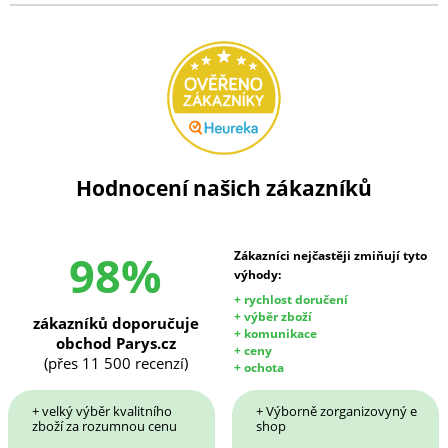
Hodnocení našich zákazníků
98%
Zákazníci nejčastěji zmiňují tyto
výhody:
+ rychlost doručení
+ výběr zboží
zákazníků doporučuje
+ komunikace
obchod Parys.cz
+ ceny
(přes 11 500 recenzí)
+ ochota
+ velký výběr kvalitního
+ Výborně zorganizovyný e
zboží za rozumnou cenu
shop