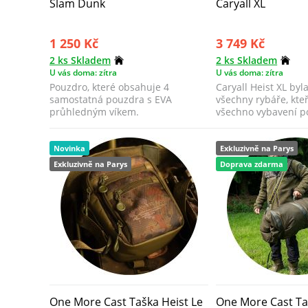
Slam Dunk
Caryall XL
1 250 Kč
3 749 Kč
2 ks Skladem
2 ks Skladem
U vás doma: zítra
U vás doma: zítra
Pouzdro, které obsahuje 4
Caryall Heist XL by
samostatná pouzdra s EVA
všechny rybáře, kteř
průhledným víkem.
všechno vybavení 
Novinka
Exkluzivně na Parys
Exkluzivně na Parys
Doprava zdarma
One More Cast Taška Heist Le
One More Cast Ta