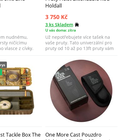
l
Holdall
3 750 Kč
3 ks Skladem
a
U vás doma: zítra
em nudnému,
Už nepotřebujete více tašek na
sty ničícímu
vaše pruty. Tato univerzální pro
o vlasce z cívky.
pruty od 10 až po 13ft pruty vám
nah...
rys
a
t Tackle Box The
One More Cast Pouzdro