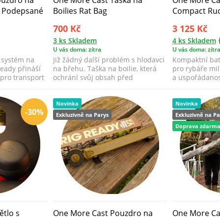
y Podepsané
Boilies Rat Bag
Compact Ruc
700 Kč
3 125 Kč
3 ks Skladem
4 ks Skladem
U vás doma: zítra
U vás doma: zítr
 systém na
Již žádný další problém s hlodavci
Kompaktní bato
Ready přináší
na břehu. Taška na boilie, která
pro rybáře mil
pro transport
ochrání svůj obsah před
a uspořádanos
veškerým...
vycházká...
Novinka
Novinka
-30%
Exkluzivně na Parys
Exkluzivně na Pa
Doprava zdarm
ětlo s
One More Cast Pouzdro na
One More Ca