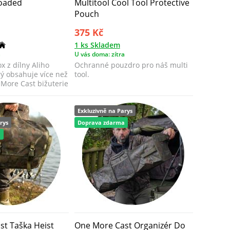
Loaded
Multitool Cool Tool Protective
Pouch
375 Kč
1 ks Skladem
a
U vás doma: zítra
x z dílny Aliho
Ochranné pouzdro pro náš multi
ý obsahuje více než
tool.
More Cast bižuterie
Exkluzivně na Parys
rys
Doprava zdarma
a
t Taška Heist
One More Cast Organizér Do