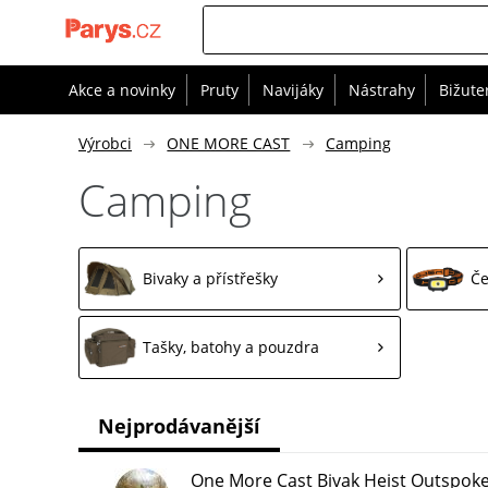
Akce a novinky
Pruty
Navijáky
Nástrahy
Bižute
Výrobci
ONE MORE CAST
Camping
Camping
Bivaky a přístřešky
Če
Tašky, batohy a pouzdra
Nejprodávanější
One More Cast Bivak Heist Outspoke