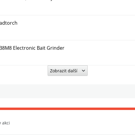
eadtorch
B8M8 Electronic Bait Grinder
Zobrazit další
ff Electronic Line Stripper Tool
st Extendable Rod Holdall
 Dunk
v akci