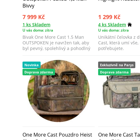
Bivvy
7 999 Kč
1 299 Kč
1 ks Skladem
4 ks Skladem
U vás doma: zítra
U vás doma: zítra
Bivak One More Cast 1.5 Man
Unikátní čelovka z 
OUTSPOKEN je navržen tak, aby
Cast, která umí vše,
byl pevný, spolehlivý a pohodlný
potřebujete.
při každé...
Novinka
Exkluzivně na Parys
Doprava zdarma
Doprava zdarma
One More Cast Pouzdro Heist
One More Cast Ta