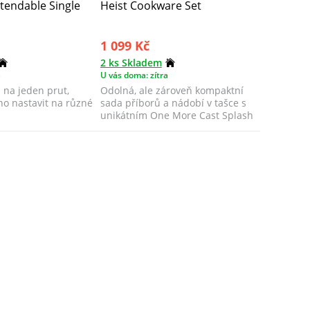
xtendable Single
Heist Cookware Set
1 099 Kč
2 ks Skladem
a
U vás doma: zítra
l na jeden prut,
Odolná, ale zároveň kompaktní
no nastavit na různé
sada příborů a nádobí v tašce s
unikátním One More Cast Splash
Camo vz...