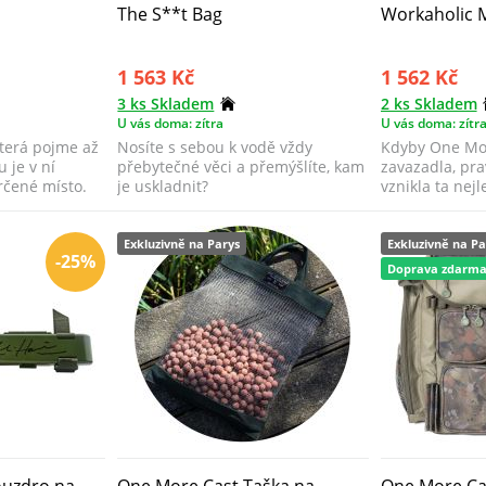
The S**t Bag
Workaholic M
1 563 Kč
1 562 Kč
3 ks Skladem
2 ks Skladem
U vás doma: zítra
U vás doma: zítr
terá pojme až
Nosíte s sebou k vodě vždy
Kdyby One Mor
u je v ní
přebytečné věci a přemýšlíte, kam
zavazadla, pr
rčené místo.
je uskladnit?
vznikla ta nejl
Workaholic je..
Exkluzivně na Parys
Exkluzivně na Pa
-25%
Doprava zdarm
ouzdro na
One More Cast Taška na
One More Ca