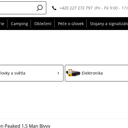
+420 227 272 797
(Po - Pá 9:00 - 17:
rie
Camping
Oblečení
Péče o úlovek
Stojany a signalizát
lovky a světla
Elektronika
n Peaked 1,5 Man Bivvy