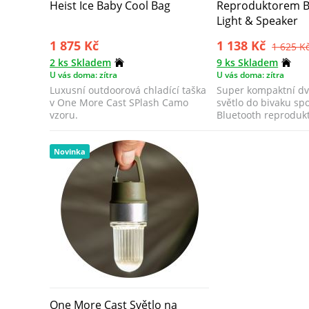
Heist Ice Baby Cool Bag
Reproduktorem B
Light & Speaker
1 875 Kč
1 138 Kč
1 625 K
2 ks Skladem
9 ks Skladem
U vás doma: zítra
U vás doma: zítra
Luxusní outdoorová chladící taška
Super kompaktní dv
v One More Cast SPlash Camo
světlo do bivaku sp
vzoru.
Bluetooth reproduk
Novinka
One More Cast Světlo na