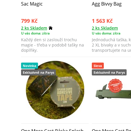
Sac Magic
Agg Bivvy Bag
799 Kč
1 563 Kč
2 ks Skladem
2 ks Skladem
U vás doma: zítra
U vás doma: zítra
Každý den si zaslouží trochu
Jednoduchá taška, k
magie - třeba v podobě tašky na
2 XL bivaky a v such
doplňky.
transportujete na u
Novinka
Sleva
Exkluzivně na Parys
Exkluzivně na Parys
One More Cast Páska Splash
One More Cast P