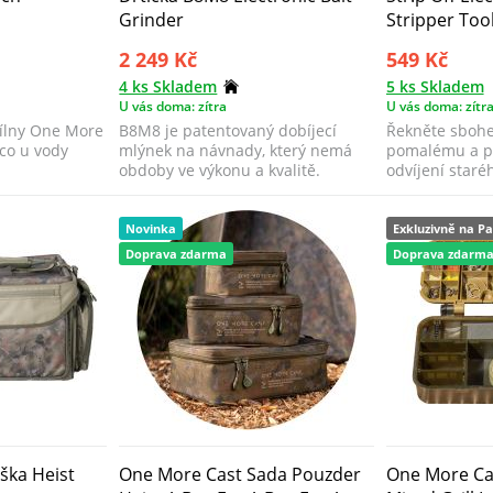
Grinder
Stripper Too
2 249 Kč
549 Kč
4 ks Skladem
5 ks Skladem
U vás doma: zítra
U vás doma: zítr
dílny One More
B8M8 je patentovaný dobíjecí
Řekněte sboh
 co u vody
mlýnek na návnady, který nemá
pomalému a pr
obdoby ve výkonu a kvalitě.
odvíjení staréh
Novinka
Exkluzivně na Pa
Doprava zdarma
Doprava zdarm
ška Heist
One More Cast Sada Pouzder
One More Cas