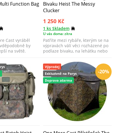
ulti Function Bag
Bivaku Heist The Messy
Clucker
1 250 Kč
1 ks Skladem
a
U vás doma: zítra
e Cast vyráběl
Patříte mezi rybáře, kterým se na
avděpodobně by
výpravách válí věci rozházené po
epší na světě.
podlaze bivaku, na lehátku nebo
.
n...
rys
Výprodej
-20%
a
Exkluzivně na Parys
Doprava zdarma
st Batoh Heist
One More Cast Přístřešek The