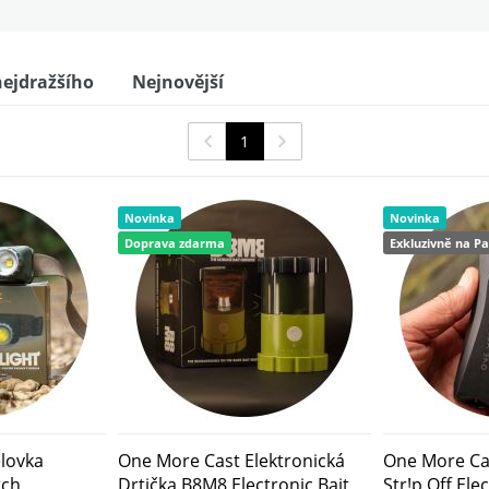
L
ejdražšího
Nejnovější
 Bag For A Bag For A Bag
1
 Grill Loaded
Novinka
Novinka
Doprava zdarma
Exkluzivně na Pa
lovka
One More Cast Elektronická
One More Cas
rch
Drtička B8M8 Electronic Bait
Str!p Off Ele