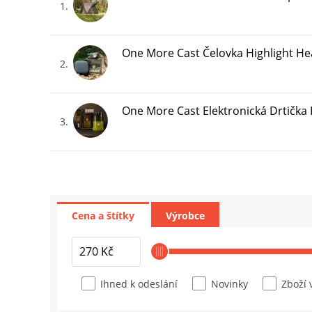
1
One More Cast Čelovka Highlight H
2
One More Cast Elektronická Drtička 
3
One More Cast Odvíječ Vlasce Str!p O
4
Cena a štítky
Výrobce
One More Cast Pouzdro Na Pruty Hei
5
One More Cast Pouzdro Heist Slam
Ihned k odeslání
Novinky
Zboží 
6