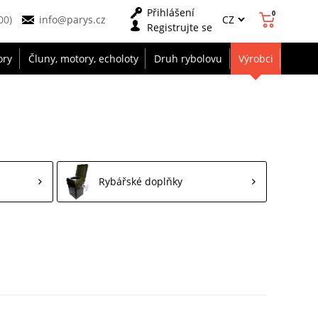
Přihlášení
0
CZ
00)
info@parys.cz
Registrujte se
ory
Čluny, motory, echoloty
Druh rybolovu
Výrobci
Rybářské doplňky