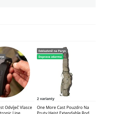
3 749 Kč
1 249 Kč
Exkluzivně na Parys
2 125 Kč
rys
Doprava zdarma
2 varianty
t Odvíječ Vlasce
One More Cast Pouzdro Na
ctronic Line
Pruty Heist Extendable Rod