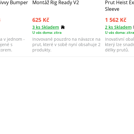
ivvy Bumper
Montáž Rig Ready V2
Prut Heist E
Sleeve
625 Kč
1 562 Kč
č
3 ks Skladem
2 ks Skladem
U vás doma: zítra
U vás doma: zítr
a v jednom -
Inovované pouzdro na návazce na
Inovativní oba
ojené s
prut, které v sobě nyní obsahuje 2
který lze snad
torem.
produkty.
délky prutů.