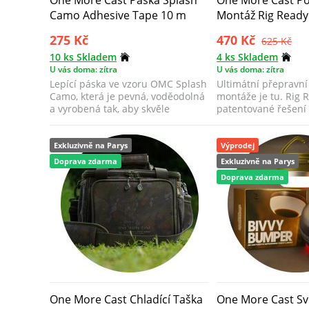
Camo Adhesive Tape 10 m
Montáž Rig Read
275 Kč
470 Kč
625 Kč
10 ks Skladem
4 ks Skladem
U vás doma: zítra
U vás doma: zítra
Lepící páska ve vzoru OMC Splash
Ultimátní přepravní
Camo, která je pevná, voděodolná
montáže je tu. Rig 
a vyrobená tak, aby skvěle
patentované řešení 
upravil...
hoto...
Exkluzivně na Parys
Výprodej
Doprava zdarma
Exkluzivně na Parys
Doprava zdarma
One More Cast Chladící Taška
One More Cast Sv