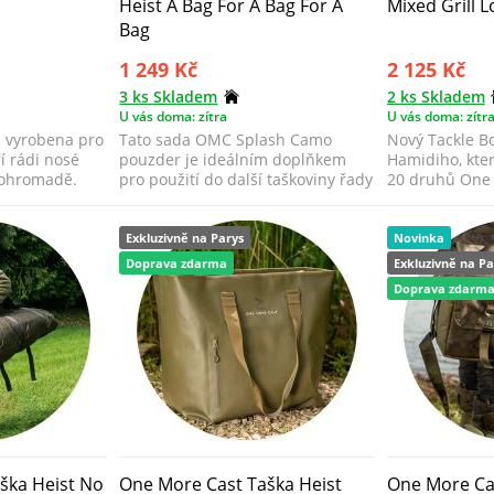
Heist A Bag For A Bag For A
Mixed Grill 
Bag
1 249 Kč
2 125 Kč
3 ks Skladem
2 ks Skladem
U vás doma: zítra
U vás doma: zítr
la vyrobena pro
Tato sada OMC Splash Camo
Nový Tackle Bo
í rádi nosé
pouzder je ideálním doplňkem
Hamidiho, kter
pohromadě.
pro použití do další taškoviny řady
20 druhů One 
Heist.
za ...
Exkluzivně na Parys
Novinka
Doprava zdarma
Exkluzivně na Pa
Doprava zdarm
ška Heist No
One More Cast Taška Heist
One More Cas