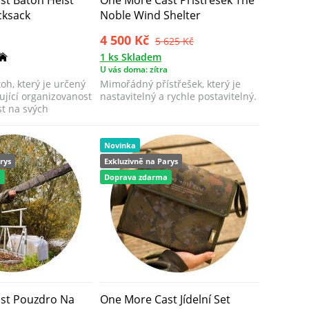
ksack
Noble Wind Shelter
4 500 Kč
5 625 Kč
1 ks Skladem
a
U vás doma: zítra
h, který je určený
Mimořádný přístřešek, který je
ující organizovanost
nastavitelný a rychle postavitelný.
t na svých
Novinka
rys
Exkluzivně na Parys
a
Doprava zdarma
st Pouzdro Na
One More Cast Jídelní Set