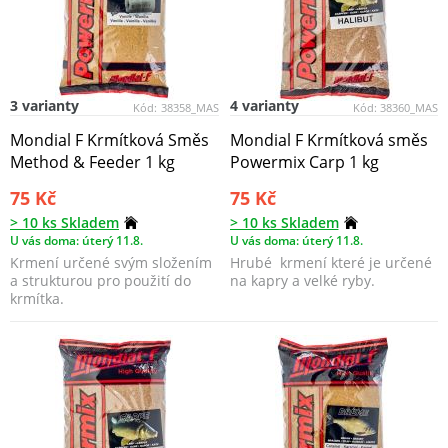
3 varianty
4 varianty
Kód:
38358_MAS
Kód:
38360_MAS
Mondial F Krmítková Směs
Mondial F Krmítková směs
Method & Feeder 1 kg
Powermix Carp 1 kg
75 Kč
75 Kč
> 10 ks Skladem
> 10 ks Skladem
U vás doma: úterý 11.8.
U vás doma: úterý 11.8.
Krmení určené svým složením
Hrubé krmení které je určené
a strukturou pro použití do
na kapry a velké ryby.
krmítka.