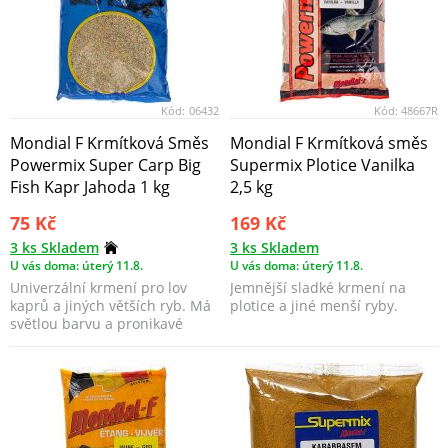
Kód:
06432
Kód:
48667R
Mondial F Krmítková Směs
Mondial F Krmítková směs
Powermix Super Carp Big
Supermix Plotice Vanilka
Fish Kapr Jahoda 1 kg
2,5 kg
75 Kč
169 Kč
3 ks Skladem
3 ks Skladem
U vás doma: úterý 11.8.
U vás doma: úterý 11.8.
Univerzální krmení pro lov
Jemnější sladké krmení na
kaprů a jiných větších ryb. Má
plotice a jiné menší ryby.
světlou barvu a pronikavé
jahodové aroma.