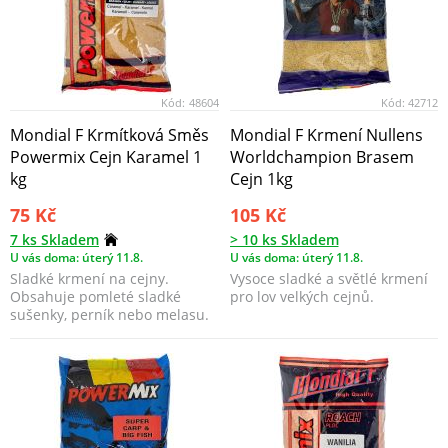
Kód:
48604
Kód:
42712
Mondial F Krmítková Směs
Mondial F Krmení Nullens
Powermix Cejn Karamel 1
Worldchampion Brasem
kg
Cejn 1kg
75 Kč
105 Kč
7 ks Skladem
> 10 ks Skladem
U vás doma: úterý 11.8.
U vás doma: úterý 11.8.
Sladké krmení na cejny.
Vysoce sladké a světlé krmení
Obsahuje pomleté sladké
pro lov velkých cejnů.
sušenky, perník nebo melasu.