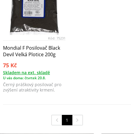
Kód:
75231
Mondial F Posilovač Black
Devil Velká Plotice 200g
75 Kč
Skladem na ext. skladě
U vás doma: čtvrtek 20.8.
Černý práškový posilovač pro
zvýšení atraktivity krmení.
1