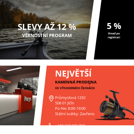
5 %
SLEVY AŽ 12 %
ihned po
VĚRNOSTNÍ PROGRAM
registraci
NEJVĚTŠÍ
KAMENNÁ PRODEJNA
VE VÝCHODNÍCH ČECHÁCH
Průmyslová 1292
506 01 Jičín
Po-Ne: 8:00-19:00
Státní svátky: Zavřeno
+420 227 272 797