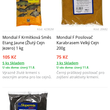
Kód:
42382M
Kód:
20682
Mondial F Krmítková Směs
Mondial F Posilovač
Etang Jaune (Žlutý Cejn
Karabrasem Velký Cejn
Jezero) 1 kg
200g
105 Kč
75 Kč
5 ks Skladem
3 ks Skladem
U vás doma: úterý 11.8.
U vás doma: úterý 11.8.
Výrazně žluté krmení s
Černý práškový posilovač pro
ovocným aroma pro lov cejnů.
zvýšení atraktivity krmení.