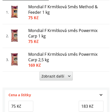
Mondial F Krmítková Směs Method &
Feeder 1 kg
1
75 Kč
Mondial F Krmítková směs Powermix
Carp 1 kg
2
75 Kč
Mondial F Krmítková směs Powermix
Carp 2,5 kg
3
169 Kč
Zobrazit další
Mondial F Krmítková směs Powermix
Cejn Karamel 2,5 kg
4
169 Kč
Cena a štítky
Mondial F Krmítková Směs Powermix
Cejn Karamel 1 kg
5