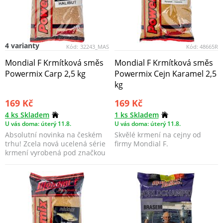
4 varianty
Kód:
32243_MAS
Kód:
48665R
Mondial F Krmítková směs
Mondial F Krmítková směs
Powermix Carp 2,5 kg
Powermix Cejn Karamel 2,5
kg
169 Kč
169 Kč
4 ks Skladem
1 ks Skladem
U vás doma: úterý 11.8.
U vás doma: úterý 11.8.
Absolutní novinka na českém
Skvělé krmení na cejny od
trhu! Zcela nová ucelená série
firmy Mondial F.
krmení vyrobená pod značkou
Mondial-...