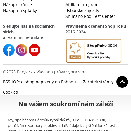
Nákupní rádce
Affiliate program
Nákup na splátky
Rybářské zájezdy
Shimano Rod Test Center
Sledujte nás na sociálních
Pravidelná ocenění Shop roku
sítích
2016-2024
ať Vám nic neunikne
©2023 Parys.cz - Všechna práva vyhrazena
BSSHOP: e-shop napojený na Pohodu
Začátek stránky
Cookies
Na vašem soukromí nám záleží
My, společnost Párysův rybářský ráj, s.r.o. IČO 48171930,
používáme soubory cookies a další údaje k zajištění funkčnosti
webu. S Vaším souhlasem k personalizaci obsahu a reklam,