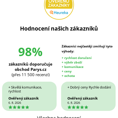
Hodnocení našich zákazníků
98%
Zákazníci nejčastěji zmiňují tyto
výhody:
+ rychlost doručení
+ výběr zboží
zákazníků doporučuje
+ komunikace
obchod Parys.cz
+ ceny
(přes 11 500 recenzí)
+ ochota
+ Skvělá komunikace,
+ Dobrý ceny Rychle dodání
rychlost
Ověřený zákazník
Ověřený zákazník
6. 8. 2026
6. 8. 2026
5
5
Všechna hodnocení