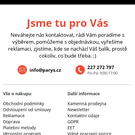
Jsme tu pro Vás
Neváhejte nás kontaktovat, rádi Vám poradíme s
výběrem, pomůžeme s objednávkou, vyřešíme
reklamaci, zjistíme, kde se nachází Váš balík, prostě
cokoliv, co bude třeba. :)
227 272 797
info@parys.cz
Po-Pá: 9:00-17:00
Vše o nákupu
Další informace
Obchodní podmínky
Kamenná prodejna
Odstoupení od smlouvy
Newsletter
Reklamace
Kontaktní údaje
Doprava
GDPR
Platební metody
EET
Věrnostní program
Volné pracovní pozice