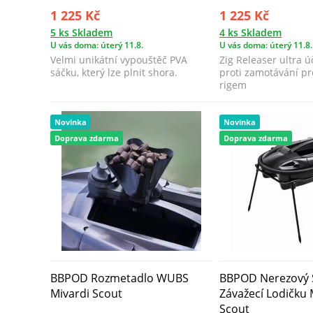
1 225 Kč
1 225 Kč
5 ks Skladem
4 ks Skladem
U vás doma: úterý 11.8.
U vás doma: úterý 11.8.
Velmi unikátní vypouštěč PVA
Zig Releaser ultra 
sáčku, který lze plnit shora.
proti zamotávání pro
rigem
Novinka
Novinka
Doprava zdarma
Doprava zdarma
BBPOD Rozmetadlo WUBS
BBPOD Nerezový 
Mivardi Scout
Závažecí Lodičku 
Scout