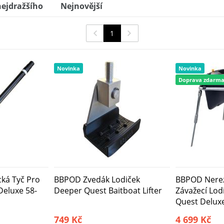
ejdražšího
Nejnovější
Lodičku RidgeMonkey Hunter 750 Front Mount
1
st
Novinka
Novinka
Doprava zdarm
ká Tyč Pro
BBPOD Zvedák Lodiček
BBPOD Nerez
Deluxe 58-
Deeper Quest Baitboat Lifter
Závažecí Lod
Quest Delux
749 Kč
4 699 Kč