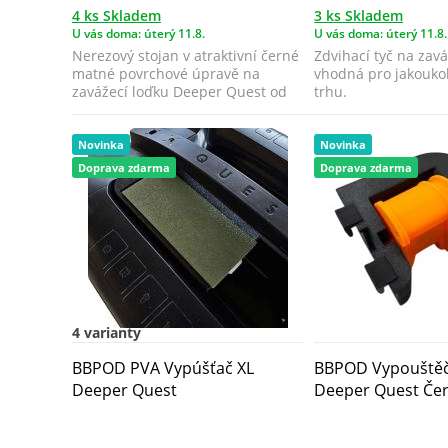
4 ks Skladem
3 ks Skladem
U vás doma: úterý 11.8.
U vás doma: úterý 11.8.
Nerezový stojan v atraktivní černé
Zdvihací tyč na zavá
matné povrchové úpravě na
vhodná pro jakoukol
zavážecí loďku Deeper Quest od
trhu.
BBPOD, s...
Novinka
Novinka
Doprava zdarma
Doprava zdarma
4 varianty
BBPOD PVA Vypúšťač XL
BBPOD Vypouštěč 
Deeper Quest
Deeper Quest Če