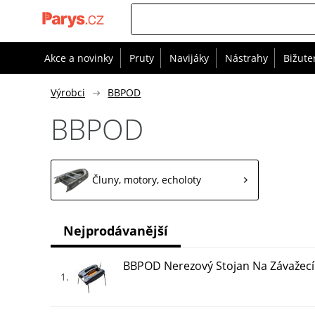
Akce a novinky
Pruty
Navijáky
Nástrahy
Bižute
Výrobci
BBPOD
BBPOD
Čluny, motory, echoloty
Nejprodávanější
BBPOD Nerezový Stojan Na Závažecí
1