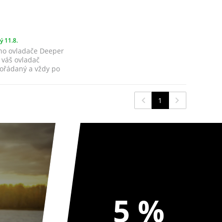
ý 11.8.
ho ovladače Deeper
 váš ovladač
ořádaný a vždy po
1
5 %