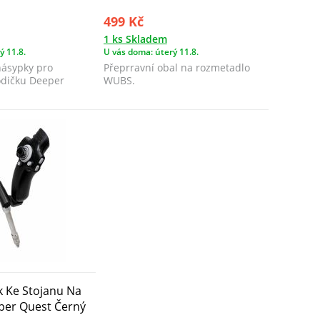
499 Kč
1 ks Skladem
ý 11.8.
U vás doma: úterý 11.8.
násypky pro
Přeprravní obal na rozmetadlo
dičku Deeper
WUBS.
 Ke Stojanu Na
per Quest Černý