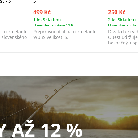
t - S
S
499 Kč
250 Kč
1 ks Skladem
2 ks Skladem
U vás doma: úterý 11.8.
U vás doma: úter
cí rozmetadlo
Přeprravní obal na rozmetadlo
Držák dálkové
y slovenského
WUBS velikosti S.
Quest udržuje
bezpečný, usp
ruce.
Y AŽ 12 %