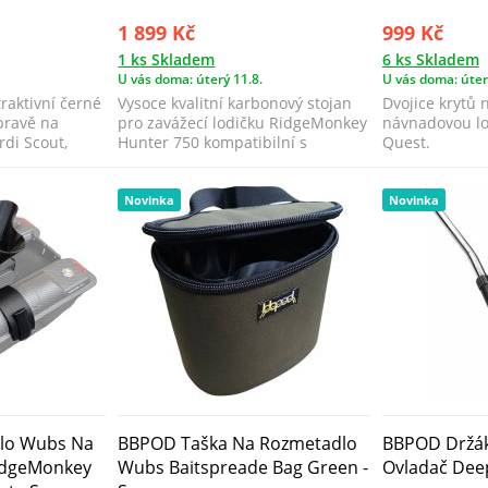
1 899 Kč
999 Kč
1 ks Skladem
6 ks Skladem
U vás doma: úterý 11.8.
U vás doma: úter
raktivní černé
Vysoce kvalitní karbonový stojan
Dvojice krytů 
pravě na
pro zavážecí lodičku RidgeMonkey
návnadovou lo
rdi Scout,
Hunter 750 kompatibilní s
Quest.
hlubším ...
Novinka
Novinka
lo Wubs Na
BBPOD Taška Na Rozmetadlo
BBPOD Držák
RidgeMonkey
Wubs Baitspreade Bag Green -
Ovladač Dee