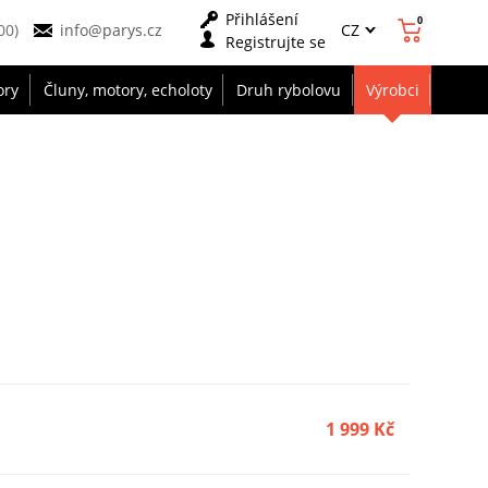
Přihlášení
0
CZ
00)
info@parys.cz
Registrujte se
ory
Čluny, motory, echoloty
Druh rybolovu
Výrobci
1 999 Kč