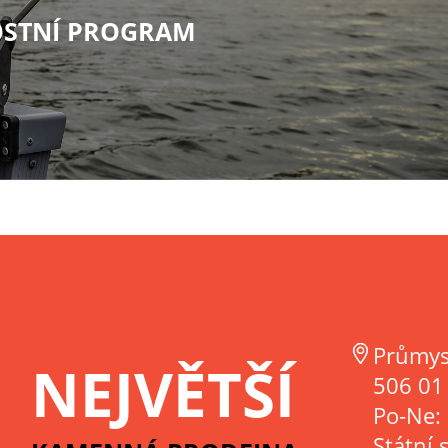
STNÍ PROGRAM
Průmys
NEJVĚTŠÍ
506 01 
Po-Ne:
Státní 