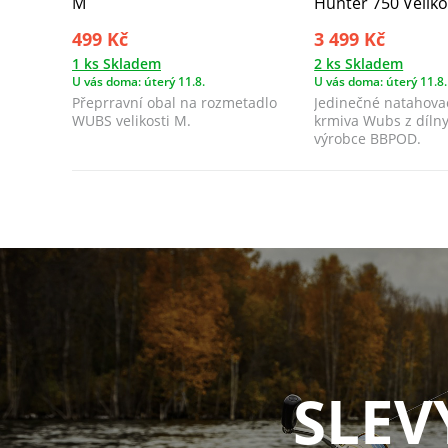
M
Hunter 750 Velikos
499 Kč
3 499 Kč
1 ks Skladem
2 ks Skladem
U vás doma: úterý 11.8.
U vás doma: úterý 11.8.
Přeprravní obal na rozmetadlo
Jedinečné natahova
WUBS velikosti M.
krmiva Wubs z díln
výrobce BBPOD.
SLEV