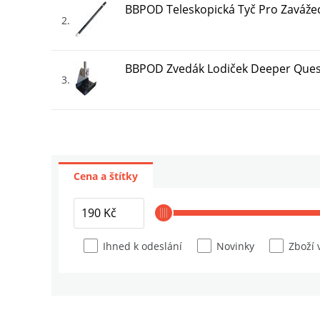
BBPOD Teleskopická Tyč Pro Zavážec
2
BBPOD Zvedák Lodiček Deeper Quest 
3
BBPOD Nerezový Stojan Na Závažecí
4
Cena a štítky
BBPOD Čepičky S Písmenky Deeper 
5
BBPOD PVA Vypúšťač XL Deeper Qu
Ihned k odeslání
Novinky
Zboží 
6
BBPOD Vypouštěč Zig-Rig Deeper Q
7