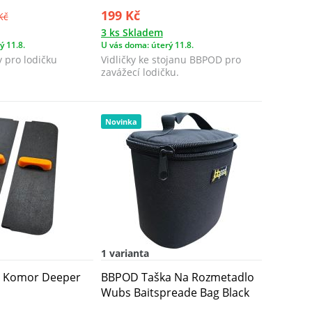
199 Kč
Kč
3 ks Skladem
ý 11.8.
U vás doma: úterý 11.8.
 pro lodičku
Vidličky ke stojanu BBPOD pro
zavážecí lodičku.
Novinka
1 varianta
y Komor Deeper
BBPOD Taška Na Rozmetadlo
Wubs Baitspreade Bag Black