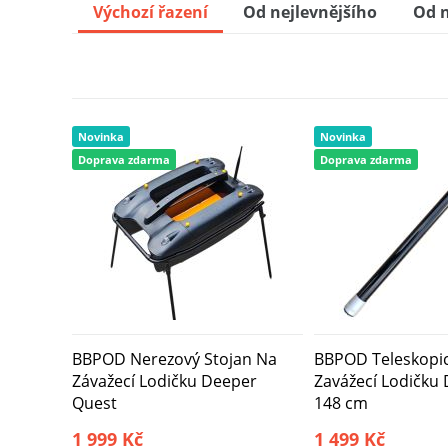
Výchozí řazení
Od nejlevnějšího
Od n
BBPOD Držák Na Deeper Sonar Pro 
8
BBPOD Dvířka Násypky Deeper Que
Novinka
Novinka
9
Doprava zdarma
Doprava zdarma
BBPOD Nerezový Stojan Na
BBPOD Teleskopic
Závažecí Lodičku Deeper
Zavážecí Lodičku 
Quest
148 cm
1 999 Kč
1 499 Kč