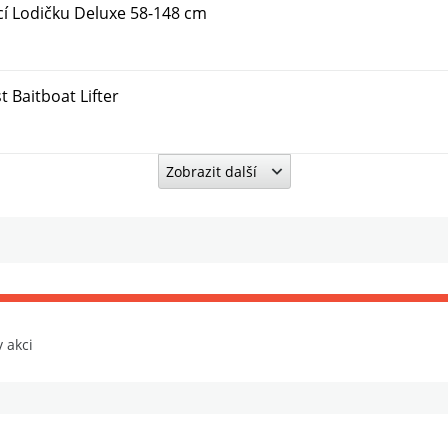
í Lodičku Deluxe 58-148 cm
Baitboat Lifter
Zobrazit další
 Lodičku Deeper Quest Deluxe
Quest
est
v akci
uest Černý