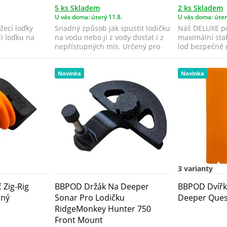
5 ks Skladem
2 ks Skladem
U vás doma: úterý 11.8.
U vás doma: úter
žecí loďky
Snadný způsob jak spustit lodičku
Náš DELUXE po
i loďku na
na vodu nebo ji z vody dostat i z
maximální stab
nepřístupných mís. Určený pro
loď bezpečně n
De...
jakýchko...
Novinka
Novinka
3 varianty
Zig-Rig
BBPOD Držák Na Deeper
BBPOD Dvířk
rný
Sonar Pro Lodičku
Deeper Ques
RidgeMonkey Hunter 750
Front Mount