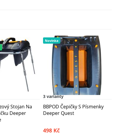
749 Kč
Novinka
750 Kč
a
3 varianty
ový Stojan Na
BBPOD Čepičky S Písmenky
ičku Deeper
Deeper Quest
e
498 Kč