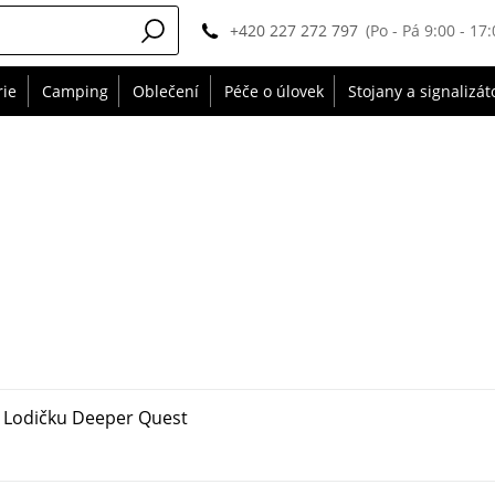
+420 227 272 797
(Po - Pá 9:00 - 17:
rie
Camping
Oblečení
Péče o úlovek
Stojany a signalizát
 Lodičku Deeper Quest