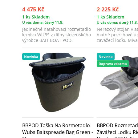
4 475 Kč
2 225 Kč
1 ks Skladem
1 ks Skladem
U vás doma: úterý 11.8.
U vás doma: úterý 11.8.
Jedinečné natahovací rozmetadlo
Nerezový stojan v at
krmiva WUBS z dílny slovenského
matné povrchové ú
výrobce BAIT BOAT POD.
zavážecí loďku Miva
specialis...
Novinka
Novinka
Doprava zdarma
BBPOD Taška Na Rozmetadlo
BBPOD Rozmetad
Wubs Baitspreade Bag Green -
Zavážecí Loďku 