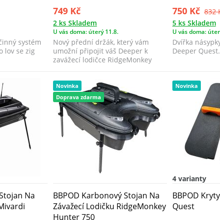
749 Kč
750 Kč
832 
2 ks Skladem
5 ks Skladem
U vás doma: úterý 11.8.
U vás doma: úter
účinný systém
Nový přední držák, který vám
Dvířka násypky
 lov se zig
umožní připojit váš Deeper k
Deeper Quest.
zavážecí lodičce RidgeMonkey
Hunter 750 za...
Novinka
Novinka
Doprava zdarma
4 varianty
Stojan Na
BBPOD Karbonový Stojan Na
BBPOD Kryt
Mivardi
Závažecí Lodičku RidgeMonkey
Quest
Hunter 750