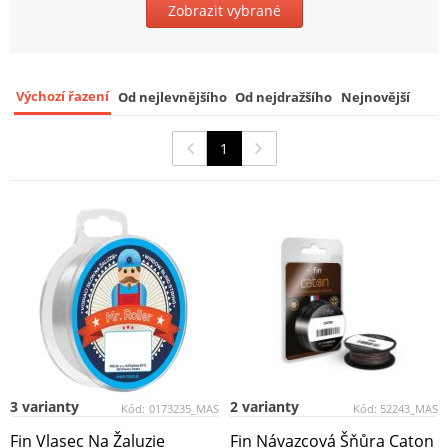
Zobrazit vybrané
Výchozí řazení
Od nejlevnějšího
Od nejdražšího
Nejnovější
1
3 varianty
2 varianty
Kód:
0173235_MAS
Kód:
52243_MAS
Fin Vlasec Na Žaluzie
Fin Návazcová Šňůra Caton