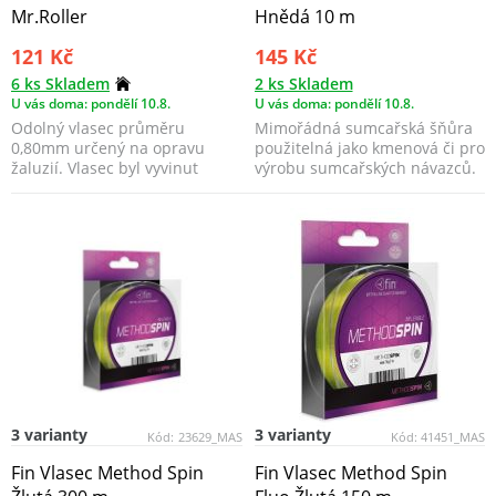
Mr.Roller
Hnědá 10 m
121 Kč
145 Kč
6 ks Skladem
2 ks Skladem
U vás doma: pondělí 10.8.
U vás doma: pondělí 10.8.
Odolný vlasec průměru
Mimořádná sumcařská šňůra
0,80mm určený na opravu
použitelná jako kmenová či pro
žaluzií. Vlasec byl vyvinut
výrobu sumcařských návazců.
speciálně pro vysokou...
3 varianty
3 varianty
Kód:
23629_MAS
Kód:
41451_MAS
Fin Vlasec Method Spin
Fin Vlasec Method Spin