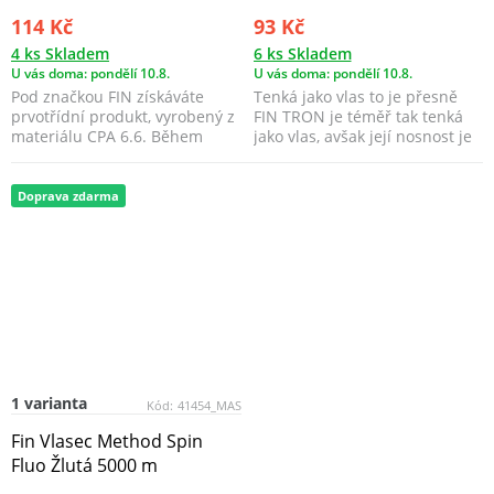
114 Kč
93 Kč
4 ks Skladem
6 ks Skladem
U vás doma: pondělí 10.8.
U vás doma: pondělí 10.8.
Pod značkou FIN získáváte
Tenká jako vlas to je přesně
prvotřídní produkt, vyrobený z
FIN TRON je téměř tak tenká
materiálu CPA 6.6. Během
jako vlas, avšak její nosnost je
výrobního ...
porovnatel...
Doprava zdarma
1 varianta
Kód:
41454_MAS
Fin Vlasec Method Spin
Fluo Žlutá 5000 m