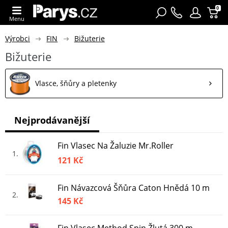
0
Menu
Výrobci
FIN
Bižuterie
Bižuterie
Vlasce, šňůry a pletenky
Nejprodávanější
Fin Vlasec Na Žaluzie Mr.Roller
1
121 Kč
Fin Návazcová Šňůra Caton Hnědá 10 m
2
145 Kč
Fin Vlasec Method Spin Žlutá 300 m