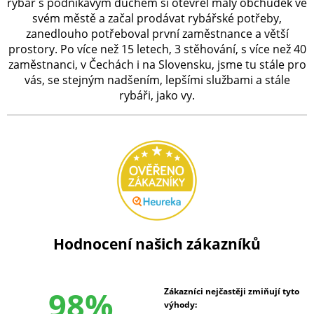
rybář s podnikavým duchem si otevřel malý obchůdek ve
svém městě a začal prodávat rybářské potřeby,
zanedlouho potřeboval první zaměstnance a větší
prostory. Po více než 15 letech, 3 stěhování, s více než 40
zaměstnanci, v Čechách i na Slovensku, jsme tu stále pro
vás, se stejným nadšením, lepšími službami a stále
rybáři, jako vy.
Hodnocení našich zákazníků
98%
Zákazníci nejčastěji zmiňují tyto
výhody: