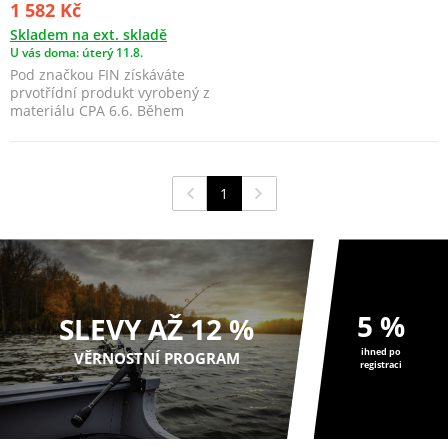
1 582 Kč
Skladem na ext. skladě
U vás doma: úterý 11.8.
Pod značkou FIN získáváte
prvotřídní produkt vyrobený z
materiálu CPA 6.6. Během
výrobního procesu b...
1
5 %
SLEVY AŽ 12 %
ihned po
VĚRNOSTNÍ PROGRAM
registraci