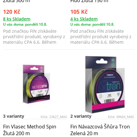
Žlutá 300 m
Fluo Žlutá 150 m
120 Kč
105 Kč
8 ks Skladem
4 ks Skladem
U vás doma: pondělí 10.8.
U vás doma: pondělí 10.8.
Pod značkou FIN získáváte
Pod značkou FIN získáváte
prvotřídní produkt, vyrobený z
prvotřídní produkt vyrobený z
materiálu CPA 6.6. Během
materiálu CPA 6.6. Během
výrobního ...
výrobního procesu b...
3 varianty
2 varianty
Kód:
23627_MAS
Kód:
49664_MAS
Fin Vlasec Method Spin
Fin Návazcová Šňůra Tron
Žlutá 200 m
Zelená 20 m