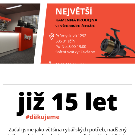
NEJVĚTŠÍ
KAMENNÁ PRODEJNA
VE VÝCHODNÍCH ČECHÁCH
Průmyslová 1292
506 01 Jičín
Po-Ne: 8:00-19:00
Státní svátky: Zavřeno
+420 227 272 797
již 15 let
#děkujeme
Začali jsme jako většina rybářských potřeb, nadšený