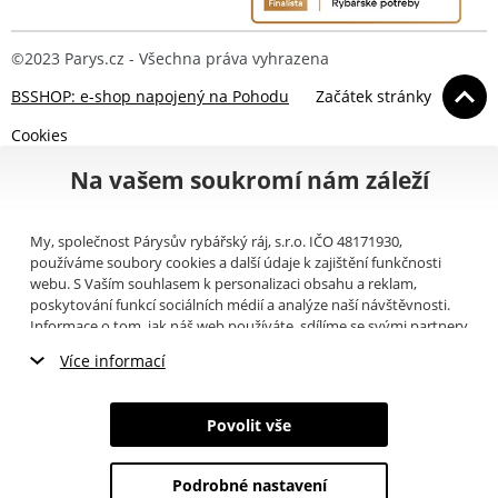
©2023 Parys.cz - Všechna práva vyhrazena
BSSHOP: e-shop napojený na Pohodu
Začátek stránky
Cookies
Na vašem soukromí nám záleží
My, společnost Párysův rybářský ráj, s.r.o. IČO 48171930,
používáme soubory cookies a další údaje k zajištění funkčnosti
webu. S Vaším souhlasem k personalizaci obsahu a reklam,
poskytování funkcí sociálních médií a analýze naší návštěvnosti.
Informace o tom, jak náš web používáte, sdílíme se svými partnery
pro sociální média, inzerci a analýzy (například Google).
Zde
si
Více informací
můžete přečíst, jak tyto informace Google používá. Partneři tyto
údaje mohou kombinovat s dalšími informacemi, které jste jim
Nezbytné cookies
poskytli nebo které získali v důsledku toho, že používáte jejich
Povolit vše
služby. Tyto údaje zahrnují cookies, data z dalších úložišť, IP
Marketingové cookies
adresu a další informace spojené s prohlížením webu. Svůj souhlas
se zpracováním cookies můžete odvolat
zde
.
Podrobné nastavení