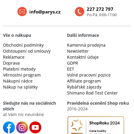
227 272 797
info@parys.cz
Po-Pá: 9:00-17:00
Vše o nákupu
Další informace
Obchodní podmínky
Kamenná prodejna
Odstoupení od smlouvy
Newsletter
Reklamace
Kontaktní údaje
Doprava
GDPR
Platební metody
EET
Věrnostní program
Volné pracovní pozice
Nákupní rádce
Affiliate program
Nákup na splátky
Rybářské zájezdy
Shimano Rod Test Center
Sledujte nás na sociálních
Pravidelná ocenění Shop roku
sítích
2016-2024
ať Vám nic neunikne