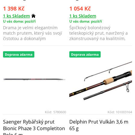
1 398 Kč
1 054 Kč
1 ks Skladem
1 ks Skladem
U vás doma: pozítří
U vás doma: pozítří
Drama je velmi elegantním
Špičkový bolonézový
match prutem, který vás svojí
teleskopický prut, navržený a
čistotou a dokonalým
zkonstruovaný na kvalitním,
zpracováním uchvátí od ...
ale hlavně odolném 24T...
Doprava zdarma
Doprava zdarma
Kód:
5780600
Kód:
101003164
Saenger Rybářský prut
Delphin Prut Vulkán 3,6 m
Bionic Phaze 3 Completiton
65 g