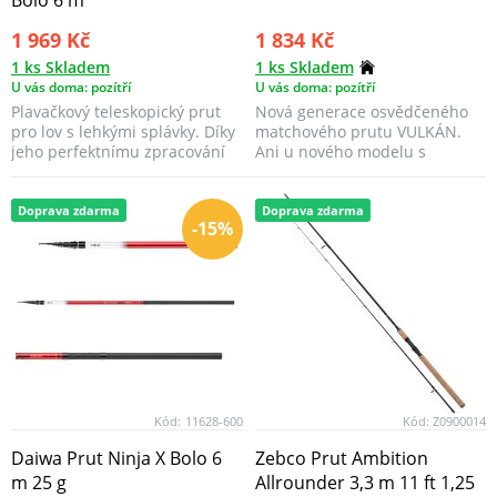
Bolo 6 m
1 969 Kč
1 834 Kč
1 ks Skladem
1 ks Skladem
U vás doma: pozítří
U vás doma: pozítří
Plavačkový teleskopický prut
Nová generace osvědčeného
pro lov s lehkými splávky. Díky
matchového prutu VULKÁN.
jeho perfektnímu zpracování
Ani u nového modelu s
vás upoutá ...
označením NXT jsme
nezapomn...
Doprava zdarma
Doprava zdarma
-15%
Kód:
11628-600
Kód:
Z0900014
Daiwa Prut Ninja X Bolo 6
Zebco Prut Ambition
m 25 g
Allrounder 3,3 m 11 ft 1,25