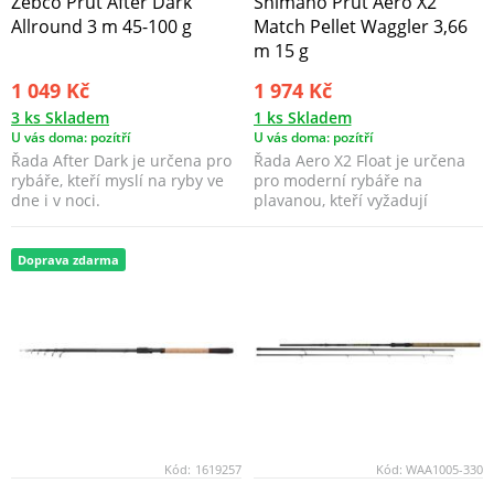
Zebco Prut After Dark
Shimano Prut Aero X2
Allround 3 m 45-100 g
Match Pellet Waggler 3,66
m 15 g
1 049 Kč
1 974 Kč
3 ks Skladem
1 ks Skladem
U vás doma: pozítří
U vás doma: pozítří
Řada After Dark je určena pro
Řada Aero X2 Float je určena
rybáře, kteří myslí na ryby ve
pro moderní rybáře na
dne i v noci.
plavanou, kteří vyžadují
kvalitu, výkon a skvělý ...
Doprava zdarma
Kód:
1619257
Kód:
WAA1005-330