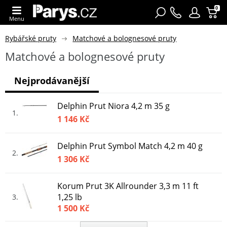
0
Menu
Rybářské pruty
Matchové a bolognesové pruty
Matchové a bolognesové pruty
Nejprodávanější
Delphin Prut Niora 4,2 m 35 g
1
1 146 Kč
Delphin Prut Symbol Match 4,2 m 40 g
2
1 306 Kč
Korum Prut 3K Allrounder 3,3 m 11 ft
1,25 lb
3
1 500 Kč