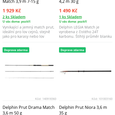
Match 3,9 m 7-15 g
4,2 m 30 g
1 929 Kč
1 490 Kč
2 ks Skladem
1 ks Skladem
U vás doma: pozítří
U vás doma: pozítří
Vynikající a jemný match prut,
Delphin LEGIA Match je
ideální pro lov cejnů, stejně
vyrobena z čistého 24T
jako pro karasy nebo lov
karbonu. Štíhlý průměr blanku
malých kaprů.
při rukojeti umožni...
Doprava zdarma
Doprava zdarma
Kód:
140918360
Kód:
101003160
Delphin Prut Drama Match
Delphin Prut Niora 3,6 m
3,6 m 50 g
35 g