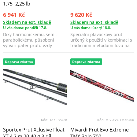
1,75+2,25 lb
6 941 Kč
9 620 Kč
Skladem na ext. skladě
Skladem na ext. skladě
U vás doma: pondělí 17.8.
U vás doma: úterý 18.8.
Díky harmonickému, semi-
Speciální plavačkový prut
parabolickému působení
určený k použití v kombinaci s
vytváří páteř prutu vždy
tradičními metodami lovu na
dostatek energie k tomu, aby...
plavanou.
Doprava zdarma
Doprava zdarma
Kód:
187 138428
Kód:
MIV-EVOTMXB700
Sportex Prut Xclusive Float
Mivardi Prut Evo Extreme
XT 4,2 m 20-40 g 3-díl
TMX Bolo 700