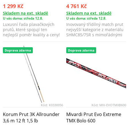
1 299 Kč
4 761 Kč
Skladem na ext. skladě
Skladem na ext. skladě
U vás doma: středa 12.8.
U vás doma: středa 12.8.
Luxusní řada plavačkových
Inovovaný třídílný match prut
prutů, které spojují ten
nejvyšší kategorie z materiálu
nejlepší poměr kvality a ceny!
SHMC85/75R s mimořádnými
Jsou vhodná jak na...
odhozovými sch...
Doprava zdarma
Doprava zdarma
Kód:
K0330056
Kód:
MIV-EVOTMXB600
Korum Prut 3K Allrounder
Mivardi Prut Evo Extreme
3,6 m 12 ft 1,5 lb
TMX Bolo 600