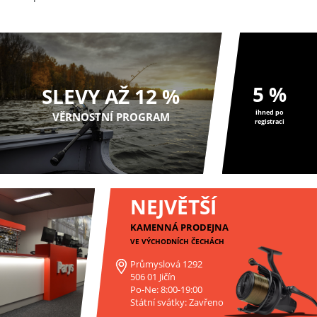
5 %
SLEVY AŽ 12 %
ihned po
VĚRNOSTNÍ PROGRAM
registraci
NEJVĚTŠÍ
KAMENNÁ PRODEJNA
VE VÝCHODNÍCH ČECHÁCH
Průmyslová 1292
506 01 Jičín
Po-Ne: 8:00-19:00
Státní svátky: Zavřeno