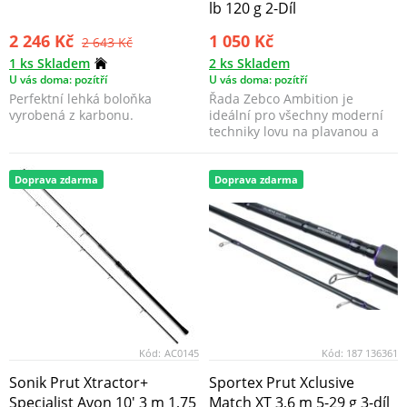
lb 120 g 2-Díl
2 246 Kč
1 050 Kč
2 643 Kč
1 ks Skladem
2 ks Skladem
U vás doma: pozítří
U vás doma: pozítří
Perfektní lehká boloňka
Řada Zebco Ambition je
vyrobená z karbonu.
ideální pro všechny moderní
techniky lovu na plavanou a
feeder.
Doprava zdarma
Doprava zdarma
Kód:
AC0145
Kód:
187 136361
Sonik Prut Xtractor+
Sportex Prut Xclusive
Specialist Avon 10' 3 m 1,75
Match XT 3,6 m 5-29 g 3-díl