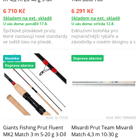
6 710 Kč
6 291 Kč
Skladem na ext. skladě
Skladem na ext. skladě
U vás doma: pondělí 17.8.
U vás doma: středa 12.8.
Špičkové plovákové pruty,
Exkluzivní boloňka pro
které nastavují nové standardy
nejnáročnější rybáře a
ve světě lovu na plovák.
závodníky v novém designu a s
Osazené špičkové k...
vylepšenou akcí.
Novinka
Doprava zdarma
Doprava zdarma
Kód:
G-13153
Kód:
MIV-TMM430
Giants Fishing Prut Fluent
Mivardi Prut Team Mivardi
MK2 Match 3 m 5-20 g 3-Díl
Match 4,3 m 10-30 g