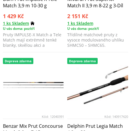
Match 3,9 m 10-30 g
Match II 3,9 m 8-22 g 3-Díl
1 429 Kč
2 151 Kč
1 ks Skladem
1 ks Skladem
U vás doma: pozítří
U vás doma: pozítří
Pruty IMPULSE-X Match a Tele
Třídílné matchové pruty z
Match mají extrémně tenké
vysoce modulovaného uhlíku
blanky, skvělou akci a
SHMC50 – SHMC65.
vyváženost.
Doprava zdarma
Doprava zdarma
Kód:
12040391
Kód:
140917420
Benzar Mix Prut Concourse
Delphin Prut Legia Match