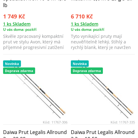
lb
1 749 Kč
6 710 Kč
1 ks Skladem
1 ks Skladem
U vás doma: pozítří
U vás doma: pozítří
Skvěle zpracovaný kompaktní
Tyto vynikající pruty mají
prut ve stylu Avon, který má
neuvěřitelně lehký, štíhlý a
příjemné progresivní zatížení
rychlý blank, který je navržen
1.75 lb, což ...
se silnou pát...
Novinka
Novinka
Doprava zdarma
Doprava zdarma
Kód:
11767-306
Kód:
11767-335
Daiwa Prut Legalis Allround
Daiwa Prut Legalis Allround