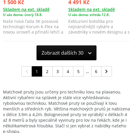
1 500 Kč
4 491 Kč
Skladem na ext. skladě
Skladem na ext. skladě
U vás doma: úterý 18.8.
U vás doma: středa 12.8.
Naše nová řada 3K posouvá
Exkluzivní boloňka pro
technologii Korum K-Flex na
nejnáročnější rybáře a
novou úroveň a přináší lehčí a
závodníky v novém designu a s
rychlejší pruty...
vylepšenou akcí.
Zobrazit dalších 30
1
2
3
4
5
6
Matchové pruty jsou určeny pro techniku lovu na plavanou.
Aktivní rybaření na splávek je stále více vyhledávanou
rybolovnou technikou. Matchové pruty se používají k lovu
menších a středních ryb. Většina matchových prutů je nabízena
v délce 3,9m a 4,2m. Bolognesové pruty se vyrábějí v délkách 4
až 8 metrů a byly speciálně vyvinuty pro lov na řekách, kde je i
několikametrová hloubka. Stačí si jen vybrat z nabídky našeho
e-shopu.