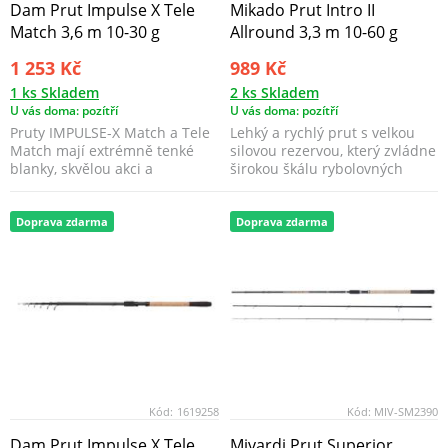
Dam Prut Impulse X Tele
Mikado Prut Intro II
Match 3,6 m 10-30 g
Allround 3,3 m 10-60 g
1 253 Kč
989 Kč
1 ks Skladem
2 ks Skladem
U vás doma: pozítří
U vás doma: pozítří
Pruty IMPULSE-X Match a Tele
Lehký a rychlý prut s velkou
Match mají extrémně tenké
silovou rezervou, který zvládne
blanky, skvělou akci a
širokou škálu rybolovných
vyváženost.
technik.
Doprava zdarma
Doprava zdarma
Kód:
1619258
Kód:
MIV-SM2390
Dam Prut Impulse X Tele
Mivardi Prut Superior