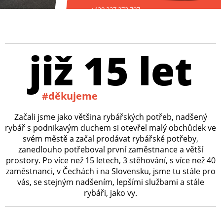
+420 227 272 797
již 15 let
#děkujeme
Začali jsme jako většina rybářských potřeb, nadšený
rybář s podnikavým duchem si otevřel malý obchůdek ve
svém městě a začal prodávat rybářské potřeby,
zanedlouho potřeboval první zaměstnance a větší
prostory. Po více než 15 letech, 3 stěhování, s více než 40
zaměstnanci, v Čechách i na Slovensku, jsme tu stále pro
vás, se stejným nadšením, lepšími službami a stále
rybáři, jako vy.