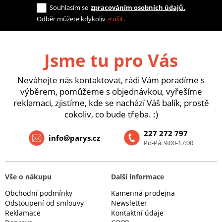
Souhlasím se
zpracováním osobních údajů.
Odběr můžete kdykoliv
zrušit
.
Jsme tu pro Vás
Neváhejte nás kontaktovat, rádi Vám poradíme s
výběrem, pomůžeme s objednávkou, vyřešíme
reklamaci, zjistíme, kde se nachází Váš balík, prostě
cokoliv, co bude třeba. :)
227 272 797
info@parys.cz
Po-Pá: 9:00-17:00
Vše o nákupu
Další informace
Obchodní podmínky
Kamenná prodejna
Odstoupení od smlouvy
Newsletter
Reklamace
Kontaktní údaje