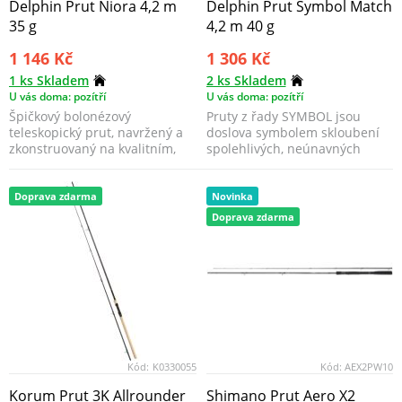
Delphin Prut Niora 4,2 m
Delphin Prut Symbol Match
35 g
4,2 m 40 g
1 146 Kč
1 306 Kč
1 ks Skladem
2 ks Skladem
U vás doma: pozítří
U vás doma: pozítří
Špičkový bolonézový
Pruty z řady SYMBOL jsou
teleskopický prut, navržený a
doslova symbolem skloubení
zkonstruovaný na kvalitním,
spolehlivých, neúnavných
ale hlavně odolném 24T...
"pracantů" a velmi příz...
Doprava zdarma
Novinka
Doprava zdarma
Kód:
K0330055
Kód:
AEX2PW10
Korum Prut 3K Allrounder
Shimano Prut Aero X2