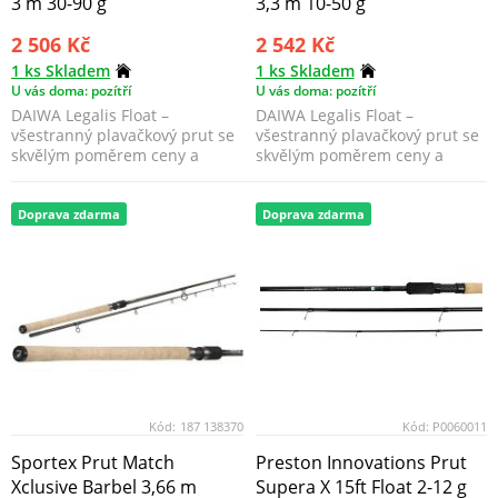
3 m 30-90 g
3,3 m 10-50 g
2 506 Kč
2 542 Kč
1 ks Skladem
1 ks Skladem
U vás doma: pozítří
U vás doma: pozítří
DAIWA Legalis Float –
DAIWA Legalis Float –
všestranný plavačkový prut se
všestranný plavačkový prut se
skvělým poměrem ceny a
skvělým poměrem ceny a
kvality ideální pro rekre...
kvality ideální pro rekre...
Doprava zdarma
Doprava zdarma
Kód:
187 138370
Kód:
P0060011
Sportex Prut Match
Preston Innovations Prut
Xclusive Barbel 3,66 m
Supera X 15ft Float 2-12 g