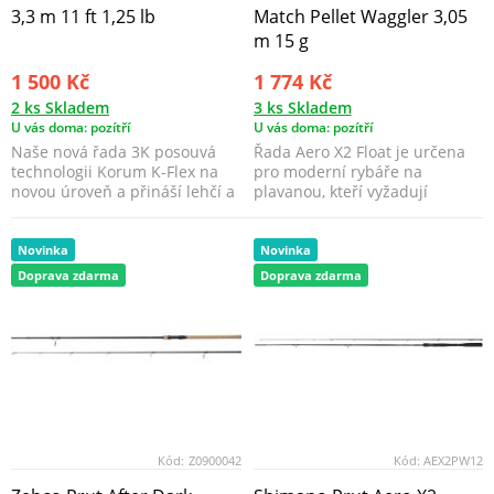
3,3 m 11 ft 1,25 lb
Match Pellet Waggler 3,05
m 15 g
1 500 Kč
1 774 Kč
2 ks Skladem
3 ks Skladem
U vás doma: pozítří
U vás doma: pozítří
Naše nová řada 3K posouvá
Řada Aero X2 Float je určena
technologii Korum K-Flex na
pro moderní rybáře na
novou úroveň a přináší lehčí a
plavanou, kteří vyžadují
rychlejší pruty...
kvalitu, výkon a skvělý ...
Novinka
Novinka
Doprava zdarma
Doprava zdarma
Kód:
Z0900042
Kód:
AEX2PW12