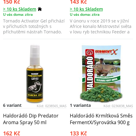
150 Kč
143 Kč
> 10 ks Skladem
> 10 ks Skladem
U vás doma: zítra
U vás doma: zítra
Tornado Activator Gel přichází
V únoru v roce 2019 se v Jižní
v příchutích totožných s
Africe konalo Mistrovství světa
příchutěmi nástrah Tornado.
v lovu ryb technikou Feeder a
tato mi...
6 variant
1 varianta
Kód:
0238565_MAS
Kód:
0236838_MAS
Haldorádó Dip Predator
Haldorádó Krmítková Směs
Aroma Spray 50 ml
FermentX/Syrovátka 900 g
162 Kč
133 Kč