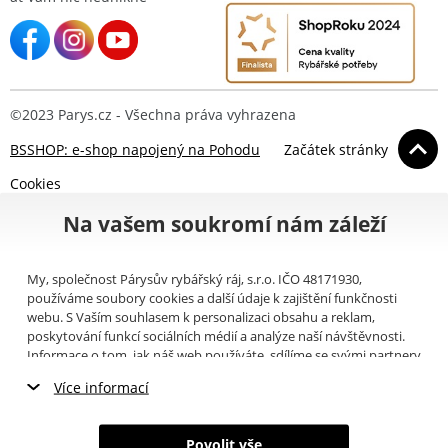
©2023 Parys.cz - Všechna práva vyhrazena
BSSHOP: e-shop napojený na Pohodu
Začátek stránky
Cookies
Na vašem soukromí nám záleží
My, společnost Párysův rybářský ráj, s.r.o. IČO 48171930,
používáme soubory cookies a další údaje k zajištění funkčnosti
webu. S Vaším souhlasem k personalizaci obsahu a reklam,
poskytování funkcí sociálních médií a analýze naší návštěvnosti.
Informace o tom, jak náš web používáte, sdílíme se svými partnery
pro sociální média, inzerci a analýzy (například Google).
Zde
si
Více informací
můžete přečíst, jak tyto informace Google používá. Partneři tyto
údaje mohou kombinovat s dalšími informacemi, které jste jim
Nezbytné cookies
poskytli nebo které získali v důsledku toho, že používáte jejich
Povolit vše