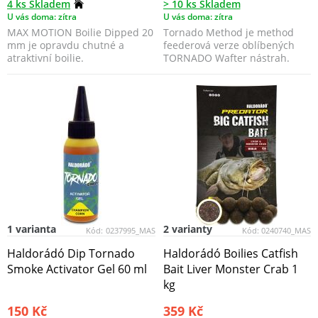
4 ks Skladem
> 10 ks Skladem
U vás doma: zítra
U vás doma: zítra
MAX MOTION Boilie Dipped 20
Tornado Method je method
mm je opravdu chutné a
feederová verze oblíbených
atraktivní boilie.
TORNADO Wafter nástrah.
1 varianta
2 varianty
Kód:
0237995_MAS
Kód:
0240740_MAS
Haldorádó Dip Tornado
Haldorádó Boilies Catfish
Smoke Activator Gel 60 ml
Bait Liver Monster Crab 1
kg
150 Kč
359 Kč