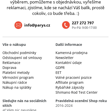
výběrem, pomůžeme s objednávkou, vyřešíme
reklamaci, zjistíme, kde se nachází Váš balík, prostě
cokoliv, co bude třeba. :)
227 272 797
info@parys.cz
Po-Pá: 9:00-17:00
Vše o nákupu
Další informace
Obchodní podmínky
Kamenná prodejna
Odstoupení od smlouvy
Newsletter
Reklamace
Kontaktní údaje
Doprava
GDPR
Platební metody
EET
Věrnostní program
Volné pracovní pozice
Nákupní rádce
Affiliate program
Nákup na splátky
Rybářské zájezdy
Shimano Rod Test Center
Sledujte nás na sociálních
Pravidelná ocenění Shop roku
sítích
2016-2024
ať Vám nic neunikne