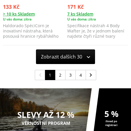
133 Kč
171 Kč
> 10 ks Skladem
7 ks Skladem
U vás doma: zítra
U vás doma: zítra
Haldorado SpéciCorn je
Specifikace nástrah 4 Body
inovativní nástraha, která
Wafter je, že v jednom balení
posouvá hranice rybářského
najdete čtyři různé tvary
vybavení.
nástrah, které js...
Zobrazit dalších 30
1
2
3
4
5 %
SLEVY AŽ 12 %
ihned po
VĚRNOSTNÍ PROGRAM
registraci