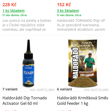
228 Kč
152 Kč
1 ks Skladem
3 ks Skladem
U vás doma: zítra
U vás doma: zítra
Lov sumců na pelety a boilies
Haldorádó TORNADO Pop UP
je v České republice stále
XL je speciálně tvarovaná,
novinkou, ale například ve
mimořádně atraktivní, varem
Španělsku, na ře...
zpevněná plovoucí ná...
7 variant
6 variant
Kód:
0234712_MAS
Kód:
0237134_MAS
Haldorádó Dip Tornado
Haldorádó Krmítková Směs
Activator Gel 60 ml
Gold Feeder 1 kg