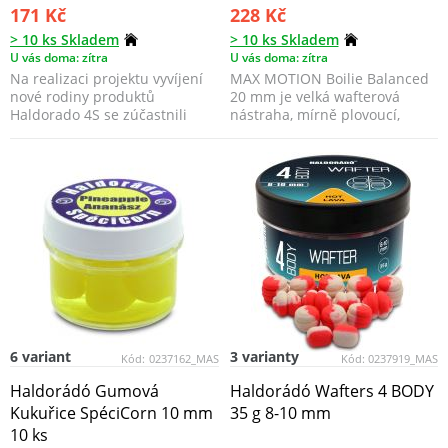
171 Kč
228 Kč
> 10 ks Skladem
> 10 ks Skladem
U vás doma: zítra
U vás doma: zítra
Na realizaci projektu vyvíjení
MAX MOTION Boilie Balanced
nové rodiny produktů
20 mm je velká wafterová
Haldorado 4S se zúčastnili
nástraha, mírně plovoucí,
momentálně nejúspěšně...
barevná, aromatická, k...
6 variant
3 varianty
Kód:
0237162_MAS
Kód:
0237919_MAS
Haldorádó Gumová
Haldorádó Wafters 4 BODY
Kukuřice SpéciCorn 10 mm
35 g 8-10 mm
10 ks