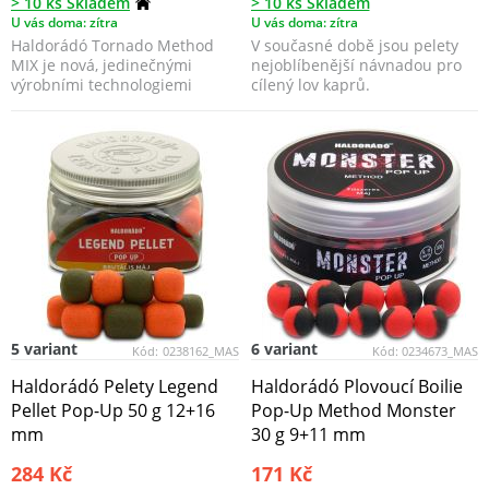
> 10 ks Skladem
> 10 ks Skladem
U vás doma: zítra
U vás doma: zítra
Haldorádó Tornado Method
V současné době jsou pelety
MIX je nová, jedinečnými
nejoblíbenější návnadou pro
výrobními technologiemi
cílený lov kaprů.
vyvinutá řada krmení, opti...
5 variant
6 variant
Kód:
0238162_MAS
Kód:
0234673_MAS
Haldorádó Pelety Legend
Haldorádó Plovoucí Boilie
Pellet Pop-Up 50 g 12+16
Pop-Up Method Monster
mm
30 g 9+11 mm
284 Kč
171 Kč