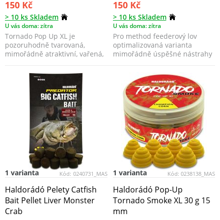
150 Kč
150 Kč
> 10 ks Skladem
> 10 ks Skladem
U vás doma: zítra
U vás doma: zítra
Tornado Pop Up XL je
Pro method feederový lov
pozoruhodně tvarovaná,
optimalizovaná varianta
mimořádně atraktivní, vařená,
mimořádně úspěšné nástrahy
plovoucí nástraha, která s...
Tornado Wafter, která ze...
1 varianta
1 varianta
Kód:
0240731_MAS
Kód:
0238138_MAS
Haldorádó Pelety Catfish
Haldorádó Pop-Up
Bait Pellet Liver Monster
Tornado Smoke XL 30 g 15
Crab
mm