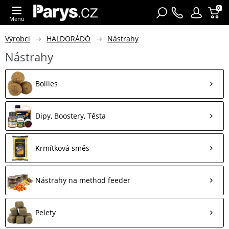
0
Menu
Výrobci
HALDORÁDÓ
Nástrahy
Nástrahy
Boilies
Dipy, Boostery, Těsta
Krmítková směs
Nástrahy na method feeder
Pelety