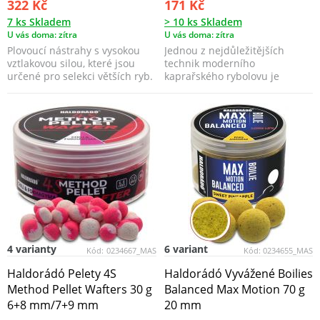
322 Kč
171 Kč
7 ks Skladem
> 10 ks Skladem
U vás doma: zítra
U vás doma: zítra
Plovoucí nástrahy s vysokou
Jednou z nejdůležitějších
vztlakovou silou, které jsou
technik moderního
určené pro selekci větších ryb.
kaprařského rybolovu je
metoda lovu s PVA sáčky, která
j...
4 varianty
6 variant
Kód:
0234667_MAS
Kód:
0234655_MAS
Haldorádó Pelety 4S
Haldorádó Vyvážené Boilies
Method Pellet Wafters 30 g
Balanced Max Motion 70 g
6+8 mm/7+9 mm
20 mm