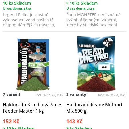
10 ks Skladem
> 10 ks Skladem
U vás doma: zítra
U vás doma: zítra
Legend Pellet je vlastně
Řada MONSTER není známá
vylepšenou verzí našich tří
svými příjemnými vůněmi,
nejpopulárnějších nástrah,
které by si lidský nos mohl
kterými jsou Haldorá...
vychutnat, ale její chy...
7 variant
3 varianty
Kód:
0237145_MAS
Kód:
0238508_MAS
Haldorádó Krmítková Směs
Haldorádó Ready Method
Feeder Master 1 kg
Mix 800 g
152 Kč
143 Kč
> 10 ks Skladem
9 ks Skladem