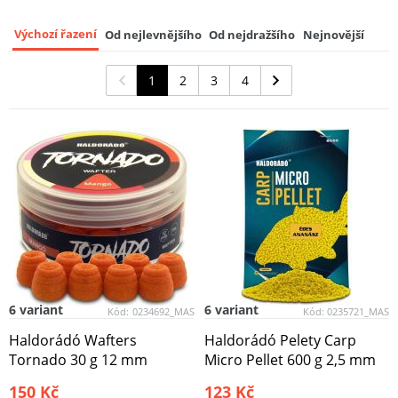
Haldorádó Dip Tornado Activator Gel 60
ml
9
Výchozí řazení
Od nejlevnějšího
Od nejdražšího
Nejnovější
150 Kč
1
2
3
4
6 variant
6 variant
Kód:
0234692_MAS
Kód:
0235721_MAS
Haldorádó Wafters
Haldorádó Pelety Carp
Tornado 30 g 12 mm
Micro Pellet 600 g 2,5 mm
150 Kč
123 Kč