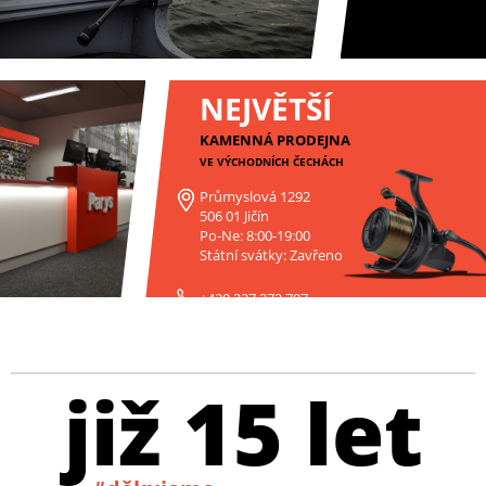
NEJVĚTŠÍ
KAMENNÁ PRODEJNA
VE VÝCHODNÍCH ČECHÁCH
Průmyslová 1292
506 01 Jičín
Po-Ne: 8:00-19:00
Státní svátky: Zavřeno
+420 227 272 797
již 15 let