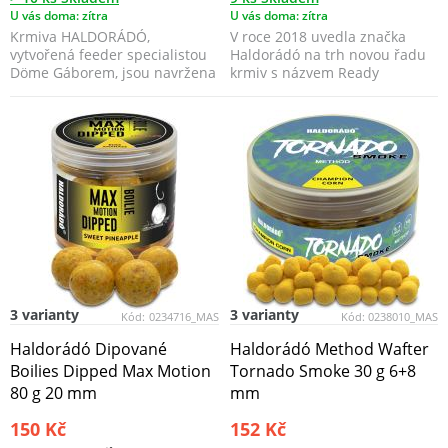
U vás doma: zítra
U vás doma: zítra
Krmiva HALDORÁDÓ,
V roce 2018 uvedla značka
vytvořená feeder specialistou
Haldorádó na trh novou řadu
Döme Gáborem, jsou navržena
krmiv s názvem Ready
s důrazem na vysokou výž...
Method.
3 varianty
3 varianty
Kód:
0234716_MAS
Kód:
0238010_MAS
Haldorádó Dipované
Haldorádó Method Wafter
Boilies Dipped Max Motion
Tornado Smoke 30 g 6+8
80 g 20 mm
mm
150 Kč
152 Kč