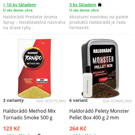
> 10 ks Skladem
3 ks Skladem
U vás doma: zítra
U vás doma: zítra
Haldorádó Predator Aroma
Absolutní novinkou na palete
Spray – Neodolatelná nástraha
produktů Haldorádó je řada
na dravé ryby .
FermentX.
3 varianty
6 variant
Kód:
0235770_MAS
Kód:
0234645_MAS
Haldorádó Method Mix
Haldorádó Pelety Monster
Tornado Smoke 500 g
Pellet Box 400 g 2 mm
123 Kč
264 Kč