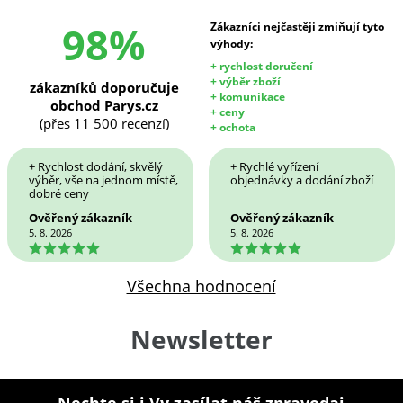
98%
Zákazníci nejčastěji zmiňují tyto
výhody:
+ rychlost doručení
+ výběr zboží
zákazníků doporučuje
+ komunikace
obchod Parys.cz
+ ceny
(přes 11 500 recenzí)
+ ochota
+ Rychlost dodání, skvělý
+ Rychlé vyřízení
výběr, vše na jednom místě,
objednávky a dodání zboží
dobré ceny
Ověřený zákazník
Ověřený zákazník
5. 8. 2026
5. 8. 2026
5
5
Všechna hodnocení
Newsletter
Nechte si i Vy zasílat náš zpravodaj