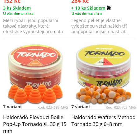
152 Kč
284 Kč
3 ks Skladem
> 10 ks Skladem
U vás doma: zítra
U vás doma: zítra
Mezi rybáři jsou populární
Legend pellet je vlastně
takové nástrahy, které
vylepšenou verzí našich tří
efektivně vypouštějí aromata
nejpopulárnějších nástrah,
nebo kalí vodu. V naš...
kterými jsou Haldorá...
7 variant
7 variant
Kód:
0234698_MAS
Kód:
0234705_MAS
Haldorádó Plovoucí Boilie
Haldorádó Wafters Method
Pop-Up Tornado XL 30 g 15
Tornado 30 g 6+8 mm
mm