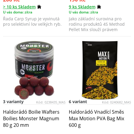
> 10 ks Skladem
9 ks Skladem
U vás doma: zítra
U vás doma: zítra
Řada Carp Syrup je vyvinutá
Jako základní surovina pro
pro selektivní lov velkých ryb.
rodinu produktů 4S Method
Pellet Mix slouží právem
proslulé pelety Aqua G...
3 varianty
6 variant
Kód:
0238435_MAS
Kód:
0240682_MAS
Haldorádó Boilie Wafters
Haldorádó Vnadící Směs
Boilies Monster Magnum
Max Motion PVA Bag Mix
80 g 20 mm
600 g