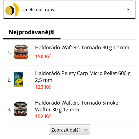
Umělé nástrahy
Nejprodávanější
Haldorádó Wafters Tornado 30 g 12 mm
1
150 Kč
Haldorádó Pelety Carp Micro Pellet 600 g
2,5 mm
2
123 Kč
Haldorádó Wafters Tornado Smoke
Wafter 30 g 12 mm
3
152 Kč
Zobrazit další
Haldorádó Legend Pellet Wafter 50 g
12/16 mm
4