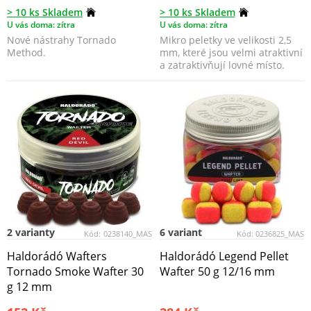
> 10 ks Skladem
> 10 ks Skladem
U vás doma: zítra
U vás doma: zítra
Nové nástrahy Tornado
Mikro peletky ve velikosti 2,5
Method.
mm, které jsou velmi atraktivní
a zatraktivňují lovné místo.
2 varianty
6 variant
Kód:
0238140_MAS
Kód:
0236825_MAS
Haldorádó Wafters
Haldorádó Legend Pellet
Tornado Smoke Wafter 30
Wafter 50 g 12/16 mm
g 12 mm