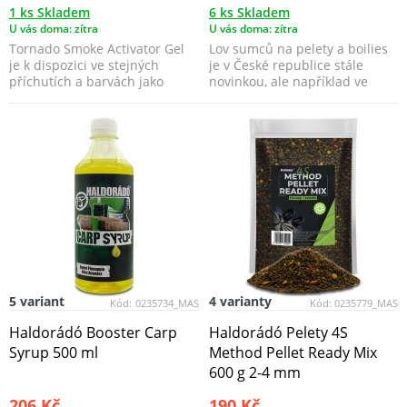
1 ks Skladem
6 ks Skladem
U vás doma: zítra
U vás doma: zítra
Tornado Smoke Activator Gel
Lov sumců na pelety a boilies
je k dispozici ve stejných
je v České republice stále
příchutích a barvách jako
novinkou, ale například ve
Tornado Smoke návna...
Španělsku, na ře...
5 variant
4 varianty
Kód:
0235734_MAS
Kód:
0235779_MAS
Haldorádó Booster Carp
Haldorádó Pelety 4S
Syrup 500 ml
Method Pellet Ready Mix
600 g 2-4 mm
206 Kč
190 Kč