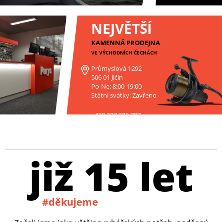
NEJVĚTŠÍ
KAMENNÁ PRODEJNA
VE VÝCHODNÍCH ČECHÁCH
Průmyslová 1292
506 01 Jičín
Po-Ne: 8:00-19:00
Státní svátky: Zavřeno
+420 227 272 797
již 15 let
#děkujeme