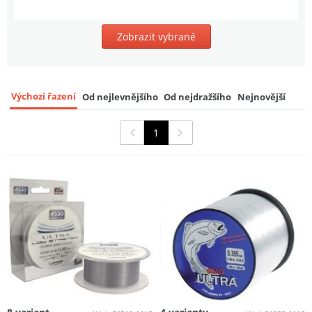
7
89 Kč
Zobrazit vybrané
Výchozí řazení
Od nejlevnějšího
Od nejdražšího
Nejnovější
1