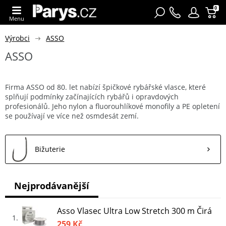
0
Menu
Výrobci
ASSO
ASSO
Firma ASSO od 80. let nabízí špičkové rybářské vlasce, které
splňují podmínky začínajících rybářů i opravdových
profesionálů. Jeho nylon a fluorouhlíkové monofily a PE opletení
se používají ve více než osmdesát zemí.
Bižuterie
Nejprodávanější
Asso Vlasec Ultra Low Stretch 300 m Čirá
1
259 Kč