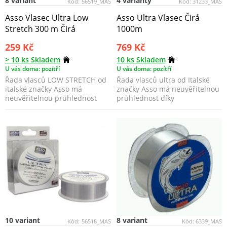
8 variant
4 varianty
Kód:
56519_MAS
Kód:
31233_MAS
Asso Vlasec Ultra Low
Asso Ultra Vlasec Čirá
Stretch 300 m Čirá
1000m
259 Kč
769 Kč
> 10 ks Skladem
10 ks Skladem
U vás doma: pozítří
U vás doma: pozítří
Řada vlasců LOW STRETCH od
Řada vlasců ultra od Italské
italské značky Asso má
značky Asso má neuvěřitelnou
neuvěřitelnou průhlednost
průhlednost díky
díky fluoro-karbonové po...
fluorocarbonové povrchové...
10 variant
8 variant
Kód:
56518_MAS
Kód:
6339_MAS