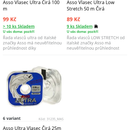
Asso Vlasec Ultra Čirá 100
Asso Vlasec Ultra Low
m
Stretch 50 m Čirá
99 Kč
89 Kč
> 10 ks Skladem
9 ks Skladem
U vás doma: pozítří
U vás doma: pozítří
Řada vlasců ultra od Italské
Řada vlasců LOW STRETCH od
značky Asso má neuvěřitelnou
italské značky Asso má
průhlednost díky
neuvěřitelnou průhlednost
fluorocarbonové povrchové...
díky fluoro-karbonové po...
6 variant
Kód:
31235_MAS
Asso Ultra Vlasec Čirá 25m