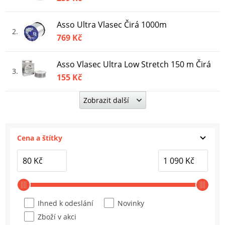
Asso Ultra Vlasec Čirá 1000m
2
769 Kč
Asso Vlasec Ultra Low Stretch 150 m Čirá
3
155 Kč
Zobrazit další
Asso Vlasec Ultra Crystal 300 m
4
289 Kč
Cena a štítky
Asso Vlasec Ultra Čirá 100 m
5
99 Kč
Asso Vlasec Ultra Low Stretch 50 m Čirá
6
89 Kč
Ihned k odeslání
Novinky
Zboží v akci
Asso Ultra Vlasec Čirá 25m