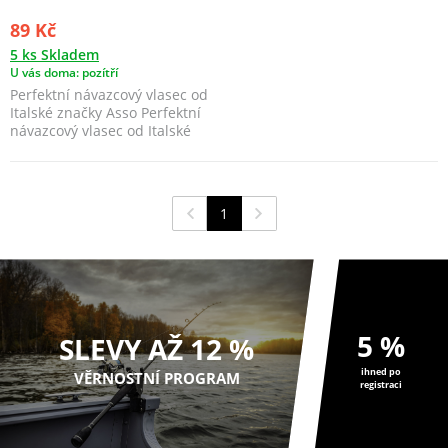
89 Kč
5 ks Skladem
U vás doma: pozítří
Perfektní návazcový vlasec od
Italské značky Asso Perfektní
návazcový vlasec od Italské
značky ...
1
5 %
SLEVY AŽ 12 %
ihned po
VĚRNOSTNÍ PROGRAM
registraci