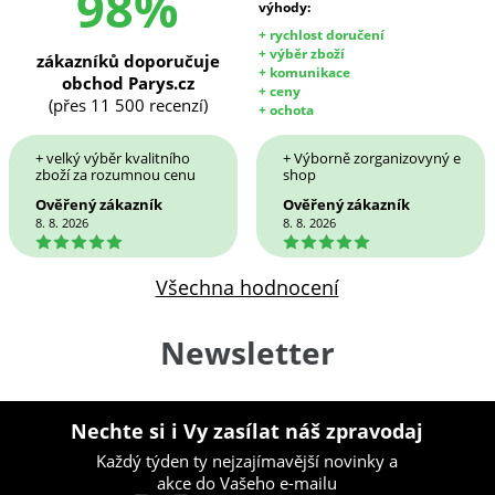
98%
výhody:
+ rychlost doručení
+ výběr zboží
zákazníků doporučuje
+ komunikace
obchod Parys.cz
+ ceny
(přes 11 500 recenzí)
+ ochota
+ velký výběr kvalitního
+ Výborně zorganizovyný e
zboží za rozumnou cenu
shop
Ověřený zákazník
Ověřený zákazník
8. 8. 2026
8. 8. 2026
5
5
Všechna hodnocení
Newsletter
Nechte si i Vy zasílat náš zpravodaj
Každý týden ty nejzajímavější novinky a
akce do Vašeho e-mailu