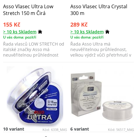
Asso Vlasec Ultra Low
Asso Vlasec Ultra Crystal
Stretch 150 m Čirá
300 m
155 Kč
289 Kč
> 10 ks Skladem
> 10 ks Skladem
U vás doma: pozítří
U vás doma: pozítří
Řada vlasců LOW STRETCH od
Řada Asso Ultra má
italské značky Asso má
neuvěřitelnou průhlednost,
neuvěřitelnou průhlednost
velkou výdrž vůči přetrhnutí v
díky fluoro-karbonové po...
tahu a výborný výkon dí...
10 variant
6 variant
Kód:
6338_MAS
Kód:
56517_MAS