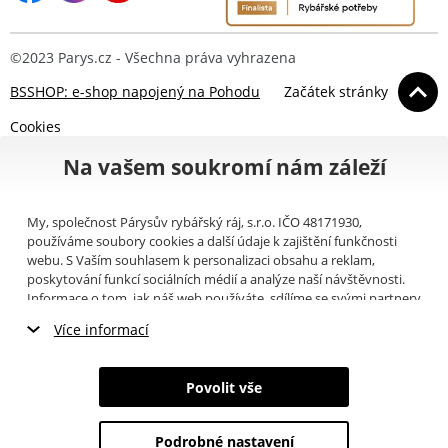
©2023 Parys.cz - Všechna práva vyhrazena
BSSHOP: e-shop napojený na Pohodu
Začátek stránky
Cookies
Na vašem soukromí nám záleží
My, společnost Párysův rybářský ráj, s.r.o. IČO 48171930,
používáme soubory cookies a další údaje k zajištění funkčnosti
webu. S Vaším souhlasem k personalizaci obsahu a reklam,
poskytování funkcí sociálních médií a analýze naší návštěvnosti.
Informace o tom, jak náš web používáte, sdílíme se svými partnery
pro sociální média, inzerci a analýzy (například Google).
Zde
si
Více informací
můžete přečíst, jak tyto informace Google používá. Partneři tyto
údaje mohou kombinovat s dalšími informacemi, které jste jim
Nezbytné cookies
poskytli nebo které získali v důsledku toho, že používáte jejich
Povolit vše
služby. Tyto údaje zahrnují cookies, data z dalších úložišť, IP
Marketingové cookies
adresu a další informace spojené s prohlížením webu. Svůj souhlas
se zpracováním cookies můžete odvolat
zde
.
Podrobné nastavení