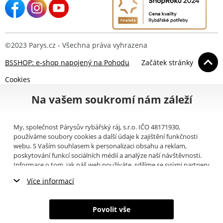
©2023 Parys.cz - Všechna práva vyhrazena
BSSHOP: e-shop napojený na Pohodu
Začátek stránky
Cookies
Na vašem soukromí nám záleží
My, společnost Párysův rybářský ráj, s.r.o. IČO 48171930,
používáme soubory cookies a další údaje k zajištění funkčnosti
webu. S Vaším souhlasem k personalizaci obsahu a reklam,
poskytování funkcí sociálních médií a analýze naší návštěvnosti.
Informace o tom, jak náš web používáte, sdílíme se svými partnery
pro sociální média, inzerci a analýzy (například Google).
Zde
si
Více informací
můžete přečíst, jak tyto informace Google používá. Partneři tyto
údaje mohou kombinovat s dalšími informacemi, které jste jim
Nezbytné cookies
poskytli nebo které získali v důsledku toho, že používáte jejich
Povolit vše
služby. Tyto údaje zahrnují cookies, data z dalších úložišť, IP
Marketingové cookies
adresu a další informace spojené s prohlížením webu. Svůj souhlas