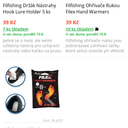
Filfishing Držák Nástrahy
Filfishing Ohřívače Rukou
Hook Lure Holder 5 ks
Filex Hand Warmers
39 Kč
39 Kč
7 ks Skladem
10 ks Skladem
U vás doma: pondělí 10.8.
U vás doma: pondělí 10.8.
Jedná se o malý, ale velmi
Filfishing ohřívače rukou jsou
užitečný nástroj pro uchycení
jednorázové zahřívací váčky,
nástrahy nebo háčku na prutu
které velice oceníte při většině
během přepravy...
venkovn...
Kód:
70-4223