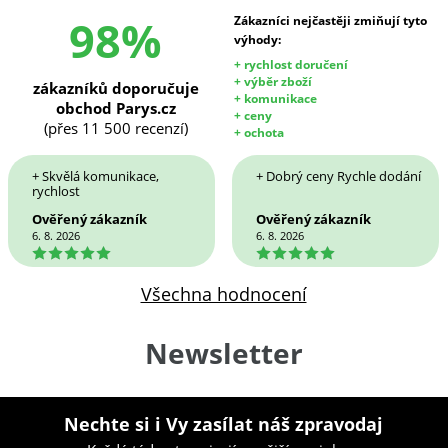
98%
Zákazníci nejčastěji zmiňují tyto
výhody:
+ rychlost doručení
+ výběr zboží
zákazníků doporučuje
+ komunikace
obchod Parys.cz
+ ceny
(přes 11 500 recenzí)
+ ochota
+ Skvělá komunikace,
+ Dobrý ceny Rychle dodání
rychlost
Ověřený zákazník
Ověřený zákazník
6. 8. 2026
6. 8. 2026
5
5
Všechna hodnocení
Newsletter
Nechte si i Vy zasílat náš zpravodaj