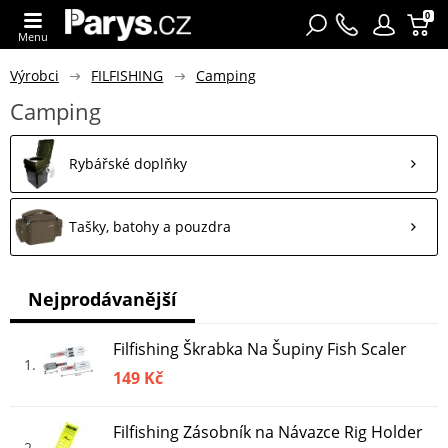
0
Menu
Výrobci
FILFISHING
Camping
Camping
Rybářské doplňky
Tašky, batohy a pouzdra
Nejprodávanější
Filfishing Škrabka Na Šupiny Fish Scaler
1
149 Kč
Filfishing Zásobník na Návazce Rig Holder
2