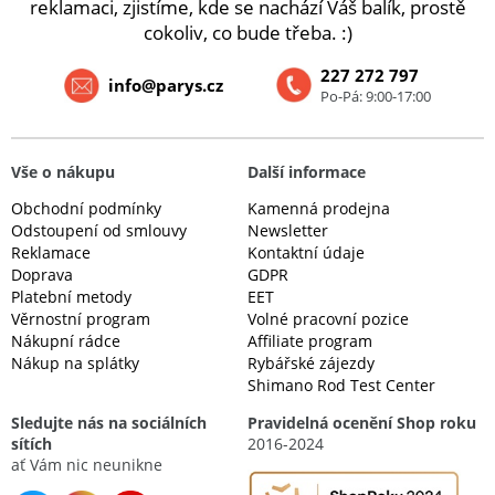
reklamaci, zjistíme, kde se nachází Váš balík, prostě
cokoliv, co bude třeba. :)
227 272 797
info@parys.cz
Po-Pá: 9:00-17:00
Vše o nákupu
Další informace
Obchodní podmínky
Kamenná prodejna
Odstoupení od smlouvy
Newsletter
Reklamace
Kontaktní údaje
Doprava
GDPR
Platební metody
EET
Věrnostní program
Volné pracovní pozice
Nákupní rádce
Affiliate program
Nákup na splátky
Rybářské zájezdy
Shimano Rod Test Center
Sledujte nás na sociálních
Pravidelná ocenění Shop roku
sítích
2016-2024
ať Vám nic neunikne