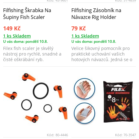
Kód:
45-9601
Kód:
51-4859
Filfishing Škrabka Na
Filfishing Zásobník na
Šupiny Fish Scaler
Návazce Rig Holder
149 Kč
79 Kč
1 ks Skladem
1 ks Skladem
U vás doma: pondělí 10.8.
U vás doma: pondělí 10.8.
Filex fish scaler je skvělý
Velice šikovný pomocník pro
nástroj pro rychlé, snadné a
praktické uchování vašich
čisté oškrábání ryb.
hotových návazců. Jedná se o
pružinový zásobní...
Kód:
80-4446
Kód:
70-3547