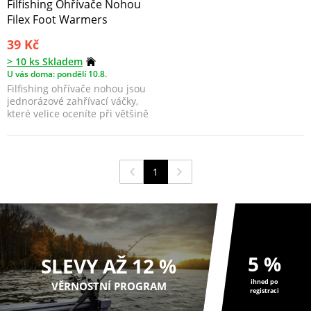
Filfishing Ohřívače Nohou
Filex Foot Warmers
39 Kč
> 10 ks Skladem
U vás doma: pondělí 10.8.
Filfishing ohřívače nohou jsou
jednorázové zahřívací váčky,
které velice oceníte při většině
venkovn...
1
5 %
SLEVY AŽ 12 %
ihned po
VĚRNOSTNÍ PROGRAM
registraci