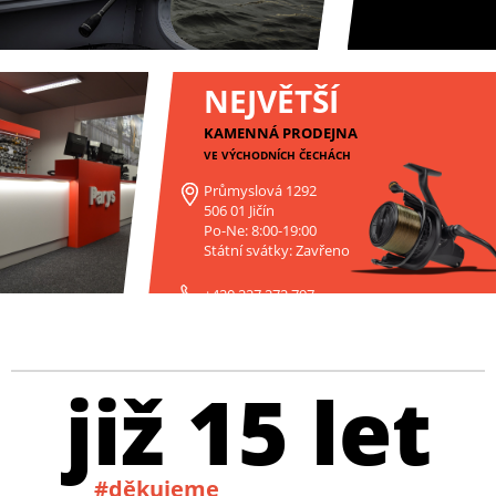
NEJVĚTŠÍ
KAMENNÁ PRODEJNA
VE VÝCHODNÍCH ČECHÁCH
Průmyslová 1292
506 01 Jičín
Po-Ne: 8:00-19:00
Státní svátky: Zavřeno
+420 227 272 797
již 15 let
#děkujeme