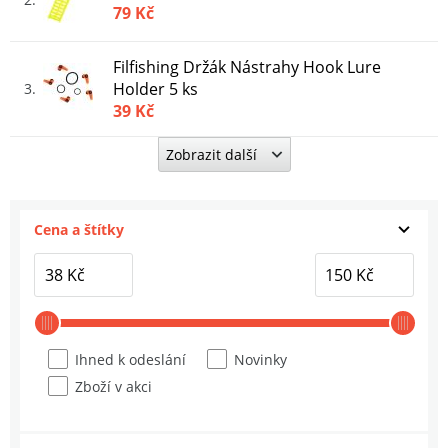
79 Kč
Filfishing Držák Nástrahy Hook Lure
Holder 5 ks
3
39 Kč
Zobrazit další
Filfishing Ohřívače Rukou Filex Hand
Warmers
4
39 Kč
Cena a štítky
Filfishing Ohřívače Nohou Filex Foot
Warmers
5
39 Kč
Ihned k odeslání
Novinky
Zboží v akci