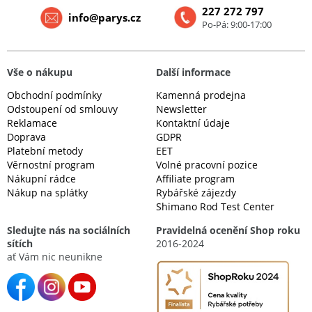
227 272 797
info@parys.cz
Po-Pá: 9:00-17:00
Vše o nákupu
Další informace
Obchodní podmínky
Kamenná prodejna
Odstoupení od smlouvy
Newsletter
Reklamace
Kontaktní údaje
Doprava
GDPR
Platební metody
EET
Věrnostní program
Volné pracovní pozice
Nákupní rádce
Affiliate program
Nákup na splátky
Rybářské zájezdy
Shimano Rod Test Center
Sledujte nás na sociálních
Pravidelná ocenění Shop roku
sítích
2016-2024
ať Vám nic neunikne