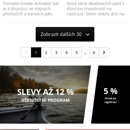
Tornado Smoke Activator Gel
Nová série obalovacích past s
je k dispozici ve stejných
dlouhou trvanlivostí na
příchutích a barvách jako
nástraze. Velmi dobře drží na
Tornado Smoke návna...
hotovém boi...
Zobrazit dalších 30
1
2
3
4
5
6
5 %
SLEVY AŽ 12 %
ihned po
VĚRNOSTNÍ PROGRAM
registraci