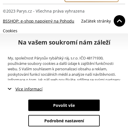
©2023 Parys.cz - Všechna práva vyhrazena
BSSHOP: e-shop napojený na Pohodu
Začátek stránky
Cookies
Na vašem soukromí nám záleží
My, společnost Párysův rybářský ráj, s.r.o. IČO 48171930,
používáme soubory cookies a další údaje k zajištění funkčnosti
webu. S Vaším souhlasem k personalizaci obsahu a reklam,
poskytování funkcí sociálních médií a analýze naší návštěvnosti.
Informace o tom, jak náš web používáte, sdílíme se svými partnery
pro sociální média, inzerci a analýzy (například Google).
Zde
si
Více informací
můžete přečíst, jak tyto informace Google používá. Partneři tyto
údaje mohou kombinovat s dalšími informacemi, které jste jim
Nezbytné cookies
poskytli nebo které získali v důsledku toho, že používáte jejich
Povolit vše
služby. Tyto údaje zahrnují cookies, data z dalších úložišť, IP
Marketingové cookies
adresu a další informace spojené s prohlížením webu. Svůj souhlas
se zpracováním cookies můžete odvolat
zde
.
Podrobné nastavení
Analytické cookies