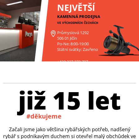
NEJVĚTŠÍ
KAMENNÁ PRODEJNA
VE VÝCHODNÍCH ČECHÁCH
Průmyslová 1292
506 01 Jičín
Po-Ne: 8:00-19:00
Státní svátky: Zavřeno
+420 227 272 797
již 15 let
#děkujeme
Začali jsme jako většina rybářských potřeb, nadšený
rybář s podnikavým duchem si otevřel malý obchůdek ve