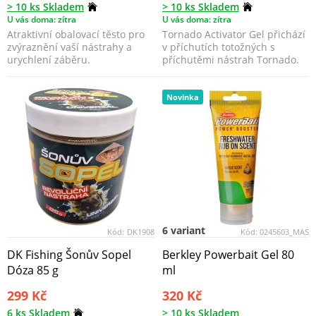
> 10 ks Skladem
> 10 ks Skladem
U vás doma: zítra
U vás doma: zítra
Atraktivní obalovací těsto pro
Tornado Activator Gel přichází
zvýraznění vaší nástrahy a
v příchutích totožných s
urychlení záběru.
příchutěmi nástrah Tornado.
Novinka
6 variant
Kód:
DK1908
Kód:
0245603_MAS
DK Fishing Šonův Sopel
Berkley Powerbait Gel 80
Dóza 85 g
ml
299 Kč
320 Kč
6 ks Skladem
> 10 ks Skladem