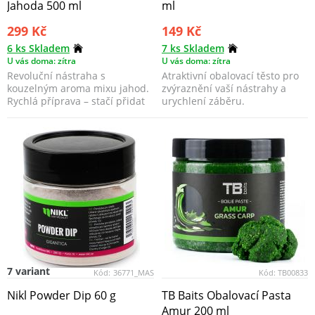
Jahoda 500 ml
ml
299 Kč
149 Kč
6 ks Skladem
7 ks Skladem
U vás doma: zítra
U vás doma: zítra
Revoluční nástraha s
Atraktivní obalovací těsto pro
kouzelným aroma mixu jahod.
zvýraznění vaší nástrahy a
Rychlá příprava – stačí přidat
urychlení záběru.
vodu. Vytváří gelovi...
7 variant
Kód:
36771_MAS
Kód:
TB00833
Nikl Powder Dip 60 g
TB Baits Obalovací Pasta
Amur 200 ml