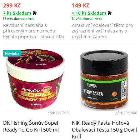
299 Kč
149 Kč
7 ks Skladem
> 10 ks Skladem
U vás doma: zítra
U vás doma: zítra
Revoluční nástraha s
Atraktivní obalovací těsto pro
přirozeným aroma medu.
zvýraznění vaší nástrahy a
Rychlá příprava – stačí přidat
urychlení záběru.
vodu. Vytváří gelovitou, ...
Novinka
Kód:
DK1913
Kód:
2066406
DK Fishing Šonův Sopel
Nikl Ready Pasta Hotová
Ready To Go Kril 500 ml
Obalovací Těsta 150 g Devill
Krill