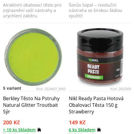
Atraktivní obalovací těsto pro
Šonův Sopel – revoluční
zvýraznění vaší nástrahy a
nástraha se širokou škálou
urychlení záběru.
využití!
5 variant
Kód:
0224697_MAS
Kód:
2002064
Berkley Těsto Na Pstruhy
Nikl Ready Pasta Hotová
Natural Glitter Troutbait
Obalovací Těsta 150 g
Sýr
Strawberry
200 Kč
149 Kč
> 10 ks Skladem
6 ks Skladem