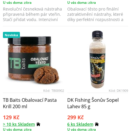
U vás doma: zítra
U vás doma: zítra
Revoluční česneková nástraha
Obalovací těsto pro finální
připravená během pár vteřin.
zatraktivnění nástrahy, které
Stačí přidat vodu. Intenzivní
díky perfektní rozpustnosti a
aroma, výraz...
uvolňování a...
Novinka
Kód:
TB00902
Kód:
DK1909
TB Baits Obalovací Pasta
DK Fishing Šonův Sopel
Krill 200 ml
Lahev 85 g
129 Kč
299 Kč
> 10 ks Skladem
6 ks Skladem
U vás doma: zítra
U vás doma: zítra