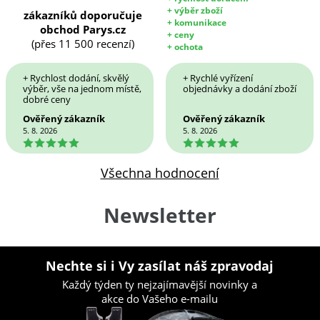
+ výběr zboží
zákazníků doporučuje
+ komunikace
obchod Parys.cz
+ ceny
(přes 11 500 recenzí)
+ ochota
+ Rychlost dodání, skvělý
+ Rychlé vyřízení
výběr, vše na jednom místě,
objednávky a dodání zboží
dobré ceny
Ověřený zákazník
Ověřený zákazník
5. 8. 2026
5. 8. 2026
5
5
Všechna hodnocení
Newsletter
Nechte si i Vy zasílat náš zpravodaj
Každý týden ty nejzajímavější novinky a
akce do Vašeho e-mailu