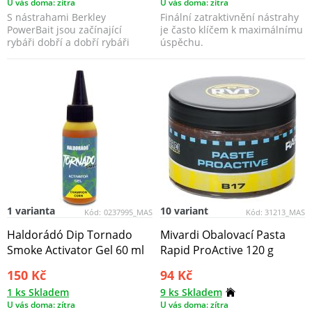
U vás doma: zítra
U vás doma: zítra
S nástrahami Berkley
Finální zatraktivnění nástrahy
PowerBait jsou začínající
je často klíčem k maximálnímu
rybáři dobří a dobří rybáři
úspěchu.
skvělí. Vědci společnosti...
1 varianta
10 variant
Kód:
0237995_MAS
Kód:
31213_MAS
Haldorádó Dip Tornado
Mivardi Obalovací Pasta
Smoke Activator Gel 60 ml
Rapid ProActive 120 g
150 Kč
94 Kč
1 ks Skladem
9 ks Skladem
U vás doma: zítra
U vás doma: zítra