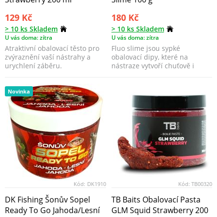
129 Kč
180 Kč
> 10 ks Skladem
> 10 ks Skladem
U vás doma: zítra
U vás doma: zítra
Atraktivní obalovací těsto pro
Fluo slime jsou sypké
zvýraznění vaší nástrahy a
obalovací dipy, které na
urychlení záběru.
nástraze vytvoří chuťově i
vizuálně lákavý obláček. J...
Novinka
Kód:
DK1910
Kód:
TB00320
DK Fishing Šonův Sopel
TB Baits Obalovací Pasta
Ready To Go Jahoda/Lesní
GLM Squid Strawberry 200