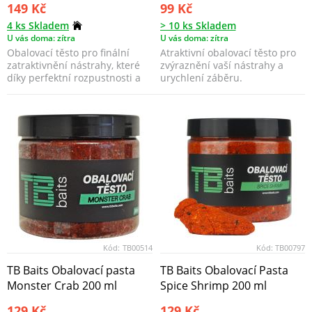
149 Kč
99 Kč
4 ks Skladem
> 10 ks Skladem
U vás doma: zítra
U vás doma: zítra
Obalovací těsto pro finální
Atraktivní obalovací těsto pro
zatraktivnění nástrahy, které
zvýraznění vaší nástrahy a
díky perfektní rozpustnosti a
urychlení záběru.
uvolňování a...
Kód:
TB00514
Kód:
TB00797
TB Baits Obalovací pasta
TB Baits Obalovací Pasta
Monster Crab 200 ml
Spice Shrimp 200 ml
129 Kč
129 Kč