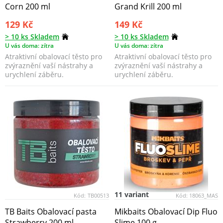
Corn 200 ml
Grand Krill 200 ml
129 Kč
149 Kč
> 10 ks Skladem
> 10 ks Skladem
U vás doma: zítra
U vás doma: zítra
Atraktivní obalovací těsto pro
Atraktivní obalovací těsto pro
zvýraznění vaší nástrahy a
zvýraznění vaší nástrahy a
urychlení záběru.
urychlení záběru.
11 variant
Kód:
TB00513
Kód:
18063_MAS
TB Baits Obalovací pasta
Mikbaits Obalovací Dip Fluo
Strawberry 200 ml
Slime 100 g