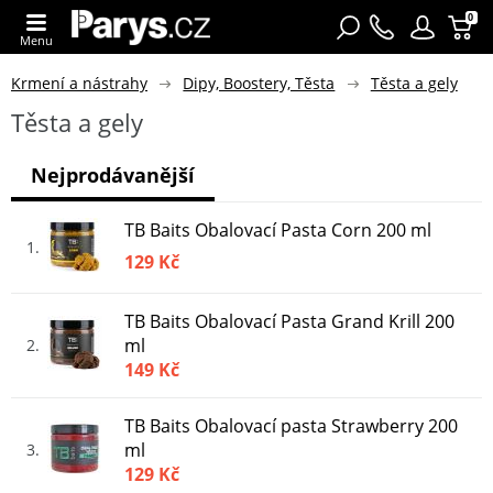
0
Menu
Krmení a nástrahy
Dipy, Boostery, Těsta
Těsta a gely
Těsta a gely
Nejprodávanější
TB Baits Obalovací Pasta Corn 200 ml
1
129 Kč
TB Baits Obalovací Pasta Grand Krill 200
ml
2
149 Kč
TB Baits Obalovací pasta Strawberry 200
ml
3
129 Kč