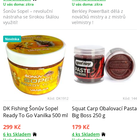
U vás doma: zítra
U vás doma: zítra
Šonův Sopel – revoluční
Berkley PowerBait dělá z
nástraha se širokou škálou
nováčků mistry a z mistrů
využití!
velmistry !
Novinka
Kód:
DK1912
Kód:
144
DK Fishing Šonův Sopel
Squat Carp Obalovací Pasta
Ready To Go Vanilka 500 ml
Big Boss 250 g
299 Kč
179 Kč
6 ks Skladem
4 ks Skladem
U vás doma: zítra
U vás doma: zítra