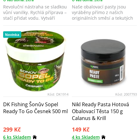
Revoluční nástraha se sladkou
Naše obalovací pasty jsou
vůní vanilky. Rychlá příprava –
vyráběny přímo z našich
stačí přidat vodu. Vytváří
originálních směsí a tekutých
gelovitou, ...
atraktorů jako boili...
Novinka
Kód:
DK1914
Kód:
2007793
DK Fishing Šonův Sopel
Nikl Ready Pasta Hotová
Ready To Go Česnek 500 ml
Obalovací Těsta 150 g
Calanus & Krill
299 Kč
149 Kč
6 ks Skladem
4 ks Skladem