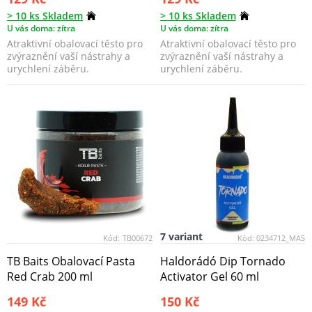
> 10 ks Skladem
> 10 ks Skladem
U vás doma: zítra
U vás doma: zítra
Atraktivní obalovací těsto pro
Atraktivní obalovací těsto pro
zvýraznění vaší nástrahy a
zvýraznění vaší nástrahy a
urychlení záběru.
urychlení záběru.
7 variant
Kód:
TB00672
Kód:
0234712_MAS
TB Baits Obalovací Pasta
Haldorádó Dip Tornado
Red Crab 200 ml
Activator Gel 60 ml
149 Kč
150 Kč