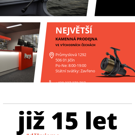
NEJVĚTŠÍ
KAMENNÁ PRODEJNA
VE VÝCHODNÍCH ČECHÁCH
Průmyslová 1292
506 01 Jičín
Po-Ne: 8:00-19:00
Státní svátky: Zavřeno
+420 227 272 797
již 15 let