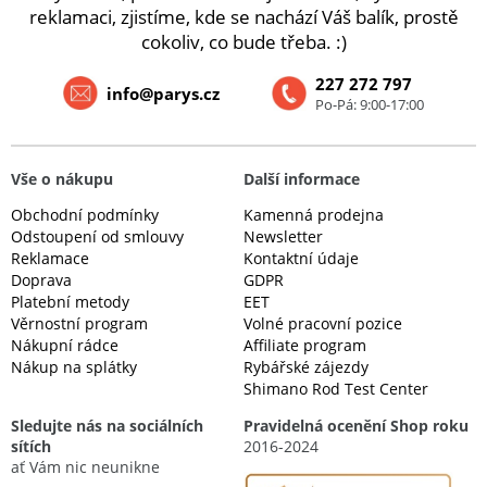
reklamaci, zjistíme, kde se nachází Váš balík, prostě
cokoliv, co bude třeba. :)
227 272 797
info@parys.cz
Po-Pá: 9:00-17:00
Vše o nákupu
Další informace
Obchodní podmínky
Kamenná prodejna
Odstoupení od smlouvy
Newsletter
Reklamace
Kontaktní údaje
Doprava
GDPR
Platební metody
EET
Věrnostní program
Volné pracovní pozice
Nákupní rádce
Affiliate program
Nákup na splátky
Rybářské zájezdy
Shimano Rod Test Center
Sledujte nás na sociálních
Pravidelná ocenění Shop roku
sítích
2016-2024
ať Vám nic neunikne