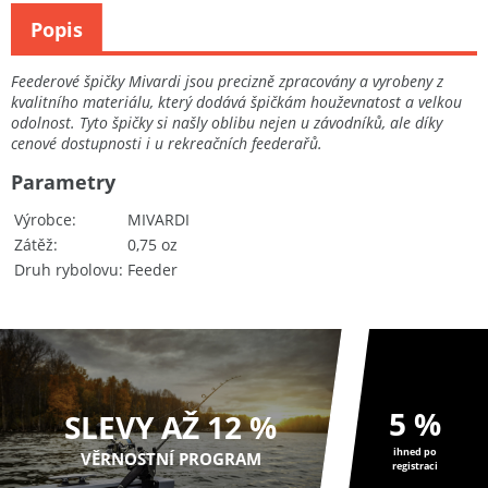
Popis
Feederové špičky Mivardi jsou precizně zpracovány a vyrobeny z
kvalitního materiálu, který dodává špičkám houževnatost a velkou
odolnost. Tyto špičky si našly oblibu nejen u závodníků, ale díky
cenové dostupnosti i u rekreačních feederařů.
Parametry
Výrobce
MIVARDI
Zátěž
0,75 oz
Druh rybolovu
Feeder
5 %
SLEVY AŽ 12 %
ihned po
VĚRNOSTNÍ PROGRAM
registraci