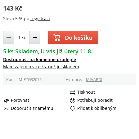
143 Kč
Sleva 5 % po
registraci
Do košíku
5 ks Skladem
U vás již úterý 11.8.
Dostupnost na kamenné prodejně
Mám zájem o více ks, než je skladem
Kód
M-FTG32075
Výrobce
MIVARDI
Tisknout
Porovnat
Potřebuji poradit
Doporučit známému
Přidat k oblíbeným