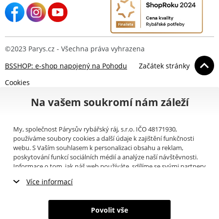
©2023 Parys.cz - Všechna práva vyhrazena
BSSHOP: e-shop napojený na Pohodu
Začátek stránky
Cookies
Na vašem soukromí nám záleží
My, společnost Párysův rybářský ráj, s.r.o. IČO 48171930,
používáme soubory cookies a další údaje k zajištění funkčnosti
webu. S Vaším souhlasem k personalizaci obsahu a reklam,
poskytování funkcí sociálních médií a analýze naší návštěvnosti.
Informace o tom, jak náš web používáte, sdílíme se svými partnery
pro sociální média, inzerci a analýzy (například Google).
Zde
si
Více informací
můžete přečíst, jak tyto informace Google používá. Partneři tyto
údaje mohou kombinovat s dalšími informacemi, které jste jim
Nezbytné cookies
poskytli nebo které získali v důsledku toho, že používáte jejich
Povolit vše
služby. Tyto údaje zahrnují cookies, data z dalších úložišť, IP