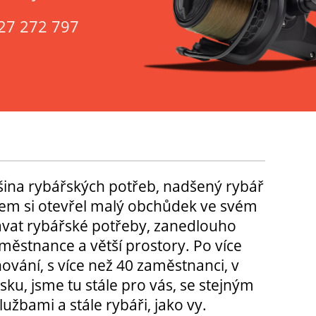
27 272 797
tšina rybářských potřeb, nadšený rybář
m si otevřel malý obchůdek ve svém
ávat rybářské potřeby, zanedlouho
městnance a větší prostory. Po více
hování, s více než 40 zaměstnanci, v
sku, jsme tu stále pro vás, se stejným
užbami a stále rybáři, jako vy.