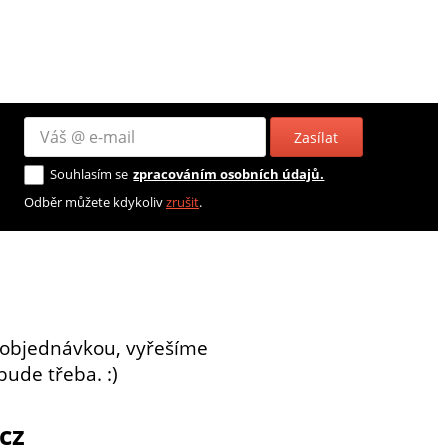
Zasílat
Souhlasím se
zpracováním osobních údajů.
Odběr můžete kdykoliv
zrušit
.
 objednávkou, vyřešíme
bude třeba. :)
cz