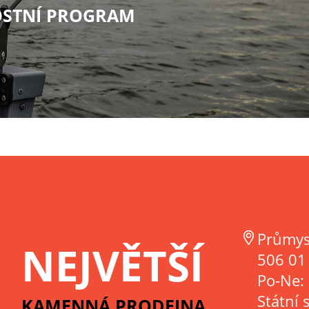
STNÍ PROGRAM
Průmys
NEJVĚTŠÍ
506 01 
Po-Ne:
Státní 
KAMENNÁ PRODEJNA