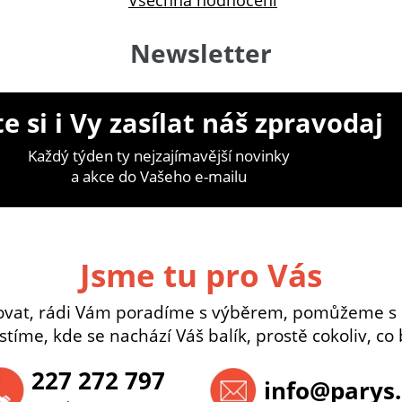
Všechna hodnocení
Newsletter
e si i Vy zasílat náš zpravodaj
Každý týden ty nejzajímavější novinky
a akce do Vašeho e-mailu
Jsme tu pro Vás
ovat, rádi Vám poradíme s výběrem, pomůžeme s
istíme, kde se nachází Váš balík, prostě cokoliv, co 
227 272 797
info@parys.