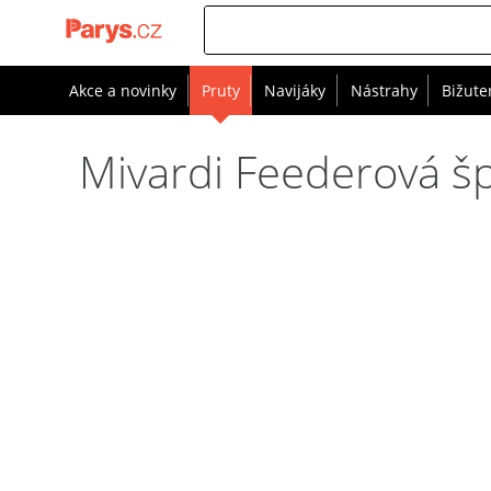
Akce a novinky
Pruty
Navijáky
Nástrahy
Bižute
Mivardi Feederová š