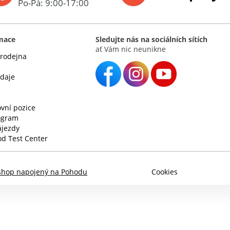
Po-Pá: 9:00-17:00
rmace
Sledujte nás na sociálních sítích
ať Vám nic neunikne
rodejna
údaje
vní pozice
rogram
ájezdy
d Test Center
shop napojený na Pohodu
Cookies