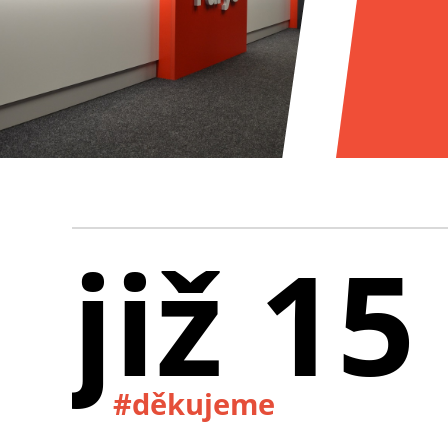
již 15
#děkujeme