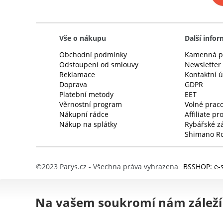
Vše o nákupu
Další info
Obchodní podmínky
Kamenná p
Odstoupení od smlouvy
Newsletter
Reklamace
Kontaktní 
Doprava
GDPR
Platební metody
EET
Věrnostní program
Volné praco
Nákupní rádce
Affiliate p
Nákup na splátky
Rybářské z
Shimano Ro
©2023 Parys.cz - Všechna práva vyhrazena
BSSHOP: e-
Na vašem soukromí nám záleží