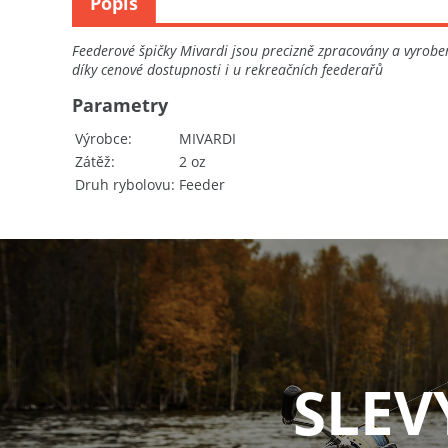
Popis
Feederové špičky Mivardi jsou precizně zpracovány a vyroben
díky cenové dostupnosti i u rekreačních feederařů
Parametry
Výrobce
MIVARDI
Zátěž
2 oz
Druh rybolovu
Feeder
SLEV