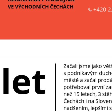
VE VÝCHODNÍCH ČECHÁCH
+420 2
 let
Začali jsme jako vě
s podnikavým duche
městě a začal prod
potřeboval první za
než 15 letech, 3 stě
Čechách i na Sloven
nadšením, lepšími sl