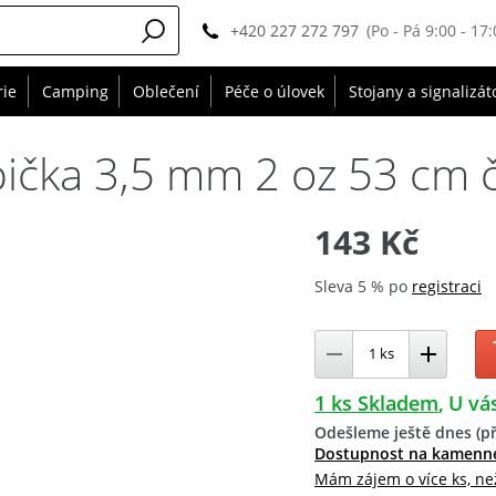
+420 227 272 797
(Po - Pá 9:00 - 17:
rie
Camping
Oblečení
Péče o úlovek
Stojany a signalizát
pička 3,5 mm 2 oz 53 cm 
143 Kč
Sleva 5 % po
registraci
1 ks Skladem
U vás
Odešleme ještě dnes (př
Dostupnost na kamenn
Mám zájem o více ks, ne