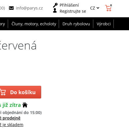
Přihlášení
0
CZ
00)
info@parys.cz
Registrujte se
ory
Čluny, motory, echoloty
Druh rybolovu
Výrobci
červená
Do košíku
 již zítra
i objednání do 15:00)
é prodejně
ž je skladem