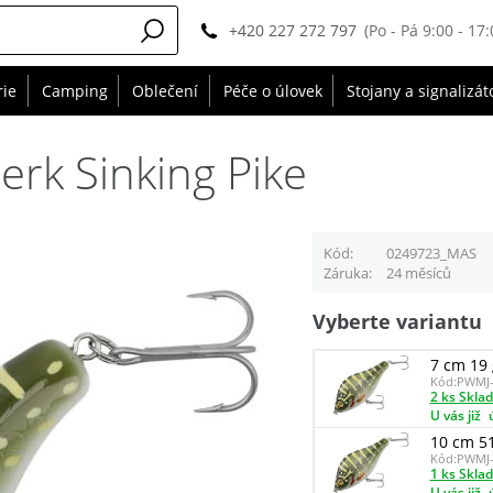
+420 227 272 797
(Po - Pá 9:00 - 17:
rie
Camping
Oblečení
Péče o úlovek
Stojany a signalizát
rk Sinking Pike
Kód
0249723_MAS
Záruka
24 měsíců
Vyberte variantu
7 cm 19 
Kód:
PWMJ-
2 ks Skla
U vás již
10 cm 5
Kód:
PWMJ-
1 ks Skla
U vás již