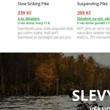
Slow Sinking Pike
Suspending Pike
239 Kč
209 Kč
4 ks Skladem
Skladem na ext. sk
U vás doma: úterý 11.8.
U vás doma: pondělí 17.
Swimbaits jsou stále populárnější
MFT Jerk ve verzi s
po celém světě. Náš MFT
neutrální wobler id
Swimbait je vynikající zbraní pro
mělčin. Při rovnom
lov štik...
imituje z...
SLEV
VĚRNO