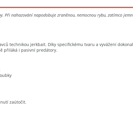
oby. Při nahazování napodobuje zraněnou, nemocnou rybu, zatímco jemné
avců technikou jerkbait. Díky specifickému tvaru a vyvážení doko
 přiláká i pasivní predátory.
t
loubky
nutí zaútočit.