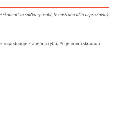
 škubnutí za špičku způsobí, že nástraha dělá nepravidelný
nale napodobuje zraněnou rybu. Při jemném škubnutí