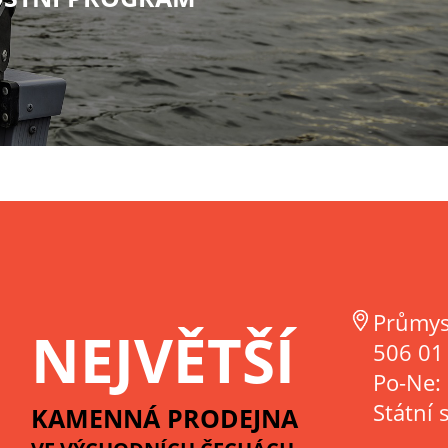
Průmys
NEJVĚTŠÍ
506 01 
Po-Ne:
Státní 
KAMENNÁ PRODEJNA