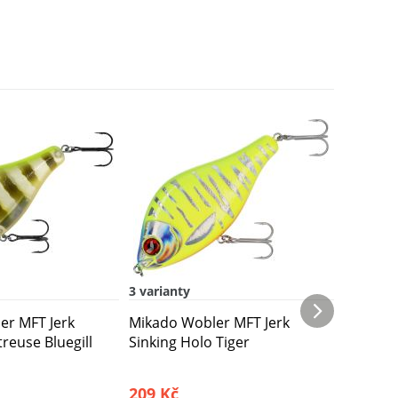
Novinka
3 varianty
3 varian
er MFT Jerk
Mikado Wobler MFT Jerk
Mikado 
reuse Bluegill
Sinking Holo Tiger
Suspend
209 Kč
209 Kč