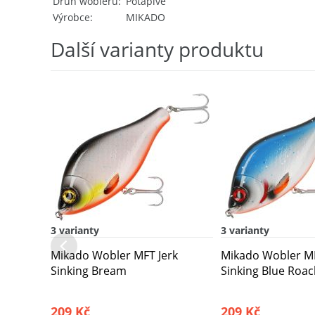
Druh wobleru
Potápivé
Výrobce
MIKADO
Další varianty produktu
3 varianty
3 varianty
Mikado Wobler MFT Jerk
Mikado Wobler MF
Sinking Bream
Sinking Blue Roa
209 Kč
209 Kč