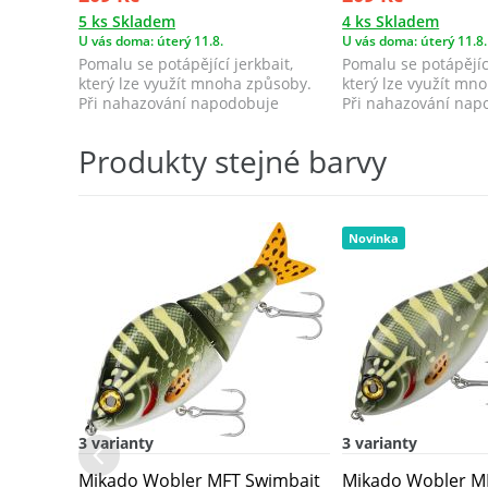
5 ks Skladem
4 ks Skladem
U vás doma: úterý 11.8.
U vás doma: úterý 11.8.
Pomalu se potápějící jerkbait,
Pomalu se potápějící
který lze využít mnoha způsoby.
který lze využít mn
Při nahazování napodobuje
Při nahazování nap
zraněnou, n...
zraněnou, n...
Produkty stejné barvy
Novinka
3 varianty
3 varianty
Mikado Wobler MFT Swimbait
Mikado Wobler MF