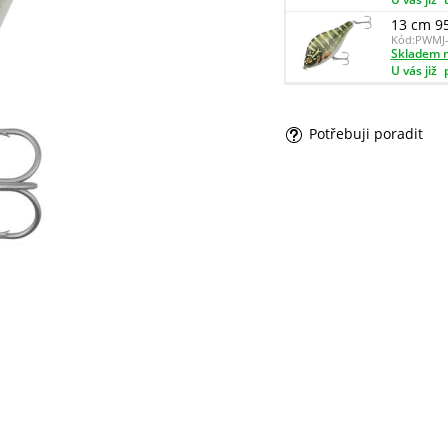
13 cm 9
Kód:
PWMJ-
Skladem n
U vás již
Potřebuji poradit