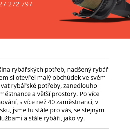
27 272 797
tšina rybářských potřeb, nadšený rybář
m si otevřel malý obchůdek ve svém
ávat rybářské potřeby, zanedlouho
městnance a větší prostory. Po více
hování, s více než 40 zaměstnanci, v
sku, jsme tu stále pro vás, se stejným
užbami a stále rybáři, jako vy.