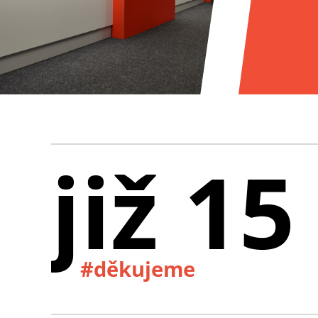
již 15
#děkujeme