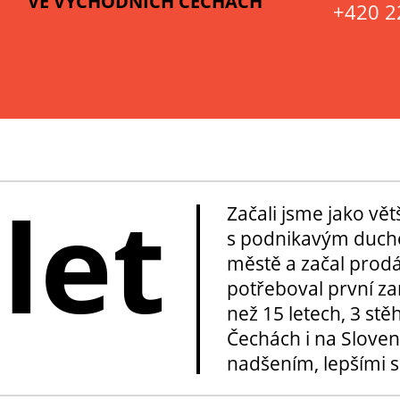
VE VÝCHODNÍCH ČECHÁCH
+420 2
 let
Začali jsme jako vě
s podnikavým duche
městě a začal prod
potřeboval první za
než 15 letech, 3 stě
Čechách i na Sloven
nadšením, lepšími sl