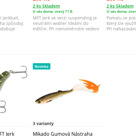
2 ks Skladem
2 ks Skladem
U vás doma: úterý 11.8.
U vás doma: úter
 jerkbait,
MFT Jerk ve verzi suspending je
Pomalu se potá
oha způsoby.
neutrální wobler ideální do
který lze využ
odobuje
mělčin. Při rovnoměrném vedení
Při nahazován
imituje z...
zraněnou, n...
Novinka
3 varianty
T Jerk
Mikado Gumová Nástraha