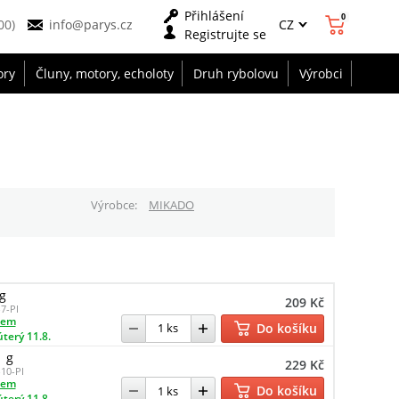
Přihlášení
0
CZ
00)
info@parys.cz
Registrujte se
ory
Čluny, motory, echoloty
Druh rybolovu
Výrobci
Výrobce
MIKADO
g
209 Kč
7-PI
dem
Do košíku
úterý 11.8.
1 g
229 Kč
10-PI
dem
Do košíku
úterý 11.8.