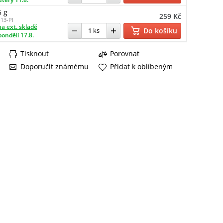
5 g
259 Kč
13-PI
a ext. skladě
Do košíku
pondělí 17.8.
Tisknout
Porovnat
Doporučit známému
Přidat k oblíbeným