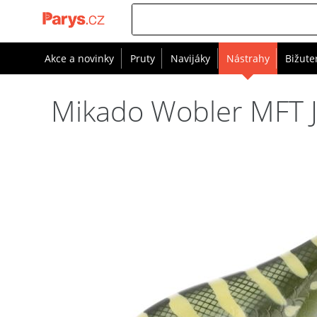
Akce a novinky
Pruty
Navijáky
Nástrahy
Bižute
Mikado Wobler MFT Je