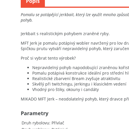
Popis
Pomalu se potápějící jerkbait, který lze využít mnoha způs
pohyb.
Jerkbait s realistickým pohybem zraněné ryby.
MFT Jerk je pomalu potápivý wobler navržený pro lov dr
špičkou prutu vytváří nepravidelný pohyb, který zaručeně
Proč si vybrat tento výrobek?
Nepravidelný pohyb napodobující zraněnou kořis
Pomalu potápivá konstrukce ideální pro střední h
Realistické zbarvení Bream zvyšuje atraktivitu
Skvělý při twitchingu, jerkingu i klasickém vedení
Vhodný pro štiky, okouny i candáty
MIKADO MFT Jerk – neodolatelný pohyb, který dravce při
Parametry
Druh rybolovu
Přívlač