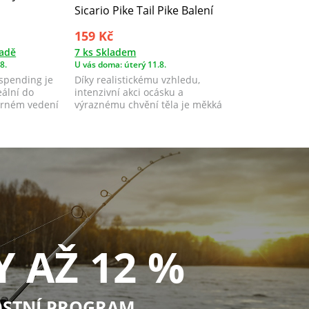
Sicario Pike Tail Pike Balení
159 Kč
ladě
7 ks Skladem
8.
U vás doma: úterý 11.8.
uspending je
Díky realistickému vzhledu,
eální do
intenzivní akci ocásku a
ěrném vedení
výraznému chvění těla je měkká
nástraha Sicario...
Y AŽ 12 %
STNÍ PROGRAM