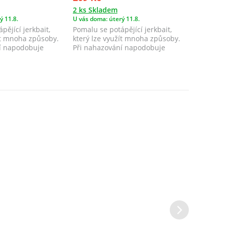
2 ks Skladem
2 ks Skl
ý 11.8.
U vás doma: úterý 11.8.
U vás doma
pějící jerkbait,
Pomalu se potápějící jerkbait,
MFT Jerk
ít mnoha způsoby.
který lze využít mnoha způsoby.
neutrální
í napodobuje
Při nahazování napodobuje
mělčin. 
zraněnou, n...
imituje z.