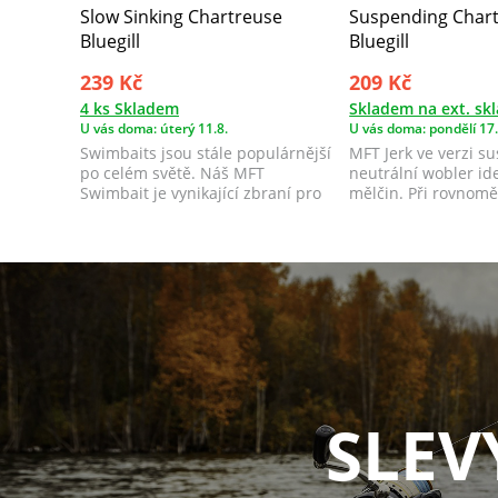
Slow Sinking Chartreuse
Suspending Char
Bluegill
Bluegill
239 Kč
209 Kč
4 ks Skladem
Skladem na ext. sk
U vás doma: úterý 11.8.
U vás doma: pondělí 17.
Swimbaits jsou stále populárnější
MFT Jerk ve verzi s
po celém světě. Náš MFT
neutrální wobler id
Swimbait je vynikající zbraní pro
mělčin. Při rovnom
lov štik...
imituje z...
SLEV