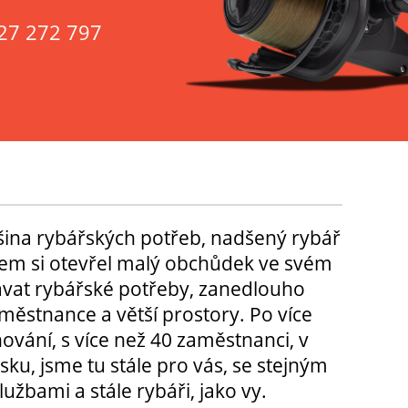
27 272 797
tšina rybářských potřeb, nadšený rybář
m si otevřel malý obchůdek ve svém
ávat rybářské potřeby, zanedlouho
městnance a větší prostory. Po více
hování, s více než 40 zaměstnanci, v
sku, jsme tu stále pro vás, se stejným
užbami a stále rybáři, jako vy.