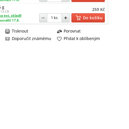
5 g
259 Kč
13-CB
a ext. skladě
Do košíku
pondělí 17.8.
Tisknout
Porovnat
Doporučit známému
Přidat k oblíbeným