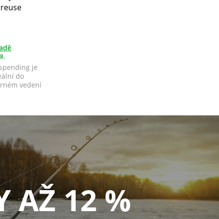
treuse
ladě
8.
uspending je
eální do
ěrném vedení
Y AŽ 12 %