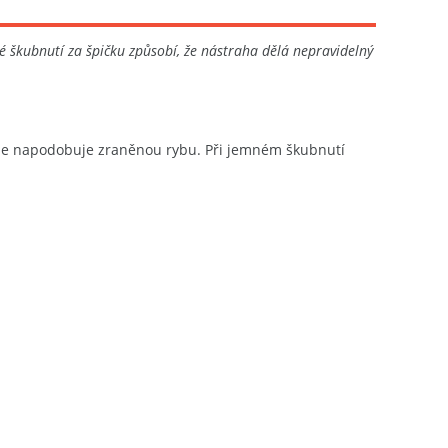
 škubnutí za špičku způsobí, že nástraha dělá nepravidelný
nale napodobuje zraněnou rybu. Při jemném škubnutí