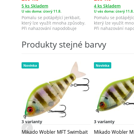
5 ks Skladem
4 ks Skladem
U vás doma: úterý 11.8.
U vás doma: úterý 11.8.
Pomalu se potápějící jerkbait,
Pomalu se potápějící
který lze využít mnoha způsoby.
který lze využít mn
Při nahazování napodobuje
Při nahazování nap
zraněnou, n...
zraněnou, n...
Produkty stejné barvy
Novinka
Novinka
3 varianty
3 varianty
Mikado Wobler MFT Swimbait
Mikado Wobler MF