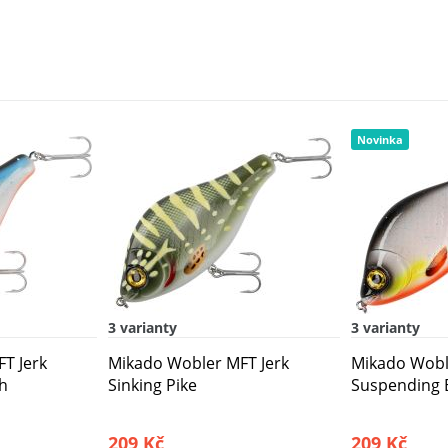
Novinka
3 varianty
3 varianty
T Jerk
Mikado Wobler MFT Jerk
Mikado Wobl
ch
Sinking Pike
Suspending
209 Kč
209 Kč