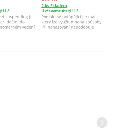
2 ks Skladem
2 ks Skl
ý 11.8.
U vás doma: úterý 11.8.
U vás doma
rzi suspending je
Pomalu se potápějící jerkbait,
MFT Jerk
er ideální do
který lze využít mnoha způsoby.
neutrální
ovnoměrném vedení
Při nahazování napodobuje
mělčin. 
zraněnou, n...
imituje z.