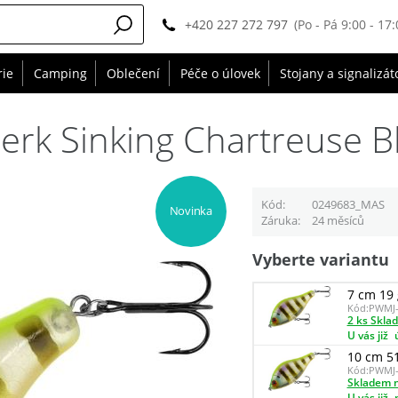
+420 227 272 797
(Po - Pá 9:00 - 17:
rie
Camping
Oblečení
Péče o úlovek
Stojany a signalizát
rk Sinking Chartreuse Bl
Kód
0249683_MAS
Novinka
Záruka
24 měsíců
Vyberte variantu
7 cm 19 
Kód:
PWMJ-
2 ks Skla
U vás již
10 cm 5
Kód:
PWMJ-
Skladem n
U vás již