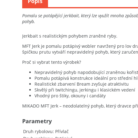
Popis
Pomalu se potápějící jerkbait, který lze využít mnoha způs
pohyb.
Jerkbait s realistickým pohybem zraněné ryby.
MFT Jerk je pomalu potápivý wobler navržený pro lov dr
špičkou prutu vytváří nepravidelný pohyb, který zaručeně
Proč si vybrat tento výrobek?
Nepravidelný pohyb napodobující zraněnou kořis
Pomalu potápivá konstrukce ideální pro střední h
Realistické zbarvení Bream zvyšuje atraktivitu
Skvělý při twitchingu, jerkingu i klasickém vedení
Vhodný pro štiky, okouny i candáty
MIKADO MFT Jerk – neodolatelný pohyb, který dravce při
Parametry
Druh rybolovu
Přívlač