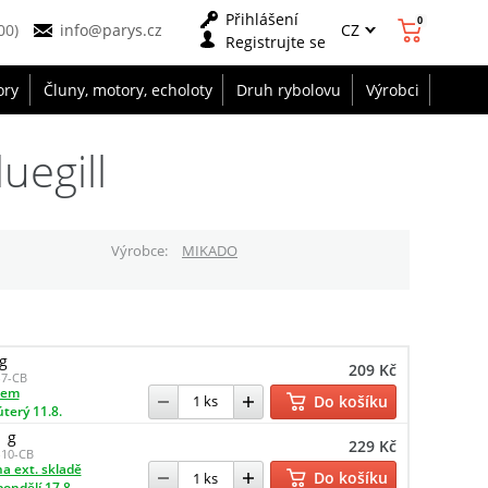
Přihlášení
0
CZ
00)
info@parys.cz
Registrujte se
ory
Čluny, motory, echoloty
Druh rybolovu
Výrobci
uegill
Výrobce
MIKADO
g
209 Kč
7-CB
dem
Do košíku
úterý 11.8.
1 g
229 Kč
10-CB
a ext. skladě
Do košíku
pondělí 17.8.