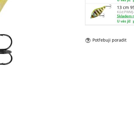
13 cm 9
Kód:
PWMJ-
Skladem n
U vás již
Potřebuji poradit