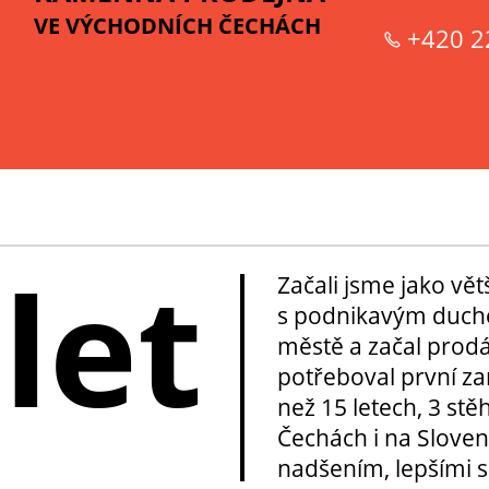
VE VÝCHODNÍCH ČECHÁCH
+420 2
 let
Začali jsme jako vě
s podnikavým duche
městě a začal prod
potřeboval první za
než 15 letech, 3 stě
Čechách i na Sloven
nadšením, lepšími sl