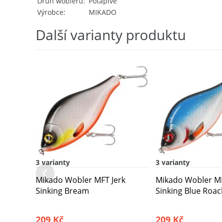
Druh wobleru
Potápivé
Výrobce
MIKADO
Další varianty produktu
3 varianty
3 varianty
Mikado Wobler MFT Jerk
Mikado Wobler MF
Sinking Bream
Sinking Blue Roa
209 Kč
209 Kč