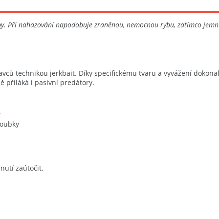
oby. Při nahazování napodobuje zraněnou, nemocnou rybu, zatímco jemné
avců technikou jerkbait. Díky specifickému tvaru a vyvážení doko
 přiláká i pasivní predátory.
t
loubky
nutí zaútočit.