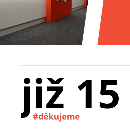
již 15
#děkujeme