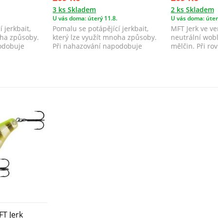
3 ks Skladem
2 ks Skladem
U vás doma: úterý 11.8.
U vás doma: úter
 jerkbait,
Pomalu se potápějící jerkbait,
MFT Jerk ve ve
oha způsoby.
který lze využít mnoha způsoby.
neutrální wobl
odobuje
Při nahazování napodobuje
mělčin. Při r
zraněnou, n...
imituje z...
T Jerk