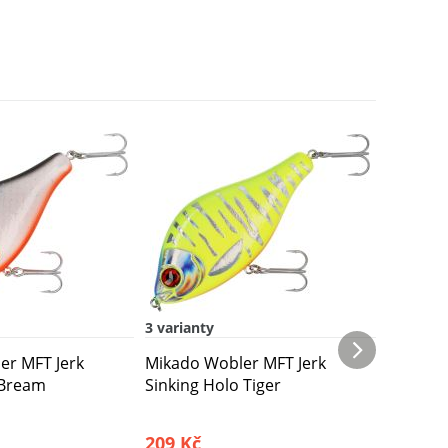
Novinka
3 varianty
3 varian
er MFT Jerk
Mikado Wobler MFT Jerk
Mikado 
 Bream
Sinking Holo Tiger
Suspend
209 Kč
209 Kč