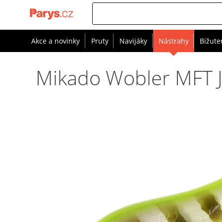
Akce a novinky
Pruty
Navijáky
Nástrahy
Bižute
Mikado Wobler MFT Je