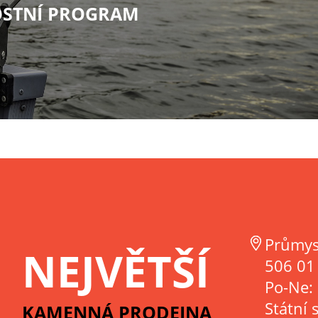
STNÍ PROGRAM
Průmys
NEJVĚTŠÍ
506 01 
Po-Ne:
Státní 
KAMENNÁ PRODEJNA