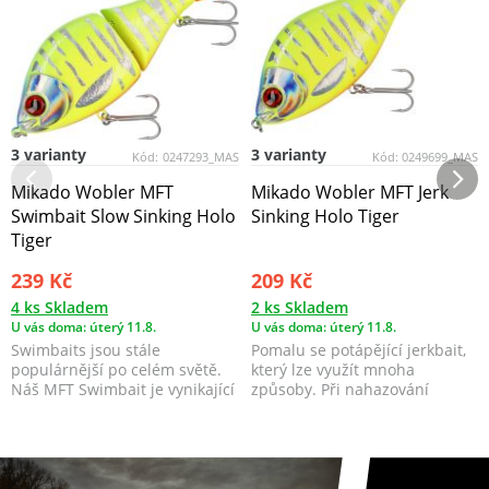
3 varianty
3 varianty
Kód:
0247293_MAS
Kód:
0249699_MAS
Mikado Wobler MFT
Mikado Wobler MFT Jerk
Swimbait Slow Sinking Holo
Sinking Holo Tiger
Tiger
239 Kč
209 Kč
4 ks Skladem
2 ks Skladem
U vás doma: úterý 11.8.
U vás doma: úterý 11.8.
Swimbaits jsou stále
Pomalu se potápějící jerkbait,
populárnější po celém světě.
který lze využít mnoha
Náš MFT Swimbait je vynikající
způsoby. Při nahazování
zbraní pro lov štik...
napodobuje zraněnou, n...