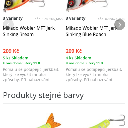
3 varianty
3 varianty
Kód:
0249666_MAS
Kód:
0249673_MAS
Mikado Wobler MFT Jerk
Mikado Wobler MFT Jerk
Sinking Bream
Sinking Blue Roach
209 Kč
209 Kč
5 ks Skladem
4 ks Skladem
U vás doma: úterý 11.8.
U vás doma: úterý 11.8.
Pomalu se potápějící jerkbait,
Pomalu se potápějící jerkbait,
který lze využít mnoha
který lze využít mnoha
způsoby. Při nahazování
způsoby. Při nahazování
napodobuje zraněnou, n...
napodobuje zraněnou, n...
Produkty stejné barvy