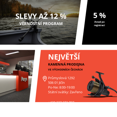
5 %
SLEVY AŽ 12 %
ihned po
VĚRNOSTNÍ PROGRAM
registraci
NEJVĚTŠÍ
KAMENNÁ PRODEJNA
VE VÝCHODNÍCH ČECHÁCH
Průmyslová 1292
506 01 Jičín
Po-Ne: 8:00-19:00
Státní svátky: Zavřeno
+420 227 272 797