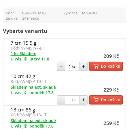
Kód
0249711_MAS
Výrobce
MIKADO
Záruka
24 měsíců
Vyberte variantu
7 cm 15,5 g
Kód:
PWMJSP-7-LT
1 ks Skladem
209 Kč
U vás již
úterý 11.8.
Do košíku
10 cm 42 g
Kód:
PWMJSP-10-LT
Skladem na ext. skladě
229 Kč
U vás již
pondělí 17.8.
Do košíku
13 cm 86 g
Kód:
PWMJSP-13-LT
Skladem na ext. skladě
259 Kč
U vás již
pondělí 17.8.