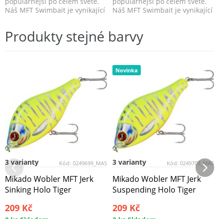
populárnější po celém světě.
populárnější po celém světě.
Náš MFT Swimbait je vynikající
Náš MFT Swimbait je vynikající
zbraní pro lov štik...
zbraní pro lov štik...
Produkty stejné barvy
Novinka
3 varianty
3 varianty
Kód:
0249699_MAS
Kód:
0249703_MAS
Mikado Wobler MFT Jerk
Mikado Wobler MFT Jerk
Sinking Holo Tiger
Suspending Holo Tiger
209 Kč
209 Kč