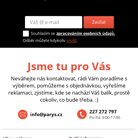
Zasílat
Souhlasím se
zpracováním osobních údajů.
Odběr můžete kdykoliv
zrušit
.
Jsme tu pro Vás
Neváhejte nás kontaktovat, rádi Vám poradíme s
výběrem, pomůžeme s objednávkou, vyřešíme
reklamaci, zjistíme, kde se nachází Váš balík, prostě
cokoliv, co bude třeba. :)
227 272 797
info@parys.cz
Po-Pá: 9:00-17:00