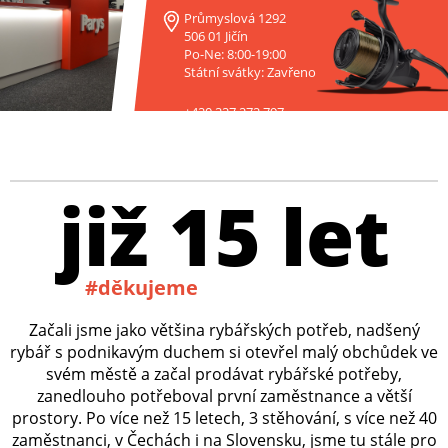
Průmyslová 1292
506 01 Jičín
Po-Ne: 8:00-19:00
Státní svátky: Zavřeno
+420 227 272 797
již 15 let
#děkujeme
Začali jsme jako většina rybářských potřeb, nadšený
rybář s podnikavým duchem si otevřel malý obchůdek ve
svém městě a začal prodávat rybářské potřeby,
zanedlouho potřeboval první zaměstnance a větší
prostory. Po více než 15 letech, 3 stěhování, s více než 40
zaměstnanci, v Čechách i na Slovensku, jsme tu stále pro