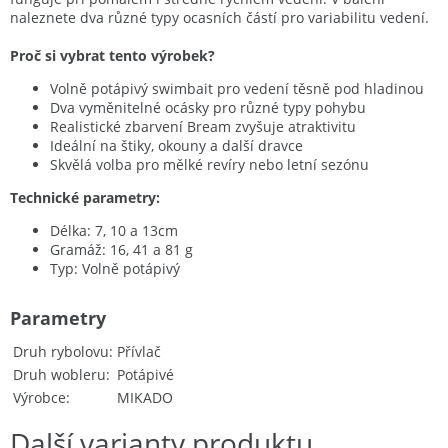
naleznete dva různé typy ocasních částí pro variabilitu vedení.
Proč si vybrat tento výrobek?
Volně potápivý swimbait pro vedení těsně pod hladinou
Dva vyměnitelné ocásky pro různé typy pohybu
Realistické zbarvení Bream zvyšuje atraktivitu
Ideální na štiky, okouny a další dravce
Skvělá volba pro mělké revíry nebo letní sezónu
Technické parametry:
Délka: 7, 10 a 13cm
Gramáž: 16, 41 a 81 g
Typ: Volně potápivý
Parametry
Druh rybolovu
Přívlač
Druh wobleru
Potápivé
Výrobce
MIKADO
Další varianty produktu