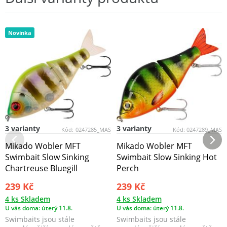
Novinka
3 varianty
3 varianty
Kód:
0247285_MAS
Kód:
0247289_MAS
Mikado Wobler MFT
Mikado Wobler MFT
Swimbait Slow Sinking
Swimbait Slow Sinking Hot
Chartreuse Bluegill
Perch
239 Kč
239 Kč
4 ks Skladem
4 ks Skladem
U vás doma: úterý 11.8.
U vás doma: úterý 11.8.
Swimbaits jsou stále
Swimbaits jsou stále