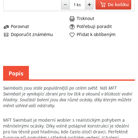
Do košíku
Tisknout
Porovnat
Potřebuji poradit
Doporučit známému
Přidat k oblíbeným
Popis
Swimbaits jsou stále populárnější po celém světě. Náš MFT
Swimbait je vynikající zbraní pro lov štik a okounů v blízkosti vodní
hladiny. Součástí balení jsou dva různé ocásky, díky kterým můžete
měnit vzhled vaší nástrahy.
MFT Swimbait je moderní wobler s realistickým pohybem a
měnitelnými ocásky. Díky volně potápivé konstrukci je ideální
pro lov těsně pod hladinou, kde často útočí dravci. Perfektně
funguje při pomalém i středně rychlém vedení. V balení