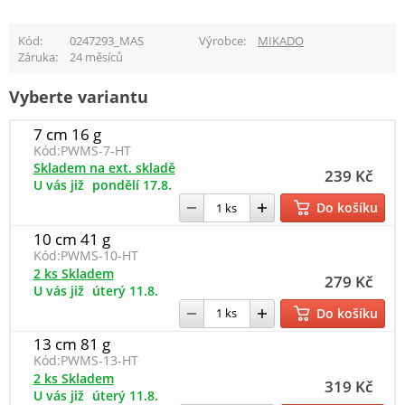
Kód
0247293_MAS
Výrobce
MIKADO
Záruka
24 měsíců
Vyberte variantu
7 cm 16 g
Kód:
PWMS-7-HT
Skladem na ext. skladě
239 Kč
U vás již
pondělí 17.8.
Do košíku
10 cm 41 g
Kód:
PWMS-10-HT
2 ks Skladem
279 Kč
U vás již
úterý 11.8.
Do košíku
13 cm 81 g
Kód:
PWMS-13-HT
2 ks Skladem
319 Kč
U vás již
úterý 11.8.