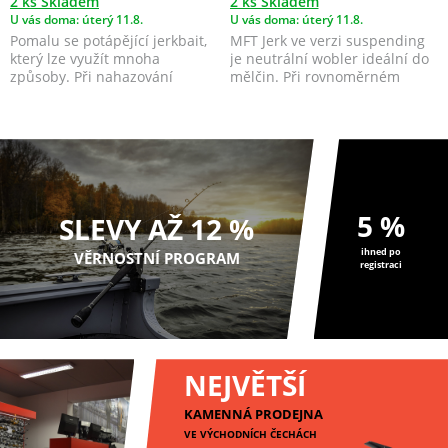
2 ks Skladem
2 ks Skladem
U vás doma: úterý 11.8.
U vás doma: úterý 11.8.
Pomalu se potápějící jerkbait,
MFT Jerk ve verzi suspending
který lze využít mnoha
je neutrální wobler ideální do
způsoby. Při nahazování
mělčin. Při rovnoměrném
napodobuje zraněnou, n...
vedení imituje z...
5 %
SLEVY AŽ 12 %
ihned po
VĚRNOSTNÍ PROGRAM
registraci
NEJVĚTŠÍ
KAMENNÁ PRODEJNA
VE VÝCHODNÍCH ČECHÁCH