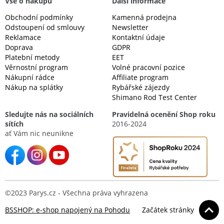
Vše o nákupu
Další informace
Obchodní podmínky
Kamenná prodejna
Odstoupení od smlouvy
Newsletter
Reklamace
Kontaktní údaje
Doprava
GDPR
Platební metody
EET
Věrnostní program
Volné pracovní pozice
Nákupní rádce
Affiliate program
Nákup na splátky
Rybářské zájezdy
Shimano Rod Test Center
Sledujte nás na sociálních
Pravidelná ocenění Shop roku
sítích
2016-2024
ať Vám nic neunikne
©2023 Parys.cz - Všechna práva vyhrazena
BSSHOP: e-shop napojený na Pohodu
Začátek stránky