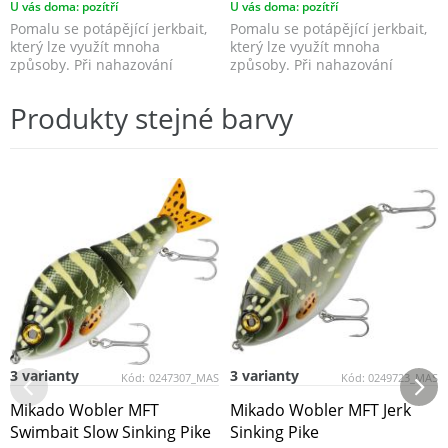
U vás doma: pozítří
U vás doma: pozítří
Pomalu se potápějící jerkbait,
Pomalu se potápějící jerkbait,
který lze využít mnoha
který lze využít mnoha
způsoby. Při nahazování
způsoby. Při nahazování
napodobuje zraněnou, n...
napodobuje zraněnou, n...
Produkty stejné barvy
3 varianty
3 varianty
Kód:
0247307_MAS
Kód:
0249723_MAS
Mikado Wobler MFT
Mikado Wobler MFT Jerk
Swimbait Slow Sinking Pike
Sinking Pike