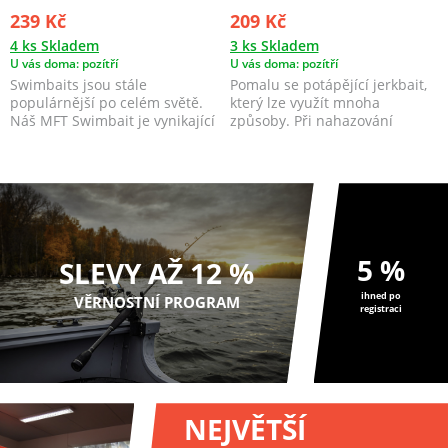
239 Kč
209 Kč
4 ks Skladem
3 ks Skladem
U vás doma: pozítří
U vás doma: pozítří
Swimbaits jsou stále
Pomalu se potápějící jerkbait,
populárnější po celém světě.
který lze využít mnoha
Náš MFT Swimbait je vynikající
způsoby. Při nahazování
zbraní pro lov štik...
napodobuje zraněnou, n...
5 %
SLEVY AŽ 12 %
ihned po
VĚRNOSTNÍ PROGRAM
registraci
NEJVĚTŠÍ