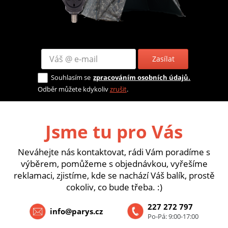
Zasílat
Souhlasím se
zpracováním osobních údajů.
Odběr můžete kdykoliv
zrušit
.
Jsme tu pro Vás
Neváhejte nás kontaktovat, rádi Vám poradíme s
výběrem, pomůžeme s objednávkou, vyřešíme
reklamaci, zjistíme, kde se nachází Váš balík, prostě
cokoliv, co bude třeba. :)
227 272 797
info@parys.cz
Po-Pá: 9:00-17:00