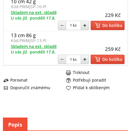
10 cm 42 g
Kód:
PWMJSP-10-PI
Skladem na ext. skladě
229 Kč
U vás již
pondělí 17.8.
Do košíku
13 cm 86 g
Kód:
PWMJSP-13-PI
Skladem na ext. skladě
259 Kč
U vás již
pondělí 17.8.
Do košíku
Tisknout
Porovnat
Potřebuji poradit
Doporučit známému
Přidat k oblíbeným
Popis