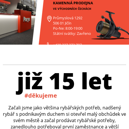
KAMENNÁ PRODEJNA
VE VÝCHODNÍCH ČECHÁCH
Průmyslová 1292
506 01 Jičín
Po-Ne: 8:00-19:00
Státní svátky: Zavřeno
+420 227 272 797
již 15 let
#děkujeme
Začali jsme jako většina rybářských potřeb, nadšený
rybář s podnikavým duchem si otevřel malý obchůdek ve
svém městě a začal prodávat rybářské potřeby,
zanedlouho potřeboval první zaměstnance a větší