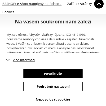
BSSHOP: e-shop napojený na Pohodu
Začátek stránky
Cookies
Na vašem soukromí nám záleží
My, společnost Párysův rybářský ráj, s.r.o. IČO 48171930,
používáme soubory cookies a další údaje k zajištění funkčnosti
webu. S Vaším souhlasem k personalizaci obsahu a reklam,
poskytování funkcí sociálních médií a analýze naší návštěvnosti.
Informace o tom, jak náš web používáte, sdílíme se svými partnery
pro sociální média, inzerci a analýzy (například Google).
Zde
si
Více informací
můžete přečíst, jak tyto informace Google používá. Partneři tyto
údaje mohou kombinovat s dalšími informacemi, které jste jim
Nezbytné cookies
poskytli nebo které získali v důsledku toho, že používáte jejich
Povolit vše
služby. Tyto údaje zahrnují cookies, data z dalších úložišť, IP
Marketingové cookies
adresu a další informace spojené s prohlížením webu. Svůj souhlas
se zpracováním cookies můžete odvolat
zde
.
Podrobné nastavení
Analytické cookies
Nepovolovat cookies
Údaje o uživatelích