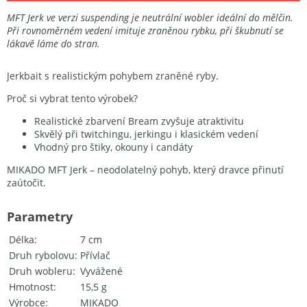
MFT Jerk ve verzi suspending je neutrální wobler ideální do mělčin.
Při rovnoměrném vedení imituje zraněnou rybku, při škubnutí se
lákavě láme do stran.
Jerkbait s realistickým pohybem zraněné ryby.
Proč si vybrat tento výrobek?
Realistické zbarvení Bream zvyšuje atraktivitu
Skvělý při twitchingu, jerkingu i klasickém vedení
Vhodný pro štiky, okouny i candáty
MIKADO MFT Jerk – neodolatelný pohyb, který dravce přinutí
zaútočit.
Parametry
Délka
7 cm
Druh rybolovu
Přívlač
Druh wobleru
Vyvážené
Hmotnost
15,5 g
Výrobce
MIKADO