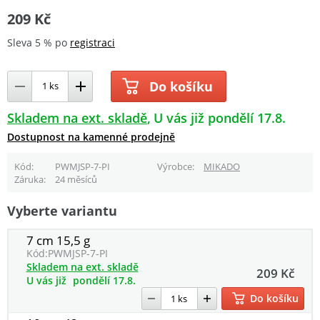
209 Kč
Sleva 5 % po
registraci
Do košíku
Skladem na ext. skladě
U vás již pondělí 17.8.
Dostupnost na kamenné prodejně
Kód
PWMJSP-7-PI
Výrobce
MIKADO
Záruka
24 měsíců
Vyberte variantu
7 cm 15,5 g
Kód:
PWMJSP-7-PI
Skladem na ext. skladě
209 Kč
U vás již
pondělí 17.8.
Do košíku