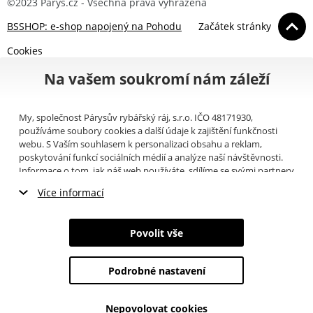
©2023 Parys.cz - Všechna práva vyhrazena
BSSHOP: e-shop napojený na Pohodu
Začátek stránky
Cookies
Na vašem soukromí nám záleží
My, společnost Párysův rybářský ráj, s.r.o. IČO 48171930,
používáme soubory cookies a další údaje k zajištění funkčnosti
webu. S Vaším souhlasem k personalizaci obsahu a reklam,
poskytování funkcí sociálních médií a analýze naší návštěvnosti.
Informace o tom, jak náš web používáte, sdílíme se svými partnery
pro sociální média, inzerci a analýzy (například Google).
Zde
si
Více informací
můžete přečíst, jak tyto informace Google používá. Partneři tyto
údaje mohou kombinovat s dalšími informacemi, které jste jim
Nezbytné cookies
poskytli nebo které získali v důsledku toho, že používáte jejich
Povolit vše
služby. Tyto údaje zahrnují cookies, data z dalších úložišť, IP
Marketingové cookies
adresu a další informace spojené s prohlížením webu. Svůj souhlas
se zpracováním cookies můžete odvolat
zde
.
Podrobné nastavení
Analytické cookies
Nepovolovat cookies
Údaje o uživatelích