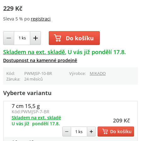
229 Kč
Sleva 5 % po
registraci
Do košíku
Skladem na ext. skladě
U vás již pondělí 17.8.
Dostupnost na kamenné prodejně
Kód
PWMJSP-10-BR
Výrobce
MIKADO
Záruka
24 měsíců
Vyberte variantu
7 cm 15,5 g
Kód:
PWMJSP-7-BR
Skladem na ext. skladě
209 Kč
U vás již
pondělí 17.8.
Do košíku