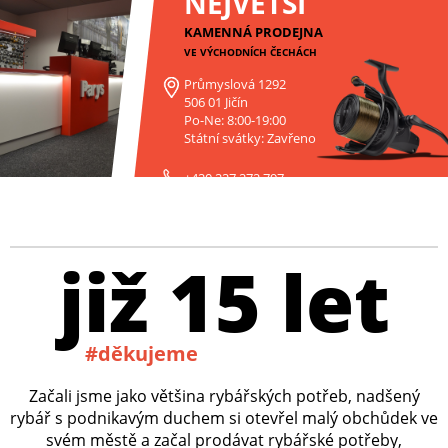
NEJVĚTŠÍ
KAMENNÁ PRODEJNA
VE VÝCHODNÍCH ČECHÁCH
Průmyslová 1292
506 01 Jičín
Po-Ne: 8:00-19:00
Státní svátky: Zavřeno
+420 227 272 797
již 15 let
#děkujeme
Začali jsme jako většina rybářských potřeb, nadšený
rybář s podnikavým duchem si otevřel malý obchůdek ve
svém městě a začal prodávat rybářské potřeby,