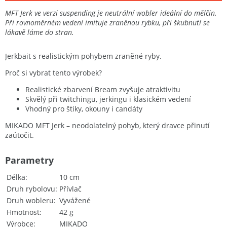
MFT Jerk ve verzi suspending je neutrální wobler ideální do mělčin.
Při rovnoměrném vedení imituje zraněnou rybku, při škubnutí se
lákavě láme do stran.
Jerkbait s realistickým pohybem zraněné ryby.
Proč si vybrat tento výrobek?
Realistické zbarvení Bream zvyšuje atraktivitu
Skvělý při twitchingu, jerkingu i klasickém vedení
Vhodný pro štiky, okouny i candáty
MIKADO MFT Jerk – neodolatelný pohyb, který dravce přinutí
zaútočit.
Parametry
Délka
10 cm
Druh rybolovu
Přívlač
Druh wobleru
Vyvážené
Hmotnost
42 g
Výrobce
MIKADO