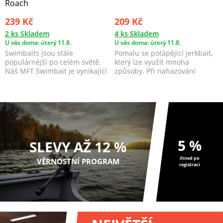
Roach
239 Kč
209 Kč
2 ks Skladem
4 ks Skladem
U vás doma: úterý 11.8.
U vás doma: úterý 11.8.
Swimbaits jsou stále
Pomalu se potápějící jerkbait,
populárnější po celém světě.
který lze využít mnoha
Náš MFT Swimbait je vynikající
způsoby. Při nahazování
zbraní pro lov štik...
napodobuje zraněnou, n...
5 %
SLEVY AŽ 12 %
ihned po
VĚRNOSTNÍ PROGRAM
registraci