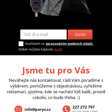
Zasílat
Souhlasím se
zpracováním osobních údajů.
Odběr můžete kdykoliv
zrušit
.
Jsme tu pro Vás
Neváhejte nás kontaktovat, rádi Vám poradíme s
výběrem, pomůžeme s objednávkou, vyřešíme
reklamaci, zjistíme, kde se nachází Váš balík, prostě
cokoliv, co bude třeba. :)
227 272 797
info@parys.cz
Po-Pá: 9:00-17:00