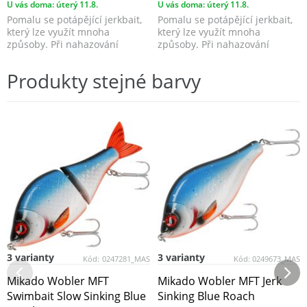
U vás doma: úterý 11.8.
U vás doma: úterý 11.8.
Pomalu se potápějící jerkbait,
Pomalu se potápějící jerkbait,
který lze využít mnoha
který lze využít mnoha
způsoby. Při nahazování
způsoby. Při nahazování
napodobuje zraněnou, n...
napodobuje zraněnou, n...
Produkty stejné barvy
3 varianty
3 varianty
Kód:
0247281_MAS
Kód:
0249673_MAS
Mikado Wobler MFT
Mikado Wobler MFT Jerk
Swimbait Slow Sinking Blue
Sinking Blue Roach