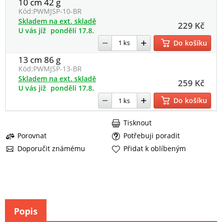
10 cm 42 g
Kód:
PWMJSP-10-BR
Skladem na ext. skladě
229 Kč
U vás již
pondělí 17.8.
Do košíku
13 cm 86 g
Kód:
PWMJSP-13-BR
Skladem na ext. skladě
259 Kč
U vás již
pondělí 17.8.
Do košíku
Tisknout
Porovnat
Potřebuji poradit
Doporučit známému
Přidat k oblíbeným
Popis