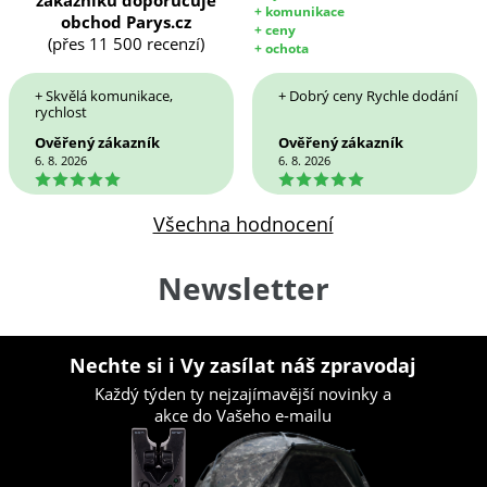
zákazníků doporučuje
+ komunikace
obchod Parys.cz
+ ceny
(přes 11 500 recenzí)
+ ochota
+ Skvělá komunikace,
+ Dobrý ceny Rychle dodání
rychlost
Ověřený zákazník
Ověřený zákazník
6. 8. 2026
6. 8. 2026
5
5
Všechna hodnocení
Newsletter
Nechte si i Vy zasílat náš zpravodaj
Každý týden ty nejzajímavější novinky a
akce do Vašeho e-mailu