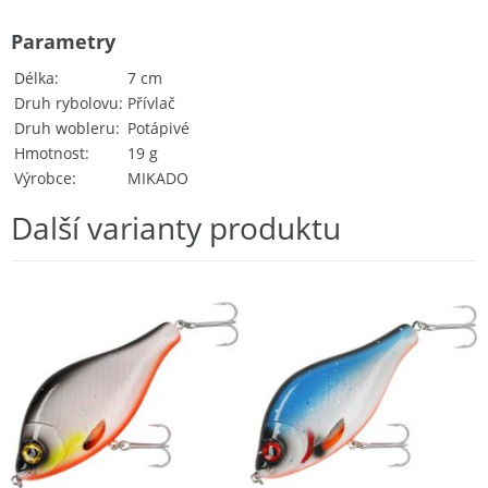
Parametry
Délka
7 cm
Druh rybolovu
Přívlač
Druh wobleru
Potápivé
Hmotnost
19 g
Výrobce
MIKADO
Další varianty produktu