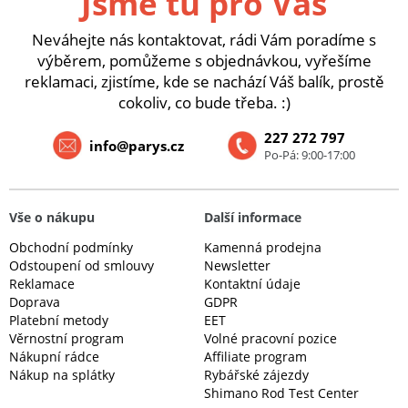
Jsme tu pro Vás
Neváhejte nás kontaktovat, rádi Vám poradíme s
výběrem, pomůžeme s objednávkou, vyřešíme
reklamaci, zjistíme, kde se nachází Váš balík, prostě
cokoliv, co bude třeba. :)
227 272 797
info@parys.cz
Po-Pá: 9:00-17:00
Vše o nákupu
Další informace
Obchodní podmínky
Kamenná prodejna
Odstoupení od smlouvy
Newsletter
Reklamace
Kontaktní údaje
Doprava
GDPR
Platební metody
EET
Věrnostní program
Volné pracovní pozice
Nákupní rádce
Affiliate program
Nákup na splátky
Rybářské zájezdy
Shimano Rod Test Center