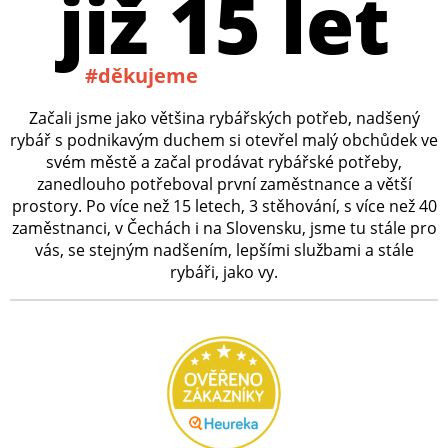
již 15 let
#děkujeme
Začali jsme jako většina rybářských potřeb, nadšený
rybář s podnikavým duchem si otevřel malý obchůdek ve
svém městě a začal prodávat rybářské potřeby,
zanedlouho potřeboval první zaměstnance a větší
prostory. Po více než 15 letech, 3 stěhování, s více než 40
zaměstnanci, v Čechách i na Slovensku, jsme tu stále pro
vás, se stejným nadšením, lepšími službami a stále
rybáři, jako vy.