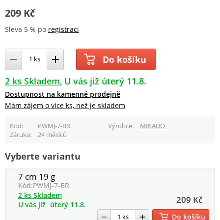
209 Kč
Sleva 5 % po
registraci
Do košíku
2 ks Skladem
U vás již úterý 11.8.
Dostupnost na kamenné prodejně
Mám zájem o více ks, než je skladem
Kód
PWMJ-7-BR
Výrobce
MIKADO
Záruka
24 měsíců
Vyberte variantu
7 cm 19 g
Kód:
PWMJ-7-BR
2 ks Skladem
209 Kč
U vás již
úterý 11.8.
Do košíku