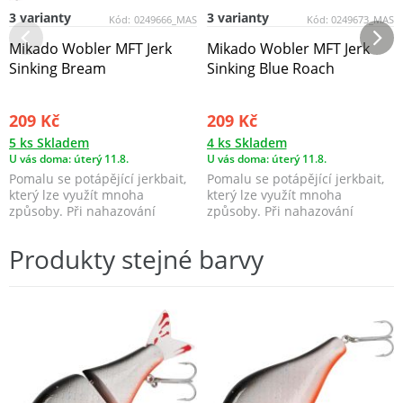
3 varianty
3 varianty
Kód:
0249666_MAS
Kód:
0249673_MAS
Mikado Wobler MFT Jerk
Mikado Wobler MFT Jerk
Sinking Bream
Sinking Blue Roach
209 Kč
209 Kč
5 ks Skladem
4 ks Skladem
U vás doma: úterý 11.8.
U vás doma: úterý 11.8.
Pomalu se potápějící jerkbait,
Pomalu se potápějící jerkbait,
který lze využít mnoha
který lze využít mnoha
způsoby. Při nahazování
způsoby. Při nahazování
napodobuje zraněnou, n...
napodobuje zraněnou, n...
Produkty stejné barvy