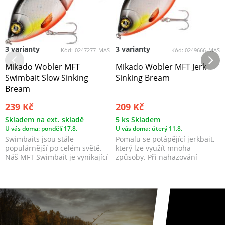
3 varianty
3 varianty
Kód:
0247277_MAS
Kód:
0249666_MAS
Mikado Wobler MFT
Mikado Wobler MFT Jerk
Swimbait Slow Sinking
Sinking Bream
Bream
239 Kč
209 Kč
Skladem na ext. skladě
5 ks Skladem
U vás doma: pondělí 17.8.
U vás doma: úterý 11.8.
Swimbaits jsou stále
Pomalu se potápějící jerkbait,
populárnější po celém světě.
který lze využít mnoha
Náš MFT Swimbait je vynikající
způsoby. Při nahazování
zbraní pro lov štik...
napodobuje zraněnou, n...