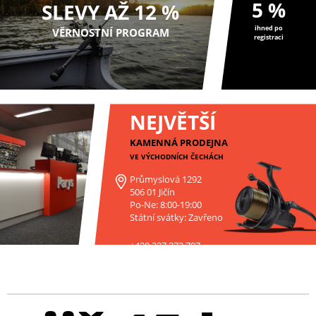
5 %
SLEVY AŽ 12 %
ihned po
VĚRNOSTNÍ PROGRAM
registraci
NEJVĚTŠÍ
KAMENNÁ PRODEJNA
VE VÝCHODNÍCH ČECHÁCH
Průmyslová 1292
506 01 Jičín
Po-Ne: 8:00-19:00
Státní svátky: Zavřeno
+420 227 272 797