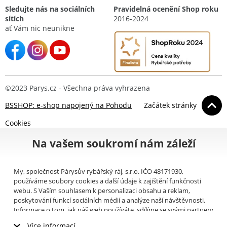
Sledujte nás na sociálních
Pravidelná ocenění Shop roku
sítích
2016-2024
ať Vám nic neunikne
©2023 Parys.cz - Všechna práva vyhrazena
BSSHOP: e-shop napojený na Pohodu
Začátek stránky
Cookies
Na vašem soukromí nám záleží
My, společnost Párysův rybářský ráj, s.r.o. IČO 48171930,
používáme soubory cookies a další údaje k zajištění funkčnosti
webu. S Vaším souhlasem k personalizaci obsahu a reklam,
poskytování funkcí sociálních médií a analýze naší návštěvnosti.
Informace o tom, jak náš web používáte, sdílíme se svými partnery
pro sociální média, inzerci a analýzy (například Google).
Zde
si
Více informací