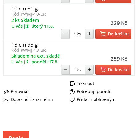
10 cm 51 g
Kód:
PWMJ-10-BR
2 ks Skladem
229 Kč
U vás již
úterý 11.8.
Do košíku
13 cm 95 g
Kód:
PWMJ-13-BR
Skladem na ext. skladě
259 Kč
U vás již
pondělí 17.8.
Do košíku
Tisknout
Porovnat
Potřebuji poradit
Doporučit známému
Přidat k oblíbeným