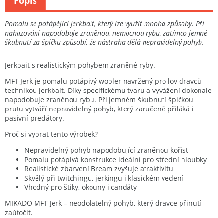
Popis
Pomalu se potápějící jerkbait, který lze využít mnoha způsoby. Při
nahazování napodobuje zraněnou, nemocnou rybu, zatímco jemné
škubnutí za špičku způsobí, že nástraha dělá nepravidelný pohyb.
Jerkbait s realistickým pohybem zraněné ryby.
MFT Jerk je pomalu potápivý wobler navržený pro lov dravců
technikou jerkbait. Díky specifickému tvaru a vyvážení dokonale
napodobuje zraněnou rybu. Při jemném škubnutí špičkou
prutu vytváří nepravidelný pohyb, který zaručeně přiláká i
pasivní predátory.
Proč si vybrat tento výrobek?
Nepravidelný pohyb napodobující zraněnou kořist
Pomalu potápivá konstrukce ideální pro střední hloubky
Realistické zbarvení Bream zvyšuje atraktivitu
Skvělý při twitchingu, jerkingu i klasickém vedení
Vhodný pro štiky, okouny i candáty
MIKADO MFT Jerk – neodolatelný pohyb, který dravce přinutí
zaútočit.