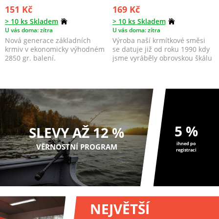
151 Kč
169 Kč
> 10 ks Skladem
> 10 ks Skladem
U vás doma: zítra
U vás doma: zítra
Nová generace základních
Výroba naší krmítkové směsi
krmiv v ekonomicky výhodném
se datuje již od roku 1990 kdy
2850 gr. balení.
jsme vyráběly obrovskou škálu
všech možný...
5 %
SLEVY AŽ 12 %
ihned po
VĚRNOSTNÍ PROGRAM
registraci
NEJVĚTŠÍ