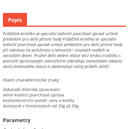
GENERACE" z prémiové řady ...
zpracování, ...
Popis
Průběžné krmítko ve speciální bahnité povrchové úpravě určené
především pro delší přesné hody Průběžné krmítko ve speciální
bahnité povrchové úpravě určené především pro delší přesné hody
při rybolovu na položenou v tekoucích i stojatých vodách se
zarostlým dnem. Pružné delší vedení vlasce skrz tvrdou trubičku s
precizně opracovaným zakončením zabraňuje zamotávání návazce
okolo kmenového vlasce a zdokonaluje volný průběh zátěží.
Hlavní charakteristické znaky:
dokonalé dílenské zpracování
velmi kvalitní povrchová úprava
bezkonkurenční poměr ceny a kvality
dostupné v hmotnostech od 20g až 50g
Parametry