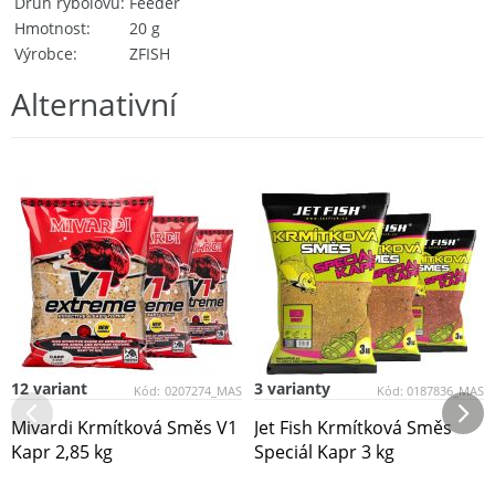
Druh rybolovu
Feeder
Hmotnost
20 g
Výrobce
ZFISH
Alternativní
12 variant
3 varianty
Kód:
0207274_MAS
Kód:
0187836_MAS
Mivardi Krmítková Směs V1
Jet Fish Krmítková Směs
Kapr 2,85 kg
Speciál Kapr 3 kg