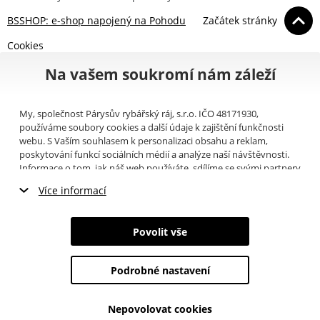
BSSHOP: e-shop napojený na Pohodu
Začátek stránky
Cookies
Na vašem soukromí nám záleží
My, společnost Párysův rybářský ráj, s.r.o. IČO 48171930,
používáme soubory cookies a další údaje k zajištění funkčnosti
webu. S Vaším souhlasem k personalizaci obsahu a reklam,
poskytování funkcí sociálních médií a analýze naší návštěvnosti.
Informace o tom, jak náš web používáte, sdílíme se svými partnery
pro sociální média, inzerci a analýzy (například Google).
Zde
si
Více informací
můžete přečíst, jak tyto informace Google používá. Partneři tyto
údaje mohou kombinovat s dalšími informacemi, které jste jim
Nezbytné cookies
poskytli nebo které získali v důsledku toho, že používáte jejich
Povolit vše
služby. Tyto údaje zahrnují cookies, data z dalších úložišť, IP
Marketingové cookies
adresu a další informace spojené s prohlížením webu. Svůj souhlas
se zpracováním cookies můžete odvolat
zde
.
Podrobné nastavení
Analytické cookies
Nepovolovat cookies
Údaje o uživatelích