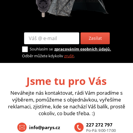
Zasílat
Souhlasím se
zpracováním osobních údajů.
Odběr můžete kdykoliv
zrušit
.
Jsme tu pro Vás
Neváhejte nás kontaktovat, rádi Vám poradíme s
výběrem, pomůžeme s objednávkou, vyřešíme
reklamaci, zjistíme, kde se nachází Váš balík, prostě
cokoliv, co bude třeba. :)
227 272 797
info@parys.cz
Po-Pá: 9:00-17:00