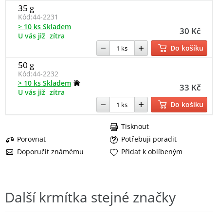
35 g
Kód:
44-2231
> 10 ks Skladem
30 Kč
U vás již
zítra
Do košíku
50 g
Kód:
44-2232
> 10 ks Skladem
33 Kč
U vás již
zítra
Do košíku
Tisknout
Porovnat
Potřebuji poradit
Doporučit známému
Přidat k oblíbeným
Další krmítka stejné značky