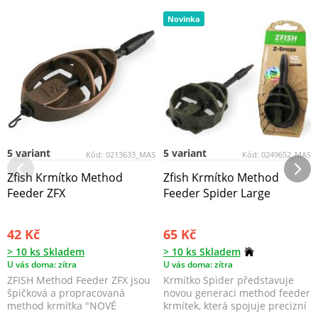
Novinka
5 variant
5 variant
Kód:
0213633_MAS
Kód:
0249652_MAS
Zfish Krmítko Method
Zfish Krmítko Method
Feeder ZFX
Feeder Spider Large
42 Kč
65 Kč
> 10 ks Skladem
> 10 ks Skladem
U vás doma: zítra
U vás doma: zítra
ZFISH Method Feeder ZFX jsou
Krmítko Spider představuje
špičková a propracovaná
novou generaci method feeder
method krmítka "NOVÉ
krmítek, která spojuje precizní