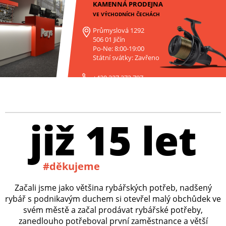
KAMENNÁ PRODEJNA
VE VÝCHODNÍCH ČECHÁCH
Průmyslová 1292
506 01 Jičín
Po-Ne: 8:00-19:00
Státní svátky: Zavřeno
+420 227 272 797
již 15 let
#děkujeme
Začali jsme jako většina rybářských potřeb, nadšený
rybář s podnikavým duchem si otevřel malý obchůdek ve
svém městě a začal prodávat rybářské potřeby,
zanedlouho potřeboval první zaměstnance a větší