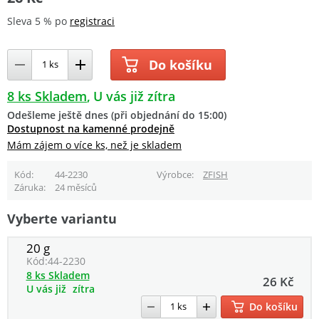
Sleva 5 % po
registraci
Do košíku
8 ks Skladem
U vás již zítra
Odešleme ještě dnes (při objednání do 15:00)
Dostupnost na kamenné prodejně
Mám zájem o více ks, než je skladem
Kód
44-2230
Výrobce
ZFISH
Záruka
24 měsíců
Vyberte variantu
20 g
Kód:
44-2230
8 ks Skladem
26 Kč
U vás již
zítra
Do košíku