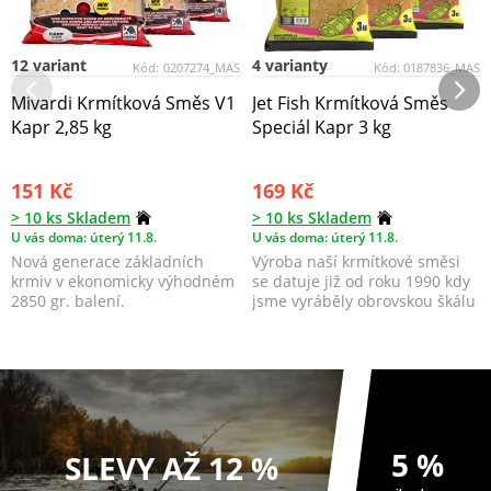
12 variant
4 varianty
Kód:
0207274_MAS
Kód:
0187836_MAS
Mivardi Krmítková Směs V1
Jet Fish Krmítková Směs
Kapr 2,85 kg
Speciál Kapr 3 kg
151 Kč
169 Kč
> 10 ks Skladem
> 10 ks Skladem
U vás doma: úterý 11.8.
U vás doma: úterý 11.8.
Nová generace základních
Výroba naší krmítkové směsi
krmiv v ekonomicky výhodném
se datuje již od roku 1990 kdy
2850 gr. balení.
jsme vyráběly obrovskou škálu
všech možný...
5 %
SLEVY AŽ 12 %