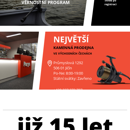
ihned po
VĚRNOSTNÍ PROGRAM
registraci
NEJVĚTŠÍ
KAMENNÁ PRODEJNA
VE VÝCHODNÍCH ČECHÁCH
Průmyslová 1292
506 01 Jičín
Po-Ne: 8:00-19:00
Státní svátky: Zavřeno
+420 227 272 797
již 15 let