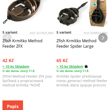
5 variant
5 variant
Kód:
0213633_MAS
Kód:
0249652_MAS
Zfish Krmítko Method
Zfish Krmítko Method
Feeder ZFX
Feeder Spider Large
42 Kč
65 Kč
> 10 ks Skladem
> 10 ks Skladem
U vás doma: úterý 11.8.
U vás doma: úterý 11.8.
ZFISH Method Feeder ZFX jsou
Krmítko Spider představuje
špičková a propracovaná
novou generaci method feeder
method krmítka "NOVÉ
krmítek, která spojuje precizní
GENERACE" z prémiové řady ...
zpracování, ...
Popis