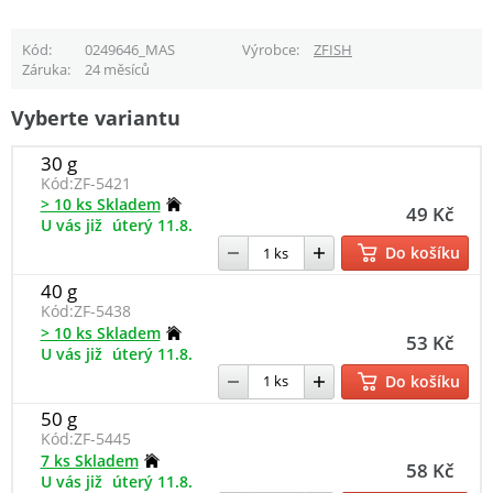
Kód
0249646_MAS
Výrobce
ZFISH
Záruka
24 měsíců
Vyberte variantu
30 g
Kód:
ZF-5421
> 10 ks Skladem
49 Kč
U vás již
úterý 11.8.
Do košíku
40 g
Kód:
ZF-5438
> 10 ks Skladem
53 Kč
U vás již
úterý 11.8.
Do košíku
50 g
Kód:
ZF-5445
7 ks Skladem
58 Kč
U vás již
úterý 11.8.