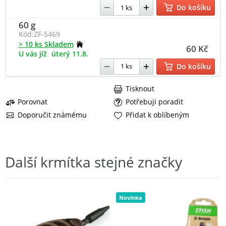
Do košíku
60 g
Kód:
ZF-5469
> 10 ks Skladem
60 Kč
U vás již
úterý 11.8.
Do košíku
Tisknout
Porovnat
Potřebuji poradit
Doporučit známému
Přidat k oblíbeným
Další krmítka stejné značky
Novinka