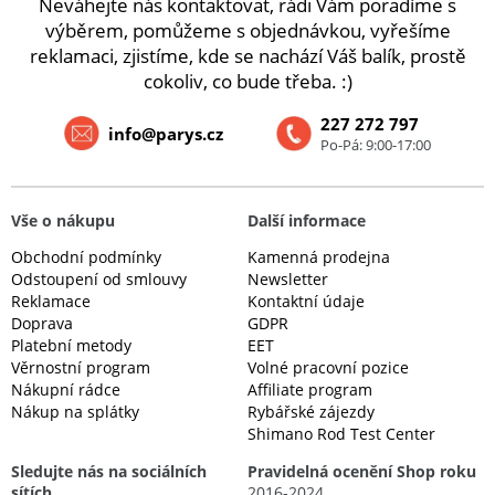
Neváhejte nás kontaktovat, rádi Vám poradíme s
výběrem, pomůžeme s objednávkou, vyřešíme
reklamaci, zjistíme, kde se nachází Váš balík, prostě
cokoliv, co bude třeba. :)
227 272 797
info@parys.cz
Po-Pá: 9:00-17:00
Vše o nákupu
Další informace
Obchodní podmínky
Kamenná prodejna
Odstoupení od smlouvy
Newsletter
Reklamace
Kontaktní údaje
Doprava
GDPR
Platební metody
EET
Věrnostní program
Volné pracovní pozice
Nákupní rádce
Affiliate program
Nákup na splátky
Rybářské zájezdy
Shimano Rod Test Center
Sledujte nás na sociálních
Pravidelná ocenění Shop roku
sítích
2016-2024