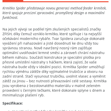
Krmítko Spider představuje novou generaci method feeder krmítek,
která spojuje precizní zpracování, promyšlený design a maximální
funkčnost.
Na jejich vývoji se podílel tým zkušených specialistů značky
ZFISH, díky čemuž vzniklo krmítko, které splňuje i ta nejvyšší
očekávání moderního rybáře. Tvar Spidera zaručuje dokonalé
vyvážení při nahazování a jisté dosednutí ke dnu vždy tou
správnou stranou. Nově navržený nosný rám zajišťuje
optimální uvolňování krmné směsi a zároveň chrání nástrahu
během náhozu. Součástí konstrukce je speciální ploška pro
přesné umístění nástrahy s háčkem, která zajistí, že vaše
nástraha bude vždy v ideální pozici. Krmítka Spider umožňují
rychlou výměnu zátěže díky vyjímatelné trubičce a otvoru na
zadní straně. Stačí vysunout trubičku, uvolnit vlasec a vyměnit
zátěž za jinou – bez nutnosti převazování celé sestavy. Krmítka
jsou vyrobena z bezolovnatého materiálu v matně zeleném
provedení s černými tečkami, které dokonale splyne s dnem a
minimalizuje plašení ryb.
Specifikace: