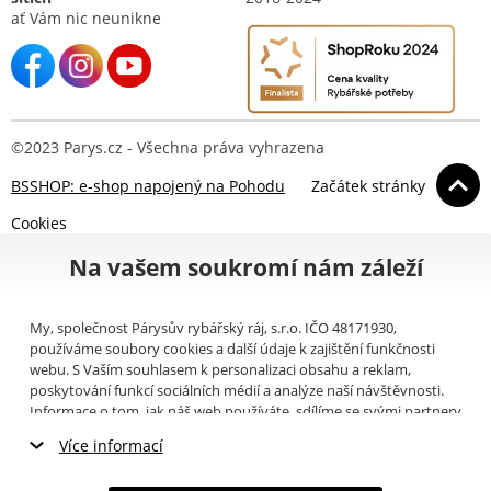
ať Vám nic neunikne
©2023 Parys.cz - Všechna práva vyhrazena
BSSHOP: e-shop napojený na Pohodu
Začátek stránky
Cookies
Na vašem soukromí nám záleží
My, společnost Párysův rybářský ráj, s.r.o. IČO 48171930,
používáme soubory cookies a další údaje k zajištění funkčnosti
webu. S Vaším souhlasem k personalizaci obsahu a reklam,
poskytování funkcí sociálních médií a analýze naší návštěvnosti.
Informace o tom, jak náš web používáte, sdílíme se svými partnery
pro sociální média, inzerci a analýzy (například Google).
Zde
si
Více informací
můžete přečíst, jak tyto informace Google používá. Partneři tyto
údaje mohou kombinovat s dalšími informacemi, které jste jim
Nezbytné cookies