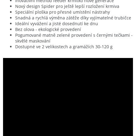
Inovativní method feeder krmítko nové generace
Nový design Spider pro ještě lepší rozložení krmiva
Speciální ploška pro přesné umístění nástrahy
Snadná a rychlá výměna zátěže díky vyjímatelné trubičce
Ideální vyvážení a jisté dosednutí ke dnu
Bez olova - ekologické provedení
Pogumované matně zelené provedení s černými tečkami -
skvělé maskování
Dostupné ve 2 velikostech a gramážích 30-120 g