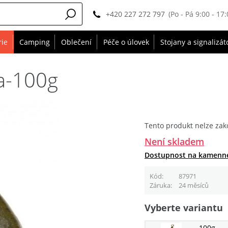
+420 227 272 797
(Po - Pá 9:00 - 17:
rie
Camping
Oblečení
Péče o úlovek
Stojany a signalizát
ta-100g
Tento produkt nelze zak
Není skladem
Dostupnost na kamenn
Kód
87971
Záruka
24 měsíců
Vyberte variantu
100g