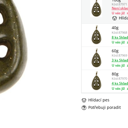
Kód:
87971
Není skl
U vás již
Hlíd
40g
Kód:
87968
8 ks Skla
U vás již
60g
Kód:
87969
3 ks Skla
U vás již
80g
Kód:
87970
4 ks Skla
U vás již
Hlídací pes
Potřebuji poradit