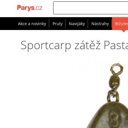
Akce a novinky
Pruty
Navijáky
Nástrahy
Bižute
Sportcarp zátěž Pas