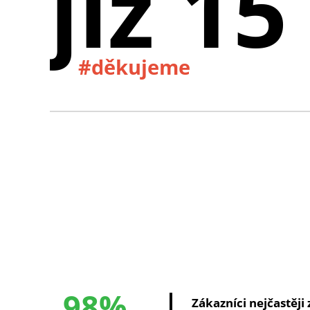
již 15
#děkujeme
98%
Zákazníci nejčastěji