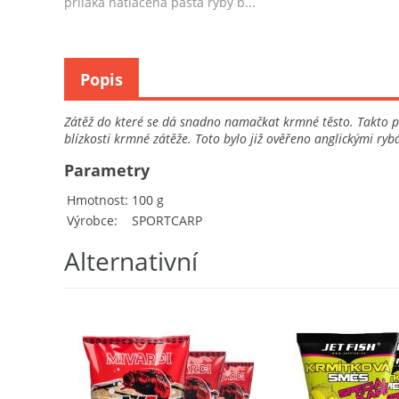
přiláká natlačená pasta ryby b...
Popis
Zátěž do které se dá snadno namačkat krmné těsto. Takto při
blízkosti krmné zátěže. Toto bylo již ověřeno anglickými ryb
Parametry
Hmotnost
100 g
Výrobce
SPORTCARP
Alternativní