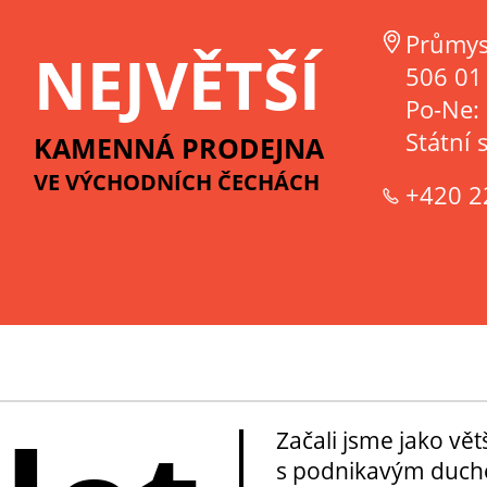
Průmys
NEJVĚTŠÍ
506 01 
Po-Ne:
Státní 
KAMENNÁ PRODEJNA
VE VÝCHODNÍCH ČECHÁCH
+420 2
Začali jsme jako vě
s podnikavým duche