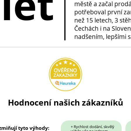
 let
městě a začal prod
potřeboval první za
než 15 letech, 3 stě
Čechách i na Sloven
nadšením, lepšími sl
Hodnocení našich zákazníků
+ Rychlost dodání, skvělý
 zmiňují tyto výhody:
výběr, vše na jednom