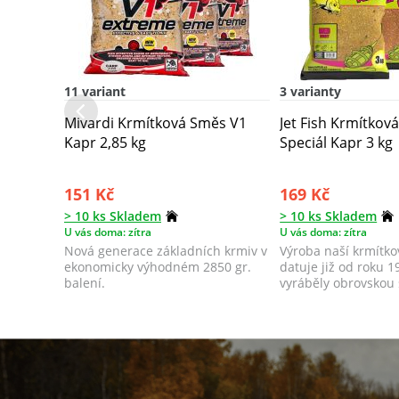
11 variant
3 varianty
Mivardi Krmítková Směs V1
Jet Fish Krmítkov
Kapr 2,85 kg
Speciál Kapr 3 kg
151 Kč
169 Kč
> 10 ks Skladem
> 10 ks Skladem
U vás doma: zítra
U vás doma: zítra
Nová generace základních krmiv v
Výroba naší krmítko
ekonomicky výhodném 2850 gr.
datuje již od roku 
balení.
vyráběly obrovskou 
možný...