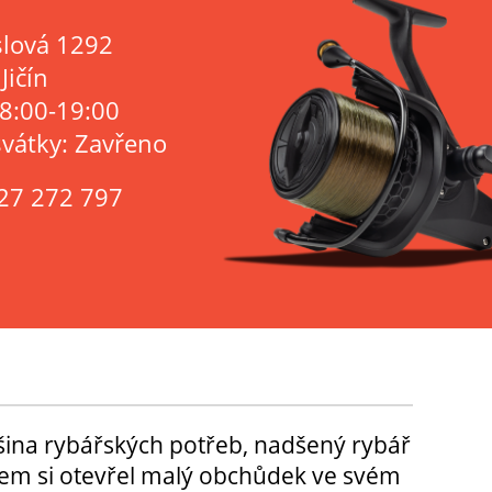
lová 1292
Jičín
 8:00-19:00
svátky: Zavřeno
27 272 797
tšina rybářských potřeb, nadšený rybář
m si otevřel malý obchůdek ve svém