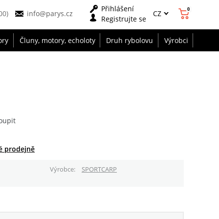
Přihlášení
0
CZ
00)
info@parys.cz
Registrujte se
ory
Čluny, motory, echoloty
Druh rybolovu
Výrobci
oupit
é prodejně
Výrobce
SPORTCARP