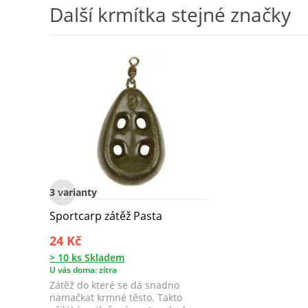
Další krmítka stejné značky
3 varianty
Sportcarp zátěž Pasta
24 Kč
> 10 ks Skladem
U vás doma: zítra
Zátěž do které se dá snadno
namačkat krmné těsto. Takto