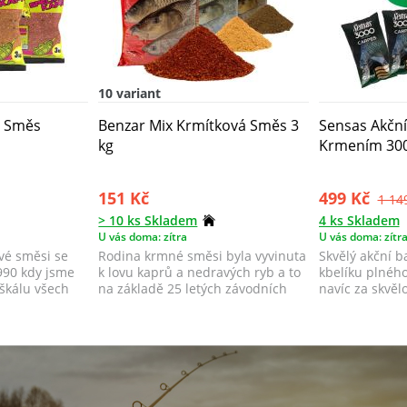
10 variant
á Směs
Benzar Mix Krmítková Směs 3
Sensas Akční
kg
Krmením 300
151 Kč
499 Kč
1 14
> 10 ks Skladem
4 ks Skladem
U vás doma: zítra
U vás doma: zítr
vé směsi se
Rodina krmné směsi byla vyvinuta
Skvělý akční b
1990 kdy jsme
k lovu kaprů a nedravých ryb a to
kbelíku plnéh
škálu všech
na základě 25 letých závodních
navíc za skvěl
zk...