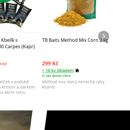
 Kbelík s
TB Baits Method Mix Corn 2 kg
TB Bait
0 Carpes (Kapr)
kg
299 Kč
299 Kč
9 Kč
> 10 ks Skladem
> 10 ks 
a
U vás doma: zítra
U vás doma
alíček v podobě
Method mix, který nenechá ryby
Method m
o krmení a dárkem
klidné!
v klidu.
ou akční cenu.