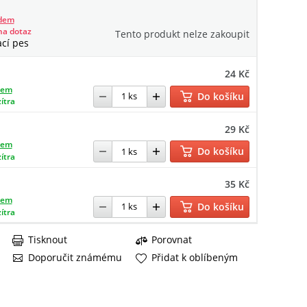
adem
na dotaz
Tento produkt nelze zakoupit
ací pes
24 Kč
dem
Do košíku
zítra
29 Kč
dem
Do košíku
zítra
35 Kč
dem
Do košíku
zítra
Tisknout
Porovnat
Doporučit známému
Přidat k oblíbeným