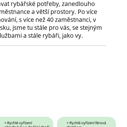
ávat rybářské potřeby, zanedlouho
městnance a větší prostory. Po více
hování, s více než 40 zaměstnanci, v
sku, jsme tu stále pro vás, se stejným
užbami a stále rybáři, jako vy.
+ Rychlé vyřízení
+ Rychlé vyřízení férová
objednávky a dodání zboží
domluva