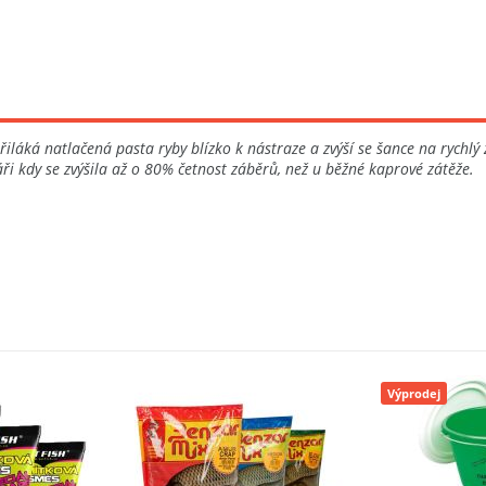
láká natlačená pasta ryby blízko k nástraze a zvýší se šance na rychlý 
áři kdy se zvýšila až o 80% četnost záběrů, než u běžné kaprové zátěže.
Výprodej