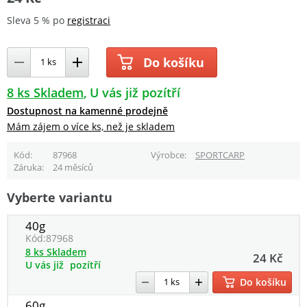
Sleva 5 % po
registraci
Do košíku
8 ks Skladem
U vás již pozítří
Dostupnost na kamenné prodejně
Mám zájem o více ks, než je skladem
Kód
87968
Výrobce
SPORTCARP
Záruka
24 měsíců
Vyberte variantu
40g
Kód:
87968
8 ks Skladem
24 Kč
U vás již
pozítří
Do košíku
60g