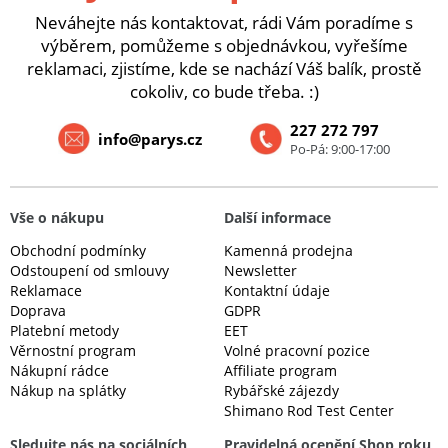
Neváhejte nás kontaktovat, rádi Vám poradíme s
výběrem, pomůžeme s objednávkou, vyřešíme
reklamaci, zjistíme, kde se nachází Váš balík, prostě
cokoliv, co bude třeba. :)
227 272 797
info@parys.cz
Po-Pá: 9:00-17:00
Vše o nákupu
Další informace
Obchodní podmínky
Kamenná prodejna
Odstoupení od smlouvy
Newsletter
Reklamace
Kontaktní údaje
Doprava
GDPR
Platební metody
EET
Věrnostní program
Volné pracovní pozice
Nákupní rádce
Affiliate program
Nákup na splátky
Rybářské zájezdy
Shimano Rod Test Center
Sledujte nás na sociálních
Pravidelná ocenění Shop roku