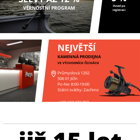
ihned po
VĚRNOSTNÍ PROGRAM
registraci
NEJVĚTŠÍ
KAMENNÁ PRODEJNA
VE VÝCHODNÍCH ČECHÁCH
Průmyslová 1292
506 01 Jičín
Po-Ne: 8:00-19:00
Státní svátky: Zavřeno
+420 227 272 797