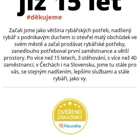
již 15 let
#děkujeme
Začali jsme jako většina rybářských potřeb, nadšený
rybář s podnikavým duchem si otevřel malý obchůdek ve
svém městě a začal prodávat rybářské potřeby,
zanedlouho potřeboval první zaměstnance a větší
prostory. Po více než 15 letech, 3 stěhování, s více než 40
zaměstnanci, v Čechách i na Slovensku, jsme tu stále pro
vás, se stejným nadšením, lepšími službami a stále
rybáři, jako vy.