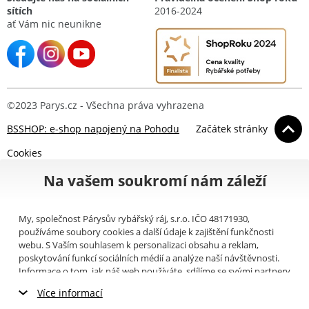
sítích
2016-2024
ať Vám nic neunikne
©2023 Parys.cz - Všechna práva vyhrazena
BSSHOP: e-shop napojený na Pohodu
Začátek stránky
Cookies
Na vašem soukromí nám záleží
My, společnost Párysův rybářský ráj, s.r.o. IČO 48171930,
používáme soubory cookies a další údaje k zajištění funkčnosti
webu. S Vaším souhlasem k personalizaci obsahu a reklam,
poskytování funkcí sociálních médií a analýze naší návštěvnosti.
Informace o tom, jak náš web používáte, sdílíme se svými partnery
pro sociální média, inzerci a analýzy (například Google).
Zde
si
Více informací
můžete přečíst, jak tyto informace Google používá. Partneři tyto