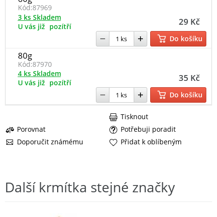
Kód:
87969
3 ks Skladem
29 Kč
U vás již
pozítří
Do košíku
80g
Kód:
87970
4 ks Skladem
35 Kč
U vás již
pozítří
Do košíku
Tisknout
Porovnat
Potřebuji poradit
Doporučit známému
Přidat k oblíbeným
Další krmítka stejné značky