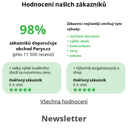
Hodnocení našich zákazníků
98%
Zákazníci nejčastěji zmiňují tyto
výhody:
+ rychlost doručení
+ výběr zboží
zákazníků doporučuje
+ komunikace
obchod Parys.cz
+ ceny
(přes 11 500 recenzí)
+ ochota
+ velký výběr kvalitního
+ Výborně zorganizovyný e
zboží za rozumnou cenu
shop
Ověřený zákazník
Ověřený zákazník
8. 8. 2026
8. 8. 2026
5
5
Všechna hodnocení
Newsletter