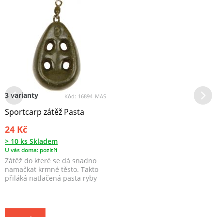
3 varianty
Kód:
16894_MAS
Sportcarp zátěž Pasta
24 Kč
> 10 ks Skladem
U vás doma: pozítří
Zátěž do které se dá snadno
namačkat krmné těsto. Takto
přiláká natlačená pasta ryby
b...