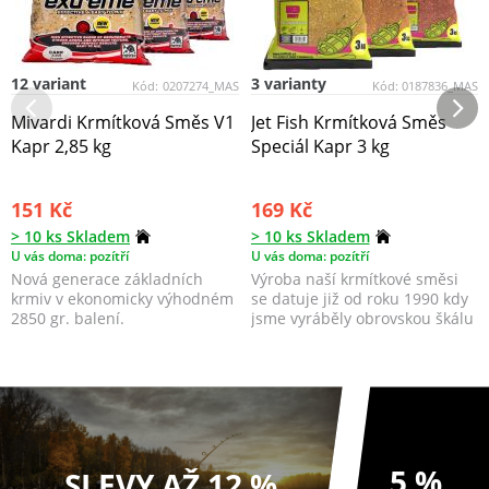
12 variant
3 varianty
Kód:
0207274_MAS
Kód:
0187836_MAS
Mivardi Krmítková Směs V1
Jet Fish Krmítková Směs
Kapr 2,85 kg
Speciál Kapr 3 kg
151 Kč
169 Kč
> 10 ks Skladem
> 10 ks Skladem
U vás doma: pozítří
U vás doma: pozítří
Nová generace základních
Výroba naší krmítkové směsi
krmiv v ekonomicky výhodném
se datuje již od roku 1990 kdy
2850 gr. balení.
jsme vyráběly obrovskou škálu
všech možný...
5 %
SLEVY AŽ 12 %