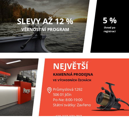
5 %
SLEVY AŽ 12 %
ihned po
VĚRNOSTNÍ PROGRAM
registraci
NEJVĚTŠÍ
KAMENNÁ PRODEJNA
VE VÝCHODNÍCH ČECHÁCH
Průmyslová 1292
506 01 Jičín
Po-Ne: 8:00-19:00
Státní svátky: Zavřeno
+420 227 272 797