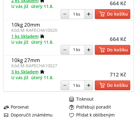
2 ks Skladem
664 Kč
U vás již
úterý 11.8.
Do košíku
10kg 20mm
Kód:
M-RAPECHA10020
1 ks Skladem
664 Kč
U vás již
úterý 11.8.
Do košíku
10kg 27mm
Kód:
M-RAPECHA10027
3 ks Skladem
712 Kč
U vás již
úterý 11.8.
Do košíku
Tisknout
Porovnat
Potřebuji poradit
Doporučit známému
Přidat k oblíbeným