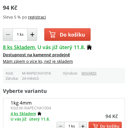
94 Kč
Sleva 5 % po
registraci
Do košíku
8 ks Skladem
U vás již úterý 11.8.
Dostupnost na kamenné prodejně
Mám zájem o více ks, než je skladem
Kód
M-RAPECHA1016
Výrobce
MIVARDI
Záruka
24 měsíců
Vyberte variantu
1kg 4mm
Kód:
M-RAPECHA1004
4 ks Skladem
94 Kč
U vás již
úterý 11.8.
Do košíku