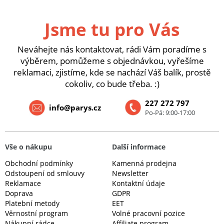
Jsme tu pro Vás
Neváhejte nás kontaktovat, rádi Vám poradíme s
výběrem, pomůžeme s objednávkou, vyřešíme
reklamaci, zjistíme, kde se nachází Váš balík, prostě
cokoliv, co bude třeba. :)
227 272 797
info@parys.cz
Po-Pá: 9:00-17:00
Vše o nákupu
Další informace
Obchodní podmínky
Kamenná prodejna
Odstoupení od smlouvy
Newsletter
Reklamace
Kontaktní údaje
Doprava
GDPR
Platební metody
EET
Věrnostní program
Volné pracovní pozice
Nákupní rádce
Affiliate program