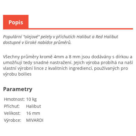
Popis
Populární "olejové" pelety v příchutích Halibut a Red Halibut
dostupné v široké nabídce průměrů.
Všechny průměry kromě 4mm a 8 mm jsou dodávány s dírkou a
umožňují tedy snadné nastražení. Jejich výroba probíhá na naší
vlastní výrobní lince z kvalitních ingrediencí, používaných pro
výrobu boilies
Parametry
Hmotnost
10 kg
Příchuť
Halibut
Velikost
16 mm
Výrobce
MIVARDI