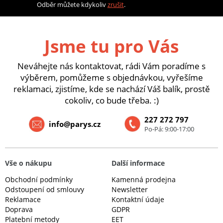
Odběr můžete kdykoliv
zrušit
.
Jsme tu pro Vás
Neváhejte nás kontaktovat, rádi Vám poradíme s
výběrem, pomůžeme s objednávkou, vyřešíme
reklamaci, zjistíme, kde se nachází Váš balík, prostě
cokoliv, co bude třeba. :)
227 272 797
info@parys.cz
Po-Pá: 9:00-17:00
Vše o nákupu
Další informace
Obchodní podmínky
Kamenná prodejna
Odstoupení od smlouvy
Newsletter
Reklamace
Kontaktní údaje
Doprava
GDPR
Platební metody
EET