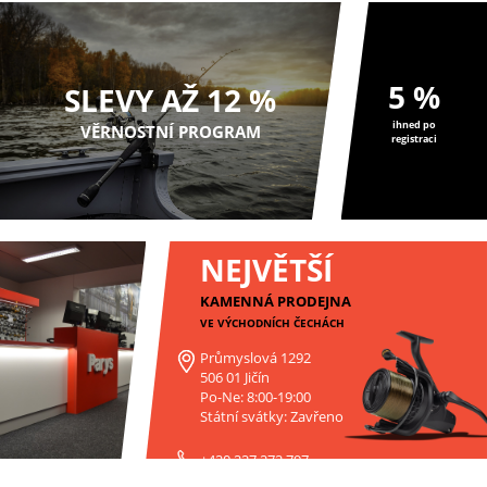
5 %
SLEVY AŽ 12 %
ihned po
VĚRNOSTNÍ PROGRAM
registraci
NEJVĚTŠÍ
KAMENNÁ PRODEJNA
VE VÝCHODNÍCH ČECHÁCH
Průmyslová 1292
506 01 Jičín
Po-Ne: 8:00-19:00
Státní svátky: Zavřeno
+420 227 272 797