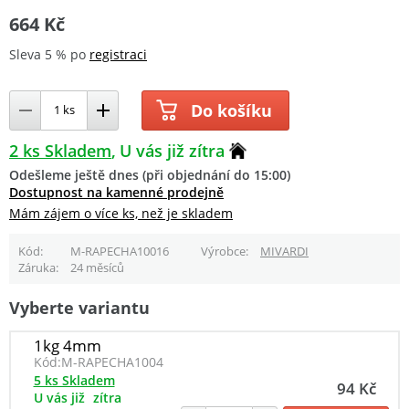
664 Kč
Sleva 5 % po
registraci
Do košíku
2 ks Skladem
U vás již zítra
Odešleme ještě dnes (při objednání do 15:00)
Dostupnost na kamenné prodejně
Mám zájem o více ks, než je skladem
Kód
M-RAPECHA10016
Výrobce
MIVARDI
Záruka
24 měsíců
Vyberte variantu
1kg 4mm
Kód:
M-RAPECHA1004
5 ks Skladem
94 Kč
U vás již
zítra