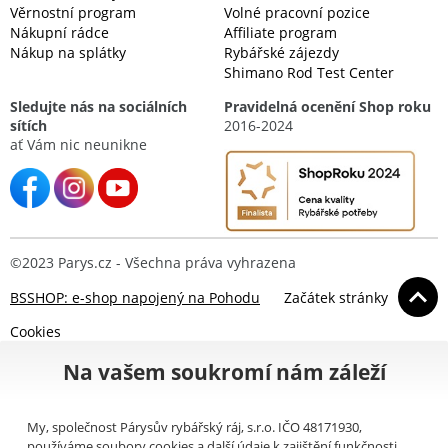
Věrnostní program
Volné pracovní pozice
Nákupní rádce
Affiliate program
Nákup na splátky
Rybářské zájezdy
Shimano Rod Test Center
Sledujte nás na sociálních
Pravidelná ocenění Shop roku
sítích
2016-2024
ať Vám nic neunikne
©2023 Parys.cz - Všechna práva vyhrazena
BSSHOP: e-shop napojený na Pohodu
Začátek stránky
Cookies
Na vašem soukromí nám záleží
My, společnost Párysův rybářský ráj, s.r.o. IČO 48171930,
používáme soubory cookies a další údaje k zajištění funkčnosti