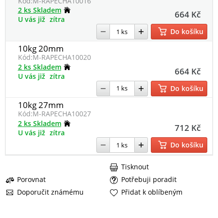
Kód:
M-RAPECHA10016
2 ks Skladem
664 Kč
U vás již
zítra
Do košíku
10kg 20mm
Kód:
M-RAPECHA10020
2 ks Skladem
664 Kč
U vás již
zítra
Do košíku
10kg 27mm
Kód:
M-RAPECHA10027
2 ks Skladem
712 Kč
U vás již
zítra
Do košíku
Tisknout
Porovnat
Potřebuji poradit
Doporučit známému
Přidat k oblíbeným