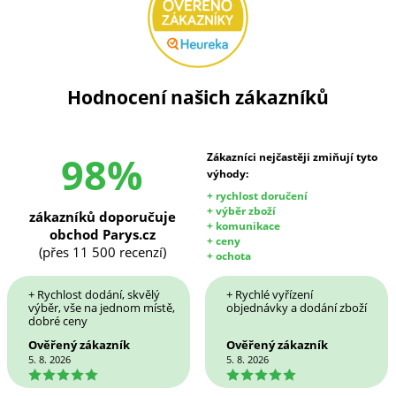
Hodnocení našich zákazníků
98%
Zákazníci nejčastěji zmiňují tyto
výhody:
+ rychlost doručení
+ výběr zboží
zákazníků doporučuje
+ komunikace
obchod Parys.cz
+ ceny
(přes 11 500 recenzí)
+ ochota
+ Rychlost dodání, skvělý
+ Rychlé vyřízení
výběr, vše na jednom místě,
objednávky a dodání zboží
dobré ceny
Ověřený zákazník
Ověřený zákazník
5. 8. 2026
5. 8. 2026
5
5