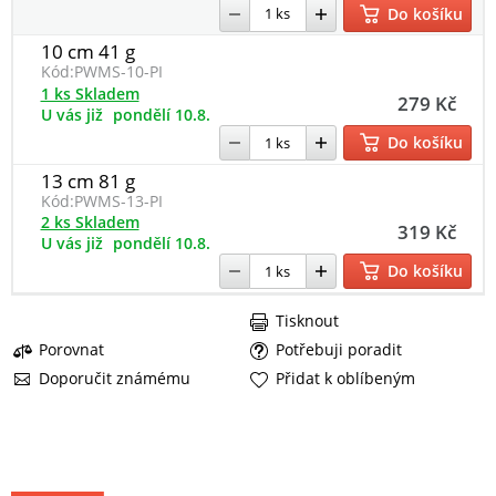
Do košíku
10 cm 41 g
Kód:
PWMS-10-PI
1 ks Skladem
279 Kč
U vás již
pondělí 10.8.
Do košíku
13 cm 81 g
Kód:
PWMS-13-PI
2 ks Skladem
319 Kč
U vás již
pondělí 10.8.
Do košíku
Tisknout
Porovnat
Potřebuji poradit
Doporučit známému
Přidat k oblíbeným