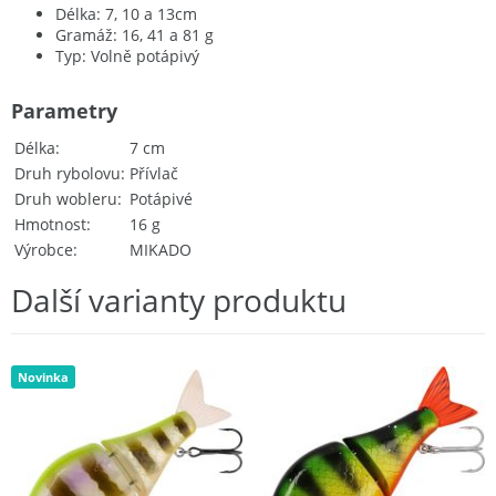
Délka: 7, 10 a 13cm
Gramáž: 16, 41 a 81 g
Typ: Volně potápivý
Parametry
Délka
7 cm
Druh rybolovu
Přívlač
Druh wobleru
Potápivé
Hmotnost
16 g
Výrobce
MIKADO
Další varianty produktu
Novinka