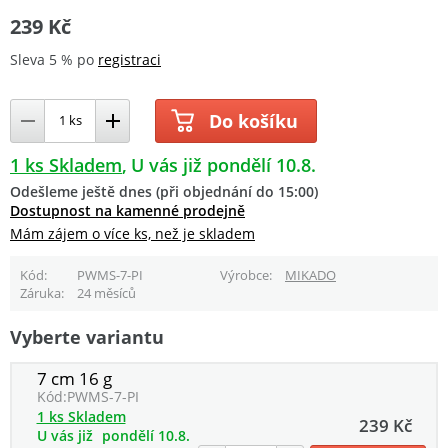
239 Kč
Sleva 5 % po
registraci
Do košíku
1 ks Skladem
U vás již pondělí 10.8.
Odešleme ještě dnes (při objednání do 15:00)
Dostupnost na kamenné prodejně
Mám zájem o více ks, než je skladem
Kód
PWMS-7-PI
Výrobce
MIKADO
Záruka
24 měsíců
Vyberte variantu
7 cm 16 g
Kód:
PWMS-7-PI
1 ks Skladem
239 Kč
U vás již
pondělí 10.8.