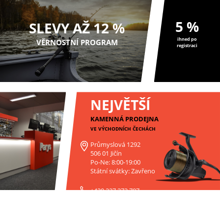
5 %
SLEVY AŽ 12 %
ihned po
VĚRNOSTNÍ PROGRAM
registraci
NEJVĚTŠÍ
KAMENNÁ PRODEJNA
VE VÝCHODNÍCH ČECHÁCH
Průmyslová 1292
506 01 Jičín
Po-Ne: 8:00-19:00
Státní svátky: Zavřeno
+420 227 272 797