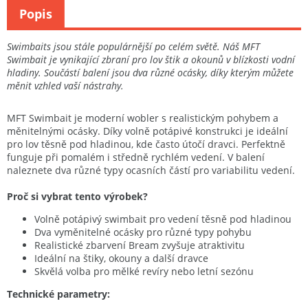
Popis
Swimbaits jsou stále populárnější po celém světě. Náš MFT
Swimbait je vynikající zbraní pro lov štik a okounů v blízkosti vodní
hladiny. Součástí balení jsou dva různé ocásky, díky kterým můžete
měnit vzhled vaší nástrahy.
MFT Swimbait je moderní wobler s realistickým pohybem a
měnitelnými ocásky. Díky volně potápivé konstrukci je ideální
pro lov těsně pod hladinou, kde často útočí dravci. Perfektně
funguje při pomalém i středně rychlém vedení. V balení
naleznete dva různé typy ocasních částí pro variabilitu vedení.
Proč si vybrat tento výrobek?
Volně potápivý swimbait pro vedení těsně pod hladinou
Dva vyměnitelné ocásky pro různé typy pohybu
Realistické zbarvení Bream zvyšuje atraktivitu
Ideální na štiky, okouny a další dravce
Skvělá volba pro mělké revíry nebo letní sezónu
Technické parametry: