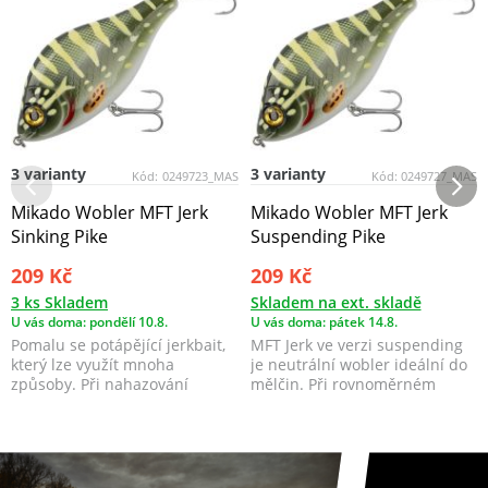
3 varianty
3 varianty
Kód:
0249723_MAS
Kód:
0249727_MAS
Mikado Wobler MFT Jerk
Mikado Wobler MFT Jerk
Sinking Pike
Suspending Pike
209 Kč
209 Kč
3 ks Skladem
Skladem na ext. skladě
U vás doma: pondělí 10.8.
U vás doma: pátek 14.8.
Pomalu se potápějící jerkbait,
MFT Jerk ve verzi suspending
který lze využít mnoha
je neutrální wobler ideální do
způsoby. Při nahazování
mělčin. Při rovnoměrném
napodobuje zraněnou, n...
vedení imituje z...