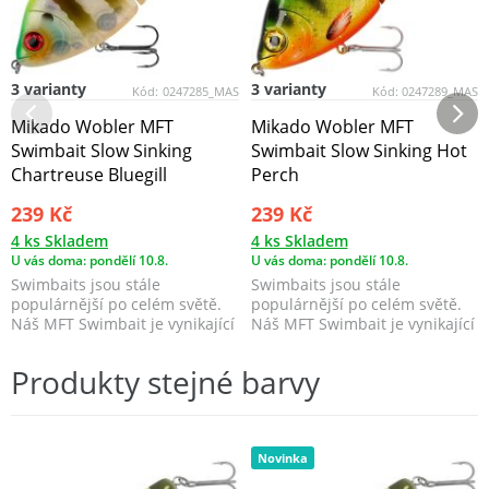
3 varianty
3 varianty
Kód:
0247285_MAS
Kód:
0247289_MAS
Mikado Wobler MFT
Mikado Wobler MFT
Swimbait Slow Sinking
Swimbait Slow Sinking Hot
Chartreuse Bluegill
Perch
239 Kč
239 Kč
4 ks Skladem
4 ks Skladem
U vás doma: pondělí 10.8.
U vás doma: pondělí 10.8.
Swimbaits jsou stále
Swimbaits jsou stále
populárnější po celém světě.
populárnější po celém světě.
Náš MFT Swimbait je vynikající
Náš MFT Swimbait je vynikající
zbraní pro lov štik...
zbraní pro lov štik...
Produkty stejné barvy
Novinka