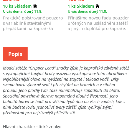
10 ks Skladem
1 ks Skladem
U vás doma: úterý 11.8.
U vás doma: úterý 11.8.
Praktické polstrované pouzdro
Přinášíme novou řadu pouzder
s variabilně stavitelnými
určených na uskladnění zátěží
přepážkami na kaprařská
a jiných doplňků pro kapraře.
olova.
V nabídce j...
Popis
Model zátěže "Gripper Lead" značky Zfish je kaprařská závěsná zátěž
s vystupujícími tupými hroty osazena vysokopevnostním obratlíkem.
Nejoblíbenější olovo na vyvážení na stojaté i tekoucí vodě. Díky
svému tvaru výborně sedí i při chytání na hranách a v silném
proudu. Jeho plochý tvar také minimalizuje zapadnutí do bláta.
Speciální povrchová úprava napomáhá dlouhé životnosti. Jeho
bahnitá barva se hodí pro většinu typů dna na všech vodách, kde s
nimi budete lovit! Jednotlivé tvary zátěží Zfish vynikají svými
přednostmi pro nejrůznější příležitosti!
Hlavní charakteristické znaky: