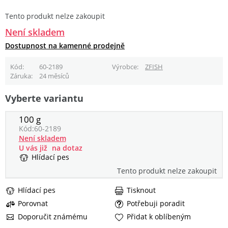
Tento produkt nelze zakoupit
Není skladem
Dostupnost na kamenné prodejně
Kód
60-2189
Výrobce
ZFISH
Záruka
24 měsíců
Vyberte variantu
100 g
Kód:
60-2189
Není skladem
U vás již
na dotaz
Hlídací pes
Tento produkt nelze zakoupit
Hlídací pes
Tisknout
Porovnat
Potřebuji poradit
Doporučit známému
Přidat k oblíbeným