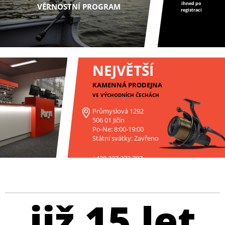
ihned po
VĚRNOSTNÍ PROGRAM
registraci
NEJVĚTŠÍ
KAMENNÁ PRODEJNA
VE VÝCHODNÍCH ČECHÁCH
Průmyslová 1292
506 01 Jičín
Po-Ne: 8:00-19:00
Státní svátky: Zavřeno
+420 227 272 797
již 15 let