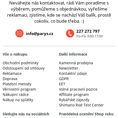
Neváhejte nás kontaktovat, rádi Vám poradíme s
výběrem, pomůžeme s objednávkou, vyřešíme
reklamaci, zjistíme, kde se nachází Váš balík, prostě
cokoliv, co bude třeba. :)
227 272 797
info@parys.cz
Po-Pá: 9:00-17:00
Vše o nákupu
Další informace
Obchodní podmínky
Kamenná prodejna
Odstoupení od smlouvy
Newsletter
Reklamace
Kontaktní údaje
Doprava
GDPR
Platební metody
EET
Věrnostní program
Volné pracovní pozice
Nákupní rádce
Affiliate program
Nákup na splátky
Rybářské zájezdy
Shimano Rod Test Center
Sledujte nás na sociálních
Pravidelná ocenění Shop roku