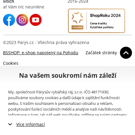
sítích
2016-2024
ať Vám nic neunikne
©2023 Parys.cz - Všechna práva vyhrazena
BSSHOP: e-shop napojený na Pohodu
Začátek stránky
Cookies
Na vašem soukromí nám záleží
My, společnost Párysův rybářský ráj, s.r.o. IČO 48171930,
používáme soubory cookies a další údaje k zajištění funkčnosti
webu. S Vaším souhlasem k personalizaci obsahu a reklam,
poskytování funkcí sociálních médií a analýze naší návštěvnosti.
Informace o tom, jak náš web používáte, sdílíme se svými partnery
pro sociální média, inzerci a analýzy (například Google).
Zde
si
Více informací
můžete přečíst, jak tyto informace Google používá. Partneři tyto
údaje mohou kombinovat s dalšími informacemi, které jste jim
Nezbytné cookies