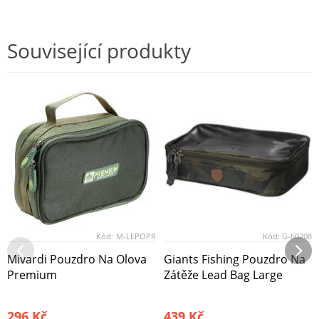
Související produkty
Kód:
M-LEPOPR
Kód:
G-60208
Mivardi Pouzdro Na Olova
Giants Fishing Pouzdro Na
Premium
Zátěže Lead Bag Large
296 Kč
439 Kč