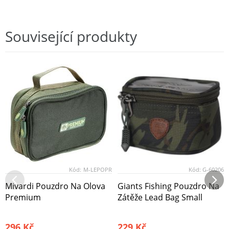
Související produkty
Kód:
M-LEPOPR
Kód:
G-60206
Mivardi Pouzdro Na Olova
Giants Fishing Pouzdro Na
Premium
Zátěže Lead Bag Small
296 Kč
229 Kč