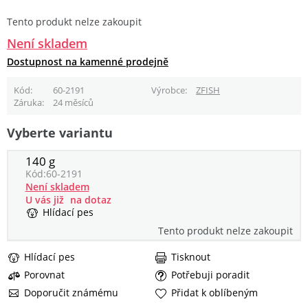
Tento produkt nelze zakoupit
Není skladem
Dostupnost na kamenné prodejně
Kód
60-2191
Výrobce
ZFISH
Záruka
24 měsíců
Vyberte variantu
140 g
Kód:
60-2191
Není skladem
U vás již
na dotaz
Hlídací pes
Tento produkt nelze zakoupit
Hlídací pes
Tisknout
Porovnat
Potřebuji poradit
Doporučit známému
Přidat k oblíbeným