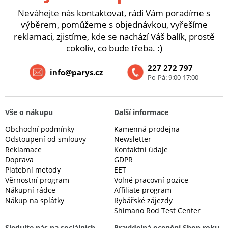
Neváhejte nás kontaktovat, rádi Vám poradíme s
výběrem, pomůžeme s objednávkou, vyřešíme
reklamaci, zjistíme, kde se nachází Váš balík, prostě
cokoliv, co bude třeba. :)
227 272 797
info@parys.cz
Po-Pá: 9:00-17:00
Vše o nákupu
Další informace
Obchodní podmínky
Kamenná prodejna
Odstoupení od smlouvy
Newsletter
Reklamace
Kontaktní údaje
Doprava
GDPR
Platební metody
EET
Věrnostní program
Volné pracovní pozice
Nákupní rádce
Affiliate program
Nákup na splátky
Rybářské zájezdy
Shimano Rod Test Center
Sledujte nás na sociálních
Pravidelná ocenění Shop roku