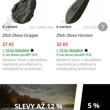
8 variant
6 variant
Kód:
0260403_MAS
Kód:
0260386_MAS
Zfish Olovo Gripper
Zfish Olovo Horizon
27 Kč
32 Kč
> 10 ks Skladem
> 10 ks Skladem
U vás doma: pondělí 10.8.
U vás doma: pondělí 10.8.
Moderní olovo s obratlíkem
Moderní olovo s obratlíkem
navržené pro efektivní a
navržené pro efektivní a
nenápadnou prezentaci
nenápadnou prezentaci
nástrahy.
nástrahy.
5 %
SLEVY AŽ 12 %