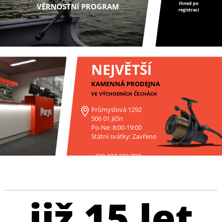
ihned po
VĚRNOSTNÍ PROGRAM
registraci
NEJVĚTŠÍ
KAMENNÁ PRODEJNA
VE VÝCHODNÍCH ČECHÁCH
Průmyslová 1292
506 01 Jičín
Po-Ne: 8:00-19:00
Státní svátky: Zavřeno
+420 227 272 797
již 15 let