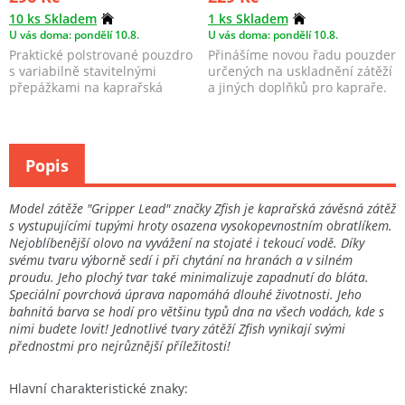
10 ks Skladem
1 ks Skladem
U vás doma: pondělí 10.8.
U vás doma: pondělí 10.8.
Praktické polstrované pouzdro
Přinášíme novou řadu pouzder
s variabilně stavitelnými
určených na uskladnění zátěží
přepážkami na kaprařská
a jiných doplňků pro kapraře.
olova.
V nabídce j...
Popis
Model zátěže "Gripper Lead" značky Zfish je kaprařská závěsná zátěž
s vystupujícími tupými hroty osazena vysokopevnostním obratlíkem.
Nejoblíbenější olovo na vyvážení na stojaté i tekoucí vodě. Díky
svému tvaru výborně sedí i při chytání na hranách a v silném
proudu. Jeho plochý tvar také minimalizuje zapadnutí do bláta.
Speciální povrchová úprava napomáhá dlouhé životnosti. Jeho
bahnitá barva se hodí pro většinu typů dna na všech vodách, kde s
nimi budete lovit! Jednotlivé tvary zátěží Zfish vynikají svými
přednostmi pro nejrůznější příležitosti!
Hlavní charakteristické znaky: