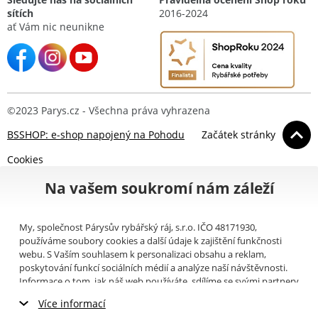
sítích
2016-2024
ať Vám nic neunikne
©2023 Parys.cz - Všechna práva vyhrazena
BSSHOP: e-shop napojený na Pohodu
Začátek stránky
Cookies
Na vašem soukromí nám záleží
My, společnost Párysův rybářský ráj, s.r.o. IČO 48171930,
používáme soubory cookies a další údaje k zajištění funkčnosti
webu. S Vaším souhlasem k personalizaci obsahu a reklam,
poskytování funkcí sociálních médií a analýze naší návštěvnosti.
Informace o tom, jak náš web používáte, sdílíme se svými partnery
pro sociální média, inzerci a analýzy (například Google).
Zde
si
Více informací
můžete přečíst, jak tyto informace Google používá. Partneři tyto